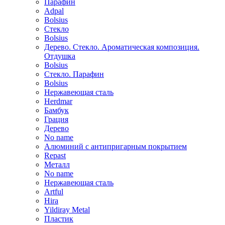
Парафин
Adpal
Bolsius
Стекло
Bolsius
Дерево. Стекло. Ароматическая композиция.
Отдушка
Bolsius
Стекло. Парафин
Bolsius
Нержавеющая сталь
Herdmar
Бамбук
Грация
Дерево
No name
Алюминий с антипригарным покрытием
Repast
Металл
No name
Нержавеющая сталь
Artful
Hira
Yildiray Metal
Пластик