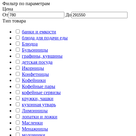
Фильтр по параметрам
Цена
От
До
Тип товара
банки и емкости
блюда для подачи еды
Блюдца
Бульонницы
графины, кувшины
детская посуда
Икорницы
Конфетницы
Кофейники
Кофейные пары
кофейные сервизы
кружки, чашки
кухонная утварь
Лимонницы
лопатки и ложки
Масленки
Менажницы
молочники