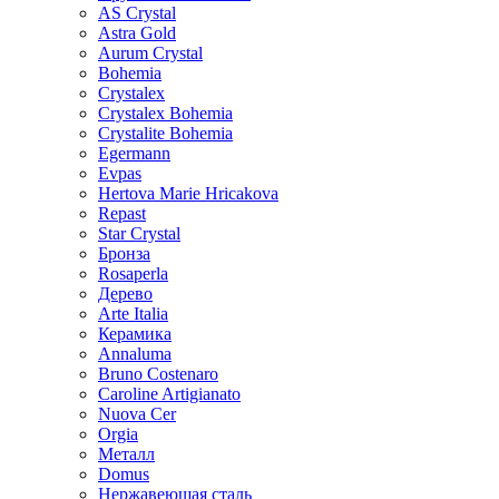
AS Crystal
Astra Gold
Aurum Crystal
Bohemia
Crystalex
Crystalex Bohemia
Crystalite Bohemia
Egermann
Evpas
Hertova Marie Hricakova
Repast
Star Crystal
Бронза
Rosaperla
Дерево
Arte Italia
Керамика
Annaluma
Bruno Costenaro
Caroline Artigianato
Nuova Cer
Orgia
Металл
Domus
Нержавеющая сталь