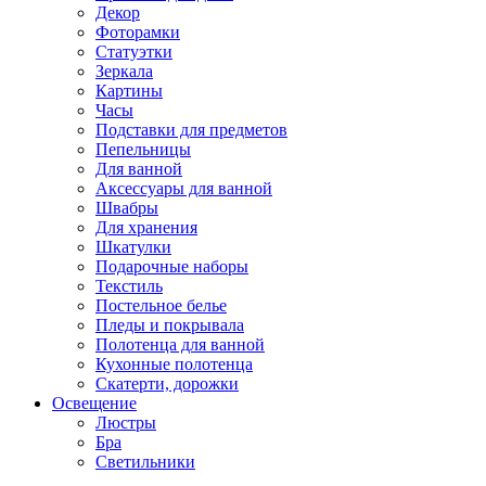
Декор
Фоторамки
Статуэтки
Зеркала
Картины
Часы
Подставки для предметов
Пепельницы
Для ванной
Аксессуары для ванной
Швабры
Для хранения
Шкатулки
Подарочные наборы
Текстиль
Постельное белье
Пледы и покрывала
Полотенца для ванной
Кухонные полотенца
Скатерти, дорожки
Освещение
Люстры
Бра
Светильники