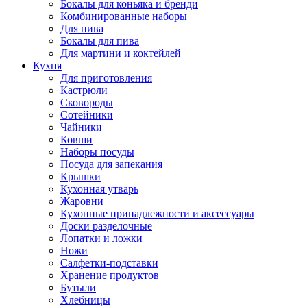
Бокалы для коньяка и бренди
Комбинированные наборы
Для пива
Бокалы для пива
Для мартини и коктейлей
Кухня
Для приготовления
Кастрюли
Сковороды
Сотейники
Чайники
Ковши
Наборы посуды
Посуда для запекания
Крышки
Кухонная утварь
Жаровни
Кухонные принадлежности и аксессуары
Доски разделочные
Лопатки и ложки
Ножи
Салфетки-подставки
Хранение продуктов
Бутыли
Хлебницы