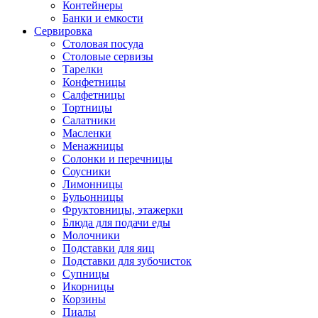
Контейнеры
Банки и емкости
Сервировка
Столовая посуда
Столовые сервизы
Тарелки
Конфетницы
Салфетницы
Тортницы
Салатники
Масленки
Менажницы
Солонки и перечницы
Соусники
Лимонницы
Бульонницы
Фруктовницы, этажерки
Блюда для подачи еды
Молочники
Подставки для яиц
Подставки для зубочисток
Супницы
Икорницы
Корзины
Пиалы