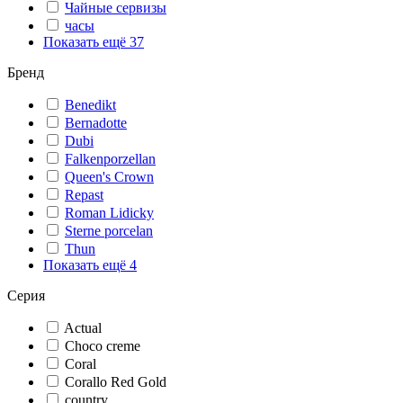
Чайные сервизы
часы
Показать ещё 37
Бренд
Benedikt
Bernadotte
Dubi
Falkenporzellan
Queen's Crown
Repast
Roman Lidicky
Sterne porcelan
Thun
Показать ещё 4
Серия
Actual
Choco creme
Coral
Corallo Red Gold
country