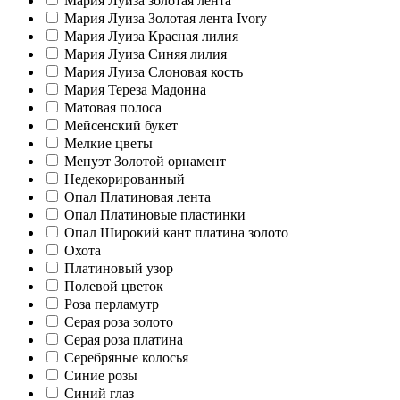
Мария Луиза золотая лента
Мария Луиза Золотая лента Ivory
Мария Луиза Красная лилия
Мария Луиза Синяя лилия
Мария Луиза Слоновая кость
Мария Тереза Мадонна
Матовая полоса
Мейсенский букет
Мелкие цветы
Менуэт Золотой орнамент
Недекорированный
Опал Платиновая лента
Опал Платиновые пластинки
Опал Широкий кант платина золото
Охота
Платиновый узор
Полевой цветок
Роза перламутр
Серая роза золото
Серая роза платина
Серебряные колосья
Синие розы
Синий глаз