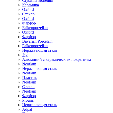
Crystalite Bohemia
Керамика
Oxford
Стекло
Oxford
Фарфор
Falkenporzellan
Oxford
Фарфор
Bavarian Porcelain
Falkenporzellan
Нержавеющая сталь
Jay
Алюминий с керамическим покрытием
Neoflam
Нержавеющая сталь
Neoflam
Пластик
Neoflam
Стекло
Neoflam
Фарфор
Prouna
Нержавеющая сталь
Adpal