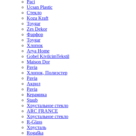
Paci
Ucsan Plastic
Стекло
Koza Kraft
Toygar
Zes Dekor
Фарфор
Toygar
Хлопок
Arya Home
Gobel KivilcimTekstil
Maison Dor
Pavia
Хлопок, Полиэстер
Pavia
Акрил
Pavia
Керамика
Staub
Хрустальное стекло
ARC FRANCE
Хрустальное стекло
R-Glass
Хрусталь
Rogaška