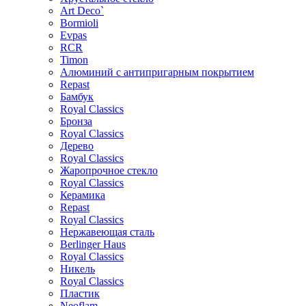
Art Deco`
Bormioli
Evpas
RCR
Timon
Алюминий с антипригарным покрытием
Repast
Бамбук
Royal Classics
Бронза
Royal Classics
Дерево
Royal Classics
Жаропрочное стекло
Royal Classics
Керамика
Repast
Royal Classics
Нержавеющая сталь
Berlinger Haus
Royal Classics
Никель
Royal Classics
Пластик
Neoflam