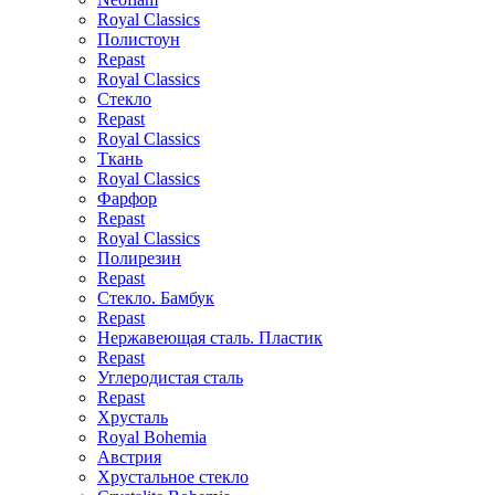
Royal Classics
Полистоун
Repast
Royal Classics
Стекло
Repast
Royal Classics
Ткань
Royal Classics
Фарфор
Repast
Royal Classics
Полирезин
Repast
Стекло. Бамбук
Repast
Нержавеющая сталь. Пластик
Repast
Углеродистая сталь
Repast
Хрусталь
Royal Bohemia
Австрия
Хрустальное стекло