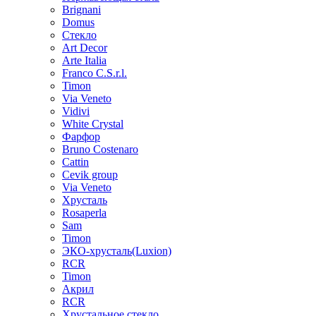
Brignani
Domus
Стекло
Art Decor
Arte Italia
Franco C.S.r.l.
Timon
Via Veneto
Vidivi
White Crystal
Фарфор
Bruno Costenaro
Cattin
Cevik group
Via Veneto
Хрусталь
Rosaperla
Sam
Timon
ЭКО-хрусталь(Luxion)
RCR
Timon
Акрил
RCR
Хрустальное стекло