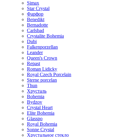
Simax
Star Crystal
Фарфор
Benedikt
Bernadotte
Carlsbad
Crystalite Bohemia
Dubi
Falkenporzellan
Leander
Queen's Crown
Repast
Roman Lidicky
Royal Czech Porcelain
Sterne porcelan
Thun
Хрусталь
Bohemia
Bydzov
Crystal Heart
Elite Bohemia
Glasspo
Royal Bohemia
Sonne Crystal
Хрустальное стекло