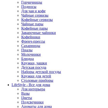
Горчичницы
Подносы
Для чая и кофе
Чайные сервизы
Кофейные сервизы
Чайные пары
Кофейные пары
Заварочные чайники
Кофейники
Френч-прессы
Сахарницы
Пиалы
Молочники
Блюдца
Кружки, чашки
Детская посуда
Наборы детской посуды
Кружки для детей
Столовые приборы
LifeStyle - Все для дома
Для интерьера
Вазы
Цветы
Подсвечники
Ароматы для дома