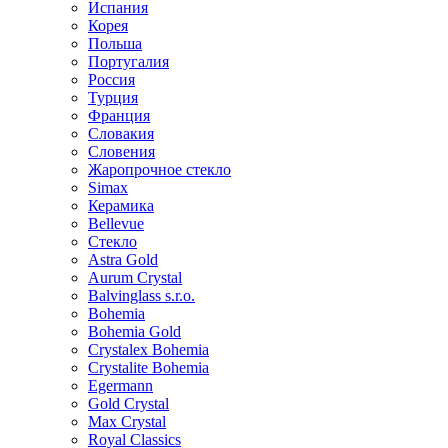
Испания
Корея
Польша
Португалия
Россия
Турция
Франция
Словакия
Словения
Жаропрочное стекло
Simax
Керамика
Bellevue
Стекло
Astra Gold
Aurum Crystal
Balvinglass s.r.o.
Bohemia
Bohemia Gold
Crystalex Bohemia
Crystalite Bohemia
Egermann
Gold Crystal
Max Crystal
Royal Classics