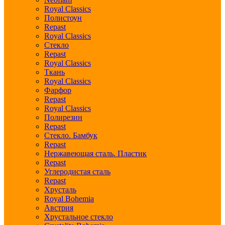
Royal Classics
Полистоун
Repast
Royal Classics
Стекло
Repast
Royal Classics
Ткань
Royal Classics
Фарфор
Repast
Royal Classics
Полирезин
Repast
Стекло. Бамбук
Repast
Нержавеющая сталь. Пластик
Repast
Углеродистая сталь
Repast
Хрусталь
Royal Bohemia
Австрия
Хрустальное стекло