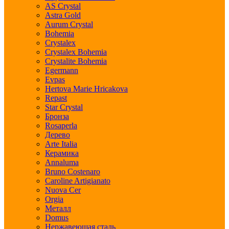
AS Crystal
Astra Gold
Aurum Crystal
Bohemia
Crystalex
Crystalex Bohemia
Crystalite Bohemia
Egermann
Evpas
Hertova Marie Hricakova
Repast
Star Crystal
Бронза
Rosaperla
Дерево
Arte Italia
Керамика
Annaluma
Bruno Costenaro
Caroline Artigianato
Nuova Cer
Orgia
Металл
Domus
Нержавеющая сталь