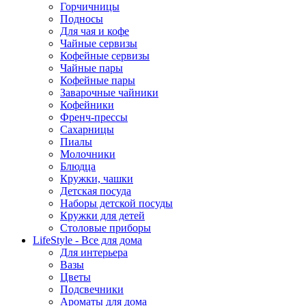
Горчичницы
Подносы
Для чая и кофе
Чайные сервизы
Кофейные сервизы
Чайные пары
Кофейные пары
Заварочные чайники
Кофейники
Френч-прессы
Сахарницы
Пиалы
Молочники
Блюдца
Кружки, чашки
Детская посуда
Наборы детской посуды
Кружки для детей
Столовые приборы
LifeStyle - Все для дома
Для интерьера
Вазы
Цветы
Подсвечники
Ароматы для дома