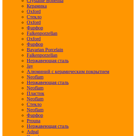
Crystalite Bohemia
Керамика
Oxford
Стекло
Oxford
Фарфор
Falkenporzellan
Oxford
Фарфор
Bavarian Porcelain
Falkenporzellan
Нержавеющая сталь
Jay
Алюминий с керамическим покрытием
Neoflam
Нержавеющая сталь
Neoflam
Пластик
Neoflam
Стекло
Neoflam
Фарфор
Prouna
Нержавеющая сталь
Adpal