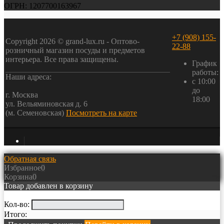
ОГРН: 1207700163967
+7 (908) 155-
Copyright 2026 © grand-lux.ru - Оптово-
22-88
розничный магазин посуды и предметов
интерьера. Все права защищены.
График
работы:
Наши адреса:
с 10:00
до
г. Москва
18:00
ул. Вельяминовская д. 6
(м. Семеновская)
Посмотреть на карте
Обратная связь
Избранное
0
Корзина
0
Товар добавлен в корзину
Кол-во:
Итого: