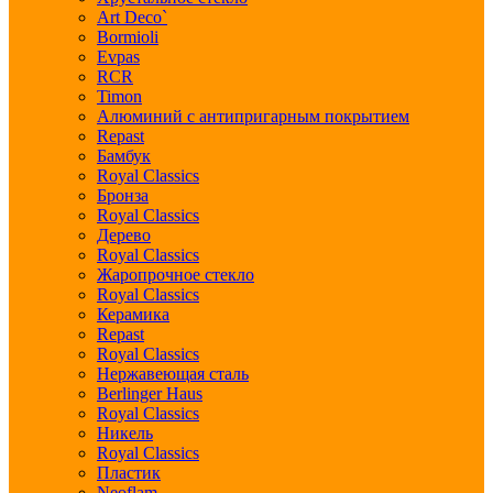
Art Deco`
Bormioli
Evpas
RCR
Timon
Алюминий с антипригарным покрытием
Repast
Бамбук
Royal Classics
Бронза
Royal Classics
Дерево
Royal Classics
Жаропрочное стекло
Royal Classics
Керамика
Repast
Royal Classics
Нержавеющая сталь
Berlinger Haus
Royal Classics
Никель
Royal Classics
Пластик
Neoflam