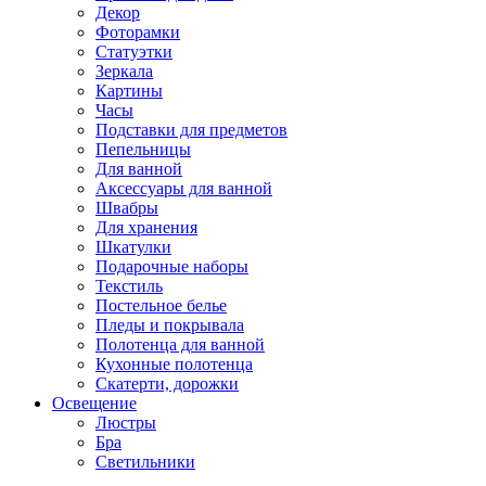
Декор
Фоторамки
Статуэтки
Зеркала
Картины
Часы
Подставки для предметов
Пепельницы
Для ванной
Аксессуары для ванной
Швабры
Для хранения
Шкатулки
Подарочные наборы
Текстиль
Постельное белье
Пледы и покрывала
Полотенца для ванной
Кухонные полотенца
Скатерти, дорожки
Освещение
Люстры
Бра
Светильники