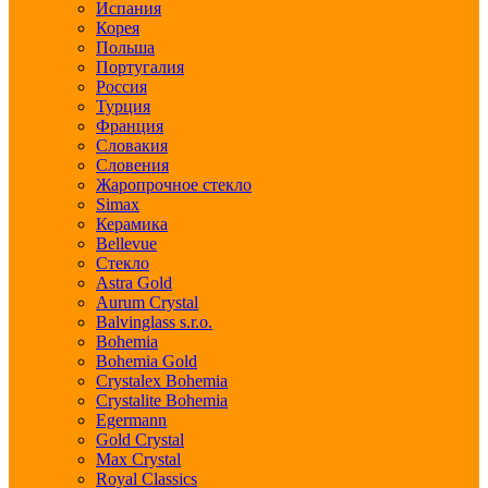
Испания
Корея
Польша
Португалия
Россия
Турция
Франция
Словакия
Словения
Жаропрочное стекло
Simax
Керамика
Bellevue
Стекло
Astra Gold
Aurum Crystal
Balvinglass s.r.o.
Bohemia
Bohemia Gold
Crystalex Bohemia
Crystalite Bohemia
Egermann
Gold Crystal
Max Crystal
Royal Classics