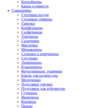
Контейнеры
Банки и емкости
Сервировка
Столовая посуда
Столовые сервизы
Тарелки
Конфетницы
Салфетницы
Тортницы
Салатники
Масленки
Менажницы
Солонки и перечницы
Соусники
Лимонницы
Бульонницы
Фруктовницы, этажерки
Блюда для подачи еды
Молочники
Подставки для яиц
Подставки для зубочисток
Супницы
Икорницы
Корзины
Пиалы