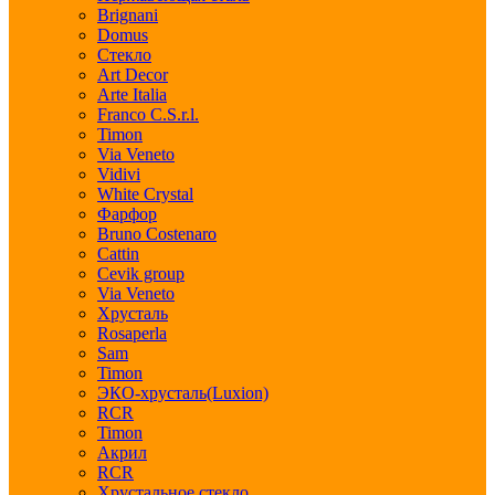
Brignani
Domus
Стекло
Art Decor
Arte Italia
Franco C.S.r.l.
Timon
Via Veneto
Vidivi
White Crystal
Фарфор
Bruno Costenaro
Cattin
Cevik group
Via Veneto
Хрусталь
Rosaperla
Sam
Timon
ЭКО-хрусталь(Luxion)
RCR
Timon
Акрил
RCR
Хрустальное стекло