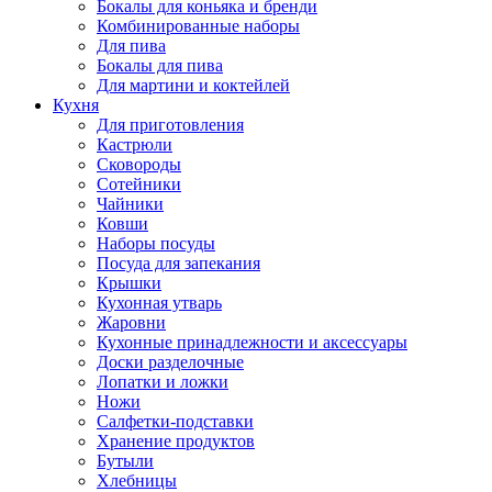
Бокалы для коньяка и бренди
Комбинированные наборы
Для пива
Бокалы для пива
Для мартини и коктейлей
Кухня
Для приготовления
Кастрюли
Сковороды
Сотейники
Чайники
Ковши
Наборы посуды
Посуда для запекания
Крышки
Кухонная утварь
Жаровни
Кухонные принадлежности и аксессуары
Доски разделочные
Лопатки и ложки
Ножи
Салфетки-подставки
Хранение продуктов
Бутыли
Хлебницы