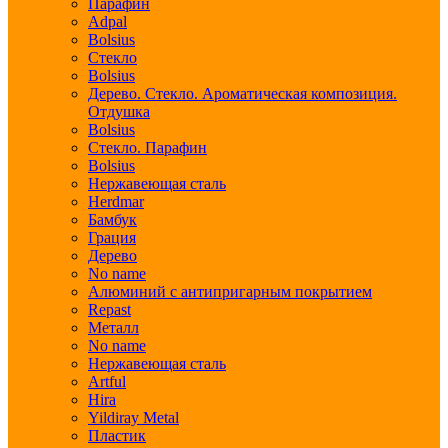
Парафин
Adpal
Bolsius
Стекло
Bolsius
Дерево. Стекло. Ароматическая композиция.
Отдушка
Bolsius
Стекло. Парафин
Bolsius
Нержавеющая сталь
Herdmar
Бамбук
Грация
Дерево
No name
Алюминий с антипригарным покрытием
Repast
Металл
No name
Нержавеющая сталь
Artful
Hira
Yildiray Metal
Пластик