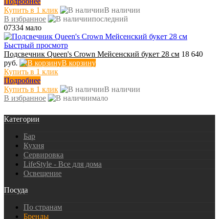
Подробнее
Купить в 1 клик
В наличии
В избранное
последний
07334
мало
Быстрый просмотр
Подсвечник Queen's Crown Мейсенский букет 28 см
18 640
руб.
В корзину
Купить в 1 клик
Подробнее
Купить в 1 клик
В наличии
В избранное
мало
Категории
Бар
Кухня
Сервировка
LifeStyle - Все для дома
Освещение
Посуда
По странам
Бренды