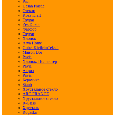
Paci
Ucsan Plastic
Стекло
Koza Kraft
Toygar
Zes Dekor
Фарфор
Toygar
Хлопок
Arya Home
Gobel KivilcimTekstil
Maison Dor
Pavia
Хлопок, Полиэстер
Pavia
Акрил
Pavia
Керамика
Staub
Хрустальное стекло
ARC FRANCE
Хрустальное стекло
R-Glass
Хрусталь
Rogaška