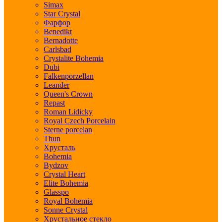
Simax
Star Crystal
Фарфор
Benedikt
Bernadotte
Carlsbad
Crystalite Bohemia
Dubi
Falkenporzellan
Leander
Queen's Crown
Repast
Roman Lidicky
Royal Czech Porcelain
Sterne porcelan
Thun
Хрусталь
Bohemia
Bydzov
Crystal Heart
Elite Bohemia
Glasspo
Royal Bohemia
Sonne Crystal
Хрустальное стекло