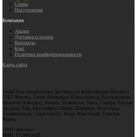
Серии
Поступления
Компания
Акции
Доставка и оплата
Контакты
Блог
Политика конфиденциальности
Карта сайта
Grand Lux осуществляет доставку по всем городам России и
СНГ: Москва, Санкт-Петербург, Новосибирск, Екатеринбург,
Нижний Новгород, Казань, Челябинск, Омск, Самара, Ростов-
на-Дону, Уфа, Красноярск, Пермь, Воронеж, Волгоград,
Симферополь, Севастополь, Тверь, Краснодар, Саратов,
Рязань
ООО «Богема»
ИНН: 9728003028