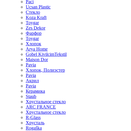
Paci
Ucsan Plastic
Стекло
Koza Kraft
Toygar
Zes Dekor
Фарфор
Toygar
Хлопок
Arya Home
Gobel KivilcimTekstil
Maison Dor
Pavia
Хлопок, Полиэстер
Pavia
Акрил
Pavia
Керамика
Staub
Хрустальное стекло
ARC FRANCE
Хрустальное стекло
R-Glass
Хрусталь
Rogaška