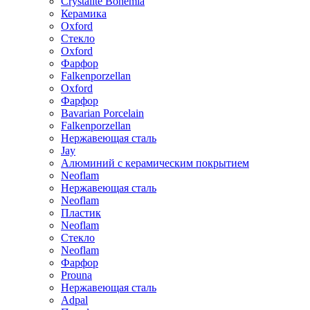
Crystalite Bohemia
Керамика
Oxford
Стекло
Oxford
Фарфор
Falkenporzellan
Oxford
Фарфор
Bavarian Porcelain
Falkenporzellan
Нержавеющая сталь
Jay
Алюминий с керамическим покрытием
Neoflam
Нержавеющая сталь
Neoflam
Пластик
Neoflam
Стекло
Neoflam
Фарфор
Prouna
Нержавеющая сталь
Adpal