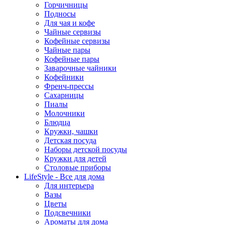
Горчичницы
Подносы
Для чая и кофе
Чайные сервизы
Кофейные сервизы
Чайные пары
Кофейные пары
Заварочные чайники
Кофейники
Френч-прессы
Сахарницы
Пиалы
Молочники
Блюдца
Кружки, чашки
Детская посуда
Наборы детской посуды
Кружки для детей
Столовые приборы
LifeStyle - Все для дома
Для интерьера
Вазы
Цветы
Подсвечники
Ароматы для дома