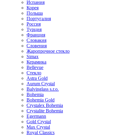
Испания
Корея
Польша
Португалия
Россия
Турция
Франция
Словакия
Словения
Жаропрочное стекло
Simax
Керамика
Bellevue
Стекло
Astra Gold
Aurum Crystal
Balvinglass s.r.o.
Bohemia
Bohemia Gold
Crystalex Bohemia
Crystalite Bohemia
Egermann
Gold Crystal
Max Crystal
Royal Classics