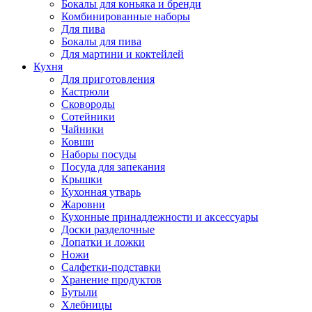
Бокалы для коньяка и бренди
Комбинированные наборы
Для пива
Бокалы для пива
Для мартини и коктейлей
Кухня
Для приготовления
Кастрюли
Сковороды
Сотейники
Чайники
Ковши
Наборы посуды
Посуда для запекания
Крышки
Кухонная утварь
Жаровни
Кухонные принадлежности и аксессуары
Доски разделочные
Лопатки и ложки
Ножи
Салфетки-подставки
Хранение продуктов
Бутыли
Хлебницы