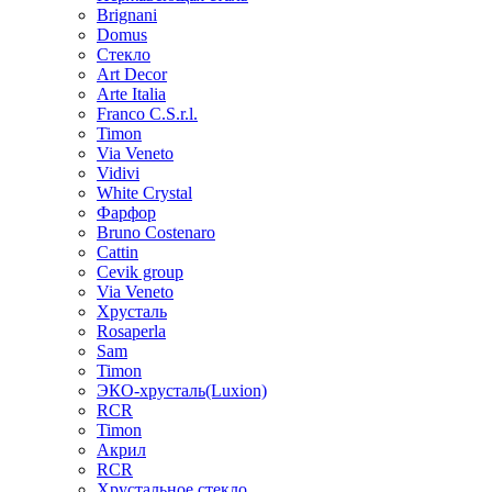
Brignani
Domus
Стекло
Art Decor
Arte Italia
Franco C.S.r.l.
Timon
Via Veneto
Vidivi
White Crystal
Фарфор
Bruno Costenaro
Cattin
Cevik group
Via Veneto
Хрусталь
Rosaperla
Sam
Timon
ЭКО-хрусталь(Luxion)
RCR
Timon
Акрил
RCR
Хрустальное стекло