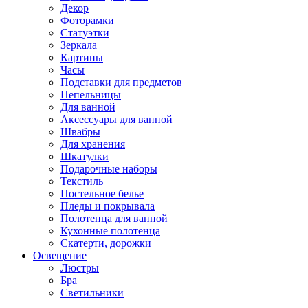
Декор
Фоторамки
Статуэтки
Зеркала
Картины
Часы
Подставки для предметов
Пепельницы
Для ванной
Аксессуары для ванной
Швабры
Для хранения
Шкатулки
Подарочные наборы
Текстиль
Постельное белье
Пледы и покрывала
Полотенца для ванной
Кухонные полотенца
Скатерти, дорожки
Освещение
Люстры
Бра
Светильники