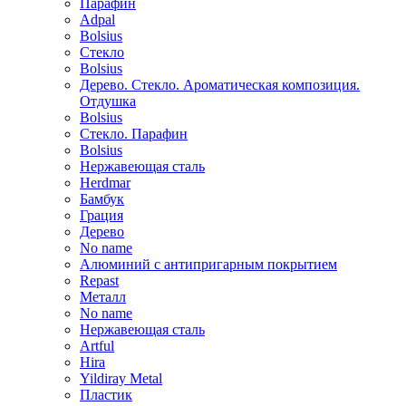
Парафин
Adpal
Bolsius
Стекло
Bolsius
Дерево. Стекло. Ароматическая композиция.
Отдушка
Bolsius
Стекло. Парафин
Bolsius
Нержавеющая сталь
Herdmar
Бамбук
Грация
Дерево
No name
Алюминий с антипригарным покрытием
Repast
Металл
No name
Нержавеющая сталь
Artful
Hira
Yildiray Metal
Пластик