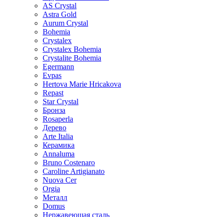
AS Crystal
Astra Gold
Aurum Crystal
Bohemia
Crystalex
Crystalex Bohemia
Crystalite Bohemia
Egermann
Evpas
Hertova Marie Hricakova
Repast
Star Crystal
Бронза
Rosaperla
Дерево
Arte Italia
Керамика
Annaluma
Bruno Costenaro
Caroline Artigianato
Nuova Cer
Orgia
Металл
Domus
Нержавеющая сталь