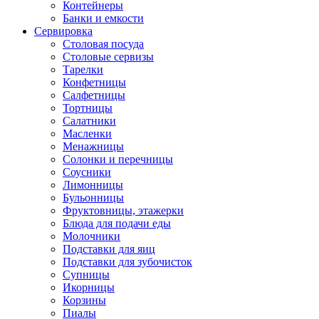
Контейнеры
Банки и емкости
Сервировка
Столовая посуда
Столовые сервизы
Тарелки
Конфетницы
Салфетницы
Тортницы
Салатники
Масленки
Менажницы
Солонки и перечницы
Соусники
Лимонницы
Бульонницы
Фруктовницы, этажерки
Блюда для подачи еды
Молочники
Подставки для яиц
Подставки для зубочисток
Супницы
Икорницы
Корзины
Пиалы