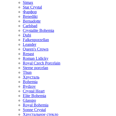
Simax
Star Crystal
Фарфор
Benedikt
Bernadotte
Carlsbad
Crystalite Bohemia
Dubi
Falkenporzellan
Leander
Queen's Crown
Repast
Roman Lidicky
Royal Czech Porcelain
Sterne porcelan
Thun
Хрусталь
Bohemia
Bydzov
Crystal Heart
Elite Bohemia
Glasspo
Royal Bohemia
Sonne Crystal
Хрустальное стекло