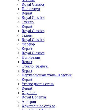
Royal Classics
Полистоун
Repast
Royal Classics
Стекло
Repast
Royal Classics
Ткань
Royal Classics
Фарфор
Repast
Royal Classics
Полирезин
Repast
Стекло. Бамбук
Repast
Нержавеющая сталь. Пластик
Repast
Углеродистая сталь
Repast
Хрусталь
Royal Bohemia
Австрия
Хрустальное стекло