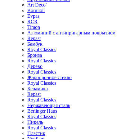
Art Deco`
Bormioli
Evpas
RCR
Timon
Алюминий с антипригарным покрытием
Repast
Бамбук
Royal Classics
Бронза
Royal Classics
Дерево
Royal Classics
Жаропрочное стекло
Royal Classics
Керамика
Repast
Royal Classics
Нержавеющая сталь
Berlinger Haus
Royal Classics
Никель
Royal Classics
Пластик
Neoflam