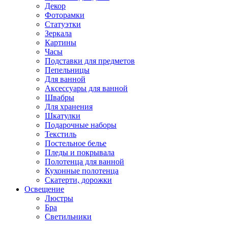
Декор
Фоторамки
Статуэтки
Зеркала
Картины
Часы
Подставки для предметов
Пепельницы
Для ванной
Аксессуары для ванной
Швабры
Для хранения
Шкатулки
Подарочные наборы
Текстиль
Постельное белье
Пледы и покрывала
Полотенца для ванной
Кухонные полотенца
Скатерти, дорожки
Освещение
Люстры
Бра
Светильники