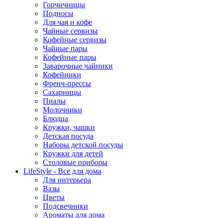
Горчичницы
Подносы
Для чая и кофе
Чайные сервизы
Кофейные сервизы
Чайные пары
Кофейные пары
Заварочные чайники
Кофейники
Френч-прессы
Сахарницы
Пиалы
Молочники
Блюдца
Кружки, чашки
Детская посуда
Наборы детской посуды
Кружки для детей
Столовые приборы
LifeStyle - Все для дома
Для интерьера
Вазы
Цветы
Подсвечники
Ароматы для дома