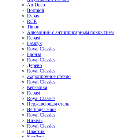
Art Deco`
Bormioli
Evpas
RCR
Timon
Алюминий с антипригарным покрытием
Repast
Бамбук
Royal Classics
Бронза
Royal Classics
Дерево
Royal Classics
Жаропрочное стекло
Royal Classics
Керамика
Repast
Royal Classics
Нержавеющая сталь
Berlinger Haus
Royal Classics
Никель
Royal Classics
Пластик
Neoflam