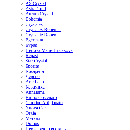
AS Crystal
Astra Gold
Aurum Crystal
Bohemia
Crystalex
Crystalex Bohemia
Crystalite Bohemia
Egermann
Evpas
Hertova Marie Hricakova
Repast
Star Crystal
Бронза
Rosaperla
Дерево
Arte Italia
Керамика
Annaluma
Bruno Costenaro
Caroline Artigianato
Nuova Cer
Orgia
Металл
Domus
Нержавеющая сталь