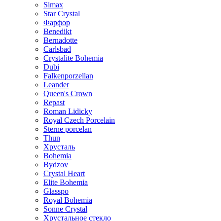
Simax
Star Crystal
Фарфор
Benedikt
Bernadotte
Carlsbad
Crystalite Bohemia
Dubi
Falkenporzellan
Leander
Queen's Crown
Repast
Roman Lidicky
Royal Czech Porcelain
Sterne porcelan
Thun
Хрусталь
Bohemia
Bydzov
Crystal Heart
Elite Bohemia
Glasspo
Royal Bohemia
Sonne Crystal
Хрустальное стекло