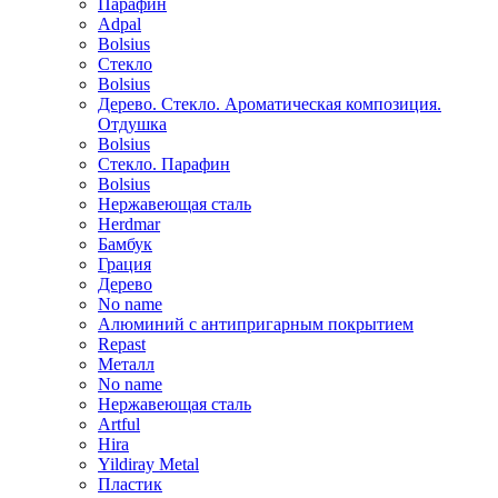
Парафин
Adpal
Bolsius
Стекло
Bolsius
Дерево. Стекло. Ароматическая композиция.
Отдушка
Bolsius
Стекло. Парафин
Bolsius
Нержавеющая сталь
Herdmar
Бамбук
Грация
Дерево
No name
Алюминий с антипригарным покрытием
Repast
Металл
No name
Нержавеющая сталь
Artful
Hira
Yildiray Metal
Пластик