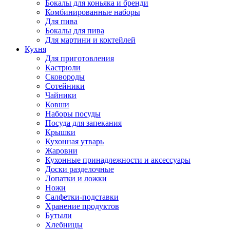
Бокалы для коньяка и бренди
Комбинированные наборы
Для пива
Бокалы для пива
Для мартини и коктейлей
Кухня
Для приготовления
Кастрюли
Сковороды
Сотейники
Чайники
Ковши
Наборы посуды
Посуда для запекания
Крышки
Кухонная утварь
Жаровни
Кухонные принадлежности и аксессуары
Доски разделочные
Лопатки и ложки
Ножи
Салфетки-подставки
Хранение продуктов
Бутыли
Хлебницы