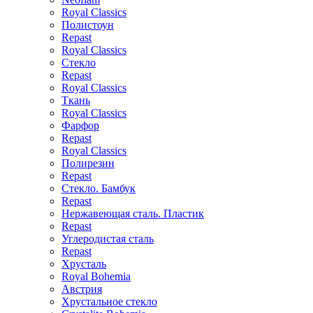
Royal Classics
Полистоун
Repast
Royal Classics
Стекло
Repast
Royal Classics
Ткань
Royal Classics
Фарфор
Repast
Royal Classics
Полирезин
Repast
Стекло. Бамбук
Repast
Нержавеющая сталь. Пластик
Repast
Углеродистая сталь
Repast
Хрусталь
Royal Bohemia
Австрия
Хрустальное стекло