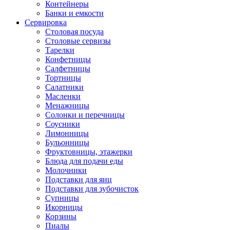
Контейнеры
Банки и емкости
Сервировка
Столовая посуда
Столовые сервизы
Тарелки
Конфетницы
Салфетницы
Тортницы
Салатники
Масленки
Менажницы
Солонки и перечницы
Соусники
Лимонницы
Бульонницы
Фруктовницы, этажерки
Блюда для подачи еды
Молочники
Подставки для яиц
Подставки для зубочисток
Супницы
Икорницы
Корзины
Пиалы