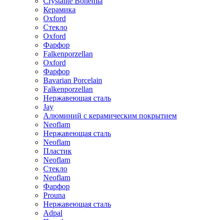
Crystalite Bohemia
Керамика
Oxford
Стекло
Oxford
Фарфор
Falkenporzellan
Oxford
Фарфор
Bavarian Porcelain
Falkenporzellan
Нержавеющая сталь
Jay
Алюминий с керамическим покрытием
Neoflam
Нержавеющая сталь
Neoflam
Пластик
Neoflam
Стекло
Neoflam
Фарфор
Prouna
Нержавеющая сталь
Adpal