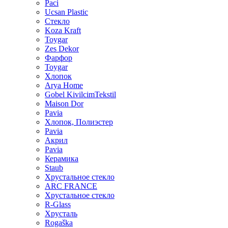
Paci
Ucsan Plastic
Стекло
Koza Kraft
Toygar
Zes Dekor
Фарфор
Toygar
Хлопок
Arya Home
Gobel KivilcimTekstil
Maison Dor
Pavia
Хлопок, Полиэстер
Pavia
Акрил
Pavia
Керамика
Staub
Хрустальное стекло
ARC FRANCE
Хрустальное стекло
R-Glass
Хрусталь
Rogaška