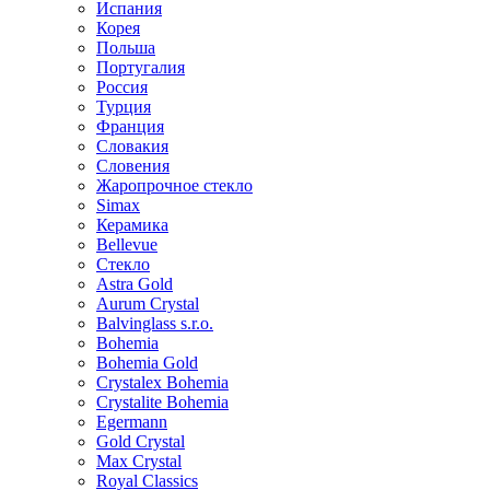
Испания
Корея
Польша
Португалия
Россия
Турция
Франция
Словакия
Словения
Жаропрочное стекло
Simax
Керамика
Bellevue
Стекло
Astra Gold
Aurum Crystal
Balvinglass s.r.o.
Bohemia
Bohemia Gold
Crystalex Bohemia
Crystalite Bohemia
Egermann
Gold Crystal
Max Crystal
Royal Classics