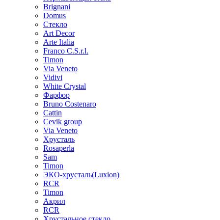
Brignani
Domus
Стекло
Art Decor
Arte Italia
Franco C.S.r.l.
Timon
Via Veneto
Vidivi
White Crystal
Фарфор
Bruno Costenaro
Cattin
Cevik group
Via Veneto
Хрусталь
Rosaperla
Sam
Timon
ЭКО-хрусталь(Luxion)
RCR
Timon
Акрил
RCR
Хрустальное стекло