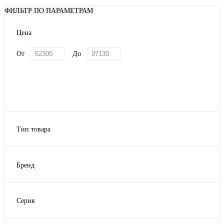
ФИЛЬТР ПО ПАРАМЕТРАМ
Цена
От
До
Тип товара
банки и емкости
блюда для подачи еды
Бренд
Блюдца
Bernadotte
Бульонницы
Repast
графины, кувшины
Серия
Показать ещё 37
Repast
Rococo