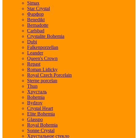
Simax
Star Crystal
Фарфор
Benedikt
Bernadotte
Carlsbad
Crystalite Bohemia
Dubi
Falkenporzellan
Leander
Queen's Crown
Repast
Roman Lidicky
Royal Czech Porcelain
Sterne porcelan
Thun
Хрусталь
Bohemia
Bydzov
Crystal Heart
Elite Bohemia
Glasspo
Royal Bohemia
Sonne Crystal
Хрустальное стекло