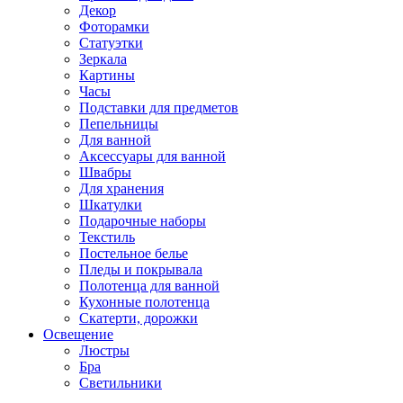
Декор
Фоторамки
Статуэтки
Зеркала
Картины
Часы
Подставки для предметов
Пепельницы
Для ванной
Аксессуары для ванной
Швабры
Для хранения
Шкатулки
Подарочные наборы
Текстиль
Постельное белье
Пледы и покрывала
Полотенца для ванной
Кухонные полотенца
Скатерти, дорожки
Освещение
Люстры
Бра
Светильники