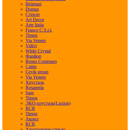
Brignani
Domus
Стекло
Art Decor
Arte Italia
Franco C.S.r.l.
Timon
Via Veneto
Vidivi
White Crystal
Фарфор
Bruno Costenaro
Cattin
Cevik group
Via Veneto
Хрусталь
Rosaperla
Sam
Timon
ЭКО-хрусталь(Luxion)
RCR
Timon
Акрил
RCR
Хрустальное стекло