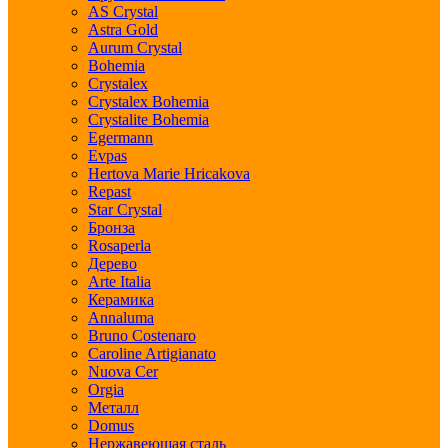
AS Crystal
Astra Gold
Aurum Crystal
Bohemia
Crystalex
Crystalex Bohemia
Crystalite Bohemia
Egermann
Evpas
Hertova Marie Hricakova
Repast
Star Crystal
Бронза
Rosaperla
Дерево
Arte Italia
Керамика
Annaluma
Bruno Costenaro
Caroline Artigianato
Nuova Cer
Orgia
Металл
Domus
Нержавеющая сталь