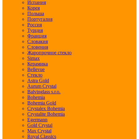
Испания
Корея
Польша
Португалия
Россия
Турция
Франция
Словакия
Словения
Жаропрочное стекло
Simax
Керамика
Bellevue
Стекло
Astra Gold
Aurum Crystal
Balvinglass s.r.o.
Bohemia
Bohemia Gold
Crystalex Bohemia
Crystalite Bohemia
Egermann
Gold Crystal
Max Crystal
Royal Classics