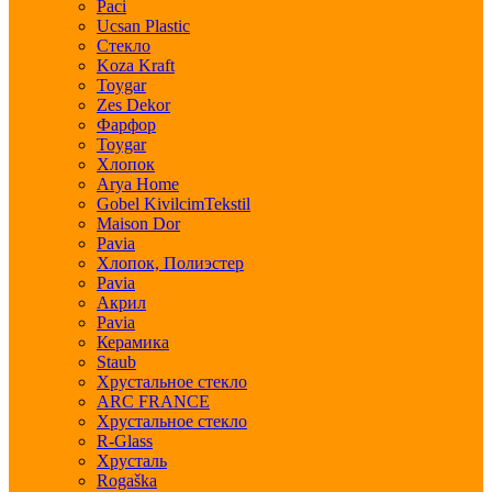
Paci
Ucsan Plastic
Стекло
Koza Kraft
Toygar
Zes Dekor
Фарфор
Toygar
Хлопок
Arya Home
Gobel KivilcimTekstil
Maison Dor
Pavia
Хлопок, Полиэстер
Pavia
Акрил
Pavia
Керамика
Staub
Хрустальное стекло
ARC FRANCE
Хрустальное стекло
R-Glass
Хрусталь
Rogaška