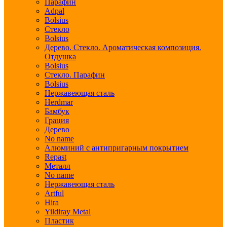
Парафин
Adpal
Bolsius
Стекло
Bolsius
Дерево. Стекло. Ароматическая композиция.
Отдушка
Bolsius
Стекло. Парафин
Bolsius
Нержавеющая сталь
Herdmar
Бамбук
Грация
Дерево
No name
Алюминий с антипригарным покрытием
Repast
Металл
No name
Нержавеющая сталь
Artful
Hira
Yildiray Metal
Пластик