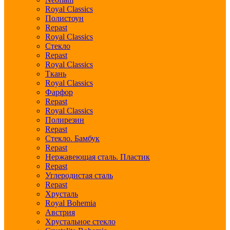
Royal Classics
Полистоун
Repast
Royal Classics
Стекло
Repast
Royal Classics
Ткань
Royal Classics
Фарфор
Repast
Royal Classics
Полирезин
Repast
Стекло. Бамбук
Repast
Нержавеющая сталь. Пластик
Repast
Углеродистая сталь
Repast
Хрусталь
Royal Bohemia
Австрия
Хрустальное стекло