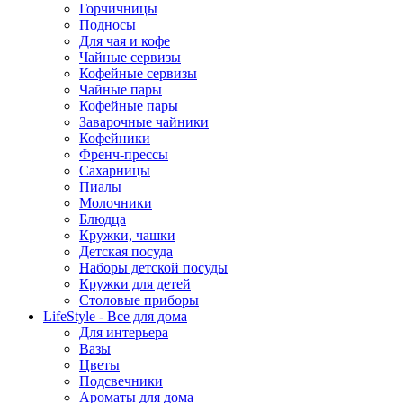
Горчичницы
Подносы
Для чая и кофе
Чайные сервизы
Кофейные сервизы
Чайные пары
Кофейные пары
Заварочные чайники
Кофейники
Френч-прессы
Сахарницы
Пиалы
Молочники
Блюдца
Кружки, чашки
Детская посуда
Наборы детской посуды
Кружки для детей
Столовые приборы
LifeStyle - Все для дома
Для интерьера
Вазы
Цветы
Подсвечники
Ароматы для дома