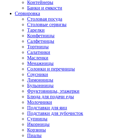
Контейнеры
Банки и емкости
Сервировка
Столовая посуда
Столовые сервизы
Тарелки
Конфетницы
Салфетницы
Тортницы
Салатники
Масленки
Менажницы
Солонки и перечницы
Соусники
Лимонницы
Бульонницы
Фруктовницы, этажерки
Блюда для подачи еды
Молочники
Подставки для яиц
Подставки для зубочисток
Супницы
Икорницы
Корзины
Пиалы