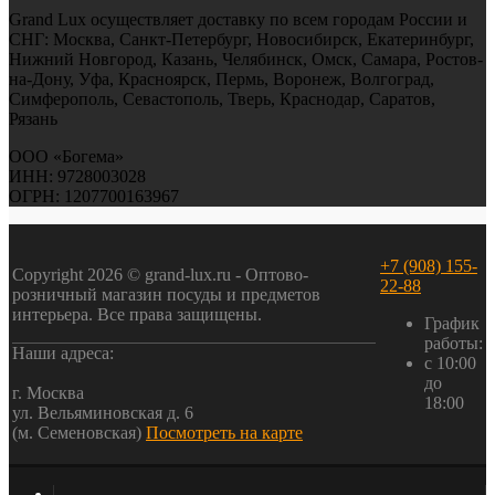
Grand Lux осуществляет доставку по всем городам России и
СНГ: Москва, Санкт-Петербург, Новосибирск, Екатеринбург,
Нижний Новгород, Казань, Челябинск, Омск, Самара, Ростов-
на-Дону, Уфа, Красноярск, Пермь, Воронеж, Волгоград,
Симферополь, Севастополь, Тверь, Краснодар, Саратов,
Рязань
ООО «Богема»
ИНН: 9728003028
ОГРН: 1207700163967
+7 (908) 155-
Copyright 2026 © grand-lux.ru - Оптово-
22-88
розничный магазин посуды и предметов
интерьера. Все права защищены.
График
работы:
Наши адреса:
с 10:00
до
г. Москва
18:00
ул. Вельяминовская д. 6
(м. Семеновская)
Посмотреть на карте