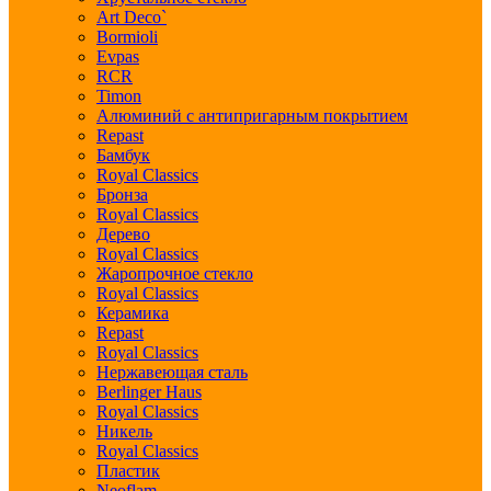
Art Deco`
Bormioli
Evpas
RCR
Timon
Алюминий с антипригарным покрытием
Repast
Бамбук
Royal Classics
Бронза
Royal Classics
Дерево
Royal Classics
Жаропрочное стекло
Royal Classics
Керамика
Repast
Royal Classics
Нержавеющая сталь
Berlinger Haus
Royal Classics
Никель
Royal Classics
Пластик
Neoflam