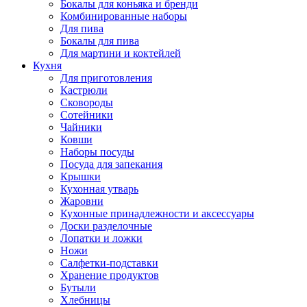
Бокалы для коньяка и бренди
Комбинированные наборы
Для пива
Бокалы для пива
Для мартини и коктейлей
Кухня
Для приготовления
Кастрюли
Сковороды
Сотейники
Чайники
Ковши
Наборы посуды
Посуда для запекания
Крышки
Кухонная утварь
Жаровни
Кухонные принадлежности и аксессуары
Доски разделочные
Лопатки и ложки
Ножи
Салфетки-подставки
Хранение продуктов
Бутыли
Хлебницы