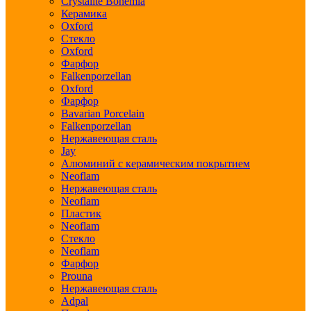
Crystalite Bohemia
Керамика
Oxford
Стекло
Oxford
Фарфор
Falkenporzellan
Oxford
Фарфор
Bavarian Porcelain
Falkenporzellan
Нержавеющая сталь
Jay
Алюминий с керамическим покрытием
Neoflam
Нержавеющая сталь
Neoflam
Пластик
Neoflam
Стекло
Neoflam
Фарфор
Prouna
Нержавеющая сталь
Adpal