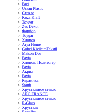
Paci
Ucsan Plastic
Стекло
Koza Kraft
Toygar
Zes Dekor
Фарфор
Toygar
Хлопок
Arya Home
Gobel KivilcimTekstil
Maison Dor
Pavia
Хлопок, Полиэстер
Pavia
Акрил
Pavia
Керамика
Staub
Хрустальное стекло
ARC FRANCE
Хрустальное стекло
R-Glass
Хрусталь
Rogaška