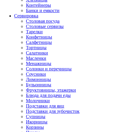
Контейнеры
Банки и емкости
Сервировка
Столовая посуда
Столовые сервизы
Тарелки
Конфетницы
Салфетницы
Тортницы
Салатники
Масленки
Менажницы
Солонки и перечницы
Соусники
Лимонницы
Бульонницы
Фруктовницы, этажерки
Блюда для подачи еды
Молочники
Подставки для яиц
Подставки для зубочисток
Супницы
Икорницы
Корзины