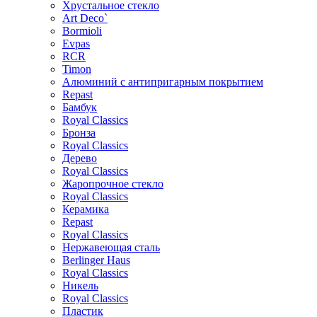
Хрустальное стекло
Art Deco`
Bormioli
Evpas
RCR
Timon
Алюминий с антипригарным покрытием
Repast
Бамбук
Royal Classics
Бронза
Royal Classics
Дерево
Royal Classics
Жаропрочное стекло
Royal Classics
Керамика
Repast
Royal Classics
Нержавеющая сталь
Berlinger Haus
Royal Classics
Никель
Royal Classics
Пластик