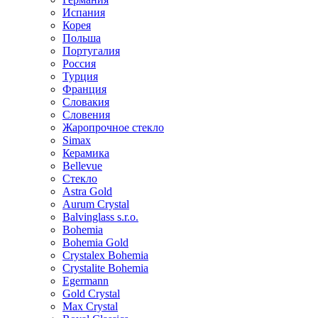
Испания
Корея
Польша
Португалия
Россия
Турция
Франция
Словакия
Словения
Жаропрочное стекло
Simax
Керамика
Bellevue
Стекло
Astra Gold
Aurum Crystal
Balvinglass s.r.o.
Bohemia
Bohemia Gold
Crystalex Bohemia
Crystalite Bohemia
Egermann
Gold Crystal
Max Crystal