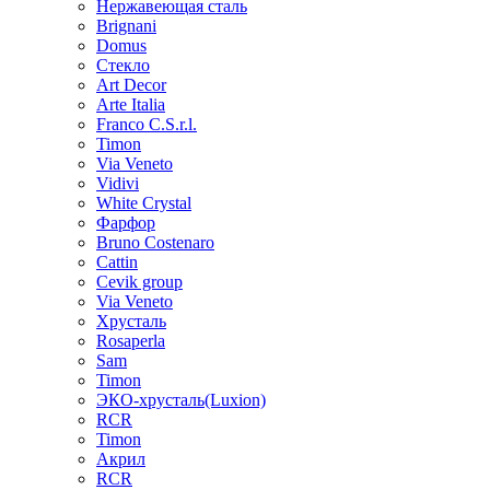
Нержавеющая сталь
Brignani
Domus
Стекло
Art Decor
Arte Italia
Franco C.S.r.l.
Timon
Via Veneto
Vidivi
White Crystal
Фарфор
Bruno Costenaro
Cattin
Cevik group
Via Veneto
Хрусталь
Rosaperla
Sam
Timon
ЭКО-хрусталь(Luxion)
RCR
Timon
Акрил
RCR