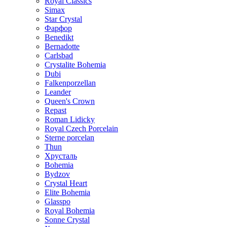
Royal Classics
Simax
Star Crystal
Фарфор
Benedikt
Bernadotte
Carlsbad
Crystalite Bohemia
Dubi
Falkenporzellan
Leander
Queen's Crown
Repast
Roman Lidicky
Royal Czech Porcelain
Sterne porcelan
Thun
Хрусталь
Bohemia
Bydzov
Crystal Heart
Elite Bohemia
Glasspo
Royal Bohemia
Sonne Crystal