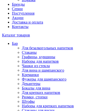
Бренды
Серии
Поступления
Акции
Доставка и оплата
Контакты
Каталог товаров
Бар
Для безалкогольных напитков
Стаканы
Графины, кувшины
Наборы для напитков
Чашки из стекла
Для вина и шампанского
Креманки
Фужеры для шампанского
Декантеры
Бокалы для вина
Для крепких напитков
Рюмки, стопки
Штофы
Наборы для крепких напитков
Стаканы для виски