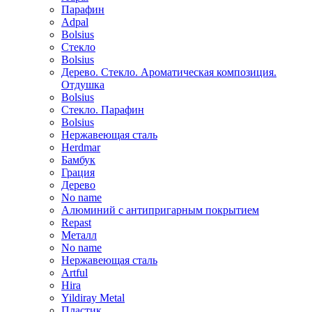
Парафин
Adpal
Bolsius
Стекло
Bolsius
Дерево. Стекло. Ароматическая композиция.
Отдушка
Bolsius
Стекло. Парафин
Bolsius
Нержавеющая сталь
Herdmar
Бамбук
Грация
Дерево
No name
Алюминий с антипригарным покрытием
Repast
Металл
No name
Нержавеющая сталь
Artful
Hira
Yildiray Metal
Пластик