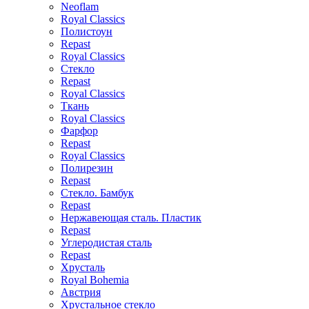
Neoflam
Royal Classics
Полистоун
Repast
Royal Classics
Стекло
Repast
Royal Classics
Ткань
Royal Classics
Фарфор
Repast
Royal Classics
Полирезин
Repast
Стекло. Бамбук
Repast
Нержавеющая сталь. Пластик
Repast
Углеродистая сталь
Repast
Хрусталь
Royal Bohemia
Австрия
Хрустальное стекло