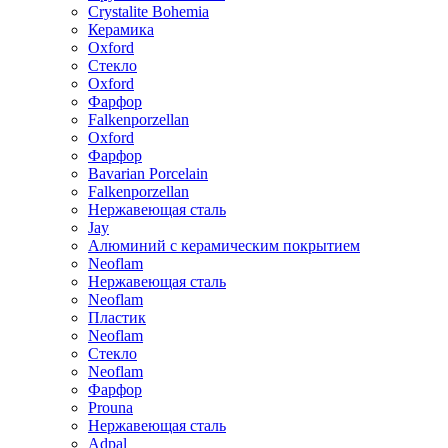
Crystalite Bohemia
Керамика
Oxford
Стекло
Oxford
Фарфор
Falkenporzellan
Oxford
Фарфор
Bavarian Porcelain
Falkenporzellan
Нержавеющая сталь
Jay
Алюминий с керамическим покрытием
Neoflam
Нержавеющая сталь
Neoflam
Пластик
Neoflam
Стекло
Neoflam
Фарфор
Prouna
Нержавеющая сталь
Adpal