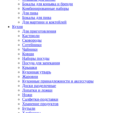
Бокалы для коньяка и бренди
Комбинированные наборы
Для пива
Бокалы для пива
Для мартини и коктейлей
Кухня
Для приготовления
Кастрюли
Сковороды
Сотейники
Чайники
Ковши
Наборы посуды
Посуда для запекания
Крышки
Кухонная утварь
Жаровни
Кухонные принадлежности и аксессуары
Доски разделочные
Лопатки и ложки
Ножи
Салфетки-подставки
Хранение продуктов
Бутыли
Хлебницы