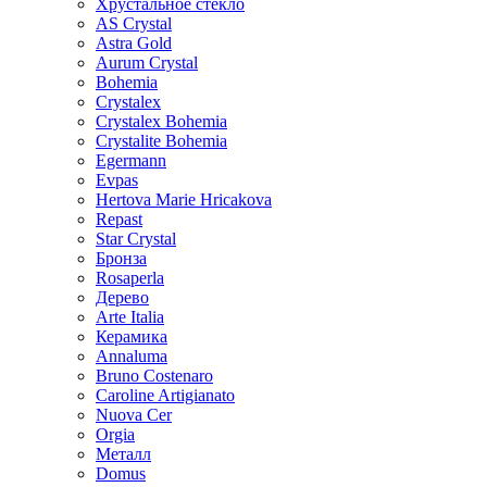
Хрустальное стекло
AS Crystal
Astra Gold
Aurum Crystal
Bohemia
Crystalex
Crystalex Bohemia
Crystalite Bohemia
Egermann
Evpas
Hertova Marie Hricakova
Repast
Star Crystal
Бронза
Rosaperla
Дерево
Arte Italia
Керамика
Annaluma
Bruno Costenaro
Caroline Artigianato
Nuova Cer
Orgia
Металл
Domus