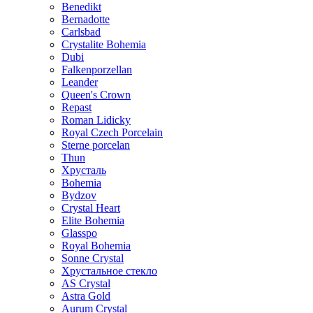
Benedikt
Bernadotte
Carlsbad
Crystalite Bohemia
Dubi
Falkenporzellan
Leander
Queen's Crown
Repast
Roman Lidicky
Royal Czech Porcelain
Sterne porcelan
Thun
Хрусталь
Bohemia
Bydzov
Crystal Heart
Elite Bohemia
Glasspo
Royal Bohemia
Sonne Crystal
Хрустальное стекло
AS Crystal
Astra Gold
Aurum Crystal