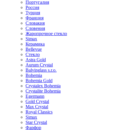
Португалия
Россия
Турция
Франция
Словакия
Словения
Жаропрочное стекло
Simax
Керамика
Bellevue
Стекло
Astra Gold
Aurum Crystal
Balvinglass s.r.o.
Bohemia
Bohemia Gold
Crystalex Bohemia
Crystalite Bohemia
Egermann
Gold Crystal
Max Crystal
Royal Classics
Simax
Star Crystal
Фарфор