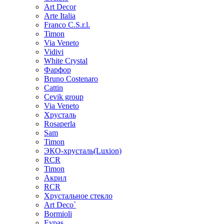
Art Decor
Arte Italia
Franco C.S.r.l.
Timon
Via Veneto
Vidivi
White Crystal
Фарфор
Bruno Costenaro
Cattin
Cevik group
Via Veneto
Хрусталь
Rosaperla
Sam
Timon
ЭКО-хрусталь(Luxion)
RCR
Timon
Акрил
RCR
Хрустальное стекло
Art Deco`
Bormioli
Evpas