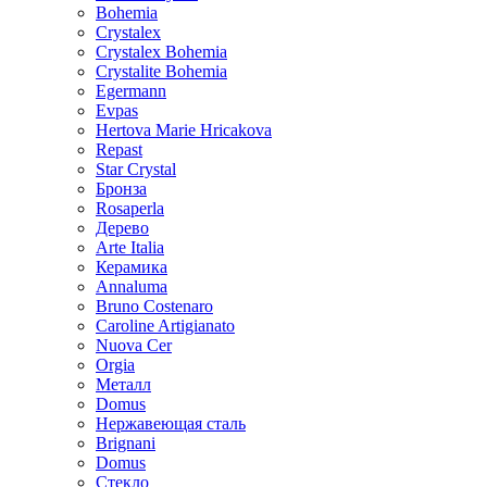
Bohemia
Crystalex
Crystalex Bohemia
Crystalite Bohemia
Egermann
Evpas
Hertova Marie Hricakova
Repast
Star Crystal
Бронза
Rosaperla
Дерево
Arte Italia
Керамика
Annaluma
Bruno Costenaro
Caroline Artigianato
Nuova Cer
Orgia
Металл
Domus
Нержавеющая сталь
Brignani
Domus
Стекло