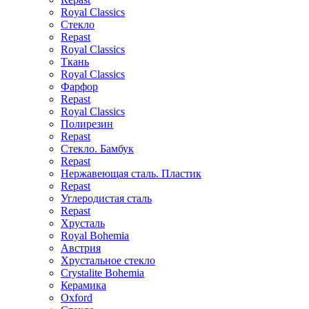
Royal Classics
Стекло
Repast
Royal Classics
Ткань
Royal Classics
Фарфор
Repast
Royal Classics
Полирезин
Repast
Стекло. Бамбук
Repast
Нержавеющая сталь. Пластик
Repast
Углеродистая сталь
Repast
Хрусталь
Royal Bohemia
Австрия
Хрустальное стекло
Crystalite Bohemia
Керамика
Oxford