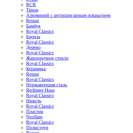
RCR
Timon
Алюминий с антипригарным покрытием
Repast
Бамбук
Royal Classics
Бронза
Royal Classics
Дерево
Royal Classics
Жаропрочное стекло
Royal Classics
Керамика
Repast
Royal Classics
Нержавеющая сталь
Berlinger Haus
Royal Classics
Никель
Royal Classics
Пластик
Neoflam
Royal Classics
Полистоун
Repast