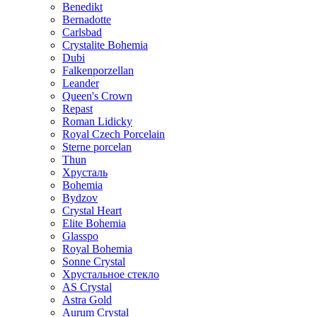
Benedikt
Bernadotte
Carlsbad
Crystalite Bohemia
Dubi
Falkenporzellan
Leander
Queen's Crown
Repast
Roman Lidicky
Royal Czech Porcelain
Sterne porcelan
Thun
Хрусталь
Bohemia
Bydzov
Crystal Heart
Elite Bohemia
Glasspo
Royal Bohemia
Sonne Crystal
Хрустальное стекло
AS Crystal
Astra Gold
Aurum Crystal