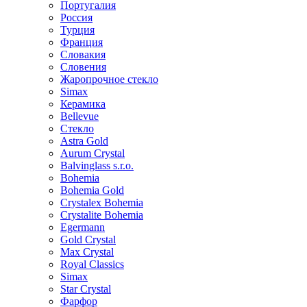
Португалия
Россия
Турция
Франция
Словакия
Словения
Жаропрочное стекло
Simax
Керамика
Bellevue
Стекло
Astra Gold
Aurum Crystal
Balvinglass s.r.o.
Bohemia
Bohemia Gold
Crystalex Bohemia
Crystalite Bohemia
Egermann
Gold Crystal
Max Crystal
Royal Classics
Simax
Star Crystal
Фарфор