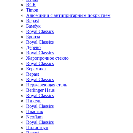
RCR
Timon
Алюминий с антипригарным покрытием
Repast
Бамбук
Royal Classics
Бронза
Royal Classics
Дерево
Royal Classics
Жаропрочное стекло
Royal Classics
Керамика
Repast
Royal Classics
Нержавеющая сталь
Berlinger Haus
Royal Classics
Никель
Royal Classics
Пластик
Neoflam
Royal Classics
Полистоун
Repast