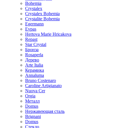
Bohemia
Crystalex
Crystalex Bohemia
Crystalite Bohemia
Egermann
Evpas
Hertova Marie Hricakova
Repast
Star Crystal
Бронза
Rosaperla
Дерево
Arte Italia
Керамика
Annaluma
Bruno Costenaro
Caroline Artigianato
Nuova Cer
Orgia
Металл
Domus
Нержавеющая сталь
Brignani
Domus
Стекло