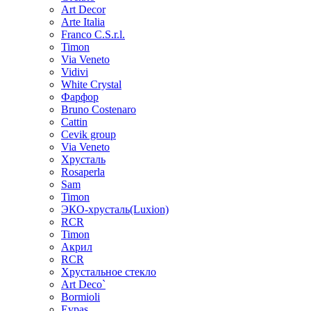
Art Decor
Arte Italia
Franco C.S.r.l.
Timon
Via Veneto
Vidivi
White Crystal
Фарфор
Bruno Costenaro
Cattin
Cevik group
Via Veneto
Хрусталь
Rosaperla
Sam
Timon
ЭКО-хрусталь(Luxion)
RCR
Timon
Акрил
RCR
Хрустальное стекло
Art Deco`
Bormioli
Evpas