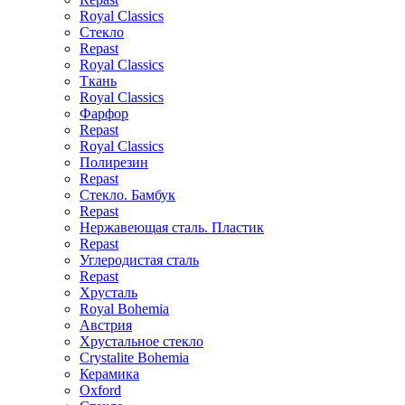
Royal Classics
Стекло
Repast
Royal Classics
Ткань
Royal Classics
Фарфор
Repast
Royal Classics
Полирезин
Repast
Стекло. Бамбук
Repast
Нержавеющая сталь. Пластик
Repast
Углеродистая сталь
Repast
Хрусталь
Royal Bohemia
Австрия
Хрустальное стекло
Crystalite Bohemia
Керамика
Oxford