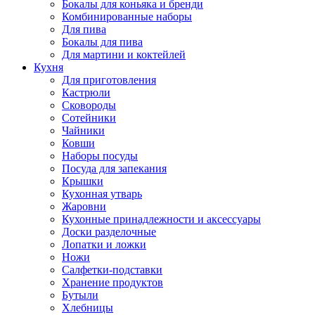
Бокалы для коньяка и бренди
Комбинированные наборы
Для пива
Бокалы для пива
Для мартини и коктейлей
Кухня
Для приготовления
Кастрюли
Сковороды
Сотейники
Чайники
Ковши
Наборы посуды
Посуда для запекания
Крышки
Кухонная утварь
Жаровни
Кухонные принадлежности и аксессуары
Доски разделочные
Лопатки и ложки
Ножи
Салфетки-подставки
Хранение продуктов
Бутыли
Хлебницы