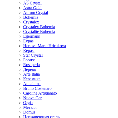
AS Crystal
Astra Gold
Aurum Crystal
Bohemia
Crystalex
Crystalex Bohemia
Crystalite Bohemia
Egermann
Evpas
Hertova Marie Hricakova
Repast
Star Crystal
Бронза
Rosaperla
Дерево
Arte Italia
Керамика
Annaluma
Bruno Costenaro
Caroline Artigianato
Nuova Cer
Orgia
Металл
Domus
Нержавеющая сталь