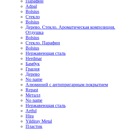
Парафин
Adpal
Bolsius
Стекло
Bolsius
Дерево. Стекло. Ароматическая композиция.
Отдушка
Bolsius
Стекло. Парафин
Bolsius
Нержавеющая сталь
Herdmar
Бамбук
Грация
Дерево
No name
Алюминий с антипригарным покрытием
Repast
Металл
No name
Нержавеющая сталь
Artful
Hira
Yildiray Metal
Пластик