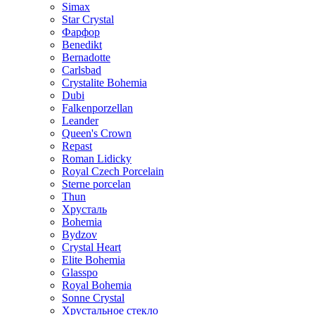
Simax
Star Crystal
Фарфор
Benedikt
Bernadotte
Carlsbad
Crystalite Bohemia
Dubi
Falkenporzellan
Leander
Queen's Crown
Repast
Roman Lidicky
Royal Czech Porcelain
Sterne porcelan
Thun
Хрусталь
Bohemia
Bydzov
Crystal Heart
Elite Bohemia
Glasspo
Royal Bohemia
Sonne Crystal
Хрустальное стекло