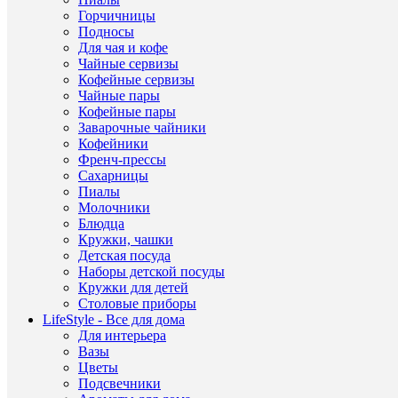
запах
Горчичницы
Испыт
Подносы
леген
и
Для чая и кофе
исклю
Чайные сервизы
арома
Кофейные сервизы
колле
Чайные пары
True
Кофейные пары
Scents
Заварочные чайники
От
Кофейники
цвето
Френч-прессы
муску
магно
Сахарницы
до
Пиалы
сочно
Молочники
и
Блюдца
аппет
Кружки, чашки
гранат
Детская посуда
Эти
Наборы детской посуды
арома
Кружки для детей
помог
Вам
Столовые приборы
прине
LifeStyle - Все для дома
приро
Для интерьера
в
Вазы
Ваш
Цветы
дом
Подсвечники
в