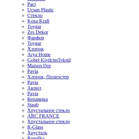
Paci
Ucsan Plastic
Стекло
Koza Kraft
Toygar
Zes Dekor
Фарфор
Toygar
Хлопок
Arya Home
Gobel KivilcimTekstil
Maison Dor
Pavia
Хлопок, Полиэстер
Pavia
Акрил
Pavia
Керамика
Staub
Хрустальное стекло
ARC FRANCE
Хрустальное стекло
R-Glass
Хрусталь
Rogaška