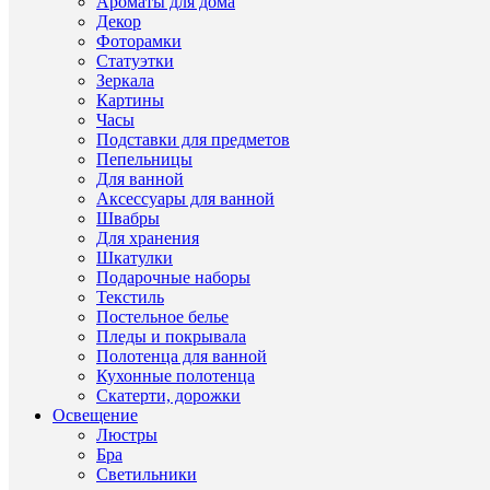
Ароматы для дома
самом
Декор
чисто
виде.
Фоторамки
Арома
Статуэтки
свеча
Зеркала
—
Картины
это
Часы
дома
Подставки для предметов
атрибу
Пепельницы
к
Для ванной
котор
привя
Аксессуары для ванной
раз
Швабры
и
Для хранения
навсег
Шкатулки
А
Подарочные наборы
секре
Текстиль
такой
Постельное белье
привя
Пледы и покрывала
прост
люби
Полотенца для ванной
арома
Кухонные полотенца
дарят
Скатерти, дорожки
тёплы
Освещение
воспо
Люстры
заряж
Бра
бодро
Светильники
и