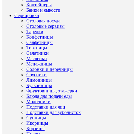
Страна
Польша
Контейнеры
происхож
Банки и емкости
Материал
Парафи
Сервировка
Бренд
Bolsius
Столовая посуда
Серия
True
Столовые сервизы
scents
Тарелки
Длина/
6/6/12
Конфетницы
Ширина/
Салфетницы
Высота,
Тортницы
см
Салатники
Масленки
Менажницы
Солонки и перечницы
Соусники
ОП
Лимонницы
ТО
Бульонницы
Фруктовницы, этажерки
Блюда для подачи еды
Молочники
Вы
Подставки для яиц
видит
Подставки для зубочисток
то,
Супницы
что
Икорницы
чувст
Корзины
на
Пиалы