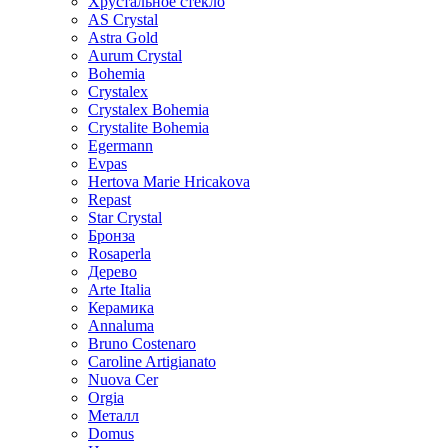
Хрустальное стекло
AS Crystal
Astra Gold
Aurum Crystal
Bohemia
Crystalex
Crystalex Bohemia
Crystalite Bohemia
Egermann
Evpas
Hertova Marie Hricakova
Repast
Star Crystal
Бронза
Rosaperla
Дерево
Arte Italia
Керамика
Annaluma
Bruno Costenaro
Caroline Artigianato
Nuova Cer
Orgia
Металл
Domus