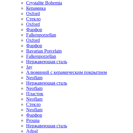
Crystalite Bohemia
Керамика
Oxford
Стекло
Oxford
Фарфор
Falkenporzellan
Oxford
Фарфор
Bavarian Porcelain
Falkenporzellan
Нержавеющая сталь
Jay
Алюминий с керамическим покрытием
Neoflam
Нержавеющая сталь
Neoflam
Пластик
Neoflam
Стекло
Neoflam
Фарфор
Prouna
Нержавеющая сталь
Adpal