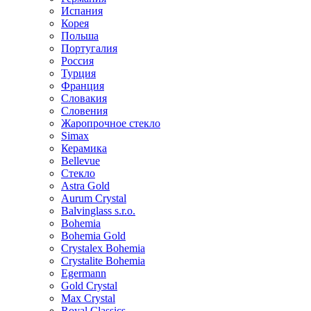
Испания
Корея
Польша
Португалия
Россия
Турция
Франция
Словакия
Словения
Жаропрочное стекло
Simax
Керамика
Bellevue
Стекло
Astra Gold
Aurum Crystal
Balvinglass s.r.o.
Bohemia
Bohemia Gold
Crystalex Bohemia
Crystalite Bohemia
Egermann
Gold Crystal
Max Crystal
Royal Classics