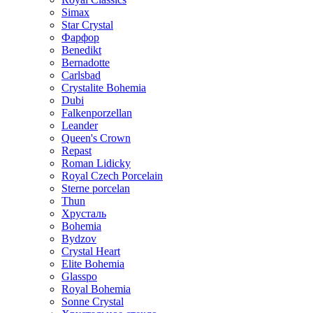
Simax
Star Crystal
Фарфор
Benedikt
Bernadotte
Carlsbad
Crystalite Bohemia
Dubi
Falkenporzellan
Leander
Queen's Crown
Repast
Roman Lidicky
Royal Czech Porcelain
Sterne porcelan
Thun
Хрусталь
Bohemia
Bydzov
Crystal Heart
Elite Bohemia
Glasspo
Royal Bohemia
Sonne Crystal