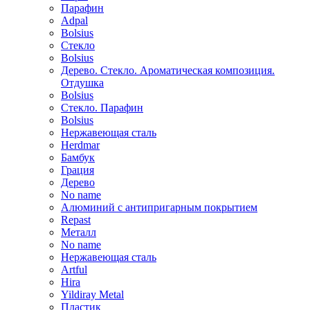
Парафин
Adpal
Bolsius
Стекло
Bolsius
Дерево. Стекло. Ароматическая композиция.
Отдушка
Bolsius
Стекло. Парафин
Bolsius
Нержавеющая сталь
Herdmar
Бамбук
Грация
Дерево
No name
Алюминий с антипригарным покрытием
Repast
Металл
No name
Нержавеющая сталь
Artful
Hira
Yildiray Metal
Пластик