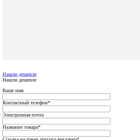
True
Други
Се
scent
товар
Дли
Шири
6/6/1
Высо
см
Пред
Наз
деко
Нашли дешевле
Нашли дешевле
Ваше имя
Контактный телефон
*
Электронная почта
Название товара
*
Ссылка на товар другого магазина
*