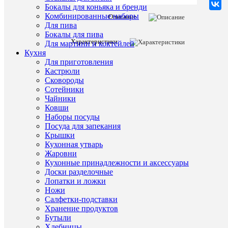
Бокалы для коньяка и бренди
Описани
Комбинированные наборы
Описание
товара:
Для пива
Свеча
Бокалы для пива
столбик
Характеристики
Для мартини и коктейлей
ароматиче
Кухня
Bolsius
Для приготовления
True
Кастрюли
scents
Сковороды
120/58
зеленый
Сотейники
чай
Чайники
-
Ковши
время
Наборы посуды
горения
Посуда для запекания
33
Крышки
часа
Кухонная утварь
Жаровни
Характе
Все
Кухонные принадлежности и аксессуары
характ
Доски разделочные
Тип
ароматы
Лопатки и ложки
товара
для
Ножи
дома
Салфетки-подставки
(Польша
Хранение продуктов
Парафин
Бутыли
Bolsius)
Хлебницы