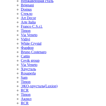
Нержавеющая сталь
Brignani
Domus
Стекло
Art Decor
Arte Italia
Franco C.S.r.l.
Timon
Via Veneto
Vidivi
White Crystal
Фарфор
Bruno Costenaro
Cattin
Cevik group
Via Veneto
Хрусталь
Rosaperla
Sam
Timon
ЭКО-хрусталь(Luxion)
RCR
Timon
Акрил
RCR