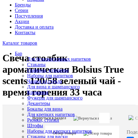
Бренды
Серии
Поступления
Акции
Доставка и оплата
Контакты
Каталог товаров
Бар
Свеча столбик
Для безалкогольных напитков
Стаканы
ароматическая Bolsius True
Графины, кувшины
Наборы для напитков
scents 120/58 зеленый чай -
Чашки из стекла
Для вина и шампанского
время горения 33 часа
Креманки
Фужеры для шампанского
Декантеры
Бокалы для вина
Для крепких напитков
Вернуться в раздел
C
Рюмки, стопки
Артикул:
Штофы
53022
Наборы для крепких напитков
Поде
Обзор товара
Стаканы для виски