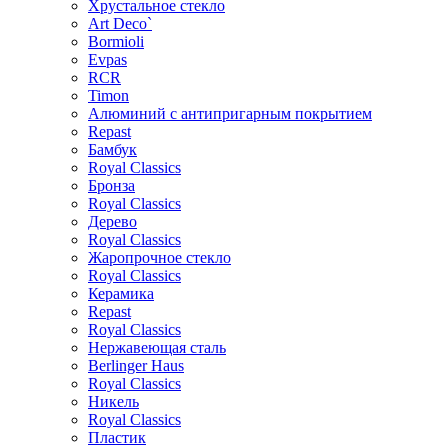
Хрустальное стекло
Art Deco`
Bormioli
Evpas
RCR
Timon
Алюминий с антипригарным покрытием
Repast
Бамбук
Royal Classics
Бронза
Royal Classics
Дерево
Royal Classics
Жаропрочное стекло
Royal Classics
Керамика
Repast
Royal Classics
Нержавеющая сталь
Berlinger Haus
Royal Classics
Никель
Royal Classics
Пластик