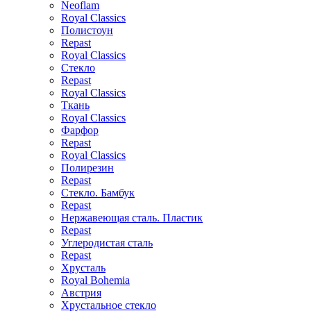
Neoflam
Royal Classics
Полистоун
Repast
Royal Classics
Стекло
Repast
Royal Classics
Ткань
Royal Classics
Фарфор
Repast
Royal Classics
Полирезин
Repast
Стекло. Бамбук
Repast
Нержавеющая сталь. Пластик
Repast
Углеродистая сталь
Repast
Хрусталь
Royal Bohemia
Австрия
Хрустальное стекло