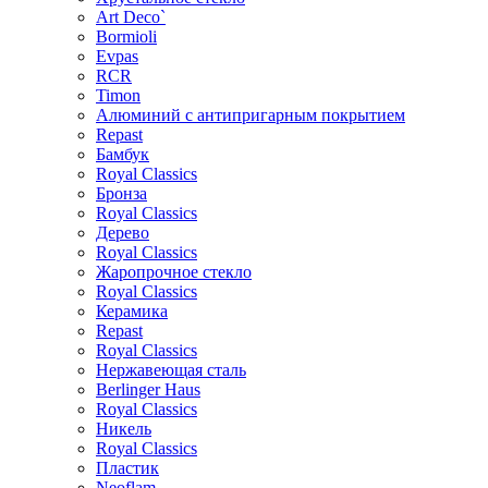
Art Deco`
Bormioli
Evpas
RCR
Timon
Алюминий с антипригарным покрытием
Repast
Бамбук
Royal Classics
Бронза
Royal Classics
Дерево
Royal Classics
Жаропрочное стекло
Royal Classics
Керамика
Repast
Royal Classics
Нержавеющая сталь
Berlinger Haus
Royal Classics
Никель
Royal Classics
Пластик
Neoflam