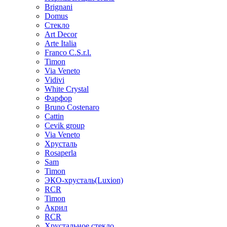
Brignani
Domus
Стекло
Art Decor
Arte Italia
Franco C.S.r.l.
Timon
Via Veneto
Vidivi
White Crystal
Фарфор
Bruno Costenaro
Cattin
Cevik group
Via Veneto
Хрусталь
Rosaperla
Sam
Timon
ЭКО-хрусталь(Luxion)
RCR
Timon
Акрил
RCR
Хрустальное стекло