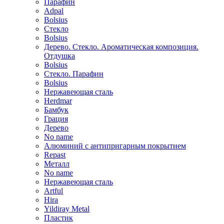
Парафин
Adpal
Bolsius
Стекло
Bolsius
Дерево. Стекло. Ароматическая композиция.
Отдушка
Bolsius
Стекло. Парафин
Bolsius
Нержавеющая сталь
Herdmar
Бамбук
Грация
Дерево
No name
Алюминий с антипригарным покрытием
Repast
Металл
No name
Нержавеющая сталь
Artful
Hira
Yildiray Metal
Пластик