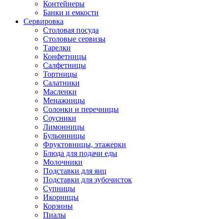
Контейнеры
Банки и емкости
Сервировка
Столовая посуда
Столовые сервизы
Тарелки
Конфетницы
Салфетницы
Тортницы
Салатники
Масленки
Менажницы
Солонки и перечницы
Соусники
Лимонницы
Бульонницы
Фруктовницы, этажерки
Блюда для подачи еды
Молочники
Подставки для яиц
Подставки для зубочисток
Супницы
Икорницы
Корзины
Пиалы