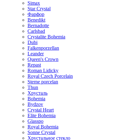
Simax
Star Crystal
Фарфор
Benedikt
Bernadotte
Carlsbad
Crystalite Bohemia
Dubi
Falkenporzellan
Leander
Queen's Crown
Repast
Roman Lidicky
Royal Czech Porcelain
Sterne porcelan
Thun
Хрусталь
Bohemia
Bydzov
Crystal Heart
Elite Bohemia
Glasspo
Royal Bohemia
Sonne Crystal
Хрустальное стекло