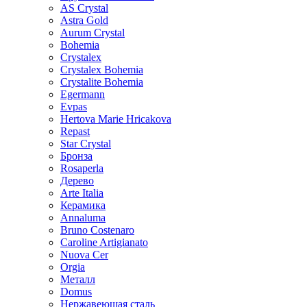
AS Crystal
Astra Gold
Aurum Crystal
Bohemia
Crystalex
Crystalex Bohemia
Crystalite Bohemia
Egermann
Evpas
Hertova Marie Hricakova
Repast
Star Crystal
Бронза
Rosaperla
Дерево
Arte Italia
Керамика
Annaluma
Bruno Costenaro
Caroline Artigianato
Nuova Cer
Orgia
Металл
Domus
Нержавеющая сталь