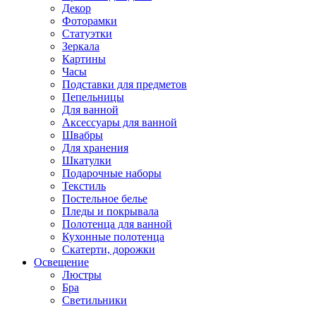
Декор
Фоторамки
Статуэтки
Зеркала
Картины
Часы
Подставки для предметов
Пепельницы
Для ванной
Аксессуары для ванной
Швабры
Для хранения
Шкатулки
Подарочные наборы
Текстиль
Постельное белье
Пледы и покрывала
Полотенца для ванной
Кухонные полотенца
Скатерти, дорожки
Освещение
Люстры
Бра
Светильники