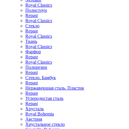
Royal Classics
Полистоун
Repast
Royal Classics
Стекло
Repast
Royal Classics
Ткань
Royal Classics
Фарфор
Repast
Royal Classics
Полирезин
Repast
Стекло. Бамбук
Repast
Нержавеющая сталь. Пластик
Repast
Углеродистая сталь
Repast
Хрусталь
Royal Bohemia
Австрия
Хрустальное стекло