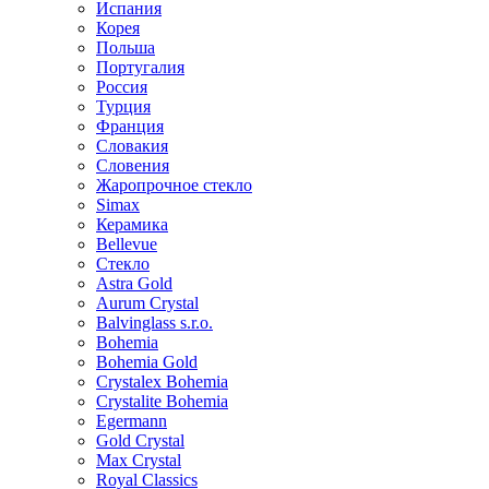
Испания
Корея
Польша
Португалия
Россия
Турция
Франция
Словакия
Словения
Жаропрочное стекло
Simax
Керамика
Bellevue
Стекло
Astra Gold
Aurum Crystal
Balvinglass s.r.o.
Bohemia
Bohemia Gold
Crystalex Bohemia
Crystalite Bohemia
Egermann
Gold Crystal
Max Crystal
Royal Classics