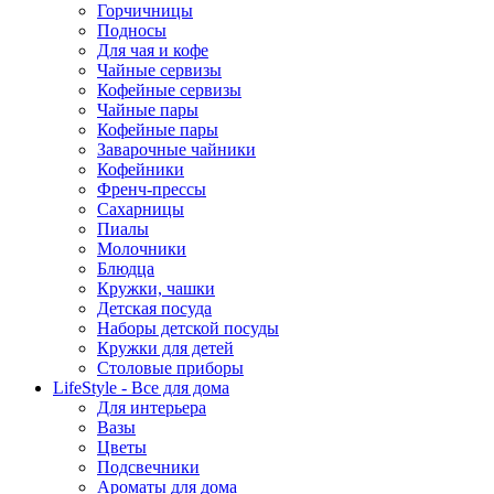
Горчичницы
Подносы
Для чая и кофе
Чайные сервизы
Кофейные сервизы
Чайные пары
Кофейные пары
Заварочные чайники
Кофейники
Френч-прессы
Сахарницы
Пиалы
Молочники
Блюдца
Кружки, чашки
Детская посуда
Наборы детской посуды
Кружки для детей
Столовые приборы
LifeStyle - Все для дома
Для интерьера
Вазы
Цветы
Подсвечники
Ароматы для дома