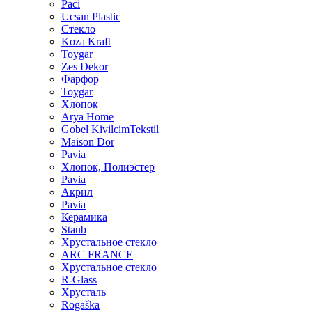
Paci
Ucsan Plastic
Стекло
Koza Kraft
Toygar
Zes Dekor
Фарфор
Toygar
Хлопок
Arya Home
Gobel KivilcimTekstil
Maison Dor
Pavia
Хлопок, Полиэстер
Pavia
Акрил
Pavia
Керамика
Staub
Хрустальное стекло
ARC FRANCE
Хрустальное стекло
R-Glass
Хрусталь
Rogaška