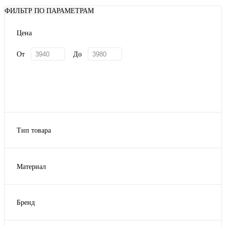
ФИЛЬТР ПО ПАРАМЕТРАМ
Цена
От
До
Тип товара
бокалы для вина
Материал
Хрустальное стекло
Бренд
Crystalite Bohemia