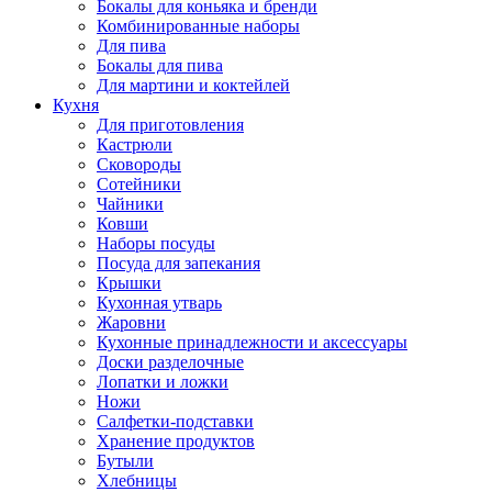
Бокалы для коньяка и бренди
Комбинированные наборы
Для пива
Бокалы для пива
Для мартини и коктейлей
Кухня
Для приготовления
Кастрюли
Сковороды
Сотейники
Чайники
Ковши
Наборы посуды
Посуда для запекания
Крышки
Кухонная утварь
Жаровни
Кухонные принадлежности и аксессуары
Доски разделочные
Лопатки и ложки
Ножи
Салфетки-подставки
Хранение продуктов
Бутыли
Хлебницы