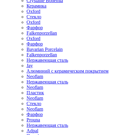
Crystalite Bohemia
Керамика
Oxford
Стекло
Oxford
Фарфор
Falkenporzellan
Oxford
Фарфор
Bavarian Porcelain
Falkenporzellan
Нержавеющая сталь
Jay
Алюминий с керамическим покрытием
Neoflam
Нержавеющая сталь
Neoflam
Пластик
Neoflam
Стекло
Neoflam
Фарфор
Prouna
Нержавеющая сталь
Adpal