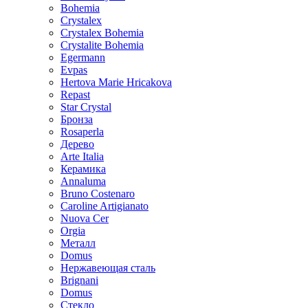
Bohemia
Crystalex
Crystalex Bohemia
Crystalite Bohemia
Egermann
Evpas
Hertova Marie Hricakova
Repast
Star Crystal
Бронза
Rosaperla
Дерево
Arte Italia
Керамика
Annaluma
Bruno Costenaro
Caroline Artigianato
Nuova Cer
Orgia
Металл
Domus
Нержавеющая сталь
Brignani
Domus
Стекло