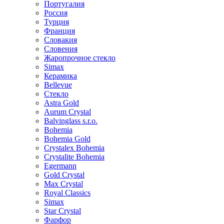
Португалия
Россия
Турция
Франция
Словакия
Словения
Жаропрочное стекло
Simax
Керамика
Bellevue
Стекло
Astra Gold
Aurum Crystal
Balvinglass s.r.o.
Bohemia
Bohemia Gold
Crystalex Bohemia
Crystalite Bohemia
Egermann
Gold Crystal
Max Crystal
Royal Classics
Simax
Star Crystal
Фарфор