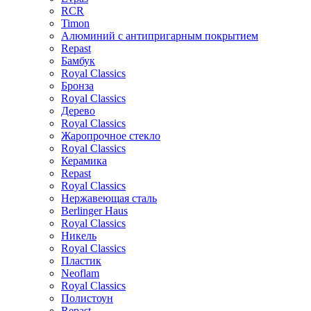
RCR
Timon
Алюминий с антипригарным покрытием
Repast
Бамбук
Royal Classics
Бронза
Royal Classics
Дерево
Royal Classics
Жаропрочное стекло
Royal Classics
Керамика
Repast
Royal Classics
Нержавеющая сталь
Berlinger Haus
Royal Classics
Никель
Royal Classics
Пластик
Neoflam
Royal Classics
Полистоун
Repast