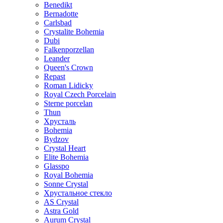
Benedikt
Bernadotte
Carlsbad
Crystalite Bohemia
Dubi
Falkenporzellan
Leander
Queen's Crown
Repast
Roman Lidicky
Royal Czech Porcelain
Sterne porcelan
Thun
Хрусталь
Bohemia
Bydzov
Crystal Heart
Elite Bohemia
Glasspo
Royal Bohemia
Sonne Crystal
Хрустальное стекло
AS Crystal
Astra Gold
Aurum Crystal