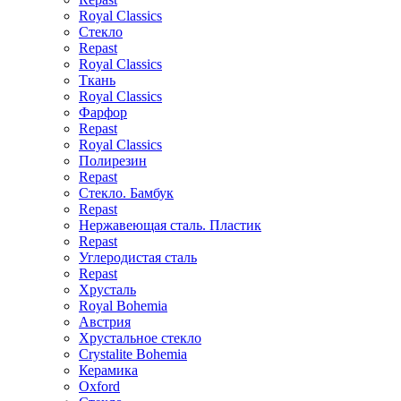
Royal Classics
Стекло
Repast
Royal Classics
Ткань
Royal Classics
Фарфор
Repast
Royal Classics
Полирезин
Repast
Стекло. Бамбук
Repast
Нержавеющая сталь. Пластик
Repast
Углеродистая сталь
Repast
Хрусталь
Royal Bohemia
Австрия
Хрустальное стекло
Crystalite Bohemia
Керамика
Oxford