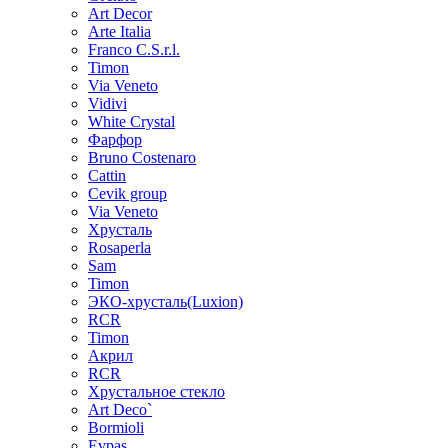
Art Decor
Arte Italia
Franco C.S.r.l.
Timon
Via Veneto
Vidivi
White Crystal
Фарфор
Bruno Costenaro
Cattin
Cevik group
Via Veneto
Хрусталь
Rosaperla
Sam
Timon
ЭКО-хрусталь(Luxion)
RCR
Timon
Акрил
RCR
Хрустальное стекло
Art Deco`
Bormioli
Evpas