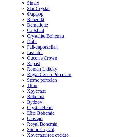
Simax
Star Crystal
Фарфор
Benedikt
Bernadotte
Carlsbad
Crystalite Bohemia
Dubi
Falkenporzellan
Leander
Queen's Crown
Repast
Roman Lidicky
Royal Czech Porcelain
Sterne porcelan
Thun
Хрусталь
Bohemia
Bydzov
Crystal Heart
Elite Bohemia
Glasspo
Royal Bohemia
Sonne Crystal
Хрустальное стекло