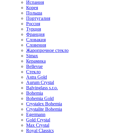
Испания
Корея
Польша
Португалия
Россия
Турция
Франция
Словакия
Словения
Жаропрочное стекло
Simax
Керамика
Bellevue
Стекло
Astra Gold
Aurum Crystal
Balvinglass s.r.o.
Bohemia
Bohemia Gold
Crystalex Bohemia
Crystalite Bohemia
Egermann
Gold Crystal
Max Crystal
Royal Classics