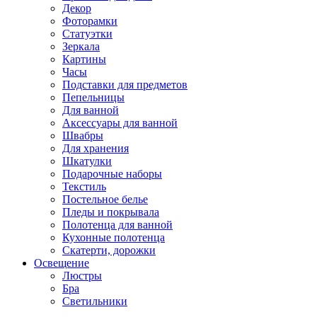
Декор
Фоторамки
Статуэтки
Зеркала
Картины
Часы
Подставки для предметов
Пепельницы
Для ванной
Аксессуары для ванной
Швабры
Для хранения
Шкатулки
Подарочные наборы
Текстиль
Постельное белье
Пледы и покрывала
Полотенца для ванной
Кухонные полотенца
Скатерти, дорожки
Освещение
Люстры
Бра
Светильники