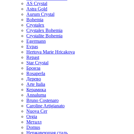
AS Crystal
Astra Gold
Aurum Crystal
Bohemia
Crystalex
Crystalex Bohemia
Crystalite Bohemia
Egermann
Evpas
Hertova Marie Hricakova
Repast
Star Crystal
Бронза
Rosaperla
Дерево
Arte Italia
Керамика
Annaluma
Bruno Costenaro
Caroline Artigianato
Nuova Cer
Orgia
Металл
Domus
Нержавеющая сталь