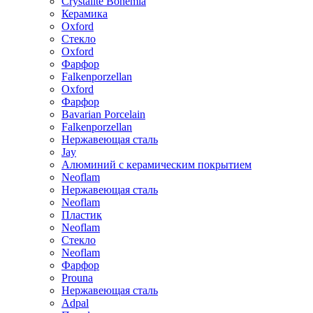
Crystalite Bohemia
Керамика
Oxford
Стекло
Oxford
Фарфор
Falkenporzellan
Oxford
Фарфор
Bavarian Porcelain
Falkenporzellan
Нержавеющая сталь
Jay
Алюминий с керамическим покрытием
Neoflam
Нержавеющая сталь
Neoflam
Пластик
Neoflam
Стекло
Neoflam
Фарфор
Prouna
Нержавеющая сталь
Adpal