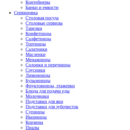
Контейнеры
Банки и емкости
Сервировка
Столовая посуда
Столовые сервизы
Тарелки
Конфетницы
Салфетницы
Тортницы
Салатники
Масленки
Менажницы
Солонки и перечницы
Соусники
Лимонницы
Бульонницы
Фруктовницы, этажерки
Блюда для подачи еды
Молочники
Подставки для яиц
Подставки для зубочисток
Супницы
Икорницы
Корзины
Пиалы