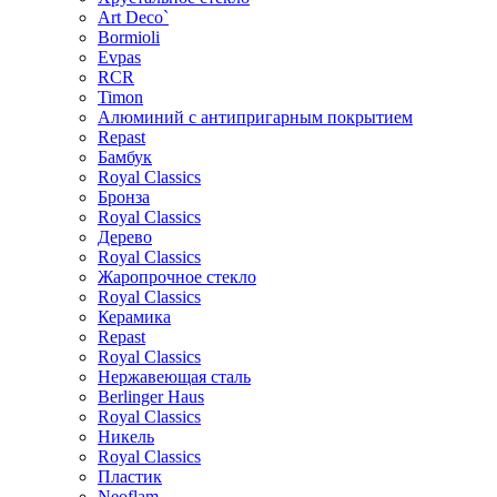
Art Deco`
Bormioli
Evpas
RCR
Timon
Алюминий с антипригарным покрытием
Repast
Бамбук
Royal Classics
Бронза
Royal Classics
Дерево
Royal Classics
Жаропрочное стекло
Royal Classics
Керамика
Repast
Royal Classics
Нержавеющая сталь
Berlinger Haus
Royal Classics
Никель
Royal Classics
Пластик
Neoflam