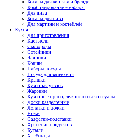
Бокалы для коньяка и бренди
Комбинированные наборы
Для пива
Бокалы для пива
Для мартини и коктейлей
Кухня
Для приготовления
Кастрюли
Сковороды
Сотейники
Чайники
Ковши
Наборы посуды
Посуда для запекания
Крышки
Кухонная утварь
Жаровни
Кухонные принадлежности и аксессуары
Доски разделочные
Лопатки и ложки
Ножи
Салфетки-подставки
Хранение продуктов
Бутыли
Хлебницы