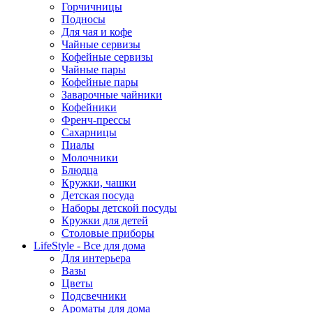
Горчичницы
Подносы
Для чая и кофе
Чайные сервизы
Кофейные сервизы
Чайные пары
Кофейные пары
Заварочные чайники
Кофейники
Френч-прессы
Сахарницы
Пиалы
Молочники
Блюдца
Кружки, чашки
Детская посуда
Наборы детской посуды
Кружки для детей
Столовые приборы
LifeStyle - Все для дома
Для интерьера
Вазы
Цветы
Подсвечники
Ароматы для дома