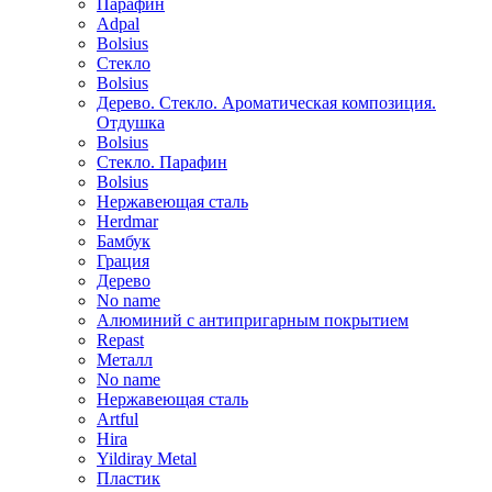
Парафин
Adpal
Bolsius
Стекло
Bolsius
Дерево. Стекло. Ароматическая композиция.
Отдушка
Bolsius
Стекло. Парафин
Bolsius
Нержавеющая сталь
Herdmar
Бамбук
Грация
Дерево
No name
Алюминий с антипригарным покрытием
Repast
Металл
No name
Нержавеющая сталь
Artful
Hira
Yildiray Metal
Пластик