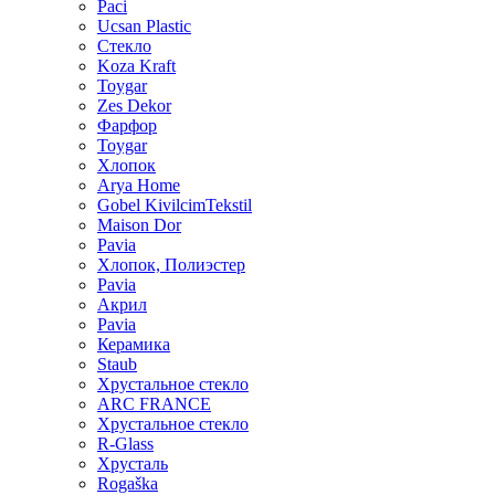
Paci
Ucsan Plastic
Стекло
Koza Kraft
Toygar
Zes Dekor
Фарфор
Toygar
Хлопок
Arya Home
Gobel KivilcimTekstil
Maison Dor
Pavia
Хлопок, Полиэстер
Pavia
Акрил
Pavia
Керамика
Staub
Хрустальное стекло
ARC FRANCE
Хрустальное стекло
R-Glass
Хрусталь
Rogaška