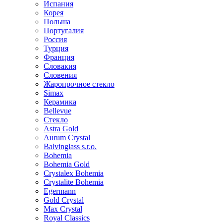
Испания
Корея
Польша
Португалия
Россия
Турция
Франция
Словакия
Словения
Жаропрочное стекло
Simax
Керамика
Bellevue
Стекло
Astra Gold
Aurum Crystal
Balvinglass s.r.o.
Bohemia
Bohemia Gold
Crystalex Bohemia
Crystalite Bohemia
Egermann
Gold Crystal
Max Crystal
Royal Classics