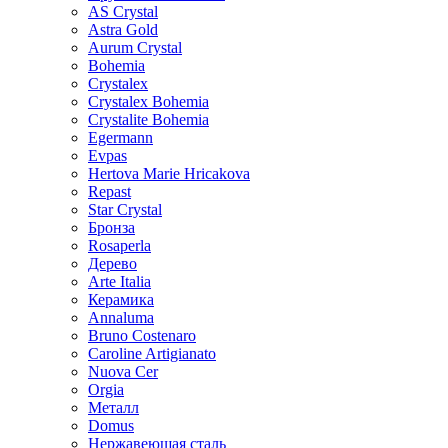
AS Crystal
Astra Gold
Aurum Crystal
Bohemia
Crystalex
Crystalex Bohemia
Crystalite Bohemia
Egermann
Evpas
Hertova Marie Hricakova
Repast
Star Crystal
Бронза
Rosaperla
Дерево
Arte Italia
Керамика
Annaluma
Bruno Costenaro
Caroline Artigianato
Nuova Cer
Orgia
Металл
Domus
Нержавеющая сталь