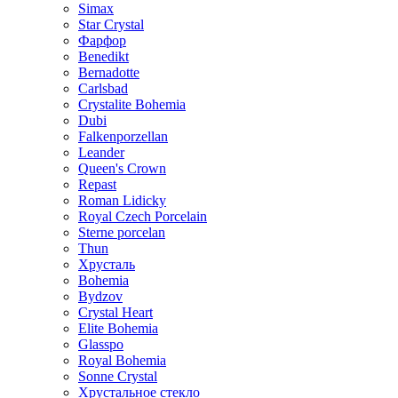
Simax
Star Crystal
Фарфор
Benedikt
Bernadotte
Carlsbad
Crystalite Bohemia
Dubi
Falkenporzellan
Leander
Queen's Crown
Repast
Roman Lidicky
Royal Czech Porcelain
Sterne porcelan
Thun
Хрусталь
Bohemia
Bydzov
Crystal Heart
Elite Bohemia
Glasspo
Royal Bohemia
Sonne Crystal
Хрустальное стекло