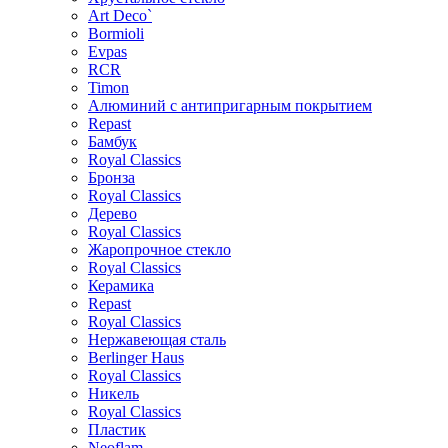
Art Deco`
Bormioli
Evpas
RCR
Timon
Алюминий с антипригарным покрытием
Repast
Бамбук
Royal Classics
Бронза
Royal Classics
Дерево
Royal Classics
Жаропрочное стекло
Royal Classics
Керамика
Repast
Royal Classics
Нержавеющая сталь
Berlinger Haus
Royal Classics
Никель
Royal Classics
Пластик
Neoflam