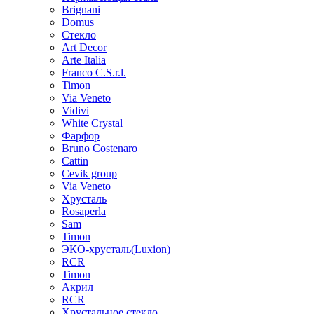
Brignani
Domus
Стекло
Art Decor
Arte Italia
Franco C.S.r.l.
Timon
Via Veneto
Vidivi
White Crystal
Фарфор
Bruno Costenaro
Cattin
Cevik group
Via Veneto
Хрусталь
Rosaperla
Sam
Timon
ЭКО-хрусталь(Luxion)
RCR
Timon
Акрил
RCR
Хрустальное стекло