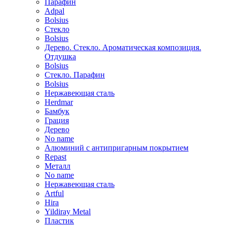
Парафин
Adpal
Bolsius
Стекло
Bolsius
Дерево. Стекло. Ароматическая композиция.
Отдушка
Bolsius
Стекло. Парафин
Bolsius
Нержавеющая сталь
Herdmar
Бамбук
Грация
Дерево
No name
Алюминий с антипригарным покрытием
Repast
Металл
No name
Нержавеющая сталь
Artful
Hira
Yildiray Metal
Пластик