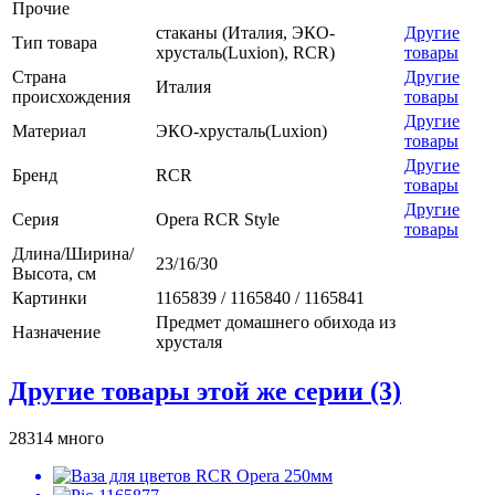
Прочие
стаканы (Италия, ЭКО-
Другие
Тип товара
хрусталь(Luxion), RCR)
товары
Страна
Другие
Италия
происхождения
товары
Другие
Материал
ЭКО-хрусталь(Luxion)
товары
Другие
Бренд
RCR
товары
Другие
Серия
Opera RCR Style
товары
Длина/Ширина/
23/16/30
Высота, см
Картинки
1165839 / 1165840 / 1165841
Предмет домашнего обихода из
Назначение
хрусталя
Другие товары этой же серии (3)
28314
много