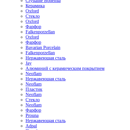
Crystalite Bohemia
Керамика
Oxford
Стекло
Oxford
Фарфор
Falkenporzellan
Oxford
Фарфор
Bavarian Porcelain
Falkenporzellan
Нержавеющая сталь
Jay
Алюминий с керамическим покрытием
Neoflam
Нержавеющая сталь
Neoflam
Пластик
Neoflam
Стекло
Neoflam
Фарфор
Prouna
Нержавеющая сталь
Adpal