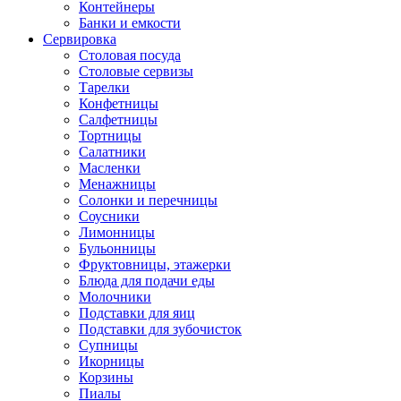
Контейнеры
Банки и емкости
Сервировка
Столовая посуда
Столовые сервизы
Тарелки
Конфетницы
Салфетницы
Тортницы
Салатники
Масленки
Менажницы
Солонки и перечницы
Соусники
Лимонницы
Бульонницы
Фруктовницы, этажерки
Блюда для подачи еды
Молочники
Подставки для яиц
Подставки для зубочисток
Супницы
Икорницы
Корзины
Пиалы