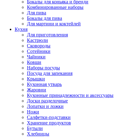
Бокалы для коньяка и бренди
Комбинированные наборы
Для пива
Бокалы для пива
Для мартини и коктейлей
Кухня
Для приготовления
Кастрюли
Сковороды
Сотейники
Чайники
Ковши
Наборы посуды
Посуда для запекания
Крышки
Кухонная утварь
Жаровни
Кухонные принадлежности и аксессуары
Доски разделочные
Лопатки и ложки
Ножи
Салфетки-подставки
Хранение продуктов
Бутыли
Хлебницы