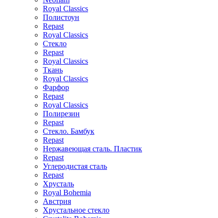
Royal Classics
Полистоун
Repast
Royal Classics
Стекло
Repast
Royal Classics
Ткань
Royal Classics
Фарфор
Repast
Royal Classics
Полирезин
Repast
Стекло. Бамбук
Repast
Нержавеющая сталь. Пластик
Repast
Углеродистая сталь
Repast
Хрусталь
Royal Bohemia
Австрия
Хрустальное стекло