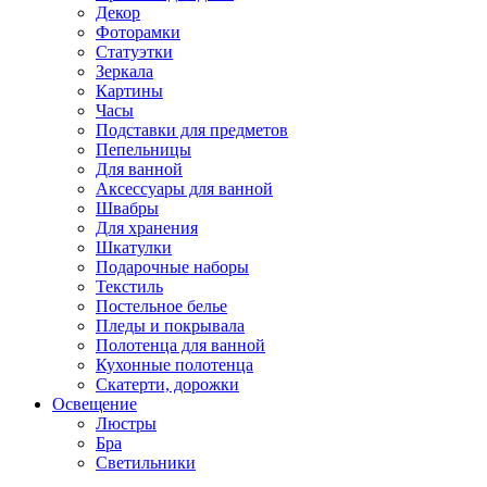
Декор
Фоторамки
Статуэтки
Зеркала
Картины
Часы
Подставки для предметов
Пепельницы
Для ванной
Аксессуары для ванной
Швабры
Для хранения
Шкатулки
Подарочные наборы
Текстиль
Постельное белье
Пледы и покрывала
Полотенца для ванной
Кухонные полотенца
Скатерти, дорожки
Освещение
Люстры
Бра
Светильники