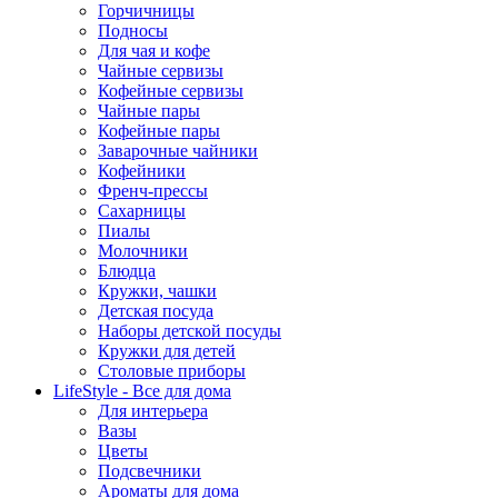
Горчичницы
Подносы
Для чая и кофе
Чайные сервизы
Кофейные сервизы
Чайные пары
Кофейные пары
Заварочные чайники
Кофейники
Френч-прессы
Сахарницы
Пиалы
Молочники
Блюдца
Кружки, чашки
Детская посуда
Наборы детской посуды
Кружки для детей
Столовые приборы
LifeStyle - Все для дома
Для интерьера
Вазы
Цветы
Подсвечники
Ароматы для дома