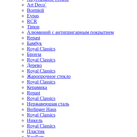
Art Deco`
Bormioli
Evpas
RCR
Timon
Алюминий с антипригарным покрытием
Repast
Бамбук
Royal Classics
Бронза
Royal Classics
Дерево
Royal Classics
Жаропрочное стекло
Royal Classics
Керамика
Repast
Royal Classics
Нержавеющая сталь
Berlinger Haus
Royal Classics
Никель
Royal Classics
Пластик
Neoflam