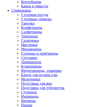
Контейнеры
Банки и емкости
Сервировка
Столовая посуда
Столовые сервизы
Тарелки
Конфетницы
Салфетницы
Тортницы
Салатники
Масленки
Менажницы
Солонки и перечницы
Соусники
Лимонницы
Бульонницы
Фруктовницы, этажерки
Блюда для подачи еды
Молочники
Подставки для яиц
Подставки для зубочисток
Супницы
Икорницы
Корзины
Пиалы