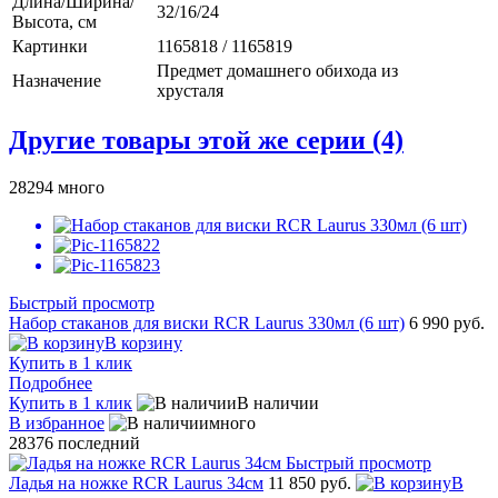
Длина/Ширина/
32/16/24
Высота, см
Картинки
1165818 / 1165819
Предмет домашнего обихода из
Назначение
хрусталя
Другие товары этой же серии (4)
28294
много
Быстрый просмотр
Набор стаканов для виски RCR Laurus 330мл (6 шт)
6 990 руб.
В корзину
Купить в 1 клик
Подробнее
Купить в 1 клик
В наличии
В избранное
много
28376
последний
Быстрый просмотр
Ладья на ножке RCR Laurus 34см
11 850 руб.
В