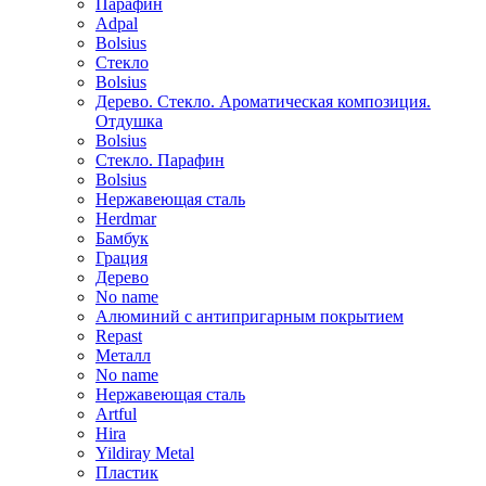
Парафин
Adpal
Bolsius
Стекло
Bolsius
Дерево. Стекло. Ароматическая композиция.
Отдушка
Bolsius
Стекло. Парафин
Bolsius
Нержавеющая сталь
Herdmar
Бамбук
Грация
Дерево
No name
Алюминий с антипригарным покрытием
Repast
Металл
No name
Нержавеющая сталь
Artful
Hira
Yildiray Metal
Пластик