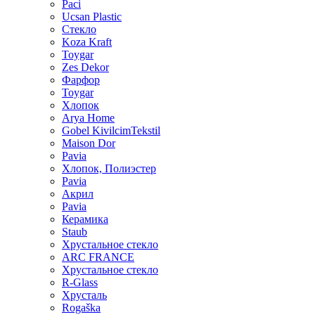
Paci
Ucsan Plastic
Стекло
Koza Kraft
Toygar
Zes Dekor
Фарфор
Toygar
Хлопок
Arya Home
Gobel KivilcimTekstil
Maison Dor
Pavia
Хлопок, Полиэстер
Pavia
Акрил
Pavia
Керамика
Staub
Хрустальное стекло
ARC FRANCE
Хрустальное стекло
R-Glass
Хрусталь
Rogaška