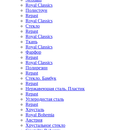
Royal Classics
Полистоун
Repast
Royal Classics
Стекло
Repast
Royal Classics
Ткань
Royal Classics
Фарфор
Repast
Royal Classics
Полирезин
Repast
Стекло. Бамбук
Repast
Нержавеющая сталь. Пластик
Repast
Углеродистая сталь
Repast
Хрусталь
Royal Bohemia
Австрия
Хрустальное стекло