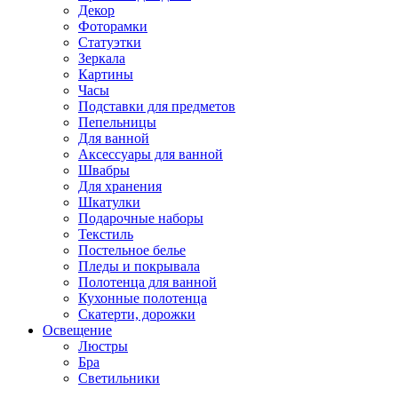
Декор
Фоторамки
Статуэтки
Зеркала
Картины
Часы
Подставки для предметов
Пепельницы
Для ванной
Аксессуары для ванной
Швабры
Для хранения
Шкатулки
Подарочные наборы
Текстиль
Постельное белье
Пледы и покрывала
Полотенца для ванной
Кухонные полотенца
Скатерти, дорожки
Освещение
Люстры
Бра
Светильники