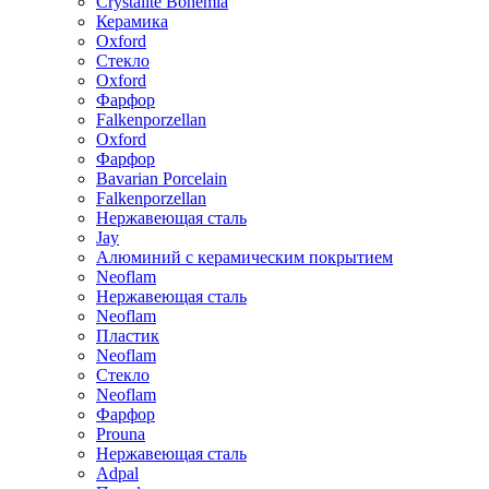
Crystalite Bohemia
Керамика
Oxford
Стекло
Oxford
Фарфор
Falkenporzellan
Oxford
Фарфор
Bavarian Porcelain
Falkenporzellan
Нержавеющая сталь
Jay
Алюминий с керамическим покрытием
Neoflam
Нержавеющая сталь
Neoflam
Пластик
Neoflam
Стекло
Neoflam
Фарфор
Prouna
Нержавеющая сталь
Adpal