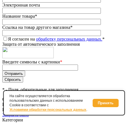
Электронная почта
Название товара
*
Ссылка на товар другого магазина
*
Я согласен на
обработку персональных данных.
*
Защита от автоматического заполнения
Введите символы с картинки
*
*
- Поля, обязательные для заполнения
На сайте осуществляется обработка
Сообщение отправлено
пользовательских данных с использованием
Принять
Ваше сообщение успешно отправлено. В ближайшее время с
Cookie в соответствии с
Вами свяжется наш специалист
Условиями обработки персональных данных
.
Закрыть окно
Категории