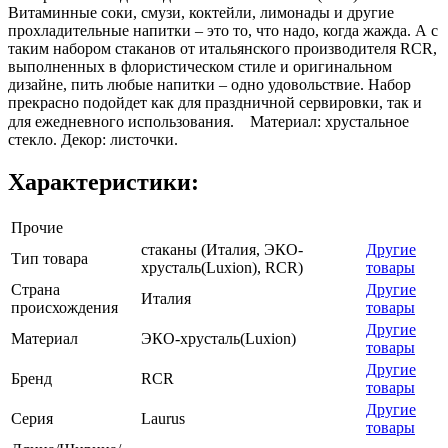
Витаминные соки, смузи, коктейли, лимонады и другие
прохладительные напитки – это то, что надо, когда жажда. А с
таким набором стаканов от итальянского производителя RCR,
выполненных в флористическом стиле и оригинальном
дизайне, пить любые напитки – одно удовольствие. Набор
прекрасно подойдет как для праздничной сервировки, так и
для ежедневного использования.⠀ Материал: хрустальное
стекло. Декор: листочки.
Характеристики:
Прочие
стаканы (Италия, ЭКО-
Другие
Тип товара
хрусталь(Luxion), RCR)
товары
Страна
Другие
Италия
происхождения
товары
Другие
Материал
ЭКО-хрусталь(Luxion)
товары
Другие
Бренд
RCR
товары
Другие
Серия
Laurus
товары