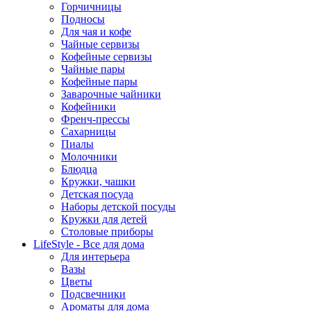
Горчичницы
Подносы
Для чая и кофе
Чайные сервизы
Кофейные сервизы
Чайные пары
Кофейные пары
Заварочные чайники
Кофейники
Френч-прессы
Сахарницы
Пиалы
Молочники
Блюдца
Кружки, чашки
Детская посуда
Наборы детской посуды
Кружки для детей
Столовые приборы
LifeStyle - Все для дома
Для интерьера
Вазы
Цветы
Подсвечники
Ароматы для дома