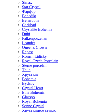
Simax
Star Crystal
Фарфор
Benedikt
Bernadotte
Carlsbad
Crystalite Bohemia
Dubi
Falkenporzellan
Leander
Queen's Crown
Repast
Roman Lidicky
Royal Czech Porcelain
Sterne porcelan
Thun
Хрусталь
Bohemia
Bydzov
Crystal Heart
Elite Bohemia
Glasspo
Royal Bohemia
Sonne Crystal
Хрустальное стекло