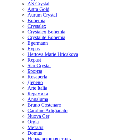
AS Crystal
Astra Gold
Aurum Crystal
Bohemia
Crystalex
Crystalex Bohemia
Crystalite Bohemia
Egermann
Evpas
Hertova Marie Hricakova
Repast
Star Crystal
Бронза
Rosaperla
Дерево
Arte Italia
Керамика
Annaluma
Bruno Costenaro
Caroline Artigianato
Nuova Cer
Orgia
Металл
Domus
Нержавеющая сталь