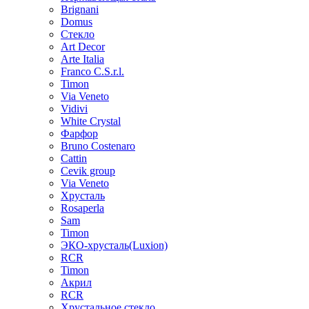
Brignani
Domus
Стекло
Art Decor
Arte Italia
Franco C.S.r.l.
Timon
Via Veneto
Vidivi
White Crystal
Фарфор
Bruno Costenaro
Cattin
Cevik group
Via Veneto
Хрусталь
Rosaperla
Sam
Timon
ЭКО-хрусталь(Luxion)
RCR
Timon
Акрил
RCR
Хрустальное стекло