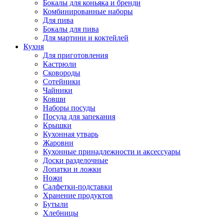
Бокалы для коньяка и бренди
Комбинированные наборы
Для пива
Бокалы для пива
Для мартини и коктейлей
Кухня
Для приготовления
Кастрюли
Сковороды
Сотейники
Чайники
Ковши
Наборы посуды
Посуда для запекания
Крышки
Кухонная утварь
Жаровни
Кухонные принадлежности и аксессуары
Доски разделочные
Лопатки и ложки
Ножи
Салфетки-подставки
Хранение продуктов
Бутыли
Хлебницы