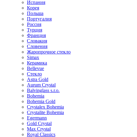
Испания
Корея
Польша
Португалия
Россия
Турция
Франция
Словакия
Словения
Жаропрочное стекло
Simax
Керамика
Bellevue
Стекло
Astra Gold
Aurum Crystal
Balvinglass s.r.o.
Bohemia
Bohemia Gold
Crystalex Bohemia
Crystalite Bohemia
Egermann
Gold Crystal
Max Crystal
Royal Classics