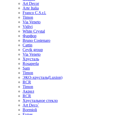
Art Decor
Arte Italia
Franco C.S.r.l.
Timon
Via Veneto
Vidivi
White Crystal
Фарфор
Bruno Costenaro
Cattin
Cevik group
Via Veneto
Хрусталь
Rosaperla
Sam
Timon
ЭКО-хрусталь(Luxion)
RCR
Timon
Акрил
RCR
Хрустальное стекло
Art Deco`
Bormioli
Evpas