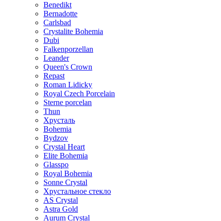
Benedikt
Bernadotte
Carlsbad
Crystalite Bohemia
Dubi
Falkenporzellan
Leander
Queen's Crown
Repast
Roman Lidicky
Royal Czech Porcelain
Sterne porcelan
Thun
Хрусталь
Bohemia
Bydzov
Crystal Heart
Elite Bohemia
Glasspo
Royal Bohemia
Sonne Crystal
Хрустальное стекло
AS Crystal
Astra Gold
Aurum Crystal