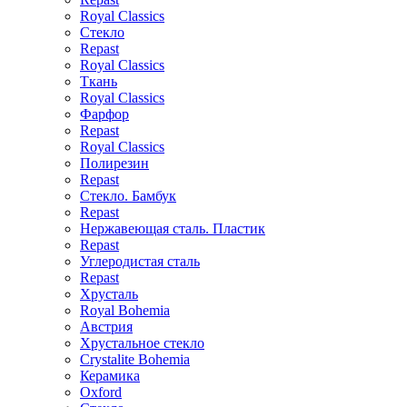
Royal Classics
Стекло
Repast
Royal Classics
Ткань
Royal Classics
Фарфор
Repast
Royal Classics
Полирезин
Repast
Стекло. Бамбук
Repast
Нержавеющая сталь. Пластик
Repast
Углеродистая сталь
Repast
Хрусталь
Royal Bohemia
Австрия
Хрустальное стекло
Crystalite Bohemia
Керамика
Oxford