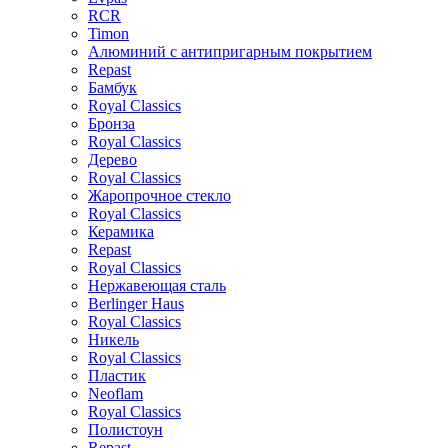
RCR
Timon
Алюминий с антипригарным покрытием
Repast
Бамбук
Royal Classics
Бронза
Royal Classics
Дерево
Royal Classics
Жаропрочное стекло
Royal Classics
Керамика
Repast
Royal Classics
Нержавеющая сталь
Berlinger Haus
Royal Classics
Никель
Royal Classics
Пластик
Neoflam
Royal Classics
Полистоун
Repast