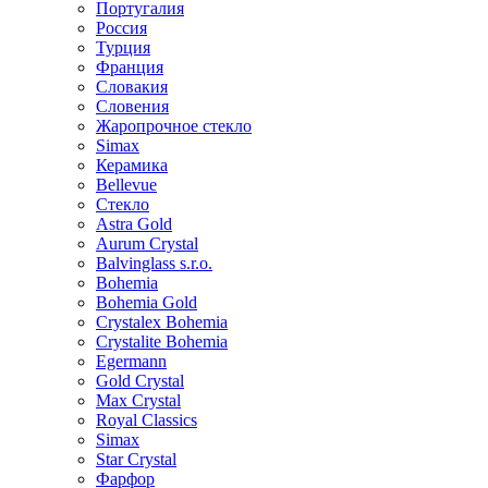
Португалия
Россия
Турция
Франция
Словакия
Словения
Жаропрочное стекло
Simax
Керамика
Bellevue
Стекло
Astra Gold
Aurum Crystal
Balvinglass s.r.o.
Bohemia
Bohemia Gold
Crystalex Bohemia
Crystalite Bohemia
Egermann
Gold Crystal
Max Crystal
Royal Classics
Simax
Star Crystal
Фарфор