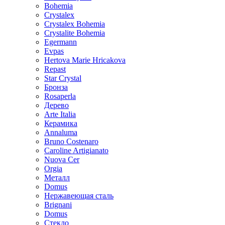
Bohemia
Crystalex
Crystalex Bohemia
Crystalite Bohemia
Egermann
Evpas
Hertova Marie Hricakova
Repast
Star Crystal
Бронза
Rosaperla
Дерево
Arte Italia
Керамика
Annaluma
Bruno Costenaro
Caroline Artigianato
Nuova Cer
Orgia
Металл
Domus
Нержавеющая сталь
Brignani
Domus
Стекло