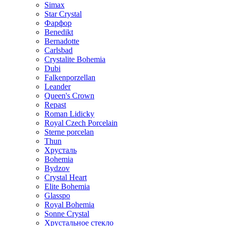
Simax
Star Crystal
Фарфор
Benedikt
Bernadotte
Carlsbad
Crystalite Bohemia
Dubi
Falkenporzellan
Leander
Queen's Crown
Repast
Roman Lidicky
Royal Czech Porcelain
Sterne porcelan
Thun
Хрусталь
Bohemia
Bydzov
Crystal Heart
Elite Bohemia
Glasspo
Royal Bohemia
Sonne Crystal
Хрустальное стекло