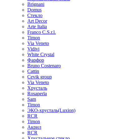
Brignani
Domus
Стекло
Art Decor
Arte Italia
Franco C.S.r.l.
Timon
Via Veneto
Vidivi
White Crystal
Фарфор
Bruno Costenaro
Cattin
Cevik group
Via Veneto
Хрусталь
Rosaperla
Sam
Timon
ЭКО-хрусталь(Luxion)
RCR
Timon
Акрил
RCR
Хрустальное стекло