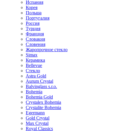
Испания
Корея
Польша
Португалия
Россия
Турция
Франция
Словакия
Словения
Жаропрочное стекло
Simax
Керамика
Bellevue
Стекло
Astra Gold
Aurum Crystal
Balvinglass s.r.o.
Bohemia
Bohemia Gold
Crystalex Bohemia
Crystalite Bohemia
Egermann
Gold Crystal
Max Crystal
Royal Classics