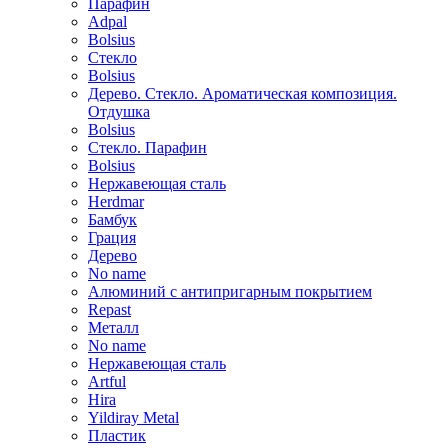
Парафин
Adpal
Bolsius
Стекло
Bolsius
Дерево. Стекло. Ароматическая композиция.
Отдушка
Bolsius
Стекло. Парафин
Bolsius
Нержавеющая сталь
Herdmar
Бамбук
Грация
Дерево
No name
Алюминий с антипригарным покрытием
Repast
Металл
No name
Нержавеющая сталь
Artful
Hira
Yildiray Metal
Пластик