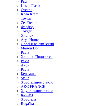
Paci
Ucsan Plastic
Стекло
Koza Kraft
Toygar
Zes Dekor
Фарфор
Toygar
Хлопок
Arya Home
Gobel KivilcimTekstil
Maison Dor
Pavia
Хлопок, Полиэстер
Pavia
Акрил
Pavia
Керамика
Staub
Хрустальное стекло
ARC FRANCE
Хрустальное стекло
R-Glass
Хрусталь
Rogaška