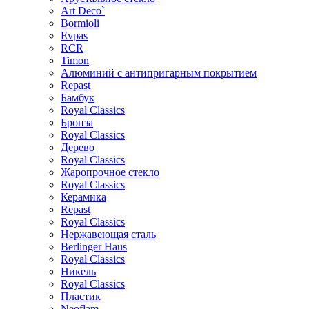
Art Deco`
Bormioli
Evpas
RCR
Timon
Алюминий с антипригарным покрытием
Repast
Бамбук
Royal Classics
Бронза
Royal Classics
Дерево
Royal Classics
Жаропрочное стекло
Royal Classics
Керамика
Repast
Royal Classics
Нержавеющая сталь
Berlinger Haus
Royal Classics
Никель
Royal Classics
Пластик
Neoflam