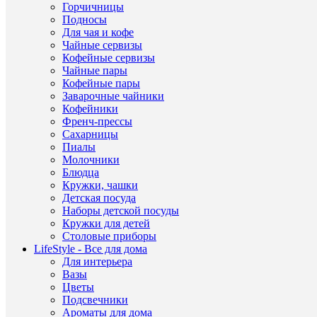
Набор
Горчичницы
стака
Подносы
для
Для чая и кофе
виски
Чайные сервизы
произ
Кофейные сервизы
може
стать
Чайные пары
отли
Кофейные пары
подар
Заварочные чайники
Совр
Кофейники
техно
Френч-прессы
произ
Сахарницы
позво
Пиалы
добит
Молочники
безуп
качес
Блюдца
издел
Кружки, чашки
а
Детская посуда
соблю
Наборы детской посуды
всех
Кружки для детей
требо
Столовые приборы
гаран
LifeStyle - Все для дома
эколо
Для интерьера
безоп
издел
Вазы
Цветы
Подсвечники
Ароматы для дома