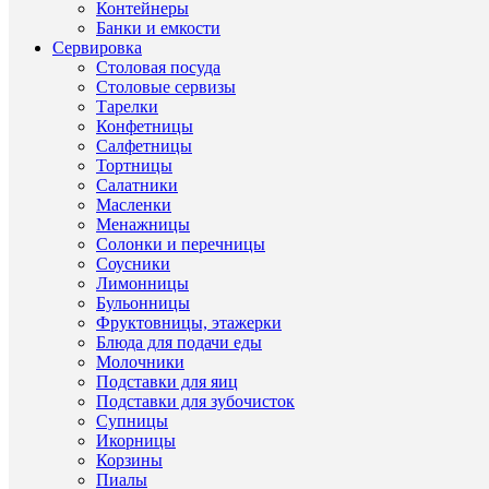
Контейнеры
Банки и емкости
Сервировка
Столовая посуда
Столовые сервизы
ОП
Тарелки
Конфетницы
ТО
Салфетницы
Тортницы
Салатники
Масленки
Набор
Менажницы
стака
Солонки и перечницы
для
Соусники
виски
RCR
Лимонницы
Tattoo
Бульонницы
330мл
Фруктовницы, этажерки
(6
Блюда для подачи еды
шт)
Молочники
Когда
Подставки для яиц
произ
Подставки для зубочисток
посуд
Супницы
–
это
Икорницы
целое
Корзины
искус
Пиалы