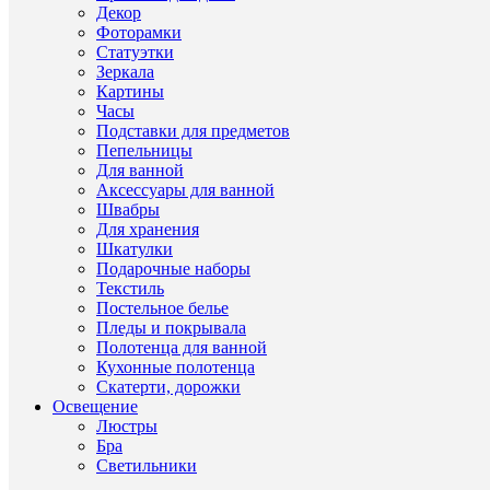
Декор
Фоторамки
ХА
Статуэтки
Зеркала
Картины
Часы
Про
Подставки для предметов
Пепельницы
стак
Для ванной
(Итал
Аксессуары для ванной
Ти
Други
ЭКО
Швабры
това
товар
хруст
Для хранения
RCR
Шкатулки
Подарочные наборы
Ст
Други
Итал
Текстиль
прои
товар
Постельное белье
ЭКО
Пледы и покрывала
Други
Ма
хруст
Полотенца для ванной
товар
Кухонные полотенца
Други
Скатерти, дорожки
RCR
Бр
товар
Освещение
Люстры
Други
Tatto
Се
Бра
товар
Светильники
Дли