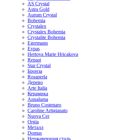
AS Crystal
Astra Gold
Aurum Crystal
Bohemia
Crystalex
Crystalex Bohemia
Crystalite Bohemia
Egermann
Evpas
Hertova Marie Hricakova
Repast
Star Crystal
Бронза
Rosaperla
Дерево
Arte Italia
Керамика
Annaluma
Bruno Costenaro
Caroline Artigianato
Nuova Cer
Orgia
Металл
Domus
Нержавеющая сталь