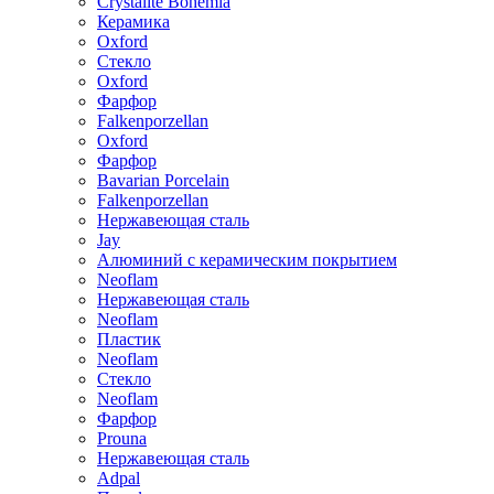
Crystalite Bohemia
Керамика
Oxford
Стекло
Oxford
Фарфор
Falkenporzellan
Oxford
Фарфор
Bavarian Porcelain
Falkenporzellan
Нержавеющая сталь
Jay
Алюминий с керамическим покрытием
Neoflam
Нержавеющая сталь
Neoflam
Пластик
Neoflam
Стекло
Neoflam
Фарфор
Prouna
Нержавеющая сталь
Adpal