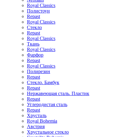
Royal Classics
Полистоун
Repast
Royal Classics
Стекло
Repast
Royal Classics
Ткань
Royal Classics
Фарфор
Repast
Royal Classics
Полирезин
Repast
Стекло. Бамбук
Repast
Нержавеющая сталь. Пластик
Repast
Углеродистая сталь
Repast
Хрусталь
Royal Bohemia
Австрия
Хрустальное стекло