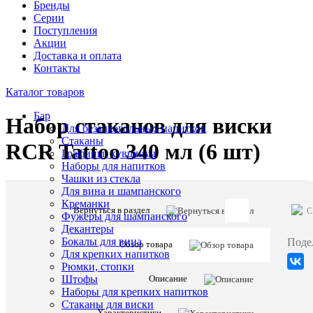
Бренды
Серии
Поступления
Акции
Доставка и оплата
Контакты
Каталог товаров
Бар
Набор стаканов для виски
Для безалкогольных напитков
Стаканы
RCR Tattoo 340 мл (6 шт)
Графины, кувшины
Наборы для напитков
Чашки из стекла
Для вина и шампанского
Креманки
Вернуться в раздел
C
Фужеры для шампанского
Артикул:
Декантеры
28349
Бокалы для вина
Поде
Обзор товара
Для крепких напитков
Рюмки, стопки
Описани
Описание
Штофы
товара:
Наборы для крепких напитков
Набор
Стаканы для виски
стаканов
Характеристики