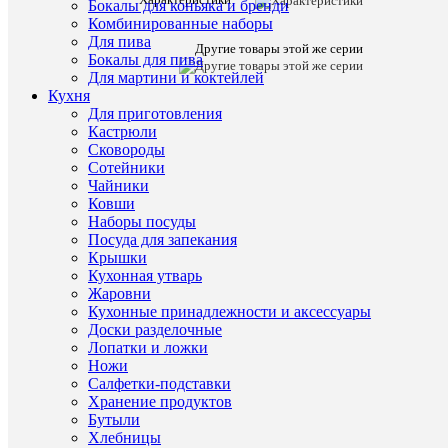
Бокалы для коньяка и бренди
для
Комбинированные наборы
виски
Для пива
RCR
Другие товары этой же серии
Бокалы для пива
Tattoo
340
Для мартини и коктейлей
мл
Кухня
(6
Для приготовления
шт)
Кастрюли
Сковороды
Характе
Все
Сотейники
характ
Чайники
Тип
стаканы
Ковши
товара
(Италия,
Наборы посуды
ЭКО-
Посуда для запекания
хрусталь
Крышки
RCR)
Кухонная утварь
Страна
Италия
Жаровни
происхож
Кухонные принадлежности и аксессуары
Материал
ЭКО-
Доски разделочные
хрустал
Лопатки и ложки
Бренд
RCR
Ножи
Серия
Tattoo
Салфетки-подставки
Длина/
26/21/1
Хранение продуктов
Ширина/
Бутыли
Высота,
Хлебницы
см