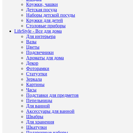
Высо
Кружки, чашки
см
Детская посуда
Наборы детской посуды
Пред
Кружки для детей
дома
Столовые приборы
обих
Наз
LifeStyle - Все для дома
из
Для интерьера
фарф
Вазы
Цветы
Подсвечники
Ароматы для дома
Декор
ДР
Фоторамки
ТО
Статуэтки
ЭТ
Зеркала
ЖЕ
Картины
Часы
СЕ
Подставки для предметов
(9)
Пепельницы
Для ванной
Аксессуары для ванной
Швабры
17948
Для хранения
много
Шкатулки
Подарочные наборы