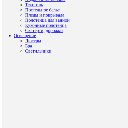
Текстиль
Постельное белье
Пледы и покрывала
Полотенца для ванной
Кухонные полотенца
Скатерти, дорожки
Освещение
Быстры
Люстры
просмот
Бра
Набор
Светильники
салатни
Thun
Мария
Луиза
синяя
лилия
19
см(6
шт)
21
610
руб.
В