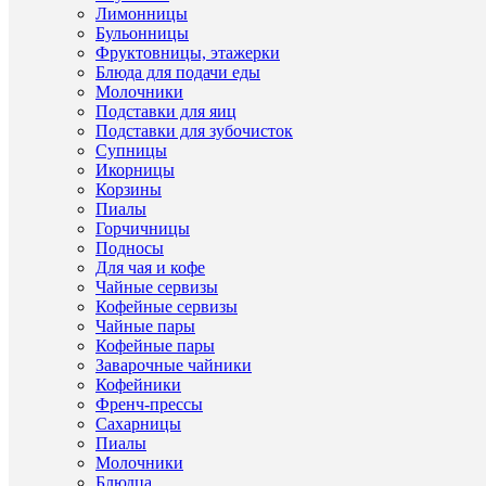
Лимонницы
Бульонницы
Фруктовницы, этажерки
Про
Блюда для подачи еды
Молочники
Сала
Подставки для яиц
(Чехи
Ти
Подставки для зубочисток
Други
Фарф
това
Супницы
товар
Thun
Икорницы
Корзины
Ст
Други
Пиалы
Чехи
прои
товар
Горчичницы
Подносы
Други
Фарф
Ма
Для чая и кофе
товар
Чайные сервизы
Кофейные сервизы
Други
Thun
Бр
Чайные пары
товар
Кофейные пары
Мари
Заварочные чайники
Луиз
Други
Кофейники
Се
Синя
товар
Френч-прессы
лили
Сахарницы
Пиалы
Дли
Молочники
Шири
Блюдца
13/13