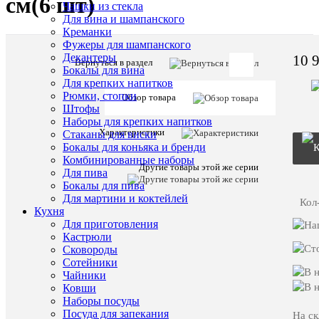
см(6 шт)
Чашки из стекла
Для вина и шампанского
Креманки
Фужеры для шампанского
Декантеры
10 
Вернуться в раздел
Бокалы для вина
Артикул:
Для крепких напитков
15795
Рюмки, стопки
Обзор товара
Штофы
Наборы для крепких напитков
Описани
Характеристики
Стаканы для виски
товара:
Бокалы для коньяка и бренди
Набор
Комбинированные наборы
салатнико
Другие товары этой же серии
Для пива
Thun
Бокалы для пива
Мария
Для мартини и коктейлей
Луиза
Кол
Кухня
синяя
Для приготовления
лилия
13
Кастрюли
см(6
Сковороды
шт)
Сотейники
Чайники
Заказать
Ковши
видео-
Наборы посуды
демонст
Посуда для запекания
На ск
товара