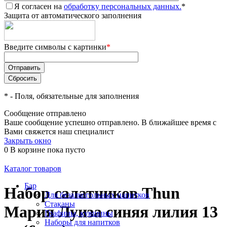
Я согласен на
обработку персональных данных.
*
Защита от автоматического заполнения
Введите символы с картинки
*
*
- Поля, обязательные для заполнения
Сообщение отправлено
Ваше сообщение успешно отправлено. В ближайшее время с
Вами свяжется наш специалист
Закрыть окно
0
В корзине
пока пусто
Каталог товаров
Бар
Набор салатников Thun
Для безалкогольных напитков
Стаканы
Мария Луиза синяя лилия 13
Графины, кувшины
Наборы для напитков