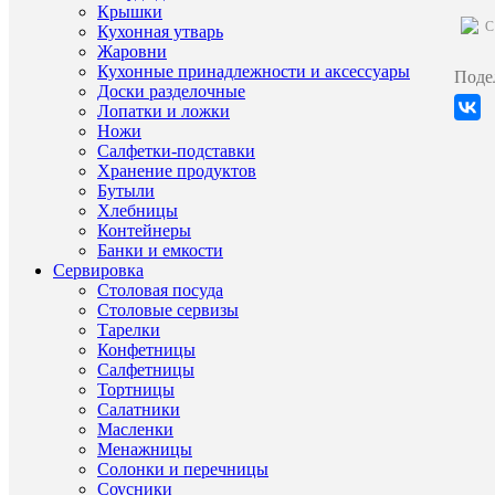
Крышки
C
Кухонная утварь
Характе
Все
Жаровни
характ
Кухонные принадлежности и аксессуары
Поде
Тип
Салатни
Доски разделочные
товара
(Чехия,
Лопатки и ложки
Фарфор,
Ножи
Thun)
Салфетки-подставки
Страна
Чехия
Хранение продуктов
происхож
Бутыли
Материал
Фарфор
Хлебницы
Бренд
Thun
Контейнеры
Серия
Мария
Банки и емкости
Луиза
Сервировка
Синяя
Столовая посуда
лилия
Столовые сервизы
Длина/
13/13/3.
Тарелки
Ширина/
Конфетницы
Высота,
Салфетницы
см
Тортницы
Салатники
Масленки
Менажницы
Солонки и перечницы
ХА
Соусники