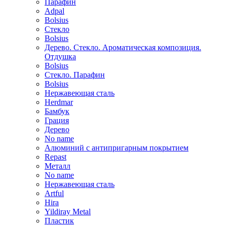
Парафин
Adpal
Bolsius
Стекло
Bolsius
Дерево. Стекло. Ароматическая композиция.
Отдушка
Bolsius
Стекло. Парафин
Bolsius
Нержавеющая сталь
Herdmar
Бамбук
Грация
Дерево
No name
Алюминий с антипригарным покрытием
Repast
Металл
No name
Нержавеющая сталь
Artful
Hira
Yildiray Metal
Пластик