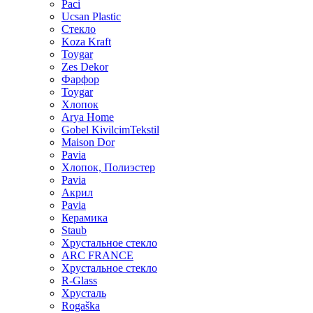
Paci
Ucsan Plastic
Стекло
Koza Kraft
Toygar
Zes Dekor
Фарфор
Toygar
Хлопок
Arya Home
Gobel KivilcimTekstil
Maison Dor
Pavia
Хлопок, Полиэстер
Pavia
Акрил
Pavia
Керамика
Staub
Хрустальное стекло
ARC FRANCE
Хрустальное стекло
R-Glass
Хрусталь
Rogaška