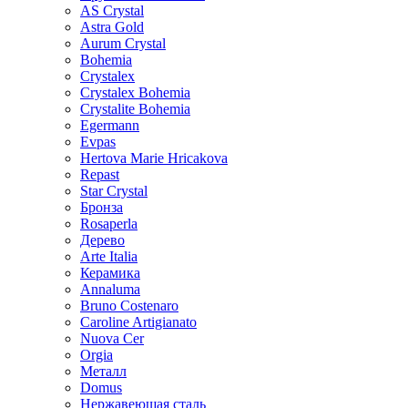
AS Crystal
Astra Gold
Aurum Crystal
Bohemia
Crystalex
Crystalex Bohemia
Crystalite Bohemia
Egermann
Evpas
Hertova Marie Hricakova
Repast
Star Crystal
Бронза
Rosaperla
Дерево
Arte Italia
Керамика
Annaluma
Bruno Costenaro
Caroline Artigianato
Nuova Cer
Orgia
Металл
Domus
Нержавеющая сталь