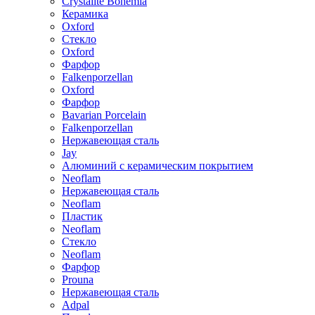
Crystalite Bohemia
Керамика
Oxford
Стекло
Oxford
Фарфор
Falkenporzellan
Oxford
Фарфор
Bavarian Porcelain
Falkenporzellan
Нержавеющая сталь
Jay
Алюминий с керамическим покрытием
Neoflam
Нержавеющая сталь
Neoflam
Пластик
Neoflam
Стекло
Neoflam
Фарфор
Prouna
Нержавеющая сталь
Adpal