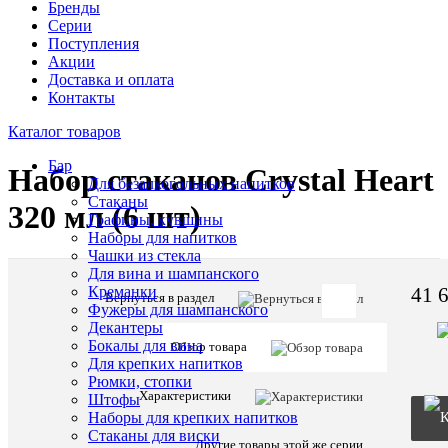
Бренды
Серии
Поступления
Акции
Доставка и оплата
Контакты
Каталог товаров
Бар
Набор стаканов Crystal Heart
Для безалкогольных напитков
Стаканы
320 мл (6 шт)
Графины, кувшины
Наборы для напитков
Чашки из стекла
Для вина и шампанского
41 
Креманки
Вернуться в раздел
Фужеры для шампанского
Артикул:
Декантеры
55537
Бокалы для вина
Обзор товара
Для крепких напитков
Рюмки, стопки
Описани
Характеристики
Штофы
товара:
Наборы для крепких напитков
Набор
Стаканы для виски
стаканов C
Другие товары этой же серии