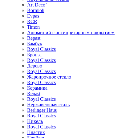
Art Deco`
Bormioli
Evpas
RCR
Timon
Алюминий с антипригарным покрытием
Repast
Бамбук
Royal Classics
Бронза
Royal Classics
Дерево
Royal Classics
Жаропрочное стекло
Royal Classics
Керамика
Repast
Royal Classics
Нержавеющая сталь
Berlinger Haus
Royal Classics
Никель
Royal Classics
Пластик
Neoflam