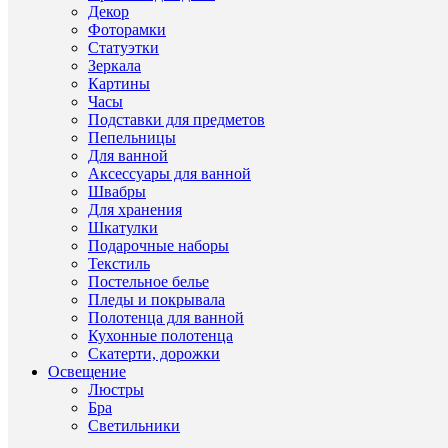
Декор
Фоторамки
Статуэтки
Зеркала
Картины
Часы
Подставки для предметов
Пепельницы
Быстры
Для ванной
просмот
Аксессуары для ванной
Фруктов
Швабры
Crystal
Для хранения
Heart
Шкатулки
35
Подарочные наборы
см
Текстиль
97
Постельное белье
400
Пледы и покрывала
руб.
Полотенца для ванной
Кухонные полотенца
Скатерти, дорожки
В
Освещение
корзину
Люстры
Купить
Бра
в
Светильники
1