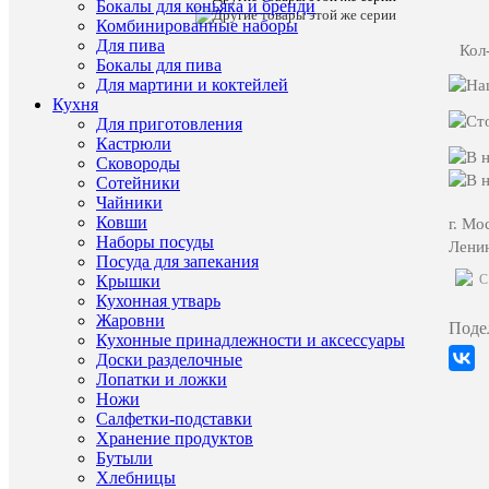
Бокалы для коньяка и бренди
Heart
Комбинированные наборы
320
Для пива
мл
Кол
Бокалы для пива
(6
шт)
Для мартини и коктейлей
Кухня
Заказать
Для приготовления
видео-
Кастрюли
демонст
Сковороды
товара
Сотейники
Чайники
Характе
Все
Ковши
г. Мо
характ
Наборы посуды
Ленин
Тип
стаканы
Посуда для запекания
товара
(Чехия,
C
Крышки
Хрустал
Кухонная утварь
Crystal
Жаровни
Поде
Heart)
Кухонные принадлежности и аксессуары
Страна
Чехия
Доски разделочные
происхож
Лопатки и ложки
Материал
Хрустал
Ножи
Бренд
Crystal
Салфетки-подставки
Heart
Хранение продуктов
Серия
Crystal
Бутыли
Heart
Хлебницы