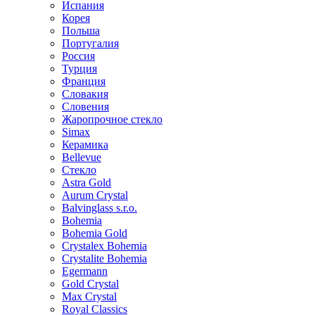
Испания
Корея
Польша
Португалия
Россия
Турция
Франция
Словакия
Словения
Жаропрочное стекло
Simax
Керамика
Bellevue
Стекло
Astra Gold
Aurum Crystal
Balvinglass s.r.o.
Bohemia
Bohemia Gold
Crystalex Bohemia
Crystalite Bohemia
Egermann
Gold Crystal
Max Crystal
Royal Classics