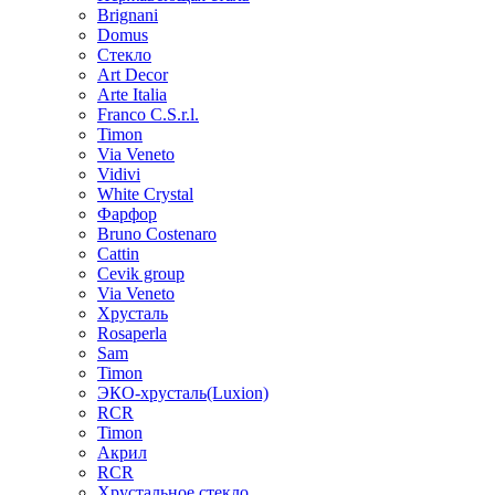
Brignani
Domus
Стекло
Art Decor
Arte Italia
Franco C.S.r.l.
Timon
Via Veneto
Vidivi
White Crystal
Фарфор
Bruno Costenaro
Cattin
Cevik group
Via Veneto
Хрусталь
Rosaperla
Sam
Timon
ЭКО-хрусталь(Luxion)
RCR
Timon
Акрил
RCR
Хрустальное стекло