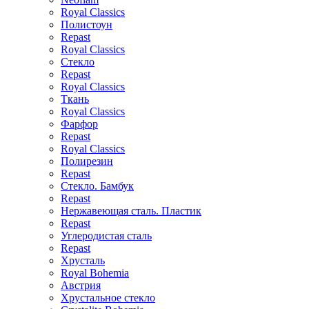
Royal Classics
Полистоун
Repast
Royal Classics
Стекло
Repast
Royal Classics
Ткань
Royal Classics
Фарфор
Repast
Royal Classics
Полирезин
Repast
Стекло. Бамбук
Repast
Нержавеющая сталь. Пластик
Repast
Углеродистая сталь
Repast
Хрусталь
Royal Bohemia
Австрия
Хрустальное стекло