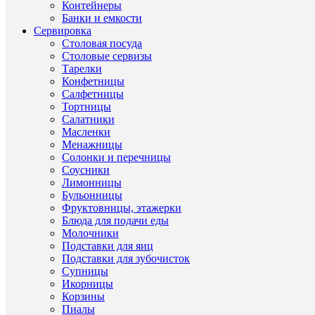
Контейнеры
Банки и емкости
Сервировка
Столовая посуда
ХА
Столовые сервизы
Тарелки
Конфетницы
Салфетницы
Тортницы
Про
Салатники
Масленки
стак
Менажницы
(Чехи
Ти
Солонки и перечницы
Други
Хрус
това
Соусники
товар
Cryst
Лимонницы
Heart
Бульонницы
Фруктовницы, этажерки
Ст
Други
Чехи
Блюда для подачи еды
прои
товар
Молочники
Други
Подставки для яиц
Хрус
Ма
товар
Подставки для зубочисток
Супницы
Cryst
Други
Икорницы
Бр
Heart
товар
Корзины
Пиалы
Cryst
Други