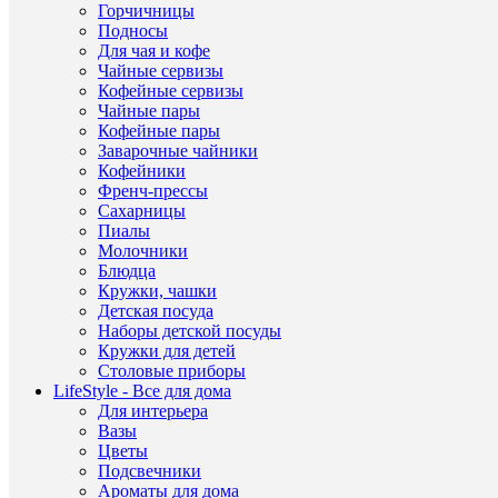
Се
Горчичницы
Heart
товар
Подносы
Для чая и кофе
1197
Ка
Чайные сервизы
Пред
Кофейные сервизы
дома
Чайные пары
обих
Наз
Кофейные пары
из
Заварочные чайники
хрус
Кофейники
Френч-прессы
Сахарницы
Пиалы
Молочники
ДР
Блюдца
ТО
Кружки, чашки
Детская посуда
ЭТ
Наборы детской посуды
ЖЕ
Кружки для детей
СЕ
Столовые приборы
(71
LifeStyle - Все для дома
Для интерьера
Вазы
Цветы
Подсвечники
33028
Ароматы для дома
много