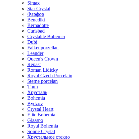
Simax
Star Crystal
Фарфор
Benedikt
Bernadotte
Carlsbad
Crystalite Bohemia
Dubi
Falkenporzellan
Leander
Queen's Crown
Repast
Roman Lidicky
Royal Czech Porcelain
Sterne porcelan
Thun
Хрусталь
Bohemia
Bydzov
Crystal Heart
Elite Bohemia
Glasspo
Royal Bohemia
Sonne Crystal
Хрустальное стекло