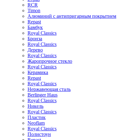
RCR
Timon
Алюминий с антипригарным покрытием
Repast
Бамбук
Royal Classics
Бронза
Royal Classics
Дерево
Royal Classics
Жаропрочное стекло
Royal Classics
Керамика
Repast
Royal Classics
Нержавеющая сталь
Berlinger Haus
Royal Classics
Никель
Royal Classics
Пластик
Neoflam
Royal Classics
Полистоун
Repast