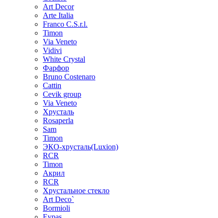
Art Decor
Arte Italia
Franco C.S.r.l.
Timon
Via Veneto
Vidivi
White Crystal
Фарфор
Bruno Costenaro
Cattin
Cevik group
Via Veneto
Хрусталь
Rosaperla
Sam
Timon
ЭКО-хрусталь(Luxion)
RCR
Timon
Акрил
RCR
Хрустальное стекло
Art Deco`
Bormioli
Evpas