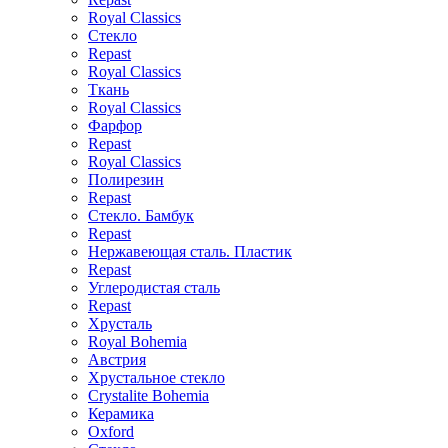
Royal Classics
Стекло
Repast
Royal Classics
Ткань
Royal Classics
Фарфор
Repast
Royal Classics
Полирезин
Repast
Стекло. Бамбук
Repast
Нержавеющая сталь. Пластик
Repast
Углеродистая сталь
Repast
Хрусталь
Royal Bohemia
Австрия
Хрустальное стекло
Crystalite Bohemia
Керамика
Oxford