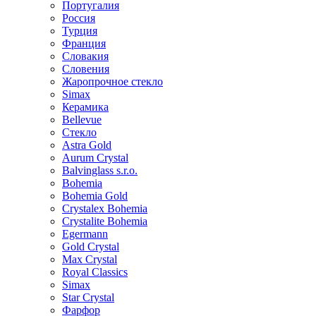
Португалия
Россия
Турция
Франция
Словакия
Словения
Жаропрочное стекло
Simax
Керамика
Bellevue
Стекло
Astra Gold
Aurum Crystal
Balvinglass s.r.o.
Bohemia
Bohemia Gold
Crystalex Bohemia
Crystalite Bohemia
Egermann
Gold Crystal
Max Crystal
Royal Classics
Simax
Star Crystal
Фарфор