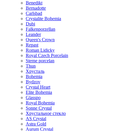
Benedikt
Bernadotte
Carlsbad
Crystalite Bohemia
Dubi
Falkenporzellan
Leander
Queen's Crown
Repast
Roman Lidicky
Royal Czech Porcelain
Sterne porcelan
Thun
Хрусталь
Bohemia
Bydzov
Crystal Heart
Elite Bohemia
Glasspo
Royal Bohemia
Sonne Crystal
Хрустальное стекло
AS Crystal
Astra Gold
Aurum Crystal