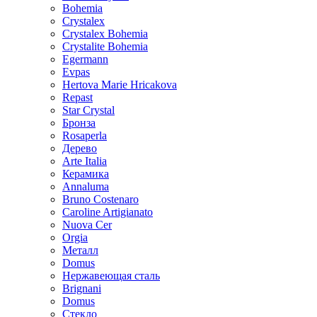
Bohemia
Crystalex
Crystalex Bohemia
Crystalite Bohemia
Egermann
Evpas
Hertova Marie Hricakova
Repast
Star Crystal
Бронза
Rosaperla
Дерево
Arte Italia
Керамика
Annaluma
Bruno Costenaro
Caroline Artigianato
Nuova Cer
Orgia
Металл
Domus
Нержавеющая сталь
Brignani
Domus
Стекло