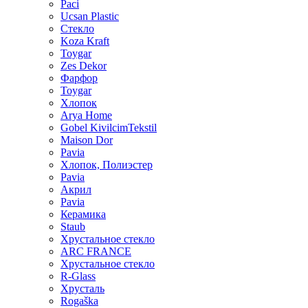
Paci
Ucsan Plastic
Стекло
Koza Kraft
Toygar
Zes Dekor
Фарфор
Toygar
Хлопок
Arya Home
Gobel KivilcimTekstil
Maison Dor
Pavia
Хлопок, Полиэстер
Pavia
Акрил
Pavia
Керамика
Staub
Хрустальное стекло
ARC FRANCE
Хрустальное стекло
R-Glass
Хрусталь
Rogaška