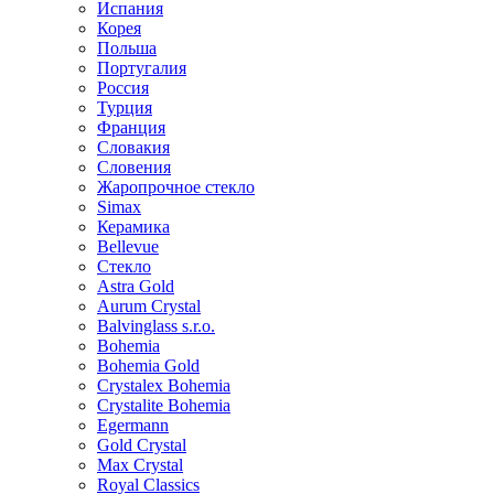
Испания
Корея
Польша
Португалия
Россия
Турция
Франция
Словакия
Словения
Жаропрочное стекло
Simax
Керамика
Bellevue
Стекло
Astra Gold
Aurum Crystal
Balvinglass s.r.o.
Bohemia
Bohemia Gold
Crystalex Bohemia
Crystalite Bohemia
Egermann
Gold Crystal
Max Crystal
Royal Classics