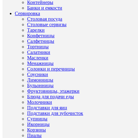
Контейнеры
Серия
Repast
Банки и емкости
Длина/
22.5/22.
Сервировка
Ширина/
Столовая посуда
Высота,
Столовые сервизы
см
Тарелки
Конфетницы
Салфетницы
Тортницы
Салатники
ХА
Масленки
Менажницы
Солонки и перечницы
Соусники
Лимонницы
Про
Бульонницы
Фруктовницы, этажерки
Таре
Блюда для подачи еды
(Чехи
Ти
Други
Молочники
Фарф
това
товар
Подставки для яиц
Repas
Подставки для зубочисток
Ст
Супницы
Други
Чехи
прои
Икорницы
товар
Корзины
Други
Пиалы
Фарф
Ма