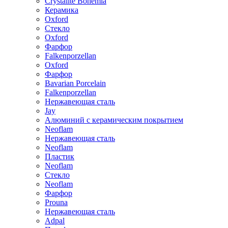
Crystalite Bohemia
Керамика
Oxford
Стекло
Oxford
Фарфор
Falkenporzellan
Oxford
Фарфор
Bavarian Porcelain
Falkenporzellan
Нержавеющая сталь
Jay
Алюминий с керамическим покрытием
Neoflam
Нержавеющая сталь
Neoflam
Пластик
Neoflam
Стекло
Neoflam
Фарфор
Prouna
Нержавеющая сталь
Adpal