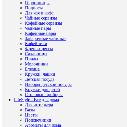
товар
Горчичницы
Подносы
Други
Repas
Бр
Для чая и кофе
товар
Чайные сервизы
Кофейные сервизы
Други
Repas
Се
Чайные пары
товар
Кофейные пары
Дли
Заварочные чайники
Шири
Кофейники
22.5/
Высо
Френч-прессы
см
Сахарницы
Пиалы
1185
Молочники
/
Ка
Блюдца
1185
Кружки, чашки
Детская посуда
Пред
Наборы детской посуды
дома
Кружки для детей
обих
Наз
Столовые приборы
из
LifeStyle - Все для дома
фарф
Для интерьера
Вазы
Цветы
Подсвечники
Ароматы для дома
ДР