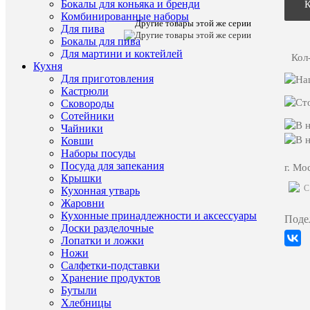
Бокалы для коньяка и бренди
Набор
Комбинированные наборы
глубоких
Другие товары этой же серии
Для пива
тарелок
Бокалы для пива
Repast
Для мартини и коктейлей
Серебряна
Кол
Кухня
сетка
Для приготовления
22.5
см
Кастрюли
(6
Сковороды
шт)
Сотейники
Чайники
Заказать
Ковши
видео-
Наборы посуды
демонст
Посуда для запекания
г. Мо
товара
Крышки
C
Кухонная утварь
Характе
Все
Жаровни
характ
Кухонные принадлежности и аксессуары
Поде
Тип
Тарелки
Доски разделочные
товара
(Чехия,
Лопатки и ложки
Фарфор,
Ножи
Repast)
Салфетки-подставки
Страна
Чехия
Хранение продуктов
происхож
Бутыли
Материал
Фарфор
Хлебницы
Бренд
Repast