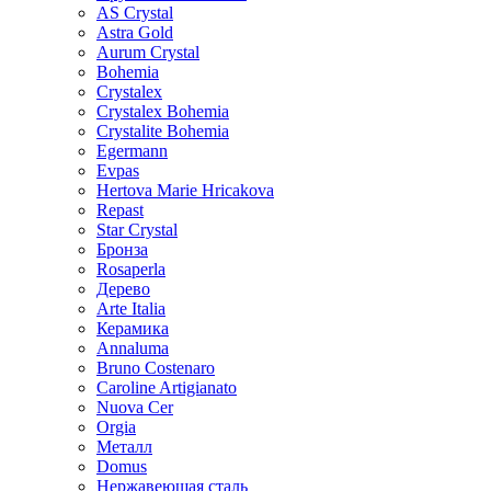
AS Crystal
Astra Gold
Aurum Crystal
Bohemia
Crystalex
Crystalex Bohemia
Crystalite Bohemia
Egermann
Evpas
Hertova Marie Hricakova
Repast
Star Crystal
Бронза
Rosaperla
Дерево
Arte Italia
Керамика
Annaluma
Bruno Costenaro
Caroline Artigianato
Nuova Cer
Orgia
Металл
Domus
Нержавеющая сталь