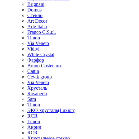
Brignani
Domus
Стекло
Art Decor
Arte Italia
Franco C.S.r.l.
Timon
Via Veneto
Vidivi
White Crystal
Фарфор
Bruno Costenaro
Cattin
Cevik group
Via Veneto
Хрусталь
Rosaperla
Sam
Timon
ЭКО-хрусталь(Luxion)
RCR
Timon
Акрил
RCR
Хрустальное стекло