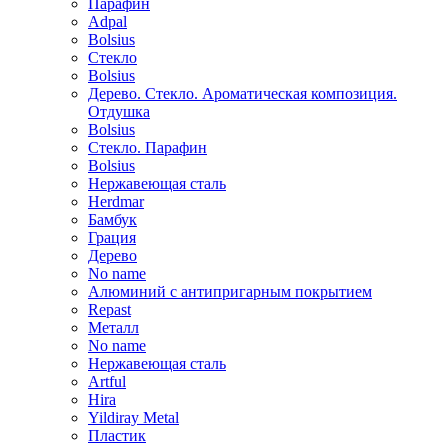
Парафин
Adpal
Bolsius
Стекло
Bolsius
Дерево. Стекло. Ароматическая композиция.
Отдушка
Bolsius
Стекло. Парафин
Bolsius
Нержавеющая сталь
Herdmar
Бамбук
Грация
Дерево
No name
Алюминий с антипригарным покрытием
Repast
Металл
No name
Нержавеющая сталь
Artful
Hira
Yildiray Metal
Пластик