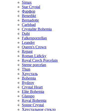
Simax
Star Crystal
Фарфор
Benedikt
Bernadotte
Carlsbad
Crystalite Bohemia
Dubi
Falkenporzellan
Leander
Queen's Crown
Repast
Roman Lidicky
Royal Czech Porcelain
Sterne porcelan
Thun
Хрусталь
Bohemia
Bydzov
Crystal Heart
Elite Bohemia
Glasspo
Royal Bohemia
Sonne Crystal
Хрустальное стекло