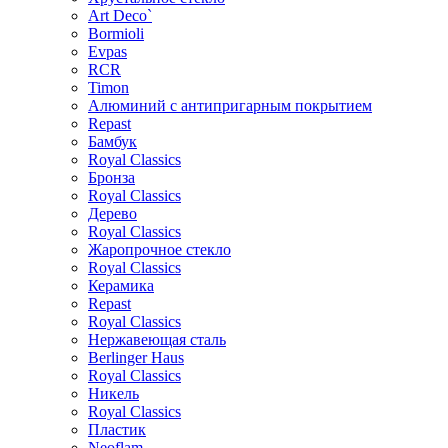
Art Deco`
Bormioli
Evpas
RCR
Timon
Алюминий с антипригарным покрытием
Repast
Бамбук
Royal Classics
Бронза
Royal Classics
Дерево
Royal Classics
Жаропрочное стекло
Royal Classics
Керамика
Repast
Royal Classics
Нержавеющая сталь
Berlinger Haus
Royal Classics
Никель
Royal Classics
Пластик
Neoflam