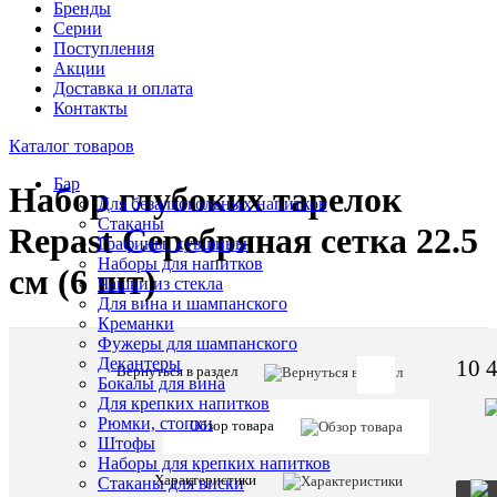
Бренды
Серии
Поступления
Акции
Доставка и оплата
Контакты
Каталог товаров
Бар
Набор глубоких тарелок
Для безалкогольных напитков
Стаканы
Repast Серебряная сетка 22.5
Графины, кувшины
Наборы для напитков
см (6 шт)
Чашки из стекла
Для вина и шампанского
Креманки
Фужеры для шампанского
Декантеры
10 
Вернуться в раздел
Бокалы для вина
Артикул:
Для крепких напитков
47581
Рюмки, стопки
Обзор товара
Штофы
Наборы для крепких напитков
Описани
Характеристики
Стаканы для виски
товара: