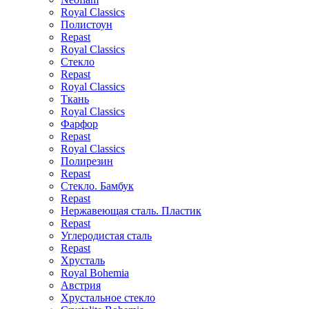
Royal Classics
Полистоун
Repast
Royal Classics
Стекло
Repast
Royal Classics
Ткань
Royal Classics
Фарфор
Repast
Royal Classics
Полирезин
Repast
Стекло. Бамбук
Repast
Нержавеющая сталь. Пластик
Repast
Углеродистая сталь
Repast
Хрусталь
Royal Bohemia
Австрия
Хрустальное стекло