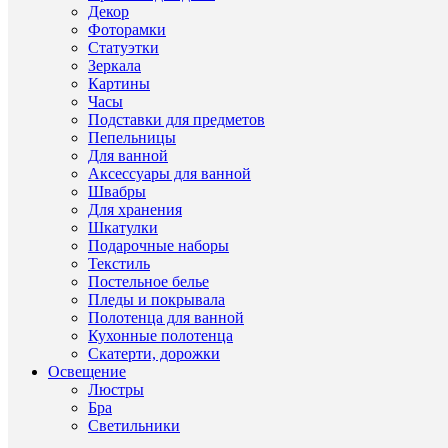
Декор
ТО
Фоторамки
ЭТ
Статуэтки
ЖЕ
Зеркала
Картины
СЕ
Часы
(15
Подставки для предметов
Пепельницы
Для ванной
Аксессуары для ванной
42624
Швабры
много
Для хранения
Шкатулки
Подарочные наборы
Текстиль
Постельное белье
Пледы и покрывала
Полотенца для ванной
Кухонные полотенца
Скатерти, дорожки
Освещение
Люстры
Бра
Светильники