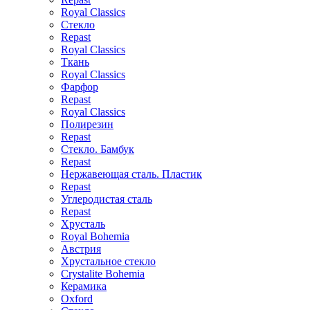
Royal Classics
Стекло
Repast
Royal Classics
Ткань
Royal Classics
Фарфор
Repast
Royal Classics
Полирезин
Repast
Стекло. Бамбук
Repast
Нержавеющая сталь. Пластик
Repast
Углеродистая сталь
Repast
Хрусталь
Royal Bohemia
Австрия
Хрустальное стекло
Crystalite Bohemia
Керамика
Oxford