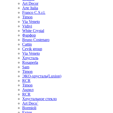
Art Decor
Arte Italia
Franco C.S.r.l.
Timon
Via Veneto
Vidivi
White Crystal
Фарфор
Bruno Costenaro
Cattin
Cevik group
Via Veneto
Хрусталь
Rosaperla
Sam
Timon
ЭКО-хрусталь(Luxion)
RCR
Timon
Акрил
RCR
Хрустальное стекло
Art Deco`
Bormioli
Evpas