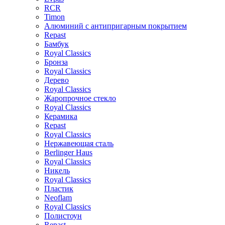
RCR
Timon
Алюминий с антипригарным покрытием
Repast
Бамбук
Royal Classics
Бронза
Royal Classics
Дерево
Royal Classics
Жаропрочное стекло
Royal Classics
Керамика
Repast
Royal Classics
Нержавеющая сталь
Berlinger Haus
Royal Classics
Никель
Royal Classics
Пластик
Neoflam
Royal Classics
Полистоун
Repast