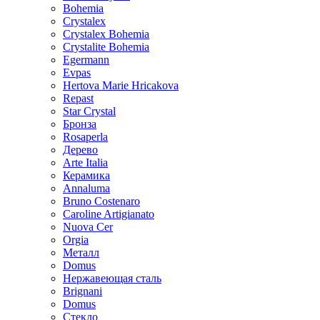
Bohemia
Crystalex
Crystalex Bohemia
Crystalite Bohemia
Egermann
Evpas
Hertova Marie Hricakova
Repast
Star Crystal
Бронза
Rosaperla
Дерево
Arte Italia
Керамика
Annaluma
Bruno Costenaro
Caroline Artigianato
Nuova Cer
Orgia
Металл
Domus
Нержавеющая сталь
Brignani
Domus
Стекло