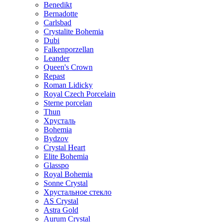
Benedikt
Bernadotte
Carlsbad
Crystalite Bohemia
Dubi
Falkenporzellan
Leander
Queen's Crown
Repast
Roman Lidicky
Royal Czech Porcelain
Sterne porcelan
Thun
Хрусталь
Bohemia
Bydzov
Crystal Heart
Elite Bohemia
Glasspo
Royal Bohemia
Sonne Crystal
Хрустальное стекло
AS Crystal
Astra Gold
Aurum Crystal