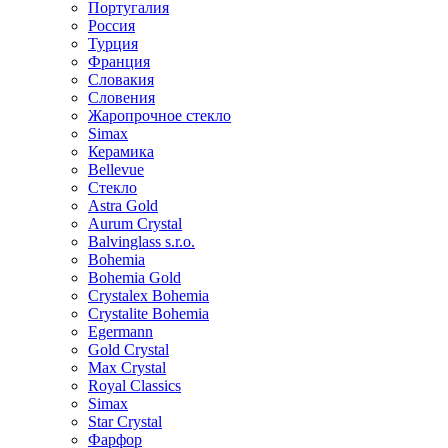
Португалия
Россия
Турция
Франция
Словакия
Словения
Жаропрочное стекло
Simax
Керамика
Bellevue
Стекло
Astra Gold
Aurum Crystal
Balvinglass s.r.o.
Bohemia
Bohemia Gold
Crystalex Bohemia
Crystalite Bohemia
Egermann
Gold Crystal
Max Crystal
Royal Classics
Simax
Star Crystal
Фарфор