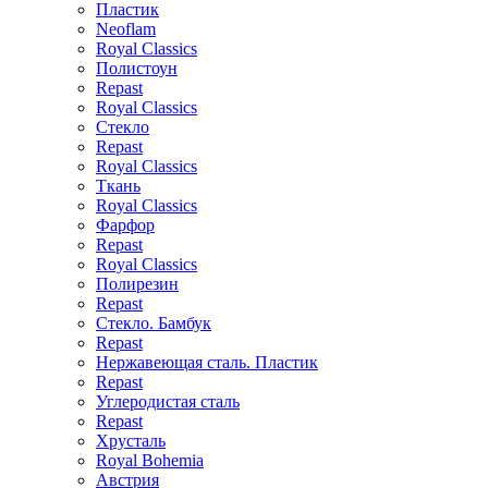
Пластик
Neoflam
Royal Classics
Полистоун
Repast
Royal Classics
Стекло
Repast
Royal Classics
Ткань
Royal Classics
Фарфор
Repast
Royal Classics
Полирезин
Repast
Стекло. Бамбук
Repast
Нержавеющая сталь. Пластик
Repast
Углеродистая сталь
Repast
Хрусталь
Royal Bohemia
Австрия