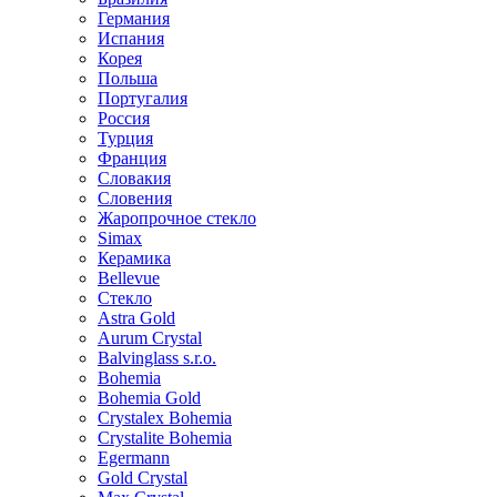
Германия
Испания
Корея
Польша
Португалия
Россия
Турция
Франция
Словакия
Словения
Жаропрочное стекло
Simax
Керамика
Bellevue
Стекло
Astra Gold
Aurum Crystal
Balvinglass s.r.o.
Bohemia
Bohemia Gold
Crystalex Bohemia
Crystalite Bohemia
Egermann
Gold Crystal