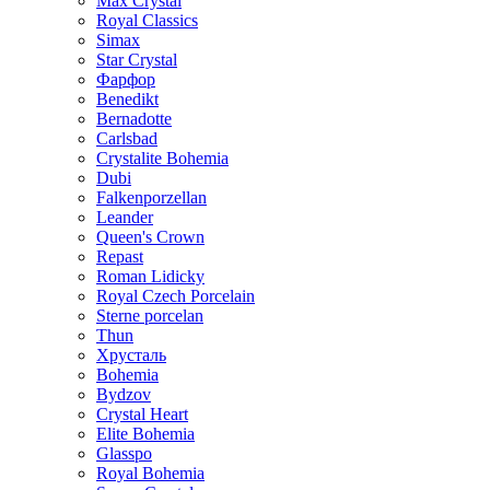
Max Crystal
Royal Classics
Simax
Star Crystal
Фарфор
Benedikt
Bernadotte
Carlsbad
Crystalite Bohemia
Dubi
Falkenporzellan
Leander
Queen's Crown
Repast
Roman Lidicky
Royal Czech Porcelain
Sterne porcelan
Thun
Хрусталь
Bohemia
Bydzov
Crystal Heart
Elite Bohemia
Glasspo
Royal Bohemia