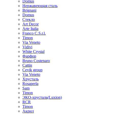
Domus
Нержавеющая сталь
Brignani
Domus
Стекло
Art Decor
Arte Italia
Franco C.S.r.l.
Timon
Via Veneto
Vidivi
White Crystal
Фарфор
Bruno Costenaro
Cattin
Cevik group
Via Veneto
Хрусталь
Rosaperla
Sam
Timon
ЭКО-хрусталь(Luxion)
RCR
Timon
Акрил