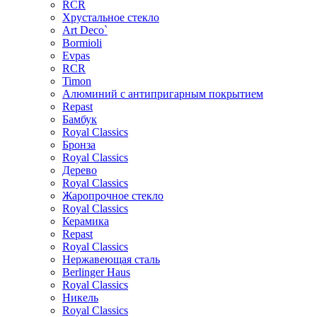
RCR
Хрустальное стекло
Art Deco`
Bormioli
Evpas
RCR
Timon
Алюминий с антипригарным покрытием
Repast
Бамбук
Royal Classics
Бронза
Royal Classics
Дерево
Royal Classics
Жаропрочное стекло
Royal Classics
Керамика
Repast
Royal Classics
Нержавеющая сталь
Berlinger Haus
Royal Classics
Никель
Royal Classics