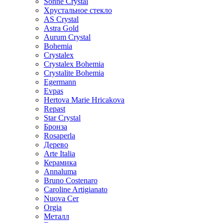
Sonne Crystal
Хрустальное стекло
AS Crystal
Astra Gold
Aurum Crystal
Bohemia
Crystalex
Crystalex Bohemia
Crystalite Bohemia
Egermann
Evpas
Hertova Marie Hricakova
Repast
Star Crystal
Бронза
Rosaperla
Дерево
Arte Italia
Керамика
Annaluma
Bruno Costenaro
Caroline Artigianato
Nuova Cer
Orgia
Металл