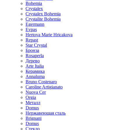
Bohemia
Crystalex
Crystalex Bohemia
Crystalite Bohemia
Egermann
Evpas
Hertova Marie Hricakova
Repast
Star Crystal
Бронза
Rosaperla
Дерево
Arte Italia
Керамика
Annaluma
Bruno Costenaro
Caroline Artigianato
Nuova Cer
Orgia
Металл
Domus
Нержавеющая сталь
Brignani
Domus
Стекло