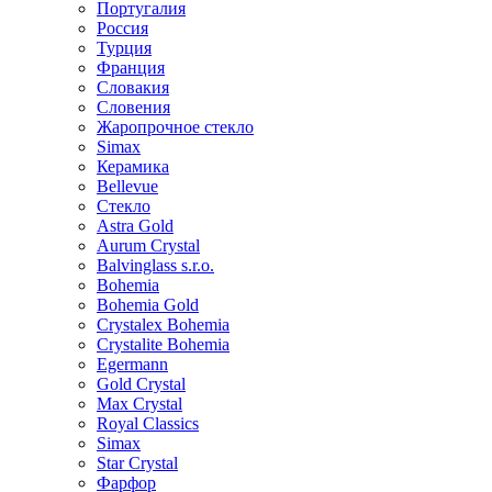
Португалия
Россия
Турция
Франция
Словакия
Словения
Жаропрочное стекло
Simax
Керамика
Bellevue
Стекло
Astra Gold
Aurum Crystal
Balvinglass s.r.o.
Bohemia
Bohemia Gold
Crystalex Bohemia
Crystalite Bohemia
Egermann
Gold Crystal
Max Crystal
Royal Classics
Simax
Star Crystal
Фарфор