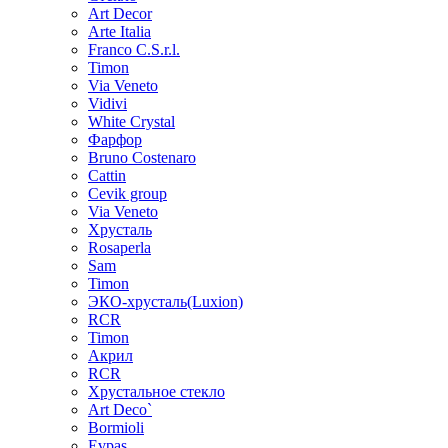
Art Decor
Arte Italia
Franco C.S.r.l.
Timon
Via Veneto
Vidivi
White Crystal
Фарфор
Bruno Costenaro
Cattin
Cevik group
Via Veneto
Хрусталь
Rosaperla
Sam
Timon
ЭКО-хрусталь(Luxion)
RCR
Timon
Акрил
RCR
Хрустальное стекло
Art Deco`
Bormioli
Evpas