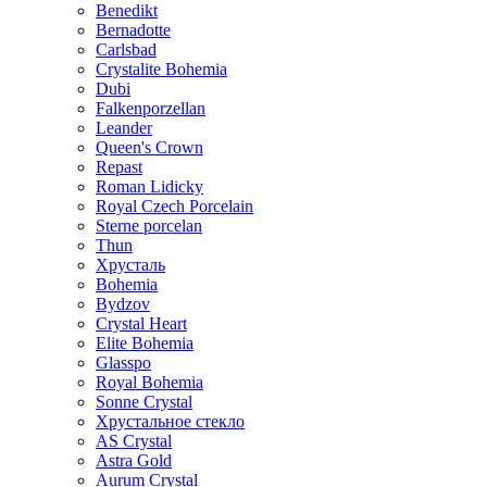
Benedikt
Bernadotte
Carlsbad
Crystalite Bohemia
Dubi
Falkenporzellan
Leander
Queen's Crown
Repast
Roman Lidicky
Royal Czech Porcelain
Sterne porcelan
Thun
Хрусталь
Bohemia
Bydzov
Crystal Heart
Elite Bohemia
Glasspo
Royal Bohemia
Sonne Crystal
Хрустальное стекло
AS Crystal
Astra Gold
Aurum Crystal