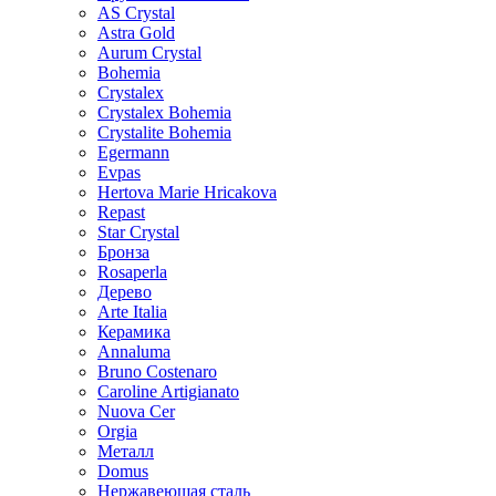
AS Crystal
Astra Gold
Aurum Crystal
Bohemia
Crystalex
Crystalex Bohemia
Crystalite Bohemia
Egermann
Evpas
Hertova Marie Hricakova
Repast
Star Crystal
Бронза
Rosaperla
Дерево
Arte Italia
Керамика
Annaluma
Bruno Costenaro
Caroline Artigianato
Nuova Cer
Orgia
Металл
Domus
Нержавеющая сталь