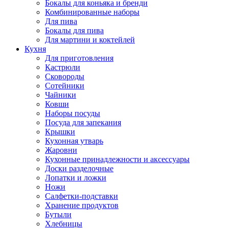
Бокалы для коньяка и бренди
Комбинированные наборы
Для пива
Бокалы для пива
Для мартини и коктейлей
Кухня
Для приготовления
Кастрюли
Сковороды
Сотейники
Чайники
Ковши
Наборы посуды
Посуда для запекания
Крышки
Кухонная утварь
Жаровни
Кухонные принадлежности и аксессуары
Доски разделочные
Лопатки и ложки
Ножи
Салфетки-подставки
Хранение продуктов
Бутыли
Хлебницы