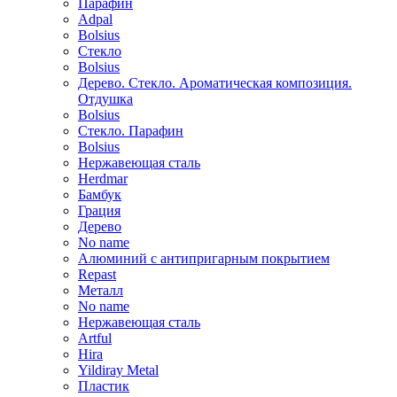
Парафин
Adpal
Bolsius
Стекло
Bolsius
Дерево. Стекло. Ароматическая композиция.
Отдушка
Bolsius
Стекло. Парафин
Bolsius
Нержавеющая сталь
Herdmar
Бамбук
Грация
Дерево
No name
Алюминий с антипригарным покрытием
Repast
Металл
No name
Нержавеющая сталь
Artful
Hira
Yildiray Metal
Пластик