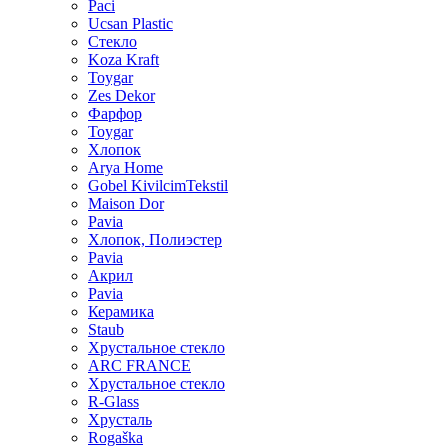
Paci
Ucsan Plastic
Стекло
Koza Kraft
Toygar
Zes Dekor
Фарфор
Toygar
Хлопок
Arya Home
Gobel KivilcimTekstil
Maison Dor
Pavia
Хлопок, Полиэстер
Pavia
Акрил
Pavia
Керамика
Staub
Хрустальное стекло
ARC FRANCE
Хрустальное стекло
R-Glass
Хрусталь
Rogaška