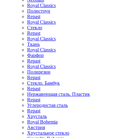
Royal Classics
Полистоун
Repast
Royal Classics
Стекло
Repast
Royal Classics
Ткань
Royal Classics
Фарфор
Repast
Royal Classics
Полирезин
Repast
Стекло. Бамбук
Repast
Нержавеющая сталь. Пластик
Repast
Углеродистая сталь
Repast
Хрусталь
Royal Bohemia
Австрия
Хрустальное стекло