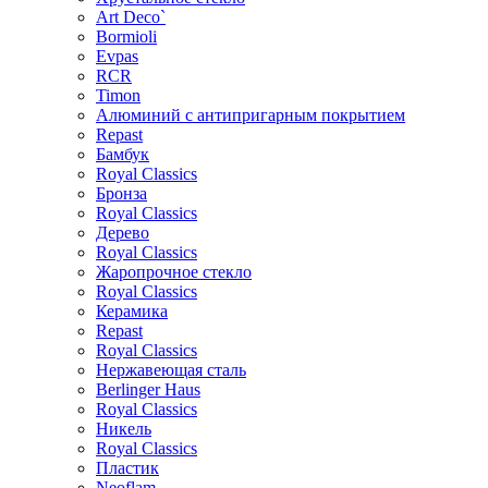
Art Deco`
Bormioli
Evpas
RCR
Timon
Алюминий с антипригарным покрытием
Repast
Бамбук
Royal Classics
Бронза
Royal Classics
Дерево
Royal Classics
Жаропрочное стекло
Royal Classics
Керамика
Repast
Royal Classics
Нержавеющая сталь
Berlinger Haus
Royal Classics
Никель
Royal Classics
Пластик
Neoflam