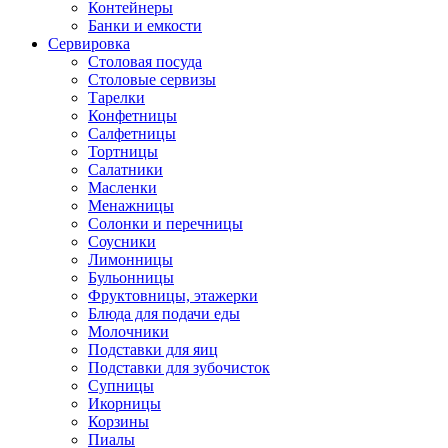
Контейнеры
Банки и емкости
Сервировка
Столовая посуда
Столовые сервизы
Тарелки
Конфетницы
Салфетницы
Тортницы
Салатники
Масленки
Менажницы
Солонки и перечницы
Соусники
Лимонницы
Бульонницы
Фруктовницы, этажерки
Блюда для подачи еды
Молочники
Подставки для яиц
Подставки для зубочисток
Супницы
Икорницы
Корзины
Пиалы