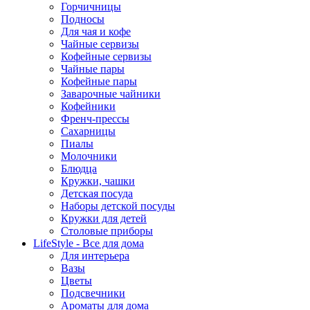
Горчичницы
Подносы
Для чая и кофе
Чайные сервизы
Кофейные сервизы
Чайные пары
Кофейные пары
Заварочные чайники
Кофейники
Френч-прессы
Сахарницы
Пиалы
Молочники
Блюдца
Кружки, чашки
Детская посуда
Наборы детской посуды
Кружки для детей
Столовые приборы
LifeStyle - Все для дома
Для интерьера
Вазы
Цветы
Подсвечники
Ароматы для дома