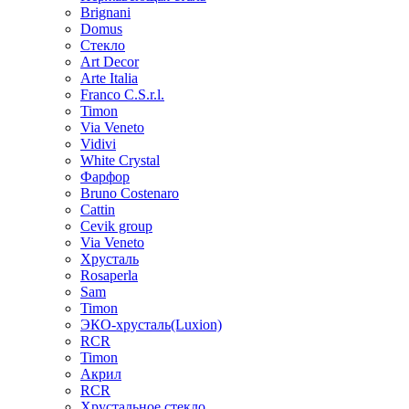
Brignani
Domus
Стекло
Art Decor
Arte Italia
Franco C.S.r.l.
Timon
Via Veneto
Vidivi
White Crystal
Фарфор
Bruno Costenaro
Cattin
Cevik group
Via Veneto
Хрусталь
Rosaperla
Sam
Timon
ЭКО-хрусталь(Luxion)
RCR
Timon
Акрил
RCR
Хрустальное стекло