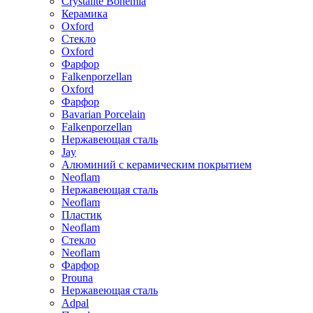
Crystalite Bohemia
Керамика
Oxford
Стекло
Oxford
Фарфор
Falkenporzellan
Oxford
Фарфор
Bavarian Porcelain
Falkenporzellan
Нержавеющая сталь
Jay
Алюминий с керамическим покрытием
Neoflam
Нержавеющая сталь
Neoflam
Пластик
Neoflam
Стекло
Neoflam
Фарфор
Prouna
Нержавеющая сталь
Adpal