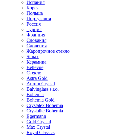
Испания
Корея
Польша
Португалия
Россия
Турция
Франция
Словакия
Словения
Жаропрочное стекло
Simax
Керамика
Bellevue
Стекло
Astra Gold
Aurum Crystal
Balvinglass s.r.o.
Bohemia
Bohemia Gold
Crystalex Bohemia
Crystalite Bohemia
Egermann
Gold Crystal
Max Crystal
Royal Classics