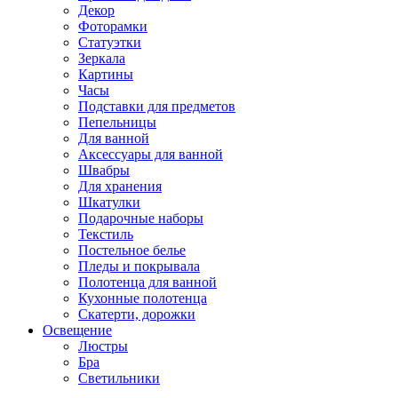
Декор
Фоторамки
Статуэтки
Зеркала
Картины
Часы
Подставки для предметов
Пепельницы
Для ванной
Аксессуары для ванной
Швабры
Для хранения
Шкатулки
Подарочные наборы
Текстиль
Постельное белье
Пледы и покрывала
Полотенца для ванной
Кухонные полотенца
Скатерти, дорожки
Освещение
Люстры
Бра
Светильники