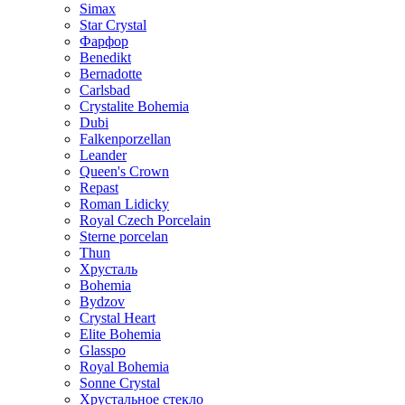
Simax
Star Crystal
Фарфор
Benedikt
Bernadotte
Carlsbad
Crystalite Bohemia
Dubi
Falkenporzellan
Leander
Queen's Crown
Repast
Roman Lidicky
Royal Czech Porcelain
Sterne porcelan
Thun
Хрусталь
Bohemia
Bydzov
Crystal Heart
Elite Bohemia
Glasspo
Royal Bohemia
Sonne Crystal
Хрустальное стекло