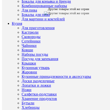
Бокалы для коньяка и бренди
Набор
Комбинированные наборы
для
Другие товары этой же серии
Для пива
виски
Бокалы для пива
RCR
Для мартини и коктейлей
Timeless
Кухня
Style
Для приготовления
7
предметов
Кастрюли
Графин75
Сковороды
стаканы
Сотейники
360мл
Чайники
Ковши
Характе
Все
Наборы посуды
характ
Посуда для запекания
Тип
наборы
Крышки
товара
для
Кухонная утварь
крепких
Жаровни
напитко
Кухонные принадлежности и аксессуары
(Италия,
Доски разделочные
ЭКО-
Лопатки и ложки
хрусталь
Ножи
RCR)
Салфетки-подставки
Страна
Италия
Хранение продуктов
происхож
Бутыли
Материал
ЭКО-
Хлебницы
хрустал