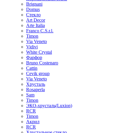
Brignani
Domus
Стекло
Art Decor
Arte Italia
Franco C.S.r.l.
Timon
Via Veneto
Vidivi
White Crystal
Фарфор
Bruno Costenaro
Cattin
Cevik group
Via Veneto
Хрусталь
Rosaperla
Sam
Timon
ЭКО-хрусталь(Luxion)
RCR
Timon
Акрил
RCR
Хрустальное стекло