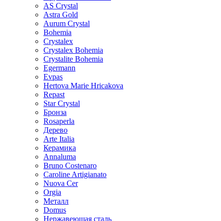
AS Crystal
Astra Gold
Aurum Crystal
Bohemia
Crystalex
Crystalex Bohemia
Crystalite Bohemia
Egermann
Evpas
Hertova Marie Hricakova
Repast
Star Crystal
Бронза
Rosaperla
Дерево
Arte Italia
Керамика
Annaluma
Bruno Costenaro
Caroline Artigianato
Nuova Cer
Orgia
Металл
Domus
Нержавеющая сталь