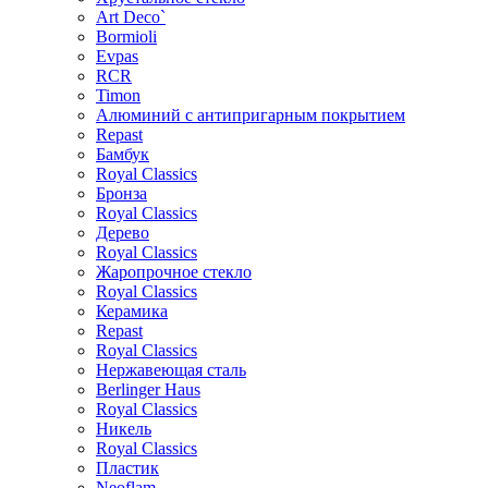
Art Deco`
Bormioli
Evpas
RCR
Timon
Алюминий с антипригарным покрытием
Repast
Бамбук
Royal Classics
Бронза
Royal Classics
Дерево
Royal Classics
Жаропрочное стекло
Royal Classics
Керамика
Repast
Royal Classics
Нержавеющая сталь
Berlinger Haus
Royal Classics
Никель
Royal Classics
Пластик
Neoflam