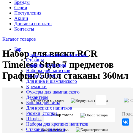
Бренды
Серии
Поступления
Акции
Доставка и оплата
Контакты
Каталог товаров
Бар
Набор для виски RCR
Для безалкогольных напитков
Стаканы
Timeless Style 7 предметов
Графины, кувшины
Наборы для напитков
Графин750мл стаканы 360мл
Чашки из стекла
Для вина и шампанского
Креманки
Фужеры для шампанского
Декантеры
Вернуться в раздел
C
Бокалы для вина
Артикул:
Для крепких напитков
28323
Рюмки, стопки
Поде
Обзор товара
Штофы
Наборы для крепких напитков
Описани
Стаканы для виски
Характеристики
товара: