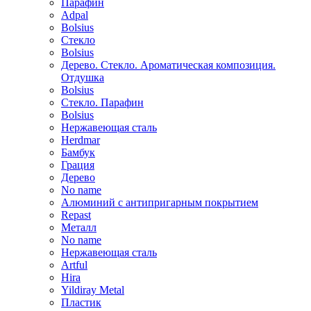
Парафин
Adpal
Bolsius
Стекло
Bolsius
Дерево. Стекло. Ароматическая композиция.
Отдушка
Bolsius
Стекло. Парафин
Bolsius
Нержавеющая сталь
Herdmar
Бамбук
Грация
Дерево
No name
Алюминий с антипригарным покрытием
Repast
Металл
No name
Нержавеющая сталь
Artful
Hira
Yildiray Metal
Пластик