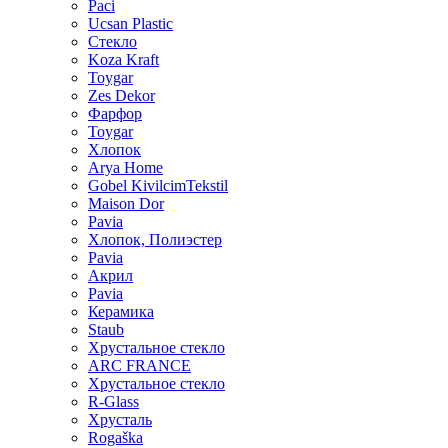
Paci
Ucsan Plastic
Стекло
Koza Kraft
Toygar
Zes Dekor
Фарфор
Toygar
Хлопок
Arya Home
Gobel KivilcimTekstil
Maison Dor
Pavia
Хлопок, Полиэстер
Pavia
Акрил
Pavia
Керамика
Staub
Хрустальное стекло
ARC FRANCE
Хрустальное стекло
R-Glass
Хрусталь
Rogaška