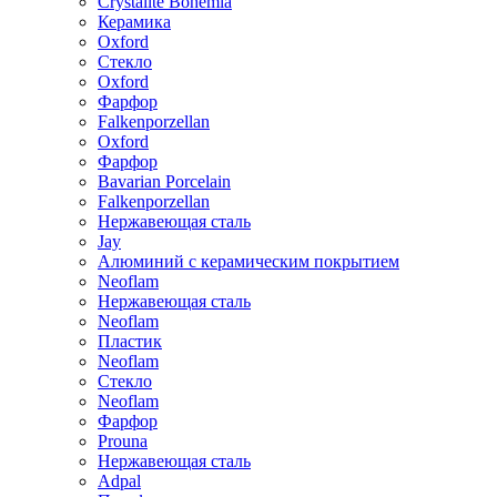
Crystalite Bohemia
Керамика
Oxford
Стекло
Oxford
Фарфор
Falkenporzellan
Oxford
Фарфор
Bavarian Porcelain
Falkenporzellan
Нержавеющая сталь
Jay
Алюминий с керамическим покрытием
Neoflam
Нержавеющая сталь
Neoflam
Пластик
Neoflam
Стекло
Neoflam
Фарфор
Prouna
Нержавеющая сталь
Adpal