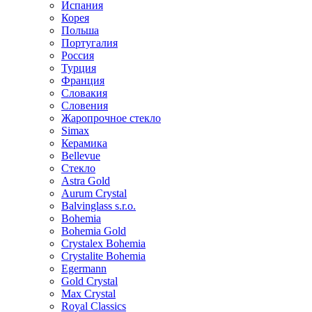
Испания
Корея
Польша
Португалия
Россия
Турция
Франция
Словакия
Словения
Жаропрочное стекло
Simax
Керамика
Bellevue
Стекло
Astra Gold
Aurum Crystal
Balvinglass s.r.o.
Bohemia
Bohemia Gold
Crystalex Bohemia
Crystalite Bohemia
Egermann
Gold Crystal
Max Crystal
Royal Classics