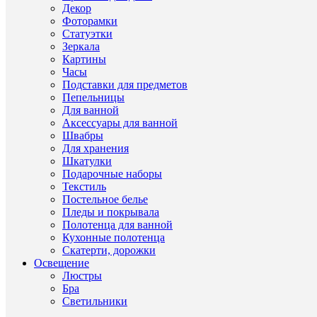
обих
Наз
Декор
из
Фоторамки
хрус
Статуэтки
Зеркала
Картины
Часы
Подставки для предметов
ДР
Пепельницы
ТО
Для ванной
Аксессуары для ванной
ЭТ
Швабры
ЖЕ
Для хранения
СЕ
Шкатулки
(7)
Подарочные наборы
Текстиль
Постельное белье
Пледы и покрывала
Полотенца для ванной
37267
Кухонные полотенца
много
Скатерти, дорожки
Освещение
Люстры
Бра
Светильники