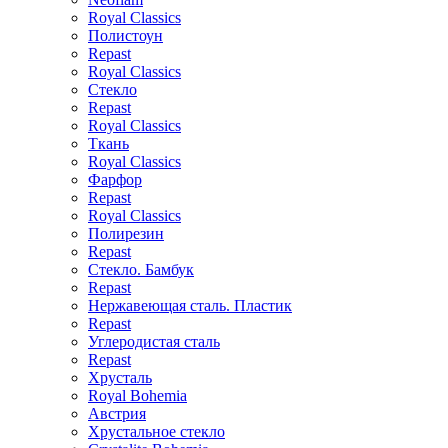
Royal Classics
Полистоун
Repast
Royal Classics
Стекло
Repast
Royal Classics
Ткань
Royal Classics
Фарфор
Repast
Royal Classics
Полирезин
Repast
Стекло. Бамбук
Repast
Нержавеющая сталь. Пластик
Repast
Углеродистая сталь
Repast
Хрусталь
Royal Bohemia
Австрия
Хрустальное стекло