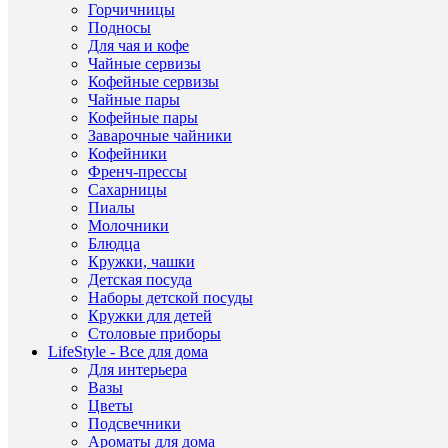
хруст
Горчичницы
RCR
Подносы
Для чая и кофе
Ст
Други
Итал
Чайные сервизы
прои
товар
Кофейные сервизы
Чайные пары
ЭКО
Други
Ма
Кофейные пары
хруст
товар
Заварочные чайники
Други
Кофейники
RCR
Бр
товар
Френч-прессы
Сахарницы
Timel
Пиалы
Други
RCR
Се
Молочники
товар
Style
Блюдца
Кружки, чашки
Дли
Детская посуда
Шири
25/30
Наборы детской посуды
Высо
Кружки для детей
см
Столовые приборы
LifeStyle - Все для дома
1165
Для интерьера
/
Ка
Вазы
1165
Цветы
Пред
Подсвечники
дома
Ароматы для дома