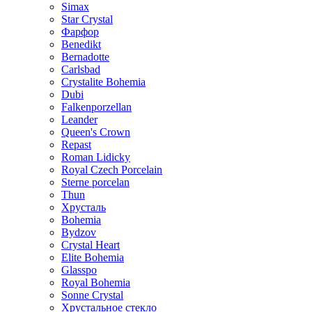
Simax
Star Crystal
Фарфор
Benedikt
Bernadotte
Carlsbad
Crystalite Bohemia
Dubi
Falkenporzellan
Leander
Queen's Crown
Repast
Roman Lidicky
Royal Czech Porcelain
Sterne porcelan
Thun
Хрусталь
Bohemia
Bydzov
Crystal Heart
Elite Bohemia
Glasspo
Royal Bohemia
Sonne Crystal
Хрустальное стекло