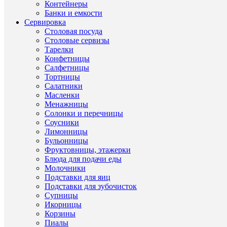
Контейнеры
Бренд
RCR
Банки и емкости
Серия
Timeless
Сервировка
RCR
Столовая посуда
Style
Столовые сервизы
Длина/
25/30/2
Тарелки
Ширина/
Конфетницы
Высота,
см
Салфетницы
Тортницы
Салатники
Масленки
Менажницы
Солонки и перечницы
ХА
Соусники
Лимонницы
Бульонницы
Фруктовницы, этажерки
Про
Блюда для подачи еды
Молочники
набо
Подставки для яиц
для
Подставки для зубочисток
креп
Супницы
напи
Ти
Други
Икорницы
(Итал
това
товар
Корзины
ЭКО
Пиалы