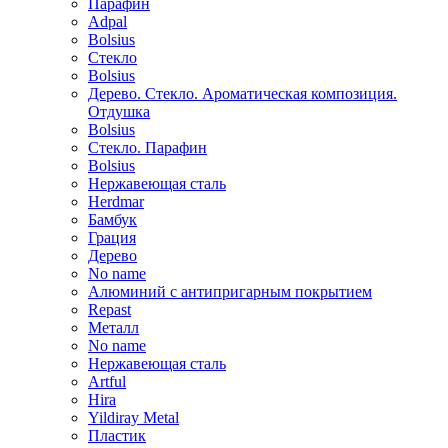
Парафин
Adpal
Bolsius
Стекло
Bolsius
Дерево. Стекло. Ароматическая композиция.
Отдушка
Bolsius
Стекло. Парафин
Bolsius
Нержавеющая сталь
Herdmar
Бамбук
Грация
Дерево
No name
Алюминий с антипригарным покрытием
Repast
Металл
No name
Нержавеющая сталь
Artful
Hira
Yildiray Metal
Пластик