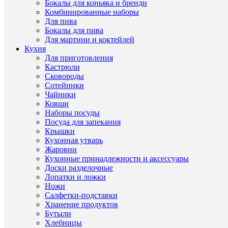
Бокалы для коньяка и бренди
для
Комбинированные наборы
вина
Для пива
RCR
Бокалы для пива
OptiQ
670
Для мартини и коктейлей
мл
Кухня
(6
Для приготовления
шт)
Кастрюли
Сковороды
Характе
Все
Сотейники
характ
Чайники
Тип
бокалы
Ковши
товара
для
Наборы посуды
вина
Посуда для запекания
(Италия,
Крышки
Хрустал
Кухонная утварь
стекло,
Жаровни
RCR)
Кухонные принадлежности и аксессуары
Страна
Италия
Доски разделочные
происхож
Лопатки и ложки
Материал
Хрустал
Ножи
стекло
Салфетки-подставки
Бренд
RCR
Хранение продуктов
Серия
OptiQ
Бутыли
Хлебницы