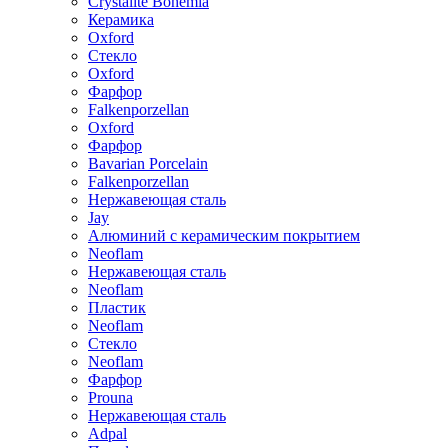
Crystalite Bohemia
Керамика
Oxford
Стекло
Oxford
Фарфор
Falkenporzellan
Oxford
Фарфор
Bavarian Porcelain
Falkenporzellan
Нержавеющая сталь
Jay
Алюминий с керамическим покрытием
Neoflam
Нержавеющая сталь
Neoflam
Пластик
Neoflam
Стекло
Neoflam
Фарфор
Prouna
Нержавеющая сталь
Adpal