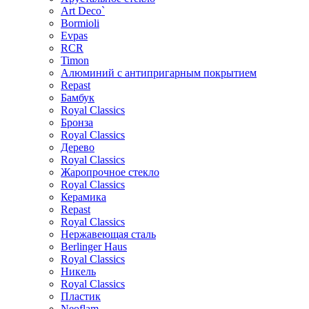
Art Deco`
Bormioli
Evpas
RCR
Timon
Алюминий с антипригарным покрытием
Repast
Бамбук
Royal Classics
Бронза
Royal Classics
Дерево
Royal Classics
Жаропрочное стекло
Royal Classics
Керамика
Repast
Royal Classics
Нержавеющая сталь
Berlinger Haus
Royal Classics
Никель
Royal Classics
Пластик
Neoflam