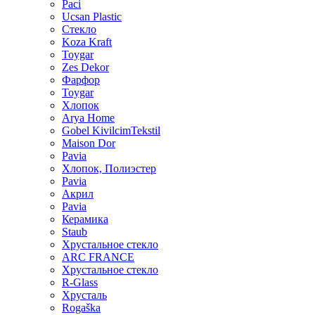
Paci
Ucsan Plastic
Стекло
Koza Kraft
Toygar
Zes Dekor
Фарфор
Toygar
Хлопок
Arya Home
Gobel KivilcimTekstil
Maison Dor
Pavia
Хлопок, Полиэстер
Pavia
Акрил
Pavia
Керамика
Staub
Хрустальное стекло
ARC FRANCE
Хрустальное стекло
R-Glass
Хрусталь
Rogaška