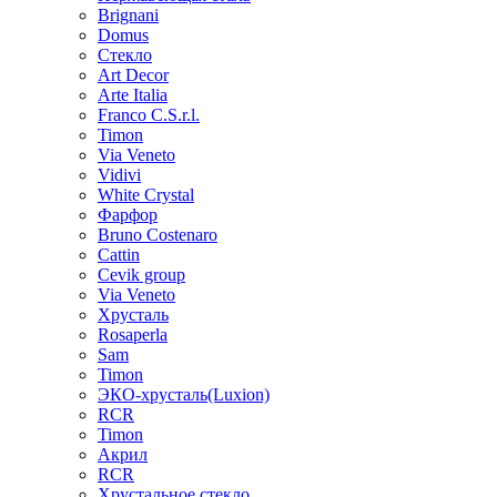
Brignani
Domus
Стекло
Art Decor
Arte Italia
Franco C.S.r.l.
Timon
Via Veneto
Vidivi
White Crystal
Фарфор
Bruno Costenaro
Cattin
Cevik group
Via Veneto
Хрусталь
Rosaperla
Sam
Timon
ЭКО-хрусталь(Luxion)
RCR
Timon
Акрил
RCR
Хрустальное стекло