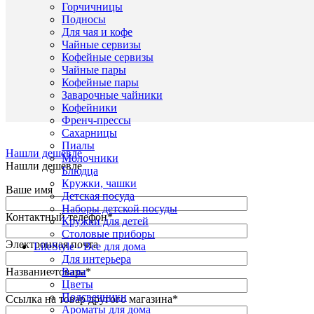
Горчичницы
Други
Opti
Се
Подносы
товар
Для чая и кофе
Пред
Чайные сервизы
дома
Кофейные сервизы
обих
Наз
Чайные пары
из
Кофейные пары
стекл
Заварочные чайники
Кофейники
Френч-прессы
Сахарницы
Пиалы
Нашли дешевле
Молочники
Нашли дешевле
Блюдца
Кружки, чашки
Ваше имя
Детская посуда
Наборы детской посуды
Контактный телефон
*
Кружки для детей
Столовые приборы
Электронная почта
LifeStyle - Все для дома
Для интерьера
Название товара
*
Вазы
Цветы
Подсвечники
Ссылка на товар другого магазина
*
Ароматы для дома