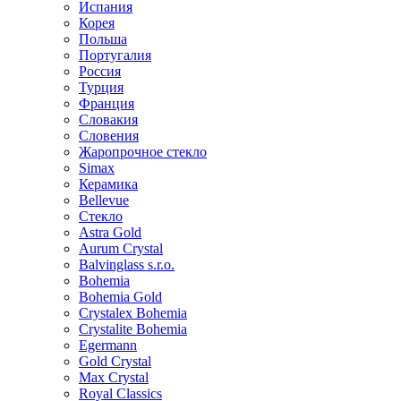
Испания
Корея
Польша
Португалия
Россия
Турция
Франция
Словакия
Словения
Жаропрочное стекло
Simax
Керамика
Bellevue
Стекло
Astra Gold
Aurum Crystal
Balvinglass s.r.o.
Bohemia
Bohemia Gold
Crystalex Bohemia
Crystalite Bohemia
Egermann
Gold Crystal
Max Crystal
Royal Classics