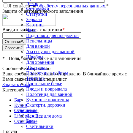
Декор
Я согласен на
обработку персональных данных.
*
Фоторамки
Защита от автоматического заполнения
Статуэтки
Зеркала
Картины
Введите символы с картинки
*
Часы
Подставки для предметов
Пепельницы
Для ванной
Аксессуары для ванной
Швабры
*
- Поля, обязательные для заполнения
Для хранения
Шкатулки
Сообщение отправлено
Подарочные наборы
Ваше сообщение успешно отправлено. В ближайшее время с
Текстиль
Вами свяжется наш специалист
Постельное белье
Закрыть окно
Пледы и покрывала
Категории
Полотенца для ванной
Кухонные полотенца
Бар
Скатерти, дорожки
Кухня
Освещение
Сервировка
Люстры
LifeStyle - Все для дома
Бра
Освещение
Светильники
Посуда