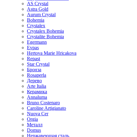
AS Crystal
Astra Gold
Aurum Crystal
Bohemia
Crystalex
Crystalex Bohemia
Crystalite Bohemia
Egermann
Evpas
Hertova Marie Hricakova
Repast
Star Crystal
Бронза
Rosaperla
Дерево
Arte Italia
Керамика
Annaluma
Bruno Costenaro
Caroline Artigianato
Nuova Cer
Orgia
Металл
Domus
Нержавеющая сталь