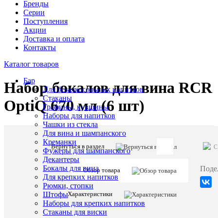
Бренды
Серии
Поступления
Акции
Доставка и оплата
Контакты
Каталог товаров
Бар
Набор бокалов для вина RCR
Для безалкогольных напитков
Стаканы
OptiQ 670 мл (6 шт)
Графины, кувшины
Наборы для напитков
Чашки из стекла
Для вина и шампанского
Креманки
Вернуться в раздел
C
Фужеры для шампанского
Артикул:
Декантеры
66109
Бокалы для вина
Поде
Обзор товара
Для крепких напитков
Рюмки, стопки
Описани
Характеристики
Штофы
товара:
Наборы для крепких напитков
Набор
Стаканы для виски
бокалов