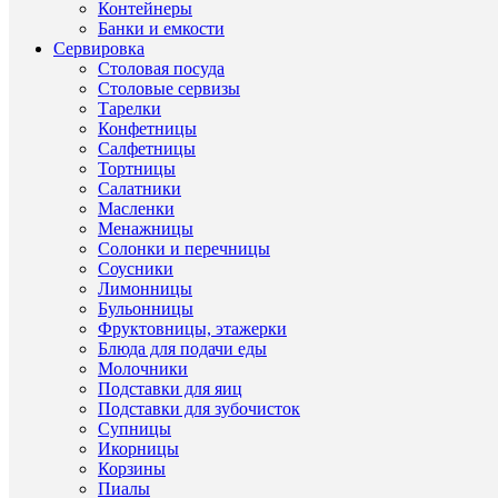
Контейнеры
Банки и емкости
Сервировка
ХА
Столовая посуда
Столовые сервизы
Тарелки
Конфетницы
Салфетницы
Про
Тортницы
Салатники
бока
Масленки
для
Менажницы
вина
Ти
Други
Солонки и перечницы
(Итал
това
товар
Соусники
Хрус
Лимонницы
стекл
Бульонницы
RCR
Фруктовницы, этажерки
Блюда для подачи еды
Ст
Други
Итал
Молочники
прои
товар
Подставки для яиц
Хрус
Други
Подставки для зубочисток
Ма
стек
товар
Супницы
Икорницы
Други
RCR
Бр
Корзины
товар
Пиалы