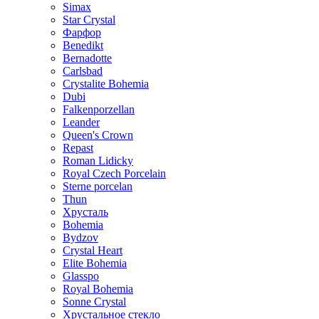
Simax
Star Crystal
Фарфор
Benedikt
Bernadotte
Carlsbad
Crystalite Bohemia
Dubi
Falkenporzellan
Leander
Queen's Crown
Repast
Roman Lidicky
Royal Czech Porcelain
Sterne porcelan
Thun
Хрусталь
Bohemia
Bydzov
Crystal Heart
Elite Bohemia
Glasspo
Royal Bohemia
Sonne Crystal
Хрустальное стекло