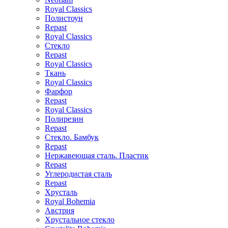
Royal Classics
Полистоун
Repast
Royal Classics
Стекло
Repast
Royal Classics
Ткань
Royal Classics
Фарфор
Repast
Royal Classics
Полирезин
Repast
Стекло. Бамбук
Repast
Нержавеющая сталь. Пластик
Repast
Углеродистая сталь
Repast
Хрусталь
Royal Bohemia
Австрия
Хрустальное стекло