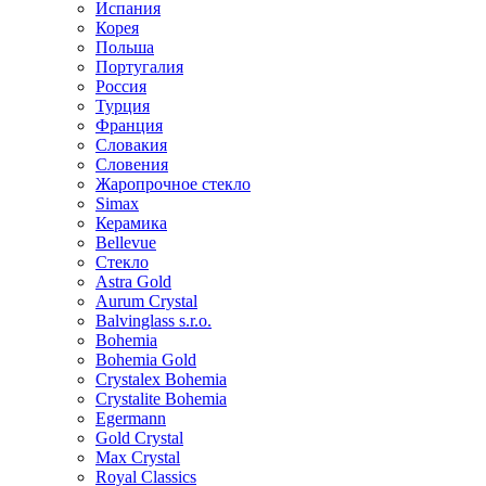
Испания
Корея
Польша
Португалия
Россия
Турция
Франция
Словакия
Словения
Жаропрочное стекло
Simax
Керамика
Bellevue
Стекло
Astra Gold
Aurum Crystal
Balvinglass s.r.o.
Bohemia
Bohemia Gold
Crystalex Bohemia
Crystalite Bohemia
Egermann
Gold Crystal
Max Crystal
Royal Classics