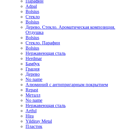
Парафин
Adpal
Bolsius
Стекло
Bolsius
Дерево. Стекло. Ароматическая композиция.
Отдушка
Bolsius
Стекло. Парафин
Bolsius
Нержавеющая сталь
Herdmar
Бамбук
Грация
Дерево
No name
Алюминий с антипригарным покрытием
Repast
Металл
No name
Нержавеющая сталь
Artful
Hira
Yildiray Metal
Пластик