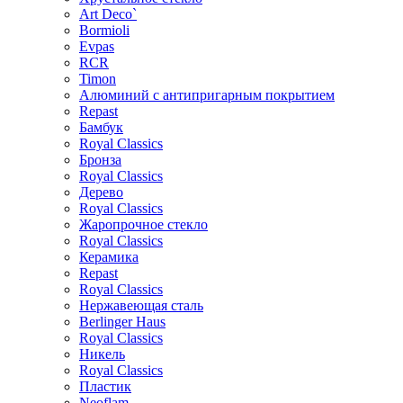
Art Deco`
Bormioli
Evpas
RCR
Timon
Алюминий с антипригарным покрытием
Repast
Бамбук
Royal Classics
Бронза
Royal Classics
Дерево
Royal Classics
Жаропрочное стекло
Royal Classics
Керамика
Repast
Royal Classics
Нержавеющая сталь
Berlinger Haus
Royal Classics
Никель
Royal Classics
Пластик
Neoflam