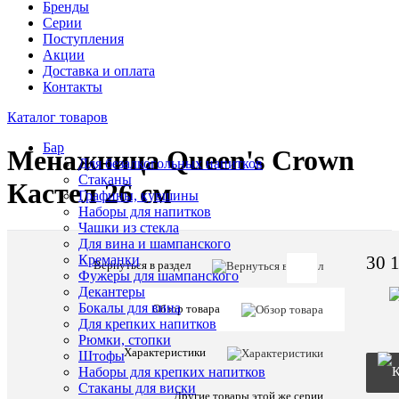
Бренды
Серии
Поступления
Акции
Доставка и оплата
Контакты
Каталог товаров
Бар
Менажница Queen's Crown
Для безалкогольных напитков
Стаканы
Кастел 26 см
Графины, кувшины
Наборы для напитков
Чашки из стекла
Для вина и шампанского
30 
Креманки
Вернуться в раздел
Фужеры для шампанского
Артикул:
Декантеры
40579
Бокалы для вина
Обзор товара
Для крепких напитков
Рюмки, стопки
Описани
Характеристики
Штофы
товара:
Наборы для крепких напитков
Менажниц
Стаканы для виски
Queen's
Другие товары этой же серии