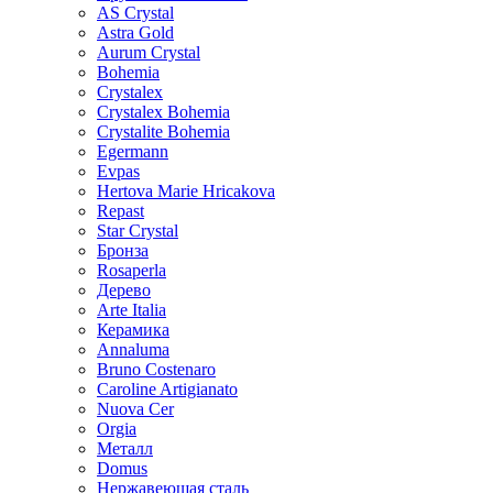
AS Crystal
Astra Gold
Aurum Crystal
Bohemia
Crystalex
Crystalex Bohemia
Crystalite Bohemia
Egermann
Evpas
Hertova Marie Hricakova
Repast
Star Crystal
Бронза
Rosaperla
Дерево
Arte Italia
Керамика
Annaluma
Bruno Costenaro
Caroline Artigianato
Nuova Cer
Orgia
Металл
Domus
Нержавеющая сталь