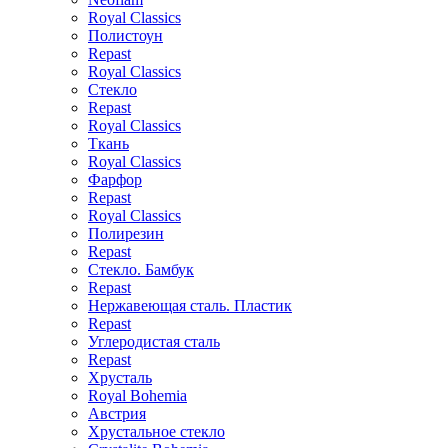
Royal Classics
Полистоун
Repast
Royal Classics
Стекло
Repast
Royal Classics
Ткань
Royal Classics
Фарфор
Repast
Royal Classics
Полирезин
Repast
Стекло. Бамбук
Repast
Нержавеющая сталь. Пластик
Repast
Углеродистая сталь
Repast
Хрусталь
Royal Bohemia
Австрия
Хрустальное стекло