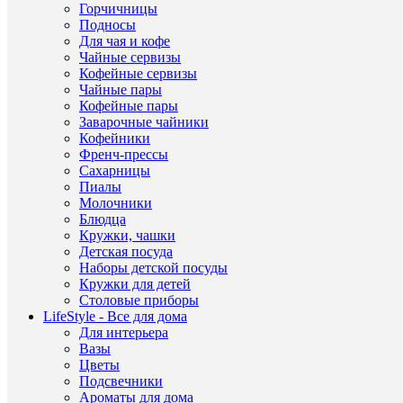
Crow
товар
Горчичницы
Подносы
Други
Каст
Се
Для чая и кофе
товар
Чайные сервизы
Кофейные сервизы
Дли
Чайные пары
Шири
26/26
Кофейные пары
Высо
Заварочные чайники
см
Кофейники
1208
Френч-прессы
/
Сахарницы
1208
Ка
Пиалы
/
Молочники
1208
Блюдца
Кружки, чашки
Пред
Детская посуда
дома
Наборы детской посуды
обих
Наз
Кружки для детей
из
Столовые приборы
фарф
LifeStyle - Все для дома
Для интерьера
Вазы
Цветы
Подсвечники
ДР
Ароматы для дома