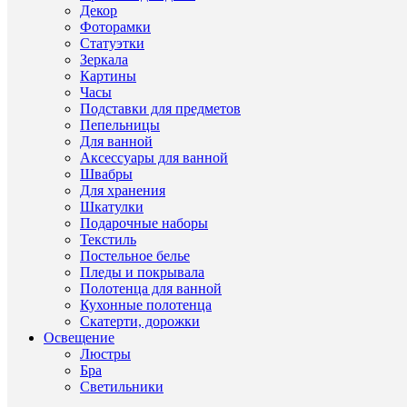
ТО
Декор
ЭТ
Фоторамки
Статуэтки
ЖЕ
Зеркала
СЕ
Картины
(45
Часы
Подставки для предметов
Пепельницы
Для ванной
40564
Аксессуары для ванной
много
Швабры
Для хранения
Шкатулки
Подарочные наборы
Текстиль
Постельное белье
Пледы и покрывала
Полотенца для ванной
Кухонные полотенца
Скатерти, дорожки
Быстры
Освещение
просмот
Люстры
Блюдо
Бра
овально
Светильники
Queen's