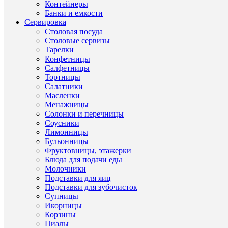
Высота,
Контейнеры
см
Банки и емкости
Сервировка
Столовая посуда
Столовые сервизы
Тарелки
ХА
Конфетницы
Салфетницы
Тортницы
Салатники
Масленки
Про
Менажницы
Солонки и перечницы
Мен
Соусники
(Чехи
Ти
Лимонницы
Други
Фарф
това
Бульонницы
товар
Queen
Фруктовницы, этажерки
Crow
Блюда для подачи еды
Молочники
Ст
Други
Чехи
Подставки для яиц
прои
товар
Подставки для зубочисток
Други
Супницы
Фарф
Ма
товар
Икорницы
Корзины
Queen
Други
Пиалы
Бр