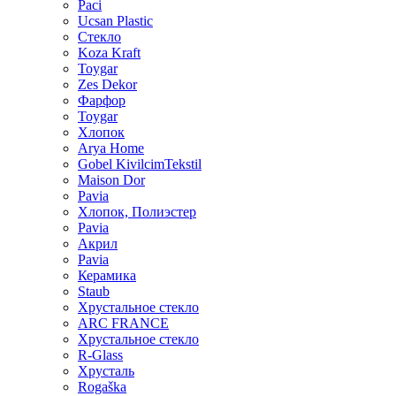
Paci
Ucsan Plastic
Стекло
Koza Kraft
Toygar
Zes Dekor
Фарфор
Toygar
Хлопок
Arya Home
Gobel KivilcimTekstil
Maison Dor
Pavia
Хлопок, Полиэстер
Pavia
Акрил
Pavia
Керамика
Staub
Хрустальное стекло
ARC FRANCE
Хрустальное стекло
R-Glass
Хрусталь
Rogaška