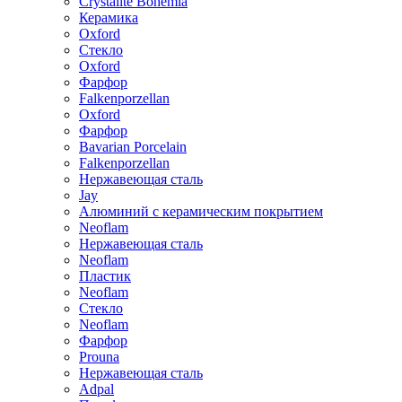
Crystalite Bohemia
Керамика
Oxford
Стекло
Oxford
Фарфор
Falkenporzellan
Oxford
Фарфор
Bavarian Porcelain
Falkenporzellan
Нержавеющая сталь
Jay
Алюминий с керамическим покрытием
Neoflam
Нержавеющая сталь
Neoflam
Пластик
Neoflam
Стекло
Neoflam
Фарфор
Prouna
Нержавеющая сталь
Adpal