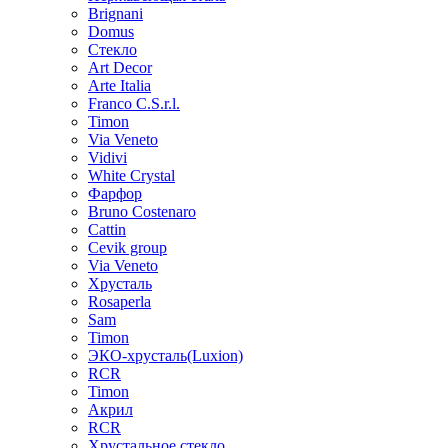
Brignani
Domus
Стекло
Art Decor
Arte Italia
Franco C.S.r.l.
Timon
Via Veneto
Vidivi
White Crystal
Фарфор
Bruno Costenaro
Cattin
Cevik group
Via Veneto
Хрусталь
Rosaperla
Sam
Timon
ЭКО-хрусталь(Luxion)
RCR
Timon
Акрил
RCR
Хрустальное стекло