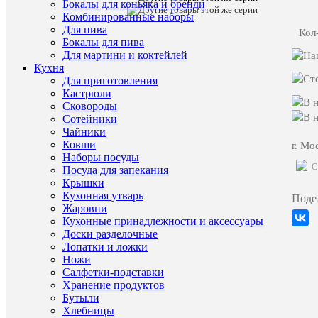
Бокалы для коньяка и бренди
Crown
Комбинированные наборы
Кастел
Для пива
26
Кол
Бокалы для пива
см
Для мартини и коктейлей
Заказать
Кухня
видео-
Для приготовления
демонст
Кастрюли
товара
Сковороды
Сотейники
Характе
Все
Чайники
характ
Ковши
г. Мо
Наборы посуды
Тип
Менажн
C
товара
(Чехия,
Посуда для запекания
Фарфор,
Крышки
Queen's
Кухонная утварь
Поде
Crown)
Жаровни
Страна
Чехия
Кухонные принадлежности и аксессуары
происхож
Доски разделочные
Материал
Фарфор
Лопатки и ложки
Бренд
Queen's
Ножи
Crown
Салфетки-подставки
Серия
Кастел
Хранение продуктов
Длина/
26/26/3.
Бутыли
Ширина/
Хлебницы