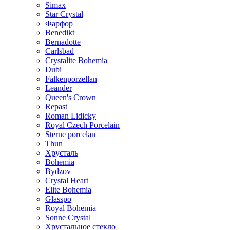
Simax
Star Crystal
Фарфор
Benedikt
Bernadotte
Carlsbad
Crystalite Bohemia
Dubi
Falkenporzellan
Leander
Queen's Crown
Repast
Roman Lidicky
Royal Czech Porcelain
Sterne porcelan
Thun
Хрусталь
Bohemia
Bydzov
Crystal Heart
Elite Bohemia
Glasspo
Royal Bohemia
Sonne Crystal
Хрустальное стекло