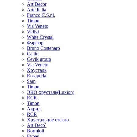
Art Decor
Arte Italia
Franco C.S.r.l.
Timon
Via Veneto
Vidivi
White Crystal
Фарфор
Bruno Costenaro
Cattin
Cevik group
Via Veneto
Хрусталь
Rosaperla
Sam
Timon
ЭКО-хрусталь(Luxion)
RCR
Timon
Акрил
RCR
Хрустальное стекло
Art Deco`
Bormioli
Evpas