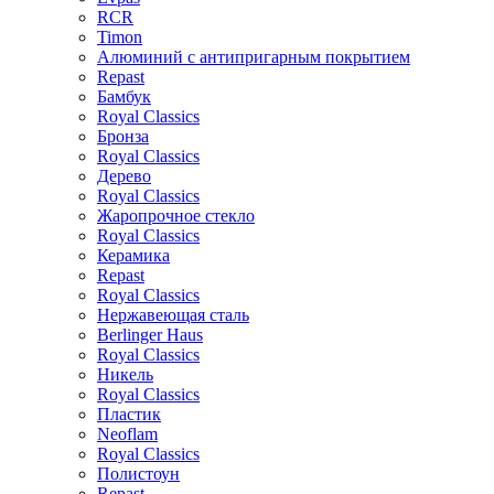
RCR
Timon
Алюминий с антипригарным покрытием
Repast
Бамбук
Royal Classics
Бронза
Royal Classics
Дерево
Royal Classics
Жаропрочное стекло
Royal Classics
Керамика
Repast
Royal Classics
Нержавеющая сталь
Berlinger Haus
Royal Classics
Никель
Royal Classics
Пластик
Neoflam
Royal Classics
Полистоун
Repast