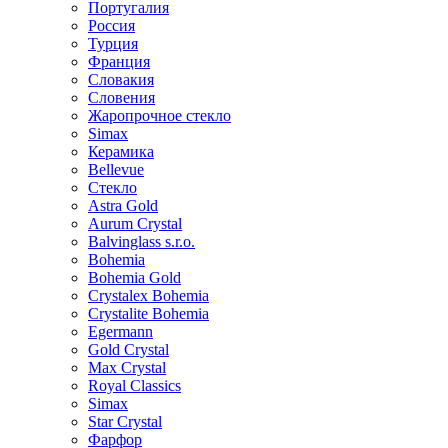
Португалия
Россия
Турция
Франция
Словакия
Словения
Жаропрочное стекло
Simax
Керамика
Bellevue
Стекло
Astra Gold
Aurum Crystal
Balvinglass s.r.o.
Bohemia
Bohemia Gold
Crystalex Bohemia
Crystalite Bohemia
Egermann
Gold Crystal
Max Crystal
Royal Classics
Simax
Star Crystal
Фарфор