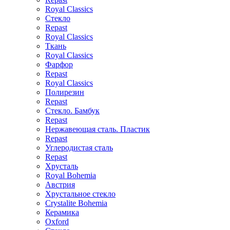
Royal Classics
Стекло
Repast
Royal Classics
Ткань
Royal Classics
Фарфор
Repast
Royal Classics
Полирезин
Repast
Стекло. Бамбук
Repast
Нержавеющая сталь. Пластик
Repast
Углеродистая сталь
Repast
Хрусталь
Royal Bohemia
Австрия
Хрустальное стекло
Crystalite Bohemia
Керамика
Oxford