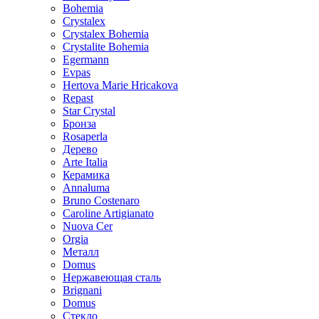
Bohemia
Crystalex
Crystalex Bohemia
Crystalite Bohemia
Egermann
Evpas
Hertova Marie Hricakova
Repast
Star Crystal
Бронза
Rosaperla
Дерево
Arte Italia
Керамика
Annaluma
Bruno Costenaro
Caroline Artigianato
Nuova Cer
Orgia
Металл
Domus
Нержавеющая сталь
Brignani
Domus
Стекло