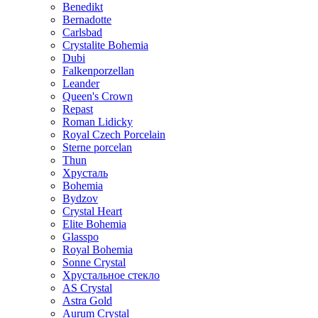
Benedikt
Bernadotte
Carlsbad
Crystalite Bohemia
Dubi
Falkenporzellan
Leander
Queen's Crown
Repast
Roman Lidicky
Royal Czech Porcelain
Sterne porcelan
Thun
Хрусталь
Bohemia
Bydzov
Crystal Heart
Elite Bohemia
Glasspo
Royal Bohemia
Sonne Crystal
Хрустальное стекло
AS Crystal
Astra Gold
Aurum Crystal