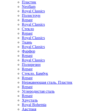
Пластик
Neoflam
Royal Classics
Полистоун
Repast
Royal Classics
Стекло
Repast
Royal Classics
Ткань
Royal Classics
Фарфор
Repast
Royal Classics
Полирезин
Repast
Стекло. Бамбук
Repast
Нержавеющая сталь. Пластик
Repast
Углеродистая сталь
Repast
Хрусталь
Royal Bohemia
Австрия