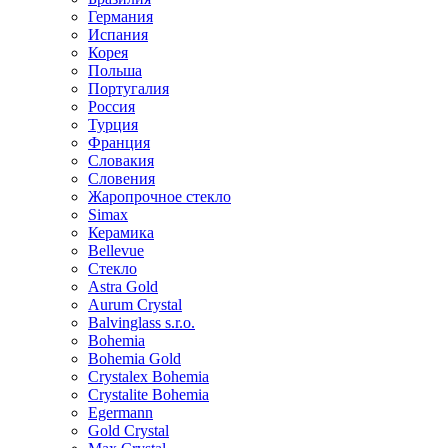
Германия
Испания
Корея
Польша
Португалия
Россия
Турция
Франция
Словакия
Словения
Жаропрочное стекло
Simax
Керамика
Bellevue
Стекло
Astra Gold
Aurum Crystal
Balvinglass s.r.o.
Bohemia
Bohemia Gold
Crystalex Bohemia
Crystalite Bohemia
Egermann
Gold Crystal