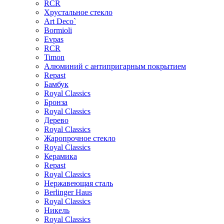
RCR
Хрустальное стекло
Art Deco`
Bormioli
Evpas
RCR
Timon
Алюминий с антипригарным покрытием
Repast
Бамбук
Royal Classics
Бронза
Royal Classics
Дерево
Royal Classics
Жаропрочное стекло
Royal Classics
Керамика
Repast
Royal Classics
Нержавеющая сталь
Berlinger Haus
Royal Classics
Никель
Royal Classics