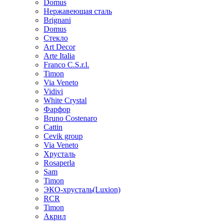
Domus
Нержавеющая сталь
Brignani
Domus
Стекло
Art Decor
Arte Italia
Franco C.S.r.l.
Timon
Via Veneto
Vidivi
White Crystal
Фарфор
Bruno Costenaro
Cattin
Cevik group
Via Veneto
Хрусталь
Rosaperla
Sam
Timon
ЭКО-хрусталь(Luxion)
RCR
Timon
Акрил