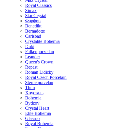
Max Crystal
Royal Classics
Simax
Star Crystal
Фарфор
Benedikt
Bernadotte
Carlsbad
Crystalite Bohemia
Dubi
Falkenporzellan
Leander
Queen's Crown
Repast
Roman Lidicky
Royal Czech Porcelain
Sterne porcelan
Thun
Хрусталь
Bohemia
Bydzov
Crystal Heart
Elite Bohemia
Glasspo
Royal Bohemia