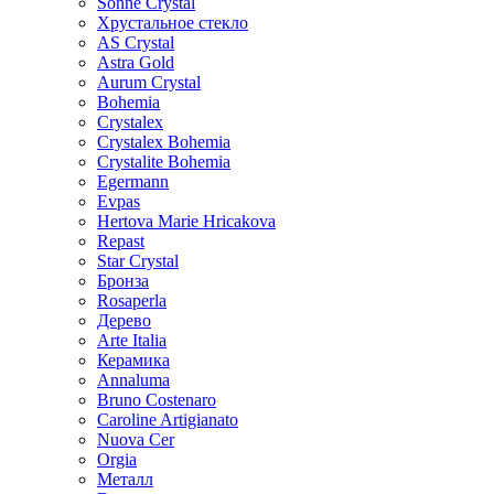
Sonne Crystal
Хрустальное стекло
AS Crystal
Astra Gold
Aurum Crystal
Bohemia
Crystalex
Crystalex Bohemia
Crystalite Bohemia
Egermann
Evpas
Hertova Marie Hricakova
Repast
Star Crystal
Бронза
Rosaperla
Дерево
Arte Italia
Керамика
Annaluma
Bruno Costenaro
Caroline Artigianato
Nuova Cer
Orgia
Металл