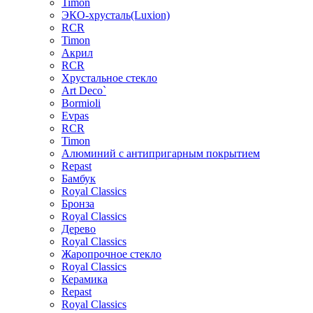
Timon
ЭКО-хрусталь(Luxion)
RCR
Timon
Акрил
RCR
Хрустальное стекло
Art Deco`
Bormioli
Evpas
RCR
Timon
Алюминий с антипригарным покрытием
Repast
Бамбук
Royal Classics
Бронза
Royal Classics
Дерево
Royal Classics
Жаропрочное стекло
Royal Classics
Керамика
Repast
Royal Classics