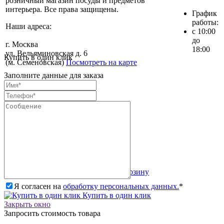
розничный магазин посуды и предметов
интерьера. Все права защищены.
График
работы:
Наши адреса:
с 10:00
до
г. Москва
18:00
ул. Вельяминовская д. 6
Купить в один клик
(м. Семеновская)
Посмотреть на карте
Заполните данные для заказа
Обратная связь
Избранное
0
Корзина
0
Товар добавлен в корзину
Кол-во:
Итого:
Продолжить покупки
Перейти в корзину
Я согласен на
обработку персональных данных.
*
Купить в один клик
Закрыть окно
Запросить стоимость товара