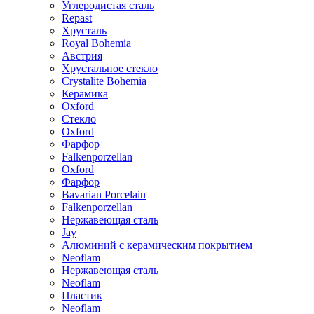
Углеродистая сталь
Repast
Хрусталь
Royal Bohemia
Австрия
Хрустальное стекло
Crystalite Bohemia
Керамика
Oxford
Стекло
Oxford
Фарфор
Falkenporzellan
Oxford
Фарфор
Bavarian Porcelain
Falkenporzellan
Нержавеющая сталь
Jay
Алюминий с керамическим покрытием
Neoflam
Нержавеющая сталь
Neoflam
Пластик
Neoflam