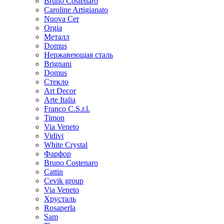
Bruno Costenaro
Caroline Artigianato
Nuova Cer
Orgia
Металл
Domus
Нержавеющая сталь
Brignani
Domus
Стекло
Art Decor
Arte Italia
Franco C.S.r.l.
Timon
Via Veneto
Vidivi
White Crystal
Фарфор
Bruno Costenaro
Cattin
Cevik group
Via Veneto
Хрусталь
Rosaperla
Sam