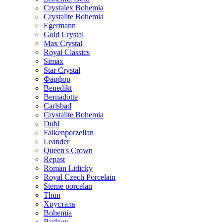
Crystalex Bohemia
Crystalite Bohemia
Egermann
Gold Crystal
Max Crystal
Royal Classics
Simax
Star Crystal
Фарфор
Benedikt
Bernadotte
Carlsbad
Crystalite Bohemia
Dubi
Falkenporzellan
Leander
Queen's Crown
Repast
Roman Lidicky
Royal Czech Porcelain
Sterne porcelan
Thun
Хрусталь
Bohemia
Bydzov