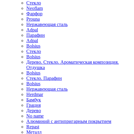
Стекло
Neoflam
Фарфор
Prouna
Нержавеющая сталь
Adpal
Парафин
Adpal
Bolsius
Стекло
Bolsius
Дерево. Стекло. Ароматическая композиция.
Отдушка
Bolsius
Стекло. Парафин
Bolsius
Нержавеющая сталь
Herdmar
Бамбук
Грация
Дерево
No name
Алюминий с антипригарным покрытием
Repast
Металл