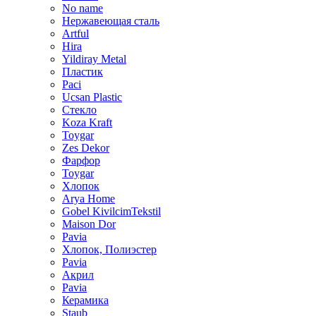
No name
Нержавеющая сталь
Artful
Hira
Yildiray Metal
Пластик
Paci
Ucsan Plastic
Стекло
Koza Kraft
Toygar
Zes Dekor
Фарфор
Toygar
Хлопок
Arya Home
Gobel KivilcimTekstil
Maison Dor
Pavia
Хлопок, Полиэстер
Pavia
Акрил
Pavia
Керамика
Staub