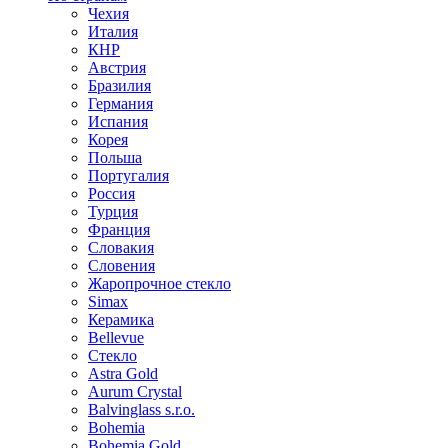
Чехия
Италия
КНР
Австрия
Бразилия
Германия
Испания
Корея
Польша
Португалия
Россия
Турция
Франция
Словакия
Словения
Жаропрочное стекло
Simax
Керамика
Bellevue
Стекло
Astra Gold
Aurum Crystal
Balvinglass s.r.o.
Bohemia
Bohemia Gold