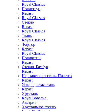
Royal Classics
Полистоун
Repast
Royal Classics
Стекло
Repast
Royal Classics
Ткань
Royal Classics
Фарфор
Repast
Royal Classics
Полирезин
Repast
Стекло. Бамбук
Repast
Нержавеющая сталь. Пластик
Repast
Углеродистая сталь
Repast
Хрусталь
Royal Bohemia
Австрия
Хрустальное стекло