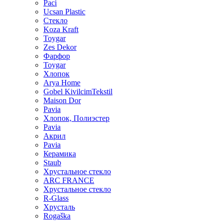
Paci
Ucsan Plastic
Стекло
Koza Kraft
Toygar
Zes Dekor
Фарфор
Toygar
Хлопок
Arya Home
Gobel KivilcimTekstil
Maison Dor
Pavia
Хлопок, Полиэстер
Pavia
Акрил
Pavia
Керамика
Staub
Хрустальное стекло
ARC FRANCE
Хрустальное стекло
R-Glass
Хрусталь
Rogaška