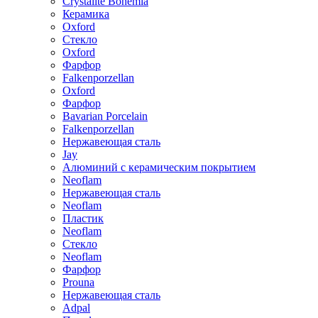
Crystalite Bohemia
Керамика
Oxford
Стекло
Oxford
Фарфор
Falkenporzellan
Oxford
Фарфор
Bavarian Porcelain
Falkenporzellan
Нержавеющая сталь
Jay
Алюминий с керамическим покрытием
Neoflam
Нержавеющая сталь
Neoflam
Пластик
Neoflam
Стекло
Neoflam
Фарфор
Prouna
Нержавеющая сталь
Adpal