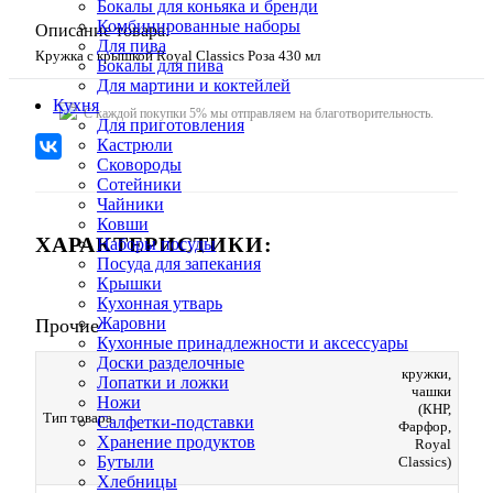
Бокалы для коньяка и бренди
Комбинированные наборы
Описание товара:
Для пива
Кружка с крышкой Royal Classics Роза 430 мл
Бокалы для пива
Для мартини и коктейлей
Кухня
C каждой покупки 5% мы отправляем на благотворительность.
Для приготовления
Кастрюли
Сковороды
Сотейники
Чайники
Ковши
ХАРАКТЕРИСТИКИ:
Наборы посуды
Посуда для запекания
Крышки
Кухонная утварь
Жаровни
Прочие
Кухонные принадлежности и аксессуары
Доски разделочные
кружки,
Лопатки и ложки
чашки
Ножи
(КНР,
Тип товара
Салфетки-подставки
Фарфор,
Хранение продуктов
Royal
Бутыли
Classics)
Хлебницы