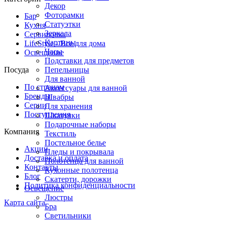
Декор
Фоторамки
Бар
Статуэтки
Кухня
Зеркала
Сервировка
Картины
LifeStyle - Все для дома
Часы
Освещение
Подставки для предметов
Посуда
Пепельницы
Для ванной
По странам
Аксессуары для ванной
Бренды
Швабры
Серии
Для хранения
Поступления
Шкатулки
Подарочные наборы
Компания
Текстиль
Постельное белье
Акции
Пледы и покрывала
Доставка и оплата
Полотенца для ванной
Контакты
Кухонные полотенца
Блог
Скатерти, дорожки
Политика конфиденциальности
Освещение
Люстры
Карта сайта
Бра
Светильники