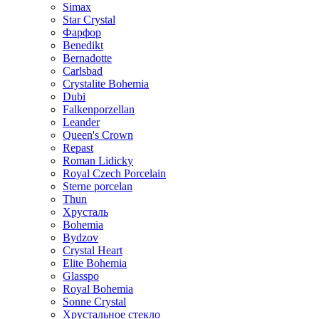
Simax
Star Crystal
Фарфор
Benedikt
Bernadotte
Carlsbad
Crystalite Bohemia
Dubi
Falkenporzellan
Leander
Queen's Crown
Repast
Roman Lidicky
Royal Czech Porcelain
Sterne porcelan
Thun
Хрусталь
Bohemia
Bydzov
Crystal Heart
Elite Bohemia
Glasspo
Royal Bohemia
Sonne Crystal
Хрустальное стекло