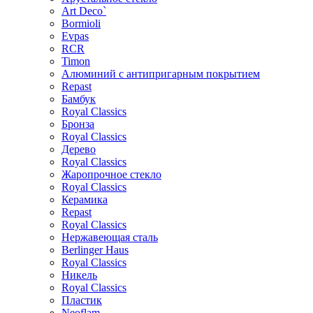
Art Deco`
Bormioli
Evpas
RCR
Timon
Алюминий с антипригарным покрытием
Repast
Бамбук
Royal Classics
Бронза
Royal Classics
Дерево
Royal Classics
Жаропрочное стекло
Royal Classics
Керамика
Repast
Royal Classics
Нержавеющая сталь
Berlinger Haus
Royal Classics
Никель
Royal Classics
Пластик
Neoflam