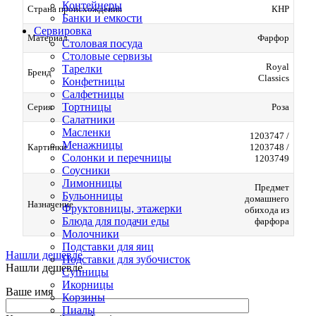
Контейнеры
Страна происхождения
КНР
Банки и емкости
Сервировка
Материал
Фарфор
Столовая посуда
Столовые сервизы
Royal
Тарелки
Бренд
Classics
Конфетницы
Салфетницы
Тортницы
Серия
Роза
Салатники
Масленки
1203747 /
Менажницы
Картинки
1203748 /
Солонки и перечницы
1203749
Соусники
Лимонницы
Предмет
Бульонницы
домашнего
Назначение
Фруктовницы, этажерки
обихода из
Блюда для подачи еды
фарфора
Молочники
Подставки для яиц
Нашли дешевле
Подставки для зубочисток
Нашли дешевле
Супницы
Икорницы
Ваше имя
Корзины
Пиалы