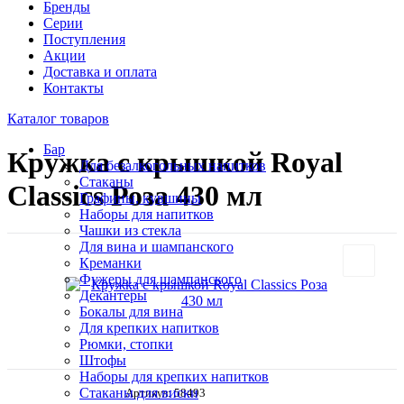
Бренды
Серии
Поступления
Акции
Доставка и оплата
Контакты
Каталог товаров
Бар
Кружка с крышкой Royal
Для безалкогольных напитков
Стаканы
Classics Роза 430 мл
Графины, кувшины
Наборы для напитков
Чашки из стекла
Для вина и шампанского
Креманки
Фужеры для шампанского
Декантеры
Бокалы для вина
Для крепких напитков
Рюмки, стопки
Штофы
Наборы для крепких напитков
Стаканы для виски
Артикул:
58493