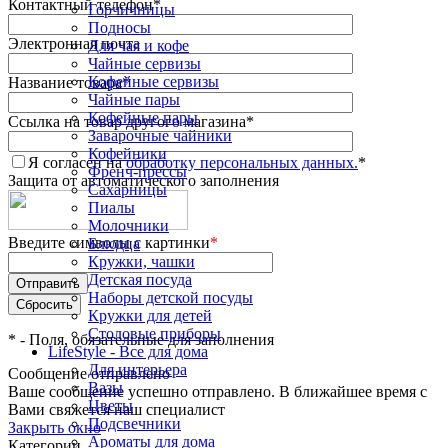
Контактный телефон
*
Горчичницы
Подносы
Электронная почта
Для чая и кофе
Чайные сервизы
Кофейные сервизы
Название товара
*
Чайные пары
Кофейные пары
Ссылка на товар другого магазина
*
Заварочные чайники
Кофейники
Я согласен на
обработку персональных данных.
*
Френч-прессы
Защита от автоматического заполнения
Сахарницы
Пиалы
Молочники
Введите символы с картинки
*
Блюдца
Кружки, чашки
Детская посуда
Наборы детской посуды
Кружки для детей
Столовые приборы
*
- Поля, обязательные для заполнения
LifeStyle - Все для дома
Для интерьера
Сообщение отправлено
Вазы
Ваше сообщение успешно отправлено. В ближайшее время с
Цветы
Вами свяжется наш специалист
Подсвечники
Закрыть окно
Ароматы для дома
Категории