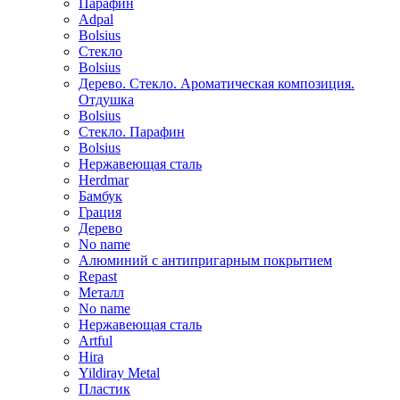
Парафин
Adpal
Bolsius
Стекло
Bolsius
Дерево. Стекло. Ароматическая композиция.
Отдушка
Bolsius
Стекло. Парафин
Bolsius
Нержавеющая сталь
Herdmar
Бамбук
Грация
Дерево
No name
Алюминий с антипригарным покрытием
Repast
Металл
No name
Нержавеющая сталь
Artful
Hira
Yildiray Metal
Пластик