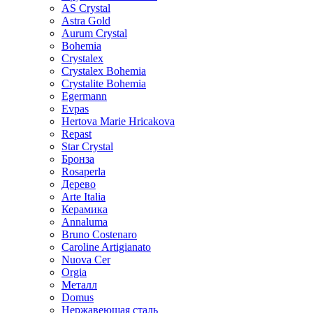
AS Crystal
Astra Gold
Aurum Crystal
Bohemia
Crystalex
Crystalex Bohemia
Crystalite Bohemia
Egermann
Evpas
Hertova Marie Hricakova
Repast
Star Crystal
Бронза
Rosaperla
Дерево
Arte Italia
Керамика
Annaluma
Bruno Costenaro
Caroline Artigianato
Nuova Cer
Orgia
Металл
Domus
Нержавеющая сталь