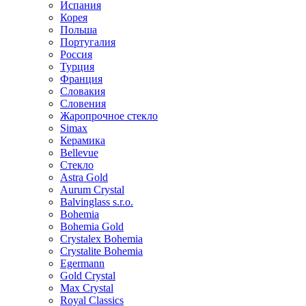
Испания
Корея
Польша
Португалия
Россия
Турция
Франция
Словакия
Словения
Жаропрочное стекло
Simax
Керамика
Bellevue
Стекло
Astra Gold
Aurum Crystal
Balvinglass s.r.o.
Bohemia
Bohemia Gold
Crystalex Bohemia
Crystalite Bohemia
Egermann
Gold Crystal
Max Crystal
Royal Classics