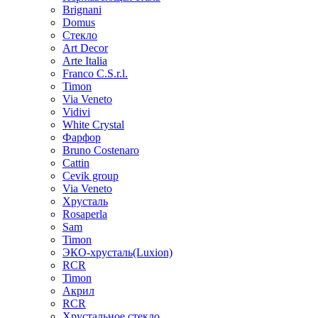
Brignani
Domus
Стекло
Art Decor
Arte Italia
Franco C.S.r.l.
Timon
Via Veneto
Vidivi
White Crystal
Фарфор
Bruno Costenaro
Cattin
Cevik group
Via Veneto
Хрусталь
Rosaperla
Sam
Timon
ЭКО-хрусталь(Luxion)
RCR
Timon
Акрил
RCR
Хрустальное стекло