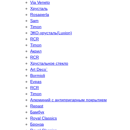
Via Veneto
Хрусталь
Rosaperla
Sam
Timon
ЭКО-хрусталь(Luxion)
RCR
Timon
Акрил
RCR
Хрустальное стекло
Art Deco`
Bormioli
Evpas
RCR
Timon
Алюминий с антипригарным покрытием
Repast
Бамбук
Royal Classics
Бронза