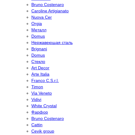
Bruno Costenaro
Caroline Artigianato
Nuova Cer
Orgia
Металл
Domus
Нержавеющая сталь
Brignani
Domus
Стекло
Art Decor
Arte Italia
Franco C.S.r.l.
Timon
Via Veneto
Vidivi
White Crystal
Фарфор
Bruno Costenaro
Cattin
Cevik group