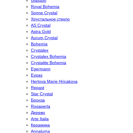
Glasspo
Royal Bohemia
Sonne Crystal
Хрустальное стекло
AS Crystal
Astra Gold
Aurum Crystal
Bohemia
Crystalex
Crystalex Bohemia
Crystalite Bohemia
Egermann
Evpas
Hertova Marie Hricakova
Repast
Star Crystal
Бронза
Rosaperla
Дерево
Arte Italia
Керамика
Annaluma