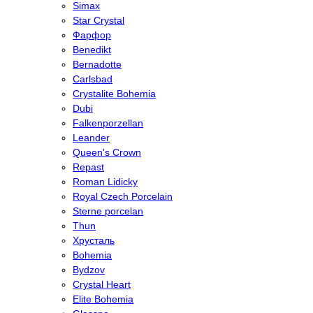
Simax
Star Crystal
Фарфор
Benedikt
Bernadotte
Carlsbad
Crystalite Bohemia
Dubi
Falkenporzellan
Leander
Queen's Crown
Repast
Roman Lidicky
Royal Czech Porcelain
Sterne porcelan
Thun
Хрусталь
Bohemia
Bydzov
Crystal Heart
Elite Bohemia