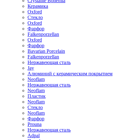
Crystalite Bohemia
Керамика
Oxford
Стекло
Oxford
Фарфор
Falkenporzellan
Oxford
Фарфор
Bavarian Porcelain
Falkenporzellan
Нержавеющая сталь
Jay
Алюминий с керамическим покрытием
Neoflam
Нержавеющая сталь
Neoflam
Пластик
Neoflam
Стекло
Neoflam
Фарфор
Prouna
Нержавеющая сталь
Adpal