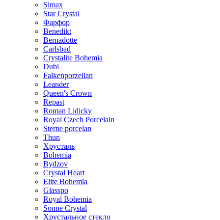
Simax
Star Crystal
Фарфор
Benedikt
Bernadotte
Carlsbad
Crystalite Bohemia
Dubi
Falkenporzellan
Leander
Queen's Crown
Repast
Roman Lidicky
Royal Czech Porcelain
Sterne porcelan
Thun
Хрусталь
Bohemia
Bydzov
Crystal Heart
Elite Bohemia
Glasspo
Royal Bohemia
Sonne Crystal
Хрустальное стекло