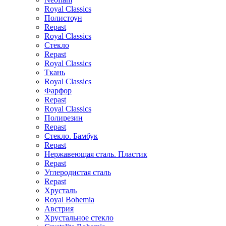
Royal Classics
Полистоун
Repast
Royal Classics
Стекло
Repast
Royal Classics
Ткань
Royal Classics
Фарфор
Repast
Royal Classics
Полирезин
Repast
Стекло. Бамбук
Repast
Нержавеющая сталь. Пластик
Repast
Углеродистая сталь
Repast
Хрусталь
Royal Bohemia
Австрия
Хрустальное стекло