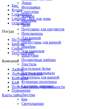
Декор
Бар
Фоторамки
Кухня
Статуэтки
Сервировка
Зеркала
LifeStyle - Все для дома
Картины
Освещение
Часы
Подставки для предметов
Посуда
Пепельницы
Для ванной
По странам
Аксессуары для ванной
Бренды
Швабры
Серии
Для хранения
Поступления
Шкатулки
Подарочные наборы
Компания
Текстиль
Постельное белье
Акции
Пледы и покрывала
Доставка и оплата
Полотенца для ванной
Контакты
Кухонные полотенца
Блог
Скатерти, дорожки
Политика конфиденциальности
Освещение
Люстры
Карта сайта
Бра
Светильники