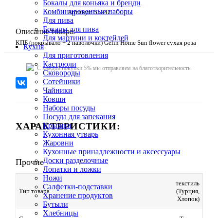
Бокалы для коньяка и бренди
Комбинированные наборы
Артикул:
55242
Для пива
Бокалы для пива
Описание товара:
Для мартини и коктейлей
КПБ (покрывало + 2 наволочки) Gelin Home Sun flower сухая роза
Кухня
Для приготовления
Кастрюли
C каждой покупки 5% мы отправляем на благотворительность.
Сковороды
Сотейники
Чайники
Ковши
Наборы посуды
Посуда для запекания
ХАРАКТЕРИСТИКИ:
Крышки
Кухонная утварь
Жаровни
Кухонные принадлежности и аксессуары
Доски разделочные
Прочие
Лопатки и ложки
Ножи
текстиль
Салфетки-подставки
Тип товара
(Турция,
Хранение продуктов
Хлопок)
Бутыли
Хлебницы