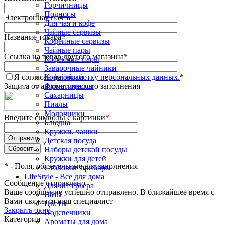
Горчичницы
Подносы
Электронная почта
Для чая и кофе
Чайные сервизы
Название товара
*
Кофейные сервизы
Чайные пары
Ссылка на товар другого магазина
*
Кофейные пары
Заварочные чайники
Я согласен на
обработку персональных данных.
*
Кофейники
Защита от автоматического заполнения
Френч-прессы
Сахарницы
Пиалы
Молочники
Введите символы с картинки
*
Блюдца
Кружки, чашки
Детская посуда
Наборы детской посуды
Кружки для детей
*
- Поля, обязательные для заполнения
Столовые приборы
LifeStyle - Все для дома
Сообщение отправлено
Для интерьера
Ваше сообщение успешно отправлено. В ближайшее время с
Вазы
Вами свяжется наш специалист
Цветы
Закрыть окно
Подсвечники
Категории
Ароматы для дома