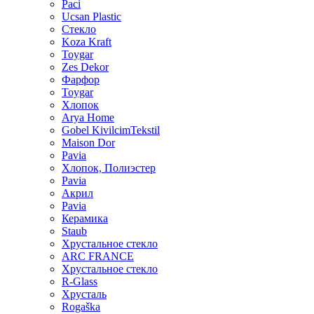
Paci
Ucsan Plastic
Стекло
Koza Kraft
Toygar
Zes Dekor
Фарфор
Toygar
Хлопок
Arya Home
Gobel KivilcimTekstil
Maison Dor
Pavia
Хлопок, Полиэстер
Pavia
Акрил
Pavia
Керамика
Staub
Хрустальное стекло
ARC FRANCE
Хрустальное стекло
R-Glass
Хрусталь
Rogaška