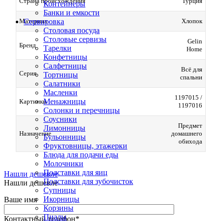
Страна происхождения
Турция
Контейнеры
Банки и емкости
Сервировка
Материал
Хлопок
Столовая посуда
Столовые сервизы
Gelin
Бренд
Тарелки
Home
Конфетницы
Салфетницы
Всё для
Серия
Тортницы
спальни
Салатники
Масленки
1197015 /
Менажницы
Картинки
1197016
Солонки и перечницы
Соусники
Предмет
Лимонницы
Назначение
домашнего
Бульонницы
обихода
Фруктовницы, этажерки
Блюда для подачи еды
Молочники
Подставки для яиц
Нашли дешевле
Подставки для зубочисток
Нашли дешевле
Супницы
Икорницы
Ваше имя
Корзины
Пиалы
Контактный телефон
*