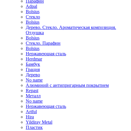
Парафин
Adpal
Bolsius
Стекло
Bolsius
Дерево. Стекло. Ароматическая композиция.
Отдушка
Bolsius
Стекло. Парафин
Bolsius
Нержавеющая сталь
Herdmar
Бамбук
Грация
Дерево
No name
Алюминий с антипригарным покрытием
Repast
Металл
No name
Нержавеющая сталь
Artful
Hira
Yildiray Metal
Пластик