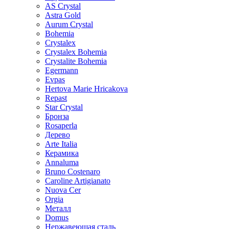
AS Crystal
Astra Gold
Aurum Crystal
Bohemia
Crystalex
Crystalex Bohemia
Crystalite Bohemia
Egermann
Evpas
Hertova Marie Hricakova
Repast
Star Crystal
Бронза
Rosaperla
Дерево
Arte Italia
Керамика
Annaluma
Bruno Costenaro
Caroline Artigianato
Nuova Cer
Orgia
Металл
Domus
Нержавеющая сталь