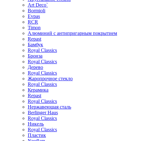
Art Deco`
Bormioli
Evpas
RCR
Timon
Алюминий с антипригарным покрытием
Repast
Бамбук
Royal Classics
Бронза
Royal Classics
Дерево
Royal Classics
Жаропрочное стекло
Royal Classics
Керамика
Repast
Royal Classics
Нержавеющая сталь
Berlinger Haus
Royal Classics
Никель
Royal Classics
Пластик
Neoflam