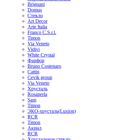
Brignani
Domus
Стекло
Art Decor
Arte Italia
Franco C.S.r.l.
Timon
Via Veneto
Vidivi
White Crystal
Фарфор
Bruno Costenaro
Cattin
Cevik group
Via Veneto
Хрусталь
Rosaperla
Sam
Timon
ЭКО-хрусталь(Luxion)
RCR
Timon
Акрил
RCR
Хрустальное стекло