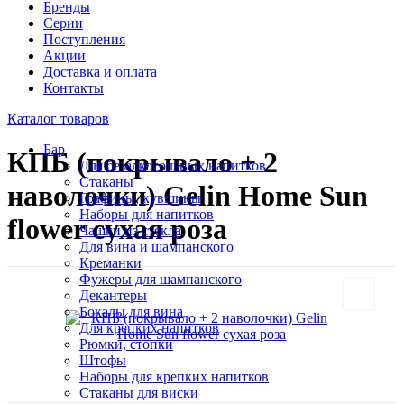
Бренды
Серии
Поступления
Акции
Доставка и оплата
Контакты
Каталог товаров
Бар
КПБ (покрывало + 2
Для безалкогольных напитков
Стаканы
наволочки) Gelin Home Sun
Графины, кувшины
Наборы для напитков
flower сухая роза
Чашки из стекла
Для вина и шампанского
Креманки
Фужеры для шампанского
Декантеры
Бокалы для вина
Для крепких напитков
Рюмки, стопки
Штофы
Наборы для крепких напитков
Стаканы для виски