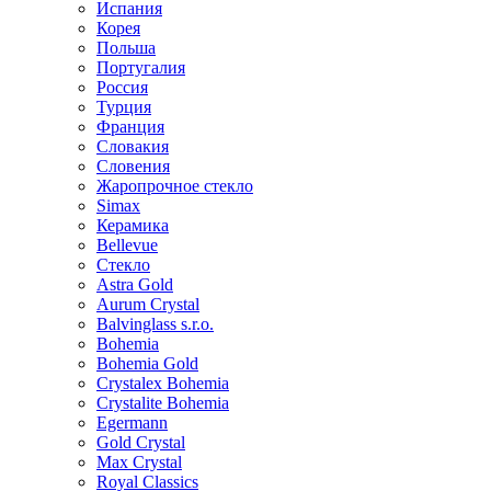
Испания
Корея
Польша
Португалия
Россия
Турция
Франция
Словакия
Словения
Жаропрочное стекло
Simax
Керамика
Bellevue
Стекло
Astra Gold
Aurum Crystal
Balvinglass s.r.o.
Bohemia
Bohemia Gold
Crystalex Bohemia
Crystalite Bohemia
Egermann
Gold Crystal
Max Crystal
Royal Classics