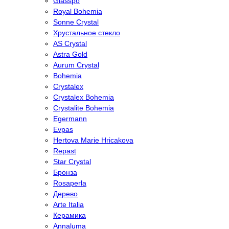
Glasspo
Royal Bohemia
Sonne Crystal
Хрустальное стекло
AS Crystal
Astra Gold
Aurum Crystal
Bohemia
Crystalex
Crystalex Bohemia
Crystalite Bohemia
Egermann
Evpas
Hertova Marie Hricakova
Repast
Star Crystal
Бронза
Rosaperla
Дерево
Arte Italia
Керамика
Annaluma