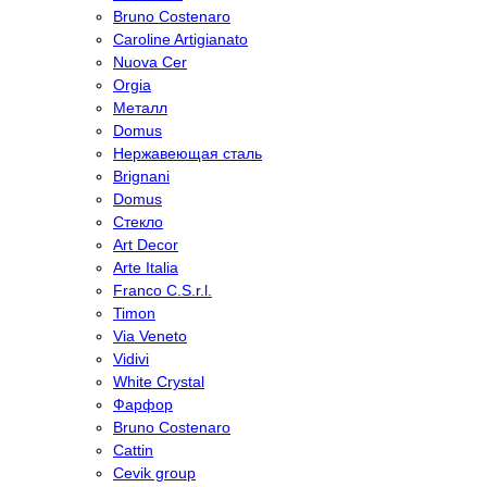
Bruno Costenaro
Caroline Artigianato
Nuova Cer
Orgia
Металл
Domus
Нержавеющая сталь
Brignani
Domus
Стекло
Art Decor
Arte Italia
Franco C.S.r.l.
Timon
Via Veneto
Vidivi
White Crystal
Фарфор
Bruno Costenaro
Cattin
Cevik group