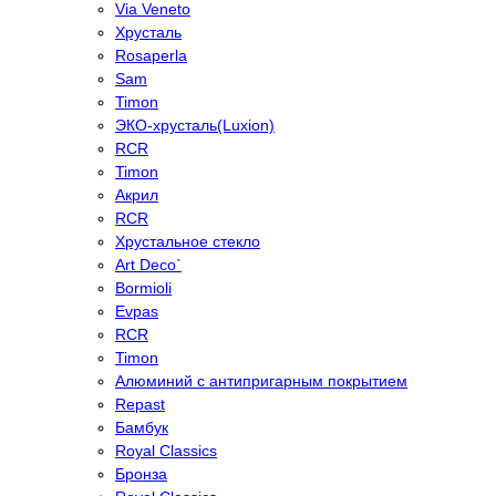
Via Veneto
Хрусталь
Rosaperla
Sam
Timon
ЭКО-хрусталь(Luxion)
RCR
Timon
Акрил
RCR
Хрустальное стекло
Art Deco`
Bormioli
Evpas
RCR
Timon
Алюминий с антипригарным покрытием
Repast
Бамбук
Royal Classics
Бронза