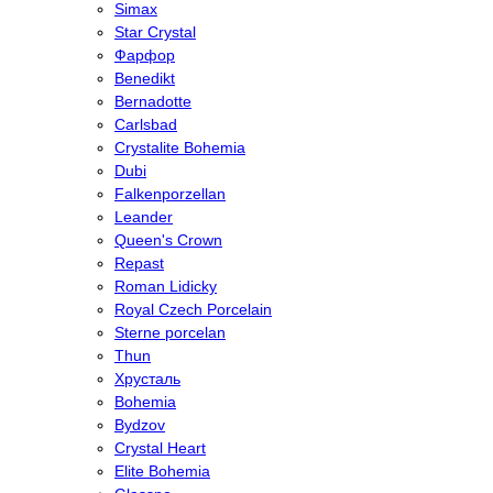
Simax
Star Crystal
Фарфор
Benedikt
Bernadotte
Carlsbad
Crystalite Bohemia
Dubi
Falkenporzellan
Leander
Queen's Crown
Repast
Roman Lidicky
Royal Czech Porcelain
Sterne porcelan
Thun
Хрусталь
Bohemia
Bydzov
Crystal Heart
Elite Bohemia