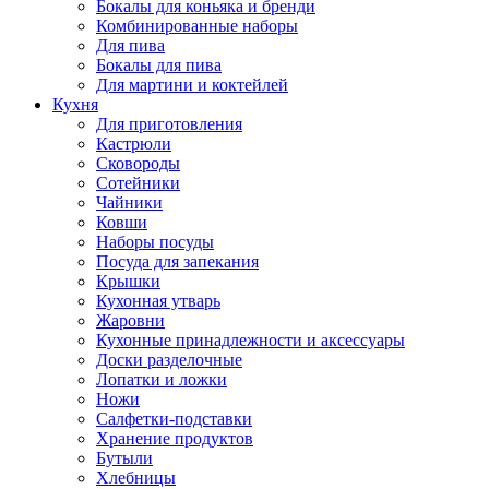
Бокалы для коньяка и бренди
Комбинированные наборы
Для пива
Бокалы для пива
Для мартини и коктейлей
Кухня
Для приготовления
Кастрюли
Сковороды
Сотейники
Чайники
Ковши
Наборы посуды
Посуда для запекания
Крышки
Кухонная утварь
Жаровни
Кухонные принадлежности и аксессуары
Доски разделочные
Лопатки и ложки
Ножи
Салфетки-подставки
Хранение продуктов
Бутыли
Хлебницы