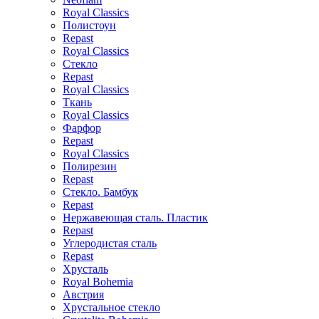
Royal Classics
Полистоун
Repast
Royal Classics
Стекло
Repast
Royal Classics
Ткань
Royal Classics
Фарфор
Repast
Royal Classics
Полирезин
Repast
Стекло. Бамбук
Repast
Нержавеющая сталь. Пластик
Repast
Углеродистая сталь
Repast
Хрусталь
Royal Bohemia
Австрия
Хрустальное стекло