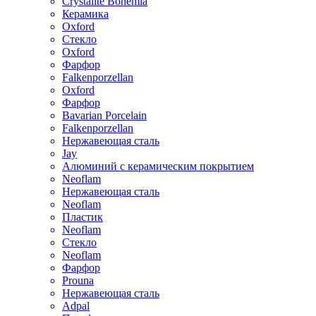
Crystalite Bohemia
Керамика
Oxford
Стекло
Oxford
Фарфор
Falkenporzellan
Oxford
Фарфор
Bavarian Porcelain
Falkenporzellan
Нержавеющая сталь
Jay
Алюминий с керамическим покрытием
Neoflam
Нержавеющая сталь
Neoflam
Пластик
Neoflam
Стекло
Neoflam
Фарфор
Prouna
Нержавеющая сталь
Adpal