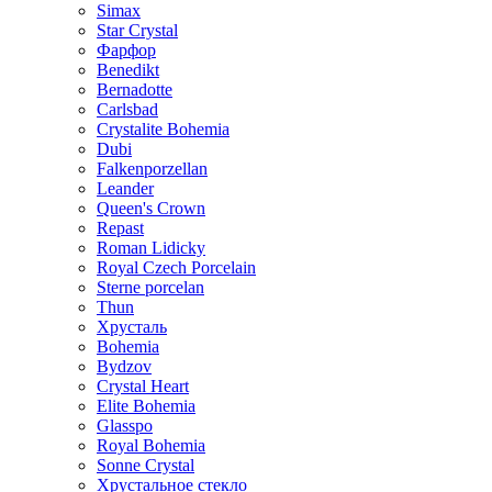
Simax
Star Crystal
Фарфор
Benedikt
Bernadotte
Carlsbad
Crystalite Bohemia
Dubi
Falkenporzellan
Leander
Queen's Crown
Repast
Roman Lidicky
Royal Czech Porcelain
Sterne porcelan
Thun
Хрусталь
Bohemia
Bydzov
Crystal Heart
Elite Bohemia
Glasspo
Royal Bohemia
Sonne Crystal
Хрустальное стекло