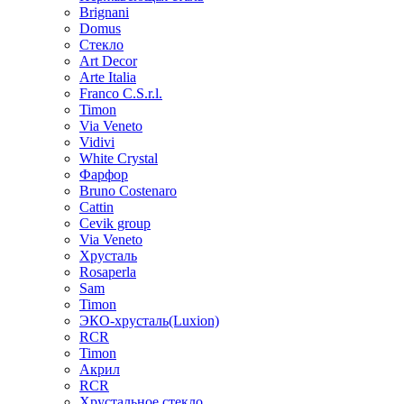
Brignani
Domus
Стекло
Art Decor
Arte Italia
Franco C.S.r.l.
Timon
Via Veneto
Vidivi
White Crystal
Фарфор
Bruno Costenaro
Cattin
Cevik group
Via Veneto
Хрусталь
Rosaperla
Sam
Timon
ЭКО-хрусталь(Luxion)
RCR
Timon
Акрил
RCR
Хрустальное стекло