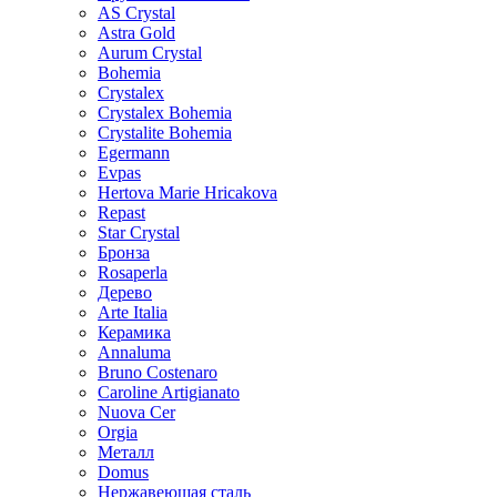
AS Crystal
Astra Gold
Aurum Crystal
Bohemia
Crystalex
Crystalex Bohemia
Crystalite Bohemia
Egermann
Evpas
Hertova Marie Hricakova
Repast
Star Crystal
Бронза
Rosaperla
Дерево
Arte Italia
Керамика
Annaluma
Bruno Costenaro
Caroline Artigianato
Nuova Cer
Orgia
Металл
Domus
Нержавеющая сталь