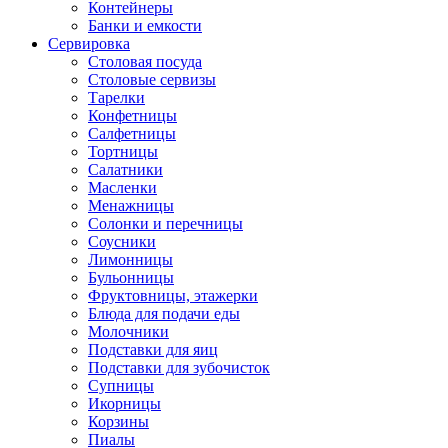
Контейнеры
Банки и емкости
Сервировка
Столовая посуда
Столовые сервизы
Тарелки
Конфетницы
Салфетницы
Тортницы
Салатники
Масленки
Менажницы
Солонки и перечницы
Соусники
Лимонницы
Бульонницы
Фруктовницы, этажерки
Блюда для подачи еды
Молочники
Подставки для яиц
Подставки для зубочисток
Супницы
Икорницы
Корзины
Пиалы