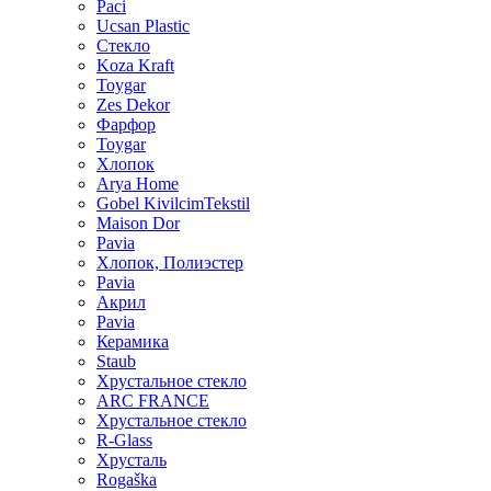
Paci
Ucsan Plastic
Стекло
Koza Kraft
Toygar
Zes Dekor
Фарфор
Toygar
Хлопок
Arya Home
Gobel KivilcimTekstil
Maison Dor
Pavia
Хлопок, Полиэстер
Pavia
Акрил
Pavia
Керамика
Staub
Хрустальное стекло
ARC FRANCE
Хрустальное стекло
R-Glass
Хрусталь
Rogaška