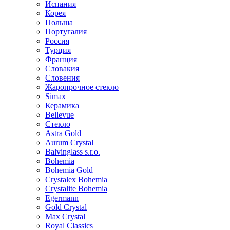
Испания
Корея
Польша
Португалия
Россия
Турция
Франция
Словакия
Словения
Жаропрочное стекло
Simax
Керамика
Bellevue
Стекло
Astra Gold
Aurum Crystal
Balvinglass s.r.o.
Bohemia
Bohemia Gold
Crystalex Bohemia
Crystalite Bohemia
Egermann
Gold Crystal
Max Crystal
Royal Classics