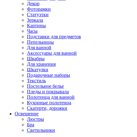
Декор
Фоторамки
Статуэтки
Зеркала
Картины
Часы
Подставки для предметов
Пепельницы
Для ванной
Аксессуары для ванной
Швабры
Для хранения
Шкатулки
Подарочные наборы
Текстиль
Постельное белье
Пледы и покрывала
Полотенца для ванной
Кухонные полотенца
Скатерти, дорожки
Освещение
Люстры
Бра
Светильники