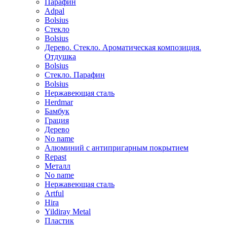
Парафин
Adpal
Bolsius
Стекло
Bolsius
Дерево. Стекло. Ароматическая композиция.
Отдушка
Bolsius
Стекло. Парафин
Bolsius
Нержавеющая сталь
Herdmar
Бамбук
Грация
Дерево
No name
Алюминий с антипригарным покрытием
Repast
Металл
No name
Нержавеющая сталь
Artful
Hira
Yildiray Metal
Пластик