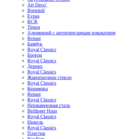
Art Deco`
Bormioli
Evpas
RCR
Timon
Алюминий с антипригарным покрытием
Repast
Бамбук
Royal Classics
Бронза
Royal Classics
Дерево
Royal Classics
Жаропрочное стекло
Royal Classics
Керамика
Repast
Royal Classics
Нержавеющая сталь
Berlinger Haus
Royal Classics
Никель
Royal Classics
Пластик
Neoflam