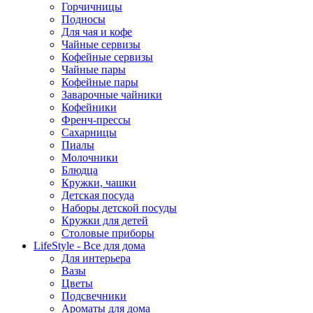
Горчичницы
Подносы
Для чая и кофе
Чайные сервизы
Кофейные сервизы
Чайные пары
Кофейные пары
Заварочные чайники
Кофейники
Френч-прессы
Сахарницы
Пиалы
Молочники
Блюдца
Кружки, чашки
Детская посуда
Наборы детской посуды
Кружки для детей
Столовые приборы
LifeStyle - Все для дома
Для интерьера
Вазы
Цветы
Подсвечники
Ароматы для дома