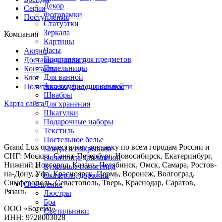
Декор
Серии
Фоторамки
Поступления
Статуэтки
Зеркала
Компания
Картины
Часы
Акции
Подставки для предметов
Доставка и оплата
Пепельницы
Контакты
Для ванной
Блог
Аксессуары для ванной
Политика конфиденциальности
Швабры
Карта сайта
Для хранения
Шкатулки
Подарочные наборы
Текстиль
Постельное белье
Grand Lux осуществляет доставку по всем городам России и
Пледы и покрывала
СНГ: Москва, Санкт-Петербург, Новосибирск, Екатеринбург,
Полотенца для ванной
Нижний Новгород, Казань, Челябинск, Омск, Самара, Ростов-
Кухонные полотенца
на-Дону, Уфа, Красноярск, Пермь, Воронеж, Волгоград,
Скатерти, дорожки
Симферополь, Севастополь, Тверь, Краснодар, Саратов,
Освещение
Рязань
Люстры
Бра
ООО «Богема»
Светильники
ИНН: 9728003028