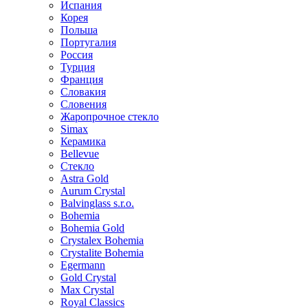
Испания
Корея
Польша
Португалия
Россия
Турция
Франция
Словакия
Словения
Жаропрочное стекло
Simax
Керамика
Bellevue
Стекло
Astra Gold
Aurum Crystal
Balvinglass s.r.o.
Bohemia
Bohemia Gold
Crystalex Bohemia
Crystalite Bohemia
Egermann
Gold Crystal
Max Crystal
Royal Classics