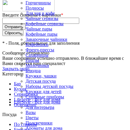
Горчичницы
Подносы
Для чая и кофе
Введите символы с картинки
*
Чайные сервизы
Кофейные сервизы
Чайные пары
Кофейные пары
Заварочные чайники
*
- Поля, обязательные для заполнения
Кофейники
Френч-прессы
Сообщение отправлено
Сахарницы
Ваше сообщение успешно отправлено. В ближайшее время с
Пиалы
Вами свяжется наш специалист
Молочники
Закрыть окно
Блюдца
Категории
Кружки, чашки
Детская посуда
Бар
Наборы детской посуды
Кухня
Кружки для детей
Сервировка
Столовые приборы
LifeStyle - Все для дома
LifeStyle - Все для дома
Освещение
Для интерьера
Вазы
Посуда
Цветы
Подсвечники
По странам
Ароматы для дома
Бренды