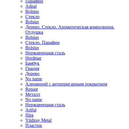
Парафин
Adpal
Bolsius
Стекло
Bolsius
Дерево. Стекло. Ароматическая композиция.
Отдушка
Bolsius
Стекло. Парафин
Bolsius
Нержавеющая сталь
Herdmar
Бамбук
Грация
Дерево
No name
Алюминий с антипригарным покрытием
Repast
Металл
No name
Нержавеющая сталь
Artful
Hira
Yildiray Metal
Пластик