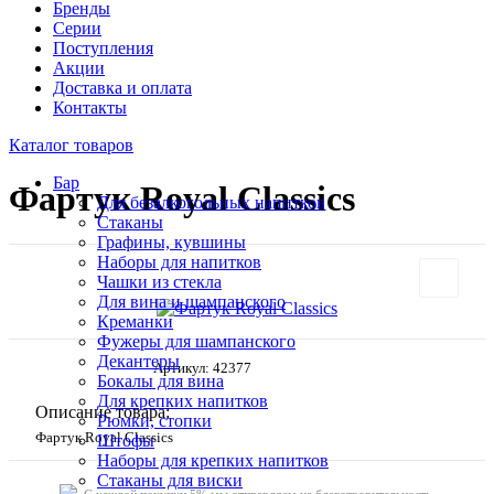
Бренды
Серии
Поступления
Акции
Доставка и оплата
Контакты
Каталог товаров
Бар
Фартук Royal Classics
Для безалкогольных напитков
Стаканы
Графины, кувшины
Наборы для напитков
Чашки из стекла
Для вина и шампанского
Креманки
Фужеры для шампанского
Декантеры
Артикул:
42377
Бокалы для вина
Для крепких напитков
Описание товара:
Рюмки, стопки
Фартук Royal Classics
Штофы
Наборы для крепких напитков
Стаканы для виски