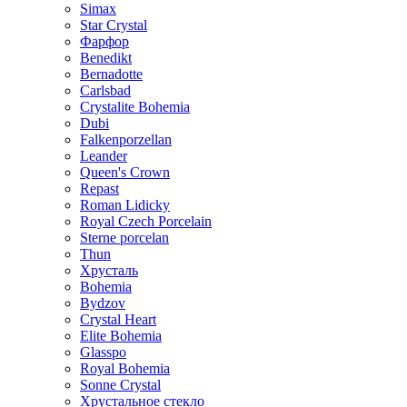
Simax
Star Crystal
Фарфор
Benedikt
Bernadotte
Carlsbad
Crystalite Bohemia
Dubi
Falkenporzellan
Leander
Queen's Crown
Repast
Roman Lidicky
Royal Czech Porcelain
Sterne porcelan
Thun
Хрусталь
Bohemia
Bydzov
Crystal Heart
Elite Bohemia
Glasspo
Royal Bohemia
Sonne Crystal
Хрустальное стекло