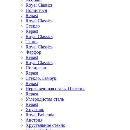
Royal Classics
Полистоун
Repast
Royal Classics
Стекло
Repast
Royal Classics
Ткань
Royal Classics
Фарфор
Repast
Royal Classics
Полирезин
Repast
Стекло. Бамбук
Repast
Нержавеющая сталь. Пластик
Repast
Углеродистая сталь
Repast
Хрусталь
Royal Bohemia
Австрия
Хрустальное стекло