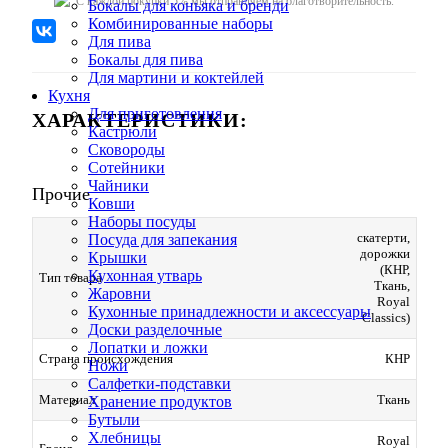
C каждой покупки 5% мы отправляем на благотворительность.
Бокалы для коньяка и бренди
Комбинированные наборы
Для пива
Бокалы для пива
Для мартини и коктейлей
Кухня
Для приготовления
ХАРАКТЕРИСТИКИ:
Кастрюли
Сковороды
Сотейники
Чайники
Прочие
Ковши
Наборы посуды
скатерти,
Посуда для запекания
дорожки
Крышки
(КНР,
Кухонная утварь
Тип товара
Ткань,
Жаровни
Royal
Кухонные принадлежности и аксессуары
Classics)
Доски разделочные
Лопатки и ложки
Страна происхождения
КНР
Ножи
Салфетки-подставки
Материал
Ткань
Хранение продуктов
Бутыли
Хлебницы
Royal