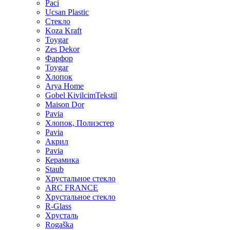
Paci
Ucsan Plastic
Стекло
Koza Kraft
Toygar
Zes Dekor
Фарфор
Toygar
Хлопок
Arya Home
Gobel KivilcimTekstil
Maison Dor
Pavia
Хлопок, Полиэстер
Pavia
Акрил
Pavia
Керамика
Staub
Хрустальное стекло
ARC FRANCE
Хрустальное стекло
R-Glass
Хрусталь
Rogaška