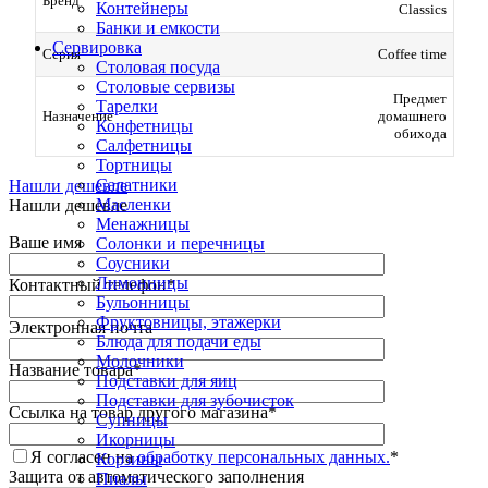
Бренд
Контейнеры
Classics
Банки и емкости
Сервировка
Серия
Coffee time
Столовая посуда
Столовые сервизы
Предмет
Тарелки
Назначение
домашнего
Конфетницы
обихода
Салфетницы
Тортницы
Салатники
Нашли дешевле
Масленки
Нашли дешевле
Менажницы
Ваше имя
Солонки и перечницы
Соусники
Лимонницы
Контактный телефон
*
Бульонницы
Фруктовницы, этажерки
Электронная почта
Блюда для подачи еды
Молочники
Название товара
*
Подставки для яиц
Подставки для зубочисток
Ссылка на товар другого магазина
*
Супницы
Икорницы
Я согласен на
обработку персональных данных.
*
Корзины
Защита от автоматического заполнения
Пиалы