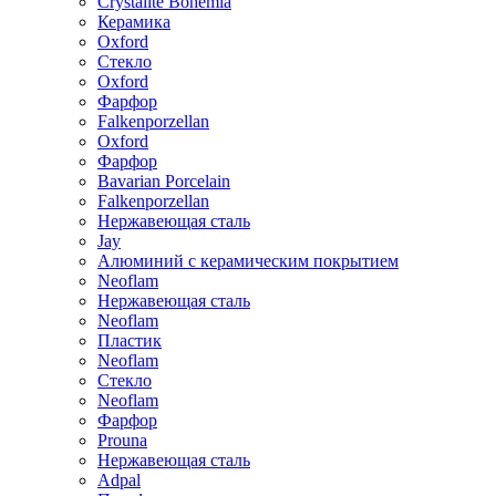
Crystalite Bohemia
Керамика
Oxford
Стекло
Oxford
Фарфор
Falkenporzellan
Oxford
Фарфор
Bavarian Porcelain
Falkenporzellan
Нержавеющая сталь
Jay
Алюминий с керамическим покрытием
Neoflam
Нержавеющая сталь
Neoflam
Пластик
Neoflam
Стекло
Neoflam
Фарфор
Prouna
Нержавеющая сталь
Adpal