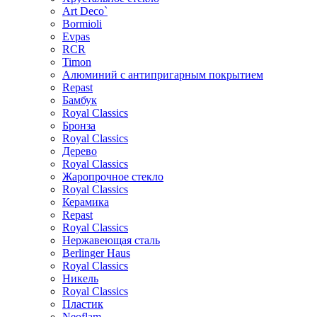
Art Deco`
Bormioli
Evpas
RCR
Timon
Алюминий с антипригарным покрытием
Repast
Бамбук
Royal Classics
Бронза
Royal Classics
Дерево
Royal Classics
Жаропрочное стекло
Royal Classics
Керамика
Repast
Royal Classics
Нержавеющая сталь
Berlinger Haus
Royal Classics
Никель
Royal Classics
Пластик
Neoflam