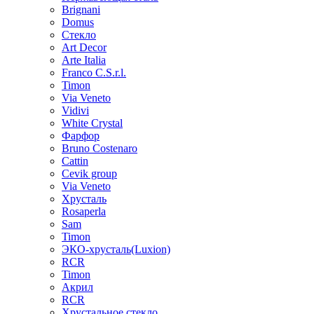
Brignani
Domus
Стекло
Art Decor
Arte Italia
Franco C.S.r.l.
Timon
Via Veneto
Vidivi
White Crystal
Фарфор
Bruno Costenaro
Cattin
Cevik group
Via Veneto
Хрусталь
Rosaperla
Sam
Timon
ЭКО-хрусталь(Luxion)
RCR
Timon
Акрил
RCR
Хрустальное стекло