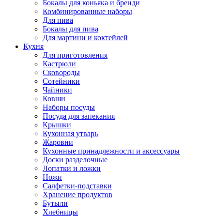
Бокалы для коньяка и бренди
Комбинированные наборы
Для пива
Бокалы для пива
Для мартини и коктейлей
Кухня
Для приготовления
Кастрюли
Сковороды
Сотейники
Чайники
Ковши
Наборы посуды
Посуда для запекания
Крышки
Кухонная утварь
Жаровни
Кухонные принадлежности и аксессуары
Доски разделочные
Лопатки и ложки
Ножи
Салфетки-подставки
Хранение продуктов
Бутыли
Хлебницы