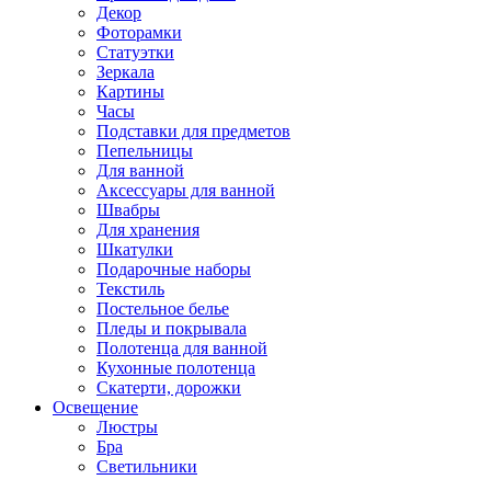
Декор
Фоторамки
Статуэтки
Зеркала
Картины
Часы
Подставки для предметов
Пепельницы
Для ванной
Аксессуары для ванной
Швабры
Для хранения
Шкатулки
Подарочные наборы
Текстиль
Постельное белье
Пледы и покрывала
Полотенца для ванной
Кухонные полотенца
Скатерти, дорожки
Освещение
Люстры
Бра
Светильники