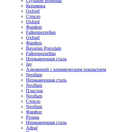
Crystalite Bohemia
Керамика
Oxford
Стекло
Oxford
Фарфор
Falkenporzellan
Oxford
Фарфор
Bavarian Porcelain
Falkenporzellan
Нержавеющая сталь
Jay
Алюминий с керамическим покрытием
Neoflam
Нержавеющая сталь
Neoflam
Пластик
Neoflam
Стекло
Neoflam
Фарфор
Prouna
Нержавеющая сталь
Adpal