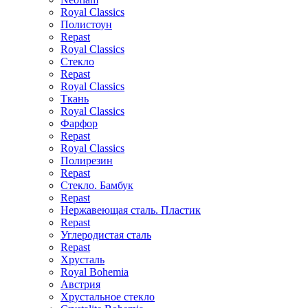
Royal Classics
Полистоун
Repast
Royal Classics
Стекло
Repast
Royal Classics
Ткань
Royal Classics
Фарфор
Repast
Royal Classics
Полирезин
Repast
Стекло. Бамбук
Repast
Нержавеющая сталь. Пластик
Repast
Углеродистая сталь
Repast
Хрусталь
Royal Bohemia
Австрия
Хрустальное стекло