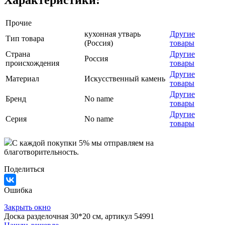
Прочие
кухонная утварь
Другие
Тип товара
(Россия)
товары
Страна
Другие
Россия
происхождения
товары
Другие
Материал
Искусственный камень
товары
Другие
Бренд
No name
товары
Другие
Серия
No name
товары
C каждой покупки 5% мы отправляем на
благотворительность.
Поделиться
Ошибка
Закрыть окно
Доска разделочная 30*20 см, артикул 54991