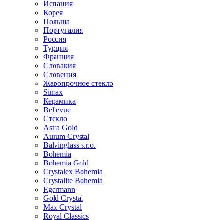
Испания
Корея
Польша
Португалия
Россия
Турция
Франция
Словакия
Словения
Жаропрочное стекло
Simax
Керамика
Bellevue
Стекло
Astra Gold
Aurum Crystal
Balvinglass s.r.o.
Bohemia
Bohemia Gold
Crystalex Bohemia
Crystalite Bohemia
Egermann
Gold Crystal
Max Crystal
Royal Classics