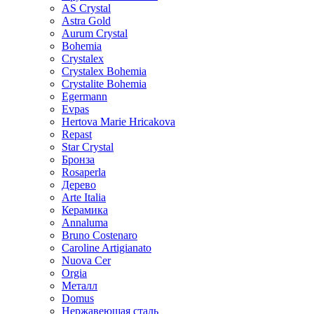
AS Crystal
Astra Gold
Aurum Crystal
Bohemia
Crystalex
Crystalex Bohemia
Crystalite Bohemia
Egermann
Evpas
Hertova Marie Hricakova
Repast
Star Crystal
Бронза
Rosaperla
Дерево
Arte Italia
Керамика
Annaluma
Bruno Costenaro
Caroline Artigianato
Nuova Cer
Orgia
Металл
Domus
Нержавеющая сталь