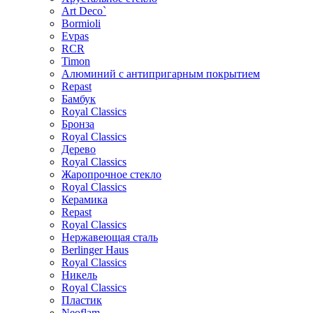
Art Deco`
Bormioli
Evpas
RCR
Timon
Алюминий с антипригарным покрытием
Repast
Бамбук
Royal Classics
Бронза
Royal Classics
Дерево
Royal Classics
Жаропрочное стекло
Royal Classics
Керамика
Repast
Royal Classics
Нержавеющая сталь
Berlinger Haus
Royal Classics
Никель
Royal Classics
Пластик
Neoflam