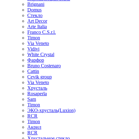
Brignani
Domus
Стекло
Art Decor
Arte Italia
Franco C.S.r.l.
Timon
Via Veneto
Vidivi
White Crystal
Фарфор
Bruno Costenaro
Cattin
Cevik group
Via Veneto
Хрусталь
Rosaperla
Sam
Timon
ЭКО-хрусталь(Luxion)
RCR
Timon
Акрил
RCR
Хрустальное стекло