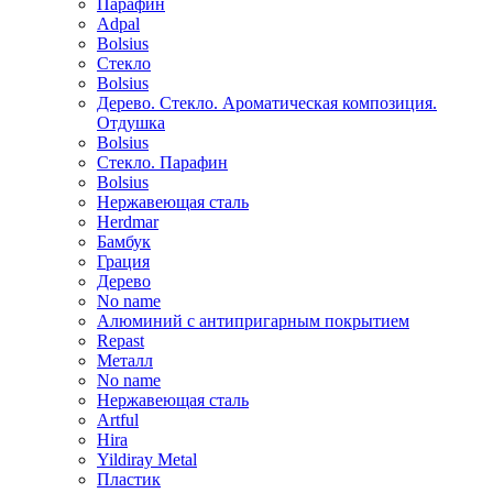
Парафин
Adpal
Bolsius
Стекло
Bolsius
Дерево. Стекло. Ароматическая композиция.
Отдушка
Bolsius
Стекло. Парафин
Bolsius
Нержавеющая сталь
Herdmar
Бамбук
Грация
Дерево
No name
Алюминий с антипригарным покрытием
Repast
Металл
No name
Нержавеющая сталь
Artful
Hira
Yildiray Metal
Пластик