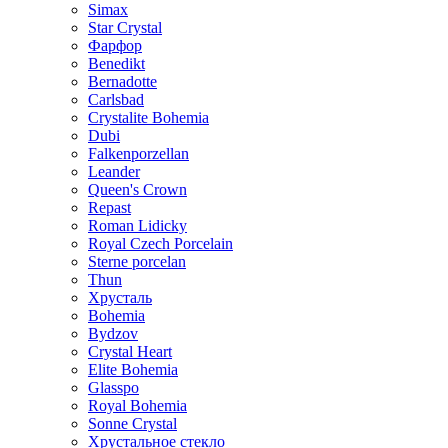
Simax
Star Crystal
Фарфор
Benedikt
Bernadotte
Carlsbad
Crystalite Bohemia
Dubi
Falkenporzellan
Leander
Queen's Crown
Repast
Roman Lidicky
Royal Czech Porcelain
Sterne porcelan
Thun
Хрусталь
Bohemia
Bydzov
Crystal Heart
Elite Bohemia
Glasspo
Royal Bohemia
Sonne Crystal
Хрустальное стекло