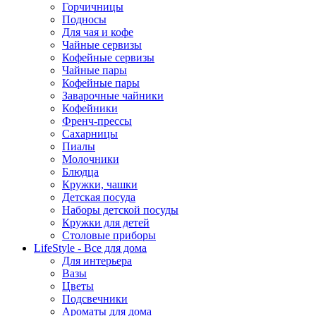
Горчичницы
Подносы
Для чая и кофе
Чайные сервизы
Кофейные сервизы
Чайные пары
Кофейные пары
Заварочные чайники
Кофейники
Френч-прессы
Сахарницы
Пиалы
Молочники
Блюдца
Кружки, чашки
Детская посуда
Наборы детской посуды
Кружки для детей
Столовые приборы
LifeStyle - Все для дома
Для интерьера
Вазы
Цветы
Подсвечники
Ароматы для дома