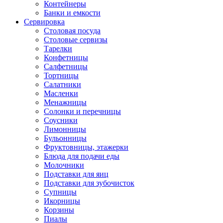
Контейнеры
Банки и емкости
Сервировка
Столовая посуда
Столовые сервизы
Тарелки
Конфетницы
Салфетницы
Тортницы
Салатники
Масленки
Менажницы
Солонки и перечницы
Соусники
Лимонницы
Бульонницы
Фруктовницы, этажерки
Блюда для подачи еды
Молочники
Подставки для яиц
Подставки для зубочисток
Супницы
Икорницы
Корзины
Пиалы