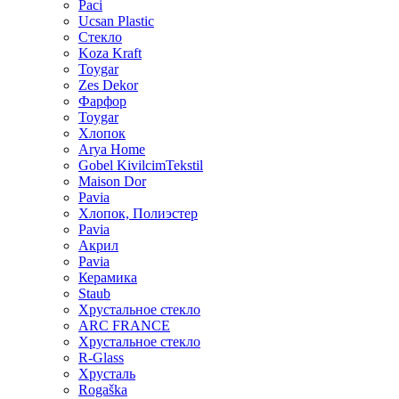
Paci
Ucsan Plastic
Стекло
Koza Kraft
Toygar
Zes Dekor
Фарфор
Toygar
Хлопок
Arya Home
Gobel KivilcimTekstil
Maison Dor
Pavia
Хлопок, Полиэстер
Pavia
Акрил
Pavia
Керамика
Staub
Хрустальное стекло
ARC FRANCE
Хрустальное стекло
R-Glass
Хрусталь
Rogaška