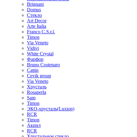
Brignani
Domus
Стекло
Art Decor
Arte Italia
Franco C.S.r.l.
Timon
Via Veneto
Vidivi
White Crystal
Фарфор
Bruno Costenaro
Cattin
Cevik group
Via Veneto
Хрусталь
Rosaperla
Sam
Timon
ЭКО-хрусталь(Luxion)
RCR
Timon
Акрил
RCR
Хрустальное стекло