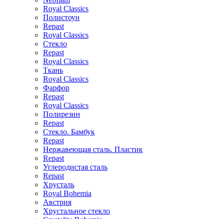
Royal Classics
Полистоун
Repast
Royal Classics
Стекло
Repast
Royal Classics
Ткань
Royal Classics
Фарфор
Repast
Royal Classics
Полирезин
Repast
Стекло. Бамбук
Repast
Нержавеющая сталь. Пластик
Repast
Углеродистая сталь
Repast
Хрусталь
Royal Bohemia
Австрия
Хрустальное стекло