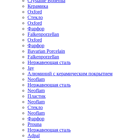
Crystalite Bohemia
Керамика
Oxford
Стекло
Oxford
Фарфор
Falkenporzellan
Oxford
Фарфор
Bavarian Porcelain
Falkenporzellan
Нержавеющая сталь
Jay
Алюминий с керамическим покрытием
Neoflam
Нержавеющая сталь
Neoflam
Пластик
Neoflam
Стекло
Neoflam
Фарфор
Prouna
Нержавеющая сталь
Adpal