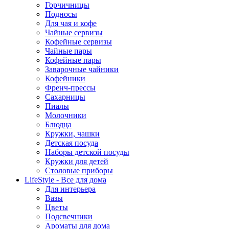
Горчичницы
Подносы
Для чая и кофе
Чайные сервизы
Кофейные сервизы
Чайные пары
Кофейные пары
Заварочные чайники
Кофейники
Френч-прессы
Сахарницы
Пиалы
Молочники
Блюдца
Кружки, чашки
Детская посуда
Наборы детской посуды
Кружки для детей
Столовые приборы
LifeStyle - Все для дома
Для интерьера
Вазы
Цветы
Подсвечники
Ароматы для дома