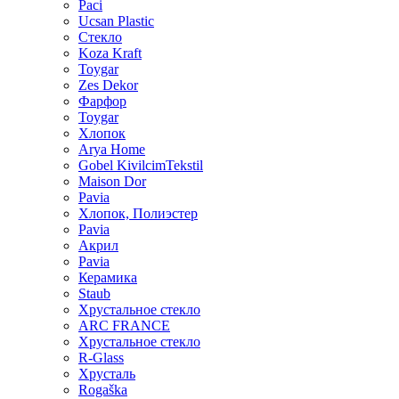
Paci
Ucsan Plastic
Стекло
Koza Kraft
Toygar
Zes Dekor
Фарфор
Toygar
Хлопок
Arya Home
Gobel KivilcimTekstil
Maison Dor
Pavia
Хлопок, Полиэстер
Pavia
Акрил
Pavia
Керамика
Staub
Хрустальное стекло
ARC FRANCE
Хрустальное стекло
R-Glass
Хрусталь
Rogaška