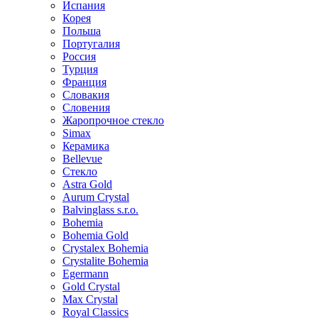
Испания
Корея
Польша
Португалия
Россия
Турция
Франция
Словакия
Словения
Жаропрочное стекло
Simax
Керамика
Bellevue
Стекло
Astra Gold
Aurum Crystal
Balvinglass s.r.o.
Bohemia
Bohemia Gold
Crystalex Bohemia
Crystalite Bohemia
Egermann
Gold Crystal
Max Crystal
Royal Classics