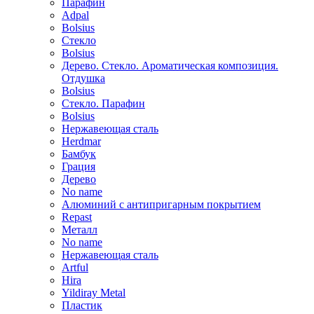
Парафин
Adpal
Bolsius
Стекло
Bolsius
Дерево. Стекло. Ароматическая композиция.
Отдушка
Bolsius
Стекло. Парафин
Bolsius
Нержавеющая сталь
Herdmar
Бамбук
Грация
Дерево
No name
Алюминий с антипригарным покрытием
Repast
Металл
No name
Нержавеющая сталь
Artful
Hira
Yildiray Metal
Пластик