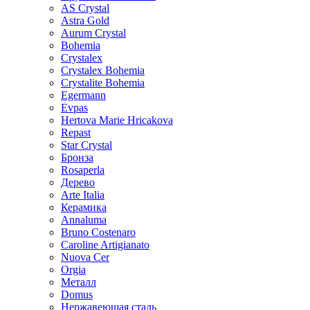
AS Crystal
Astra Gold
Aurum Crystal
Bohemia
Crystalex
Crystalex Bohemia
Crystalite Bohemia
Egermann
Evpas
Hertova Marie Hricakova
Repast
Star Crystal
Бронза
Rosaperla
Дерево
Arte Italia
Керамика
Annaluma
Bruno Costenaro
Caroline Artigianato
Nuova Cer
Orgia
Металл
Domus
Нержавеющая сталь