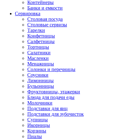
Контейнеры
Банки и емкости
Сервировка
Столовая посуда
Столовые сервизы
Тарелки
Конфетницы
Салфетницы
Тортницы
Салатники
Масленки
Менажницы
Солонки и перечницы
Соусники
Лимонницы
Бульонницы
Фруктовницы, этажерки
Блюда для подачи еды
Молочники
Подставки для яиц
Подставки для зубочисток
Супницы
Икорницы
Корзины
Пиалы