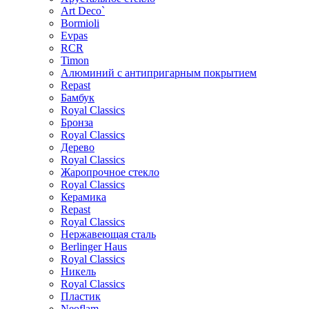
Art Deco`
Bormioli
Evpas
RCR
Timon
Алюминий с антипригарным покрытием
Repast
Бамбук
Royal Classics
Бронза
Royal Classics
Дерево
Royal Classics
Жаропрочное стекло
Royal Classics
Керамика
Repast
Royal Classics
Нержавеющая сталь
Berlinger Haus
Royal Classics
Никель
Royal Classics
Пластик
Neoflam