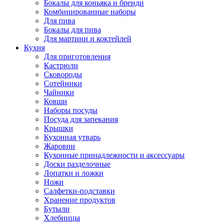
Бокалы для коньяка и бренди
Комбинированные наборы
Для пива
Бокалы для пива
Для мартини и коктейлей
Кухня
Для приготовления
Кастрюли
Сковороды
Сотейники
Чайники
Ковши
Наборы посуды
Посуда для запекания
Крышки
Кухонная утварь
Жаровни
Кухонные принадлежности и аксессуары
Доски разделочные
Лопатки и ложки
Ножи
Салфетки-подставки
Хранение продуктов
Бутыли
Хлебницы