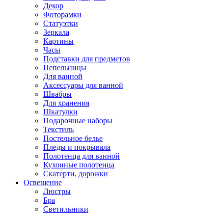
Декор
Фоторамки
Статуэтки
Зеркала
Картины
Часы
Подставки для предметов
Пепельницы
Для ванной
Аксессуары для ванной
Швабры
Для хранения
Шкатулки
Подарочные наборы
Текстиль
Постельное белье
Пледы и покрывала
Полотенца для ванной
Кухонные полотенца
Скатерти, дорожки
Освещение
Люстры
Бра
Светильники