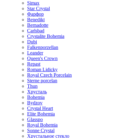
Simax
Star Crystal
Фарфор
Benedikt
Bernadotte
Carlsbad
Crystalite Bohemia
Dubi
Falkenporzellan
Leander
Queen's Crown
Repast
Roman Lidicky
Royal Czech Porcelain
Sterne porcelan
Thun
Хрусталь
Bohemia
Bydzov
Crystal Heart
Elite Bohemia
Glasspo
Royal Bohemia
Sonne Crystal
Хрустальное стекло