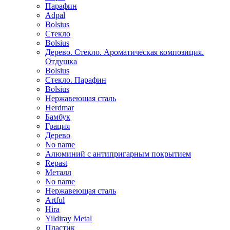
Парафин
Adpal
Bolsius
Стекло
Bolsius
Дерево. Стекло. Ароматическая композиция.
Отдушка
Bolsius
Стекло. Парафин
Bolsius
Нержавеющая сталь
Herdmar
Бамбук
Грация
Дерево
No name
Алюминий с антипригарным покрытием
Repast
Металл
No name
Нержавеющая сталь
Artful
Hira
Yildiray Metal
Пластик