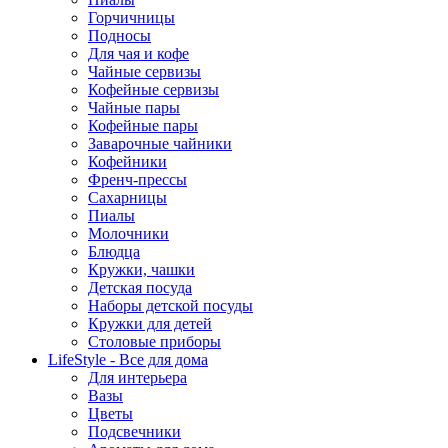
Горчичницы
Подносы
Для чая и кофе
Чайные сервизы
Кофейные сервизы
Чайные пары
Кофейные пары
Заварочные чайники
Кофейники
Френч-прессы
Сахарницы
Пиалы
Молочники
Блюдца
Кружки, чашки
Детская посуда
Наборы детской посуды
Кружки для детей
Столовые приборы
LifeStyle - Все для дома
Для интерьера
Вазы
Цветы
Подсвечники