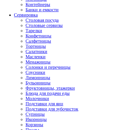
Контейнеры
Банки и емкости
Сервировка
Столовая посуда
Столовые сервизы
Тарелки
Конфетницы
Салфетницы
Тортницы
Салатники
Масленки
Менажницы
Солонки и перечницы
Соусники
Лимонницы
Бульонницы
Фруктовницы, этажерки
Блюда для подачи еды
Молочники
Подставки для яиц
Подставки для зубочисток
Супницы
Икорницы
Корзины
Пиалы