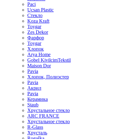
Paci
Ucsan Plastic
Стекло
Koza Kraft
Toygar
Zes Dekor
Фарфор
Toygar
Хлопок
Arya Home
Gobel KivilcimTekstil
Maison Dor
Pavia
Хлопок, Полиэстер
Pavia
Акрил
Pavia
Керамика
Staub
Хрустальное стекло
ARC FRANCE
Хрустальное стекло
R-Glass
Хрусталь
Rogaška