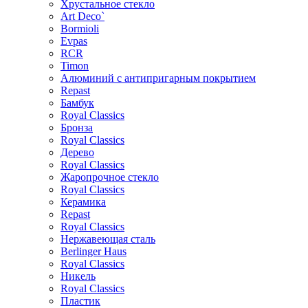
Хрустальное стекло
Art Deco`
Bormioli
Evpas
RCR
Timon
Алюминий с антипригарным покрытием
Repast
Бамбук
Royal Classics
Бронза
Royal Classics
Дерево
Royal Classics
Жаропрочное стекло
Royal Classics
Керамика
Repast
Royal Classics
Нержавеющая сталь
Berlinger Haus
Royal Classics
Никель
Royal Classics
Пластик