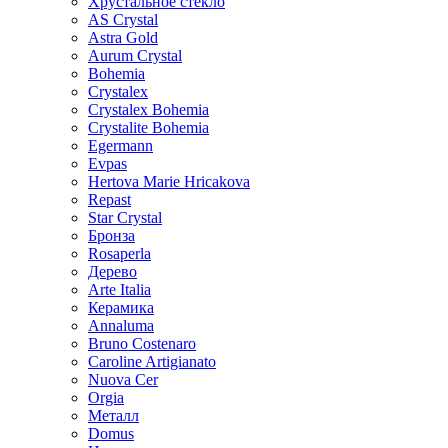
Хрустальное стекло
AS Crystal
Astra Gold
Aurum Crystal
Bohemia
Crystalex
Crystalex Bohemia
Crystalite Bohemia
Egermann
Evpas
Hertova Marie Hricakova
Repast
Star Crystal
Бронза
Rosaperla
Дерево
Arte Italia
Керамика
Annaluma
Bruno Costenaro
Caroline Artigianato
Nuova Cer
Orgia
Металл
Domus