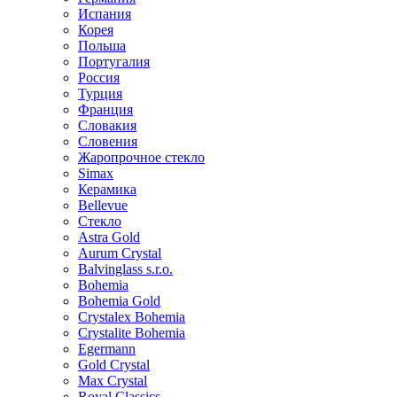
Испания
Корея
Польша
Португалия
Россия
Турция
Франция
Словакия
Словения
Жаропрочное стекло
Simax
Керамика
Bellevue
Стекло
Astra Gold
Aurum Crystal
Balvinglass s.r.o.
Bohemia
Bohemia Gold
Crystalex Bohemia
Crystalite Bohemia
Egermann
Gold Crystal
Max Crystal
Royal Classics