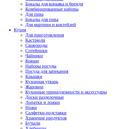
Бокалы для коньяка и бренди
Комбинированные наборы
Для пива
Бокалы для пива
Для мартини и коктейлей
Кухня
Для приготовления
Кастрюли
Сковороды
Сотейники
Чайники
Ковши
Наборы посуды
Посуда для запекания
Крышки
Кухонная утварь
Жаровни
Кухонные принадлежности и аксессуары
Доски разделочные
Лопатки и ложки
Ножи
Салфетки-подставки
Хранение продуктов
Бутыли
Хлебницы