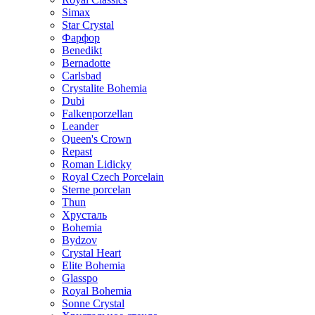
Simax
Star Crystal
Фарфор
Benedikt
Bernadotte
Carlsbad
Crystalite Bohemia
Dubi
Falkenporzellan
Leander
Queen's Crown
Repast
Roman Lidicky
Royal Czech Porcelain
Sterne porcelan
Thun
Хрусталь
Bohemia
Bydzov
Crystal Heart
Elite Bohemia
Glasspo
Royal Bohemia
Sonne Crystal