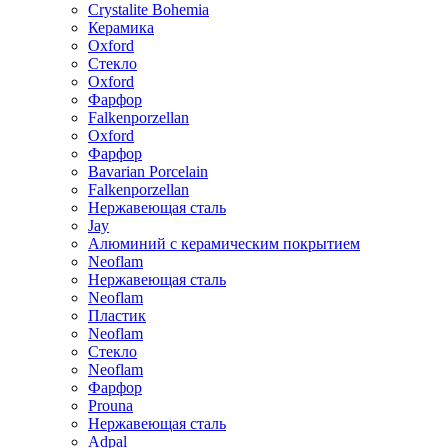
Crystalite Bohemia
Керамика
Oxford
Стекло
Oxford
Фарфор
Falkenporzellan
Oxford
Фарфор
Bavarian Porcelain
Falkenporzellan
Нержавеющая сталь
Jay
Алюминий с керамическим покрытием
Neoflam
Нержавеющая сталь
Neoflam
Пластик
Neoflam
Стекло
Neoflam
Фарфор
Prouna
Нержавеющая сталь
Adpal