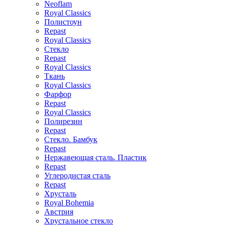
Neoflam
Royal Classics
Полистоун
Repast
Royal Classics
Стекло
Repast
Royal Classics
Ткань
Royal Classics
Фарфор
Repast
Royal Classics
Полирезин
Repast
Стекло. Бамбук
Repast
Нержавеющая сталь. Пластик
Repast
Углеродистая сталь
Repast
Хрусталь
Royal Bohemia
Австрия
Хрустальное стекло