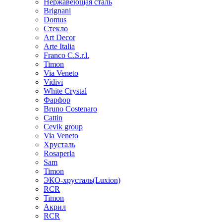
Нержавеющая сталь
Brignani
Domus
Стекло
Art Decor
Arte Italia
Franco C.S.r.l.
Timon
Via Veneto
Vidivi
White Crystal
Фарфор
Bruno Costenaro
Cattin
Cevik group
Via Veneto
Хрусталь
Rosaperla
Sam
Timon
ЭКО-хрусталь(Luxion)
RCR
Timon
Акрил
RCR