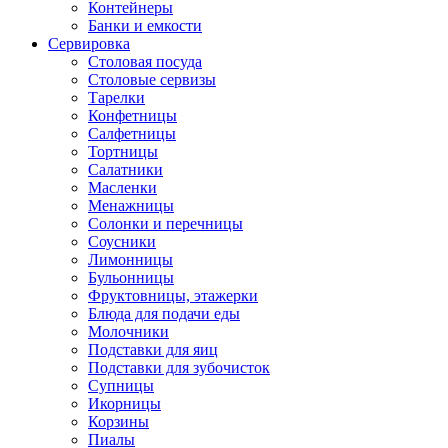
Контейнеры
Банки и емкости
Сервировка
Столовая посуда
Столовые сервизы
Тарелки
Конфетницы
Салфетницы
Тортницы
Салатники
Масленки
Менажницы
Солонки и перечницы
Соусники
Лимонницы
Бульонницы
Фруктовницы, этажерки
Блюда для подачи еды
Молочники
Подставки для яиц
Подставки для зубочисток
Супницы
Икорницы
Корзины
Пиалы