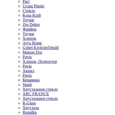
Paci
Ucsan Plastic
Стекло
Koza Kraft
Toygar
Zes Dekor
Фарфор
Toygar
Хлопок
Arya Home
Gobel KivilcimTekstil
Maison Dor
Pavia
Хлопок, Полиэстер
Pavia
Акрил
Pavia
Керамика
Staub
Хрустальное стекло
ARC FRANCE
Хрустальное стекло
R-Glass
Хрусталь
Rogaška