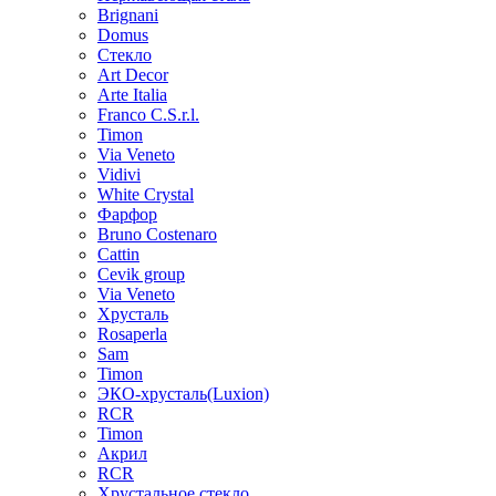
Brignani
Domus
Стекло
Art Decor
Arte Italia
Franco C.S.r.l.
Timon
Via Veneto
Vidivi
White Crystal
Фарфор
Bruno Costenaro
Cattin
Cevik group
Via Veneto
Хрусталь
Rosaperla
Sam
Timon
ЭКО-хрусталь(Luxion)
RCR
Timon
Акрил
RCR
Хрустальное стекло