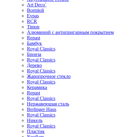
Art Deco`
Bormioli
Evpas
RCR
Timon
Алюминий с антипригарным покрытием
Repast
Бамбук
Royal Classics
Бронза
Royal Classics
Дерево
Royal Classics
Жаропрочное стекло
Royal Classics
Керамика
Repast
Royal Classics
Нержавеющая сталь
Berlinger Haus
Royal Classics
Никель
Royal Classics
Пластик
Neoflam