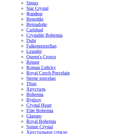
Simax
Star Crystal
Фарфор
Benedikt
Bernadotte
Carlsbad
Crystalite Bohemia
Dubi
Falkenporzellan
Leander
Queen's Crown
Repast
Roman Lidicky
Royal Czech Porcelain
Sterne porcelan
Thun
Хрусталь
Bohemia
Bydzov
Crystal Heart
Elite Bohemia
Glasspo
Royal Bohemia
Sonne Crystal
Хрустальное стекло