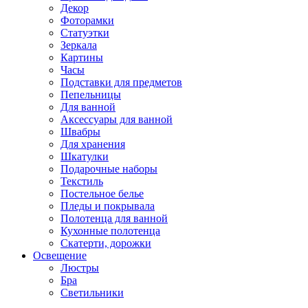
Декор
Фоторамки
Статуэтки
Зеркала
Картины
Часы
Подставки для предметов
Пепельницы
Для ванной
Аксессуары для ванной
Швабры
Для хранения
Шкатулки
Подарочные наборы
Текстиль
Постельное белье
Пледы и покрывала
Полотенца для ванной
Кухонные полотенца
Скатерти, дорожки
Освещение
Люстры
Бра
Светильники