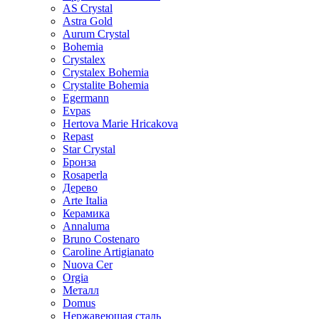
AS Crystal
Astra Gold
Aurum Crystal
Bohemia
Crystalex
Crystalex Bohemia
Crystalite Bohemia
Egermann
Evpas
Hertova Marie Hricakova
Repast
Star Crystal
Бронза
Rosaperla
Дерево
Arte Italia
Керамика
Annaluma
Bruno Costenaro
Caroline Artigianato
Nuova Cer
Orgia
Металл
Domus
Нержавеющая сталь