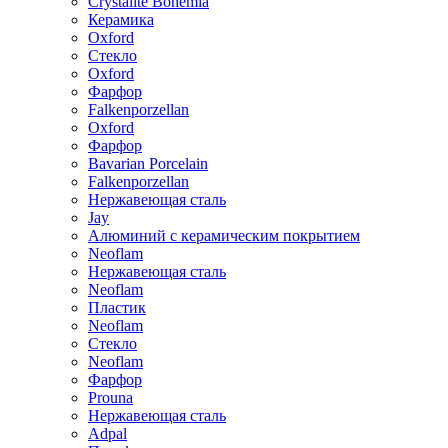
Crystalite Bohemia
Керамика
Oxford
Стекло
Oxford
Фарфор
Falkenporzellan
Oxford
Фарфор
Bavarian Porcelain
Falkenporzellan
Нержавеющая сталь
Jay
Алюминий с керамическим покрытием
Neoflam
Нержавеющая сталь
Neoflam
Пластик
Neoflam
Стекло
Neoflam
Фарфор
Prouna
Нержавеющая сталь
Adpal