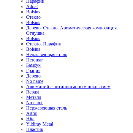
Парафин
Adpal
Bolsius
Стекло
Bolsius
Дерево. Стекло. Ароматическая композиция.
Отдушка
Bolsius
Стекло. Парафин
Bolsius
Нержавеющая сталь
Herdmar
Бамбук
Грация
Дерево
No name
Алюминий с антипригарным покрытием
Repast
Металл
No name
Нержавеющая сталь
Artful
Hira
Yildiray Metal
Пластик