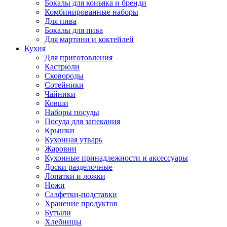
Бокалы для коньяка и бренди
Комбинированные наборы
Для пива
Бокалы для пива
Для мартини и коктейлей
Кухня
Для приготовления
Кастрюли
Сковороды
Сотейники
Чайники
Ковши
Наборы посуды
Посуда для запекания
Крышки
Кухонная утварь
Жаровни
Кухонные принадлежности и аксессуары
Доски разделочные
Лопатки и ложки
Ножи
Салфетки-подставки
Хранение продуктов
Бутыли
Хлебницы