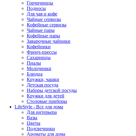
Горчичницы
Подносы
Для чая и кофе
Чайные сервизы
Кофейные сервизы
Чайные пары
Кофейные пары
Заварочные чайники
Кофейники
Френч-прессы
Сахарницы
Пиалы
Молочники
Блюдца
Кружки, чашки
Детская посуда
Наборы детской посуды
Кружки для детей
Столовые приборы
LifeStyle - Все для дома
Для интерьера
Вазы
Цветы
Подсвечники
Ароматы для дома