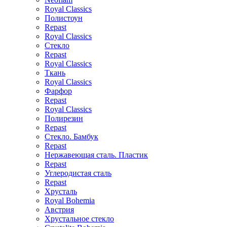
Royal Classics
Полистоун
Repast
Royal Classics
Стекло
Repast
Royal Classics
Ткань
Royal Classics
Фарфор
Repast
Royal Classics
Полирезин
Repast
Стекло. Бамбук
Repast
Нержавеющая сталь. Пластик
Repast
Углеродистая сталь
Repast
Хрусталь
Royal Bohemia
Австрия
Хрустальное стекло