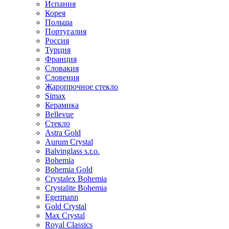
Испания
Корея
Польша
Португалия
Россия
Турция
Франция
Словакия
Словения
Жаропрочное стекло
Simax
Керамика
Bellevue
Стекло
Astra Gold
Aurum Crystal
Balvinglass s.r.o.
Bohemia
Bohemia Gold
Crystalex Bohemia
Crystalite Bohemia
Egermann
Gold Crystal
Max Crystal
Royal Classics