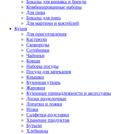
Бокалы для коньяка и бренди
Комбинированные наборы
Для пива
Бокалы для пива
Для мартини и коктейлей
Кухня
Для приготовления
Кастрюли
Сковороды
Сотейники
Чайники
Ковши
Наборы посуды
Посуда для запекания
Крышки
Кухонная утварь
Жаровни
Кухонные принадлежности и аксессуары
Доски разделочные
Лопатки и ложки
Ножи
Салфетки-подставки
Хранение продуктов
Бутыли
Хлебницы