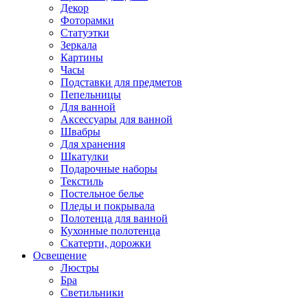
Декор
Фоторамки
Статуэтки
Зеркала
Картины
Часы
Подставки для предметов
Пепельницы
Для ванной
Аксессуары для ванной
Швабры
Для хранения
Шкатулки
Подарочные наборы
Текстиль
Постельное белье
Пледы и покрывала
Полотенца для ванной
Кухонные полотенца
Скатерти, дорожки
Освещение
Люстры
Бра
Светильники