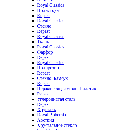
Royal Classics
Полистоун
Repast
Royal Classics
Стекло
Repast
Royal Classics
Ткань
Royal Classics
Фарфор
Repast
Royal Classics
Полирезин
Repast
Стекло. Бамбук
Repast
Нержавеющая сталь. Пластик
Repast
Углеродистая сталь
Repast
Хрусталь
Royal Bohemia
Австрия
Хрустальное стекло