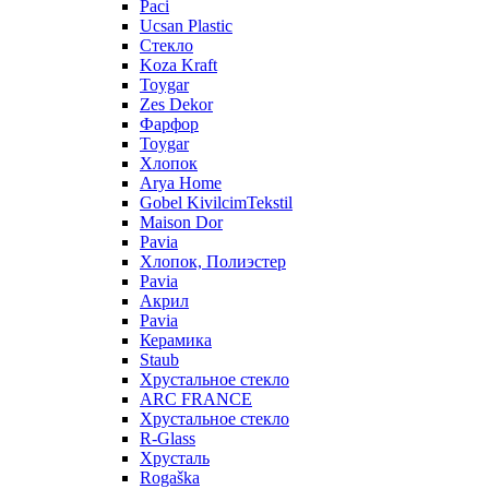
Paci
Ucsan Plastic
Стекло
Koza Kraft
Toygar
Zes Dekor
Фарфор
Toygar
Хлопок
Arya Home
Gobel KivilcimTekstil
Maison Dor
Pavia
Хлопок, Полиэстер
Pavia
Акрил
Pavia
Керамика
Staub
Хрустальное стекло
ARC FRANCE
Хрустальное стекло
R-Glass
Хрусталь
Rogaška