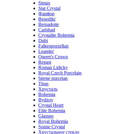
Simax
Star Crystal
Фарфор
Benedikt
Bernadotte
Carlsbad
Crystalite Bohemia
Dubi
Falkenporzellan
Leander
Queen's Crown
Repast
Roman Lidicky
Royal Czech Porcelain
Sterne porcelan
Thun
Хрусталь
Bohemia
Bydzov
Crystal Heart
Elite Bohemia
Glasspo
Royal Bohemia
Sonne Crystal
Хрустальное стекло