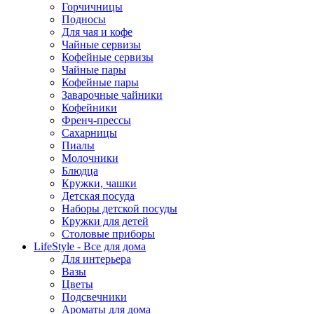
Горчичницы
Подносы
Для чая и кофе
Чайные сервизы
Кофейные сервизы
Чайные пары
Кофейные пары
Заварочные чайники
Кофейники
Френч-прессы
Сахарницы
Пиалы
Молочники
Блюдца
Кружки, чашки
Детская посуда
Наборы детской посуды
Кружки для детей
Столовые приборы
LifeStyle - Все для дома
Для интерьера
Вазы
Цветы
Подсвечники
Ароматы для дома