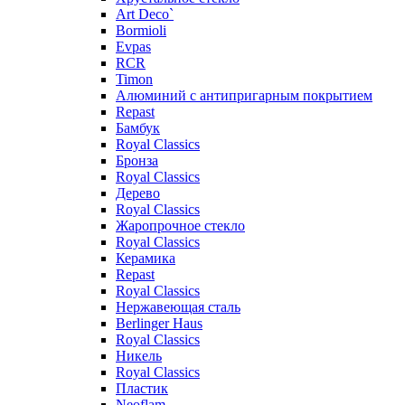
Art Deco`
Bormioli
Evpas
RCR
Timon
Алюминий с антипригарным покрытием
Repast
Бамбук
Royal Classics
Бронза
Royal Classics
Дерево
Royal Classics
Жаропрочное стекло
Royal Classics
Керамика
Repast
Royal Classics
Нержавеющая сталь
Berlinger Haus
Royal Classics
Никель
Royal Classics
Пластик
Neoflam