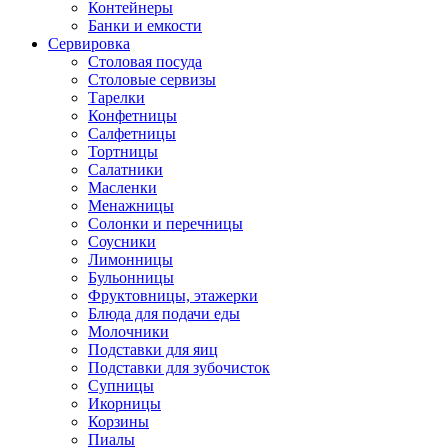
Контейнеры
Банки и емкости
Сервировка
Столовая посуда
Столовые сервизы
Тарелки
Конфетницы
Салфетницы
Тортницы
Салатники
Масленки
Менажницы
Солонки и перечницы
Соусники
Лимонницы
Бульонницы
Фруктовницы, этажерки
Блюда для подачи еды
Молочники
Подставки для яиц
Подставки для зубочисток
Супницы
Икорницы
Корзины
Пиалы