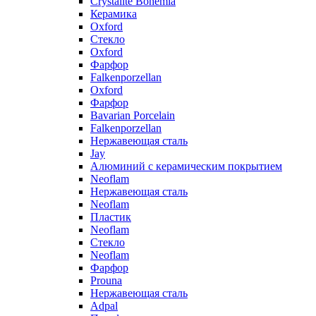
Crystalite Bohemia
Керамика
Oxford
Стекло
Oxford
Фарфор
Falkenporzellan
Oxford
Фарфор
Bavarian Porcelain
Falkenporzellan
Нержавеющая сталь
Jay
Алюминий с керамическим покрытием
Neoflam
Нержавеющая сталь
Neoflam
Пластик
Neoflam
Стекло
Neoflam
Фарфор
Prouna
Нержавеющая сталь
Adpal