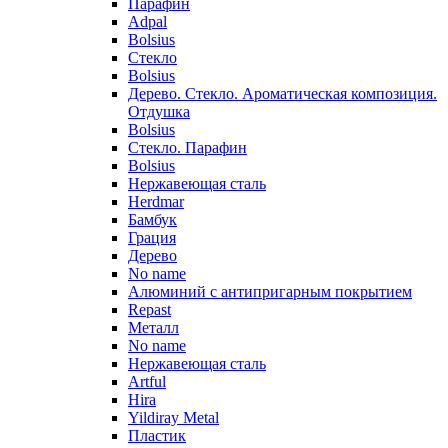
Парафин
Adpal
Bolsius
Стекло
Bolsius
Дерево. Стекло. Ароматическая композиция.
Отдушка
Bolsius
Стекло. Парафин
Bolsius
Нержавеющая сталь
Herdmar
Бамбук
Грация
Дерево
No name
Алюминий с антипригарным покрытием
Repast
Металл
No name
Нержавеющая сталь
Artful
Hira
Yildiray Metal
Пластик