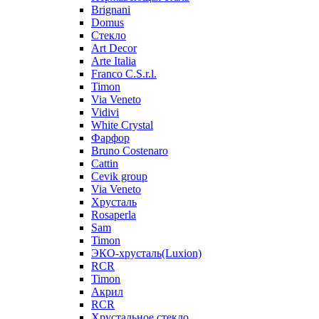
Brignani
Domus
Стекло
Art Decor
Arte Italia
Franco C.S.r.l.
Timon
Via Veneto
Vidivi
White Crystal
Фарфор
Bruno Costenaro
Cattin
Cevik group
Via Veneto
Хрусталь
Rosaperla
Sam
Timon
ЭКО-хрусталь(Luxion)
RCR
Timon
Акрил
RCR
Хрустальное стекло