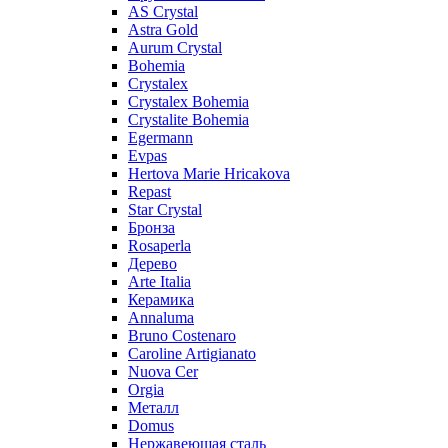
AS Crystal
Astra Gold
Aurum Crystal
Bohemia
Crystalex
Crystalex Bohemia
Crystalite Bohemia
Egermann
Evpas
Hertova Marie Hricakova
Repast
Star Crystal
Бронза
Rosaperla
Дерево
Arte Italia
Керамика
Annaluma
Bruno Costenaro
Caroline Artigianato
Nuova Cer
Orgia
Металл
Domus
Нержавеющая сталь