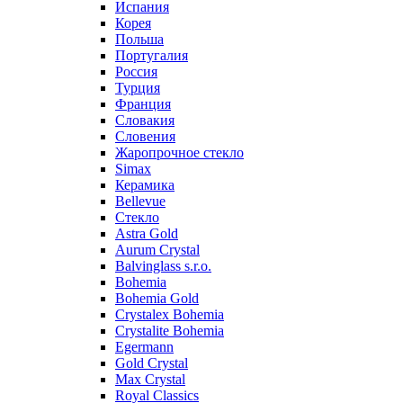
Испания
Корея
Польша
Португалия
Россия
Турция
Франция
Словакия
Словения
Жаропрочное стекло
Simax
Керамика
Bellevue
Стекло
Astra Gold
Aurum Crystal
Balvinglass s.r.o.
Bohemia
Bohemia Gold
Crystalex Bohemia
Crystalite Bohemia
Egermann
Gold Crystal
Max Crystal
Royal Classics