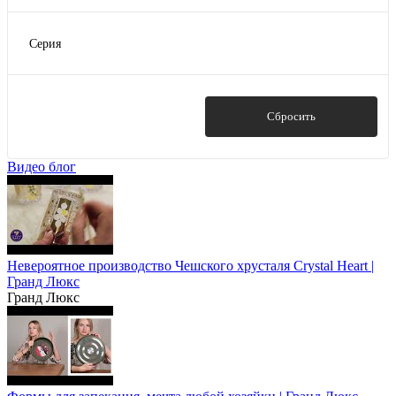
Серия
Cream Gold
Diadem Violet Creme Gold
Donna Green gold
Показать
Сбросить
Donna Seladon Gold
Natalia Bordeaux Gold
Видео блог
Показать ещё 4
Невероятное производство Чешского хрусталя Crystal Heart |
Гранд Люкс
Гранд Люкс