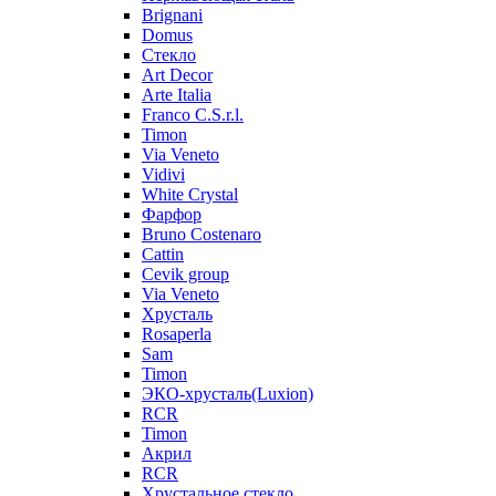
Brignani
Domus
Стекло
Art Decor
Arte Italia
Franco C.S.r.l.
Timon
Via Veneto
Vidivi
White Crystal
Фарфор
Bruno Costenaro
Cattin
Cevik group
Via Veneto
Хрусталь
Rosaperla
Sam
Timon
ЭКО-хрусталь(Luxion)
RCR
Timon
Акрил
RCR
Хрустальное стекло