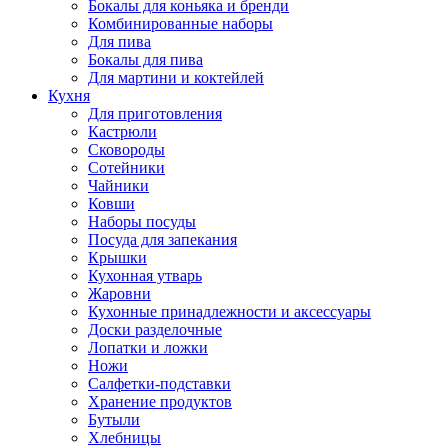
Бокалы для коньяка и бренди
Комбинированные наборы
Для пива
Бокалы для пива
Для мартини и коктейлей
Кухня
Для приготовления
Кастрюли
Сковороды
Сотейники
Чайники
Ковши
Наборы посуды
Посуда для запекания
Крышки
Кухонная утварь
Жаровни
Кухонные принадлежности и аксессуары
Доски разделочные
Лопатки и ложки
Ножи
Салфетки-подставки
Хранение продуктов
Бутыли
Хлебницы