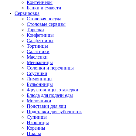
Контейнеры
Банки и емкости
Сервировка
Столовая посуда
Столовые сервизы
Тарелки
Конфетницы
Салфетницы
Тортницы
Салатники
Масленки
Менажницы
Солонки и перечницы
Соусники
Лимонницы
Бульонницы
Фруктовницы, этажерки
Блюда для подачи еды
Молочники
Подставки для яиц
Подставки для зубочисток
Супницы
Икорницы
Корзины
Пиалы