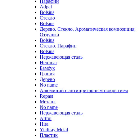
Парафин
Adpal
Bolsius
Стекло
Bolsius
Дерево. Стекло. Ароматическая композиция.
Отдушка
Bolsius
Стекло. Парафин
Bolsius
Нержавеющая сталь
Herdmar
Бамбук
Грация
Дерево
No name
Алюминий с антипригарным покрытием
Repast
Металл
No name
Нержавеющая сталь
Artful
Hira
Yildiray Metal
Пластик