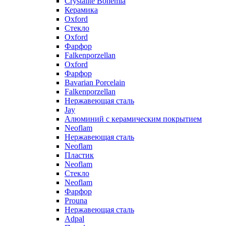
Crystalite Bohemia
Керамика
Oxford
Стекло
Oxford
Фарфор
Falkenporzellan
Oxford
Фарфор
Bavarian Porcelain
Falkenporzellan
Нержавеющая сталь
Jay
Алюминий с керамическим покрытием
Neoflam
Нержавеющая сталь
Neoflam
Пластик
Neoflam
Стекло
Neoflam
Фарфор
Prouna
Нержавеющая сталь
Adpal