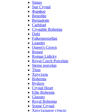
Simax
Star Crystal
Фарфор
Benedikt
Bernadotte
Carlsbad
Crystalite Bohemia
Dubi
Falkenporzellan
Leander
Queen's Crown
Repast
Roman Lidicky
Royal Czech Porcelain
Sterne porcelan
Thun
Хрусталь
Bohemia
Bydzov
Crystal Heart
Elite Bohemia
Glasspo
Royal Bohemia
Sonne Crystal
Хрустальное стекло