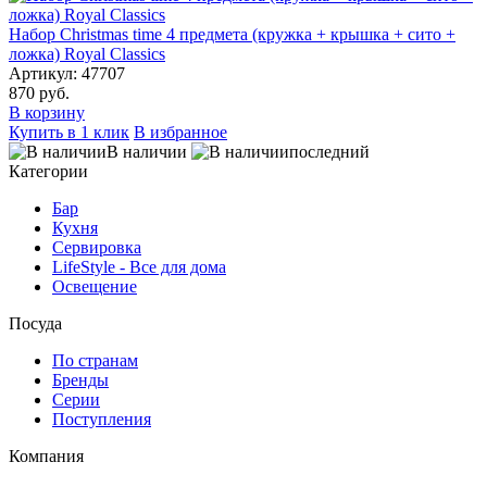
Набор Christmas time 4 предмета (кружка + крышка + сито +
ложка) Royal Classics
Артикул: 47707
870 руб.
В корзину
Купить в 1 клик
В избранное
В наличии
последний
Категории
Бар
Кухня
Сервировка
LifeStyle - Все для дома
Освещение
Посуда
По странам
Бренды
Серии
Поступления
Компания