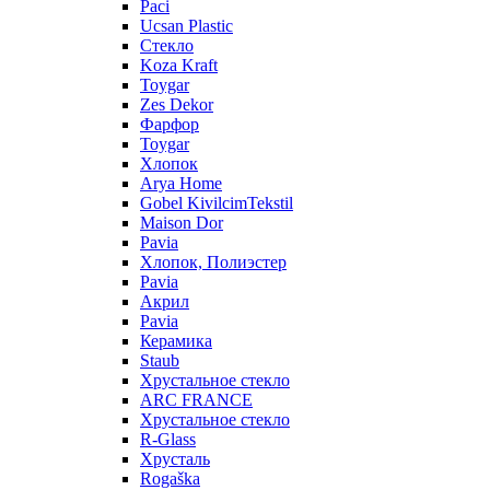
Paci
Ucsan Plastic
Стекло
Koza Kraft
Toygar
Zes Dekor
Фарфор
Toygar
Хлопок
Arya Home
Gobel KivilcimTekstil
Maison Dor
Pavia
Хлопок, Полиэстер
Pavia
Акрил
Pavia
Керамика
Staub
Хрустальное стекло
ARC FRANCE
Хрустальное стекло
R-Glass
Хрусталь
Rogaška