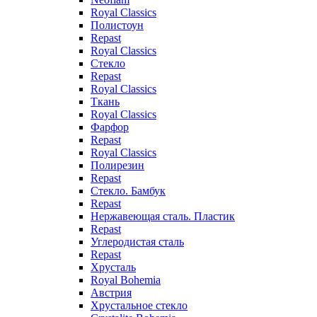
Royal Classics
Полистоун
Repast
Royal Classics
Стекло
Repast
Royal Classics
Ткань
Royal Classics
Фарфор
Repast
Royal Classics
Полирезин
Repast
Стекло. Бамбук
Repast
Нержавеющая сталь. Пластик
Repast
Углеродистая сталь
Repast
Хрусталь
Royal Bohemia
Австрия
Хрустальное стекло