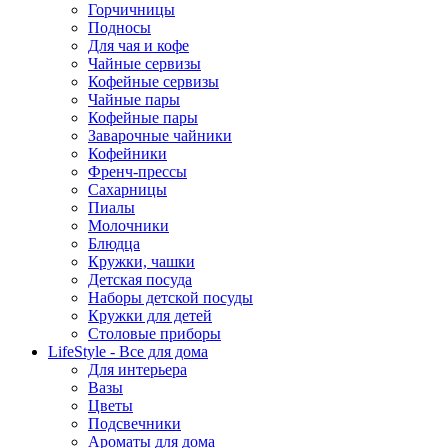
Горчичницы
Подносы
Для чая и кофе
Чайные сервизы
Кофейные сервизы
Чайные пары
Кофейные пары
Заварочные чайники
Кофейники
Френч-прессы
Сахарницы
Пиалы
Молочники
Блюдца
Кружки, чашки
Детская посуда
Наборы детской посуды
Кружки для детей
Столовые приборы
LifeStyle - Все для дома
Для интерьера
Вазы
Цветы
Подсвечники
Ароматы для дома