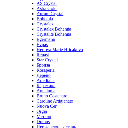
AS Crystal
Astra Gold
Aurum Crystal
Bohemia
Crystalex
Crystalex Bohemia
Crystalite Bohemia
Egermann
Evpas
Hertova Marie Hricakova
Repast
Star Crystal
Бронза
Rosaperla
Дерево
Arte Italia
Керамика
Annaluma
Bruno Costenaro
Caroline Artigianato
Nuova Cer
Orgia
Металл
Domus
Нержавеющая сталь