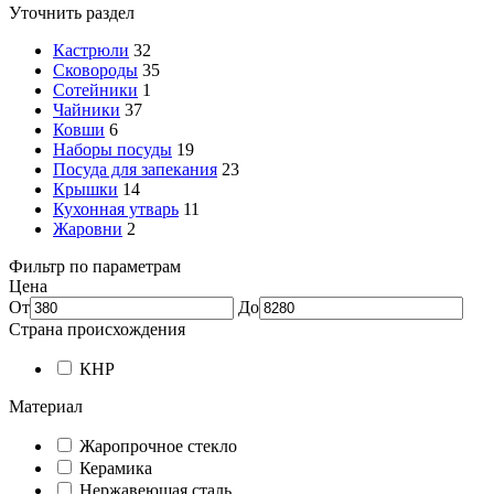
Уточнить раздел
Кастрюли
32
Сковороды
35
Сотейники
1
Чайники
37
Ковши
6
Наборы посуды
19
Посуда для запекания
23
Крышки
14
Кухонная утварь
11
Жаровни
2
Фильтр по параметрам
Цена
От
До
Страна происхождения
КНР
Материал
Жаропрочное стекло
Керамика
Нержавеющая сталь