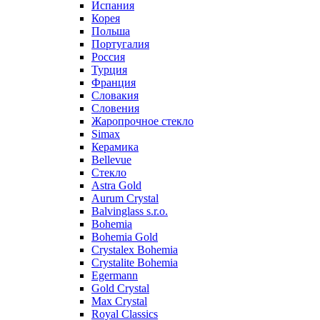
Испания
Корея
Польша
Португалия
Россия
Турция
Франция
Словакия
Словения
Жаропрочное стекло
Simax
Керамика
Bellevue
Стекло
Astra Gold
Aurum Crystal
Balvinglass s.r.o.
Bohemia
Bohemia Gold
Crystalex Bohemia
Crystalite Bohemia
Egermann
Gold Crystal
Max Crystal
Royal Classics