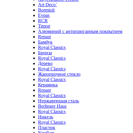
Art Deco`
Bormioli
Evpas
RCR
Timon
Алюминий с антипригарным покрытием
Repast
Бамбук
Royal Classics
Бронза
Royal Classics
Дерево
Royal Classics
Жаропрочное стекло
Royal Classics
Керамика
Repast
Royal Classics
Нержавеющая сталь
Berlinger Haus
Royal Classics
Никель
Royal Classics
Пластик
Neoflam