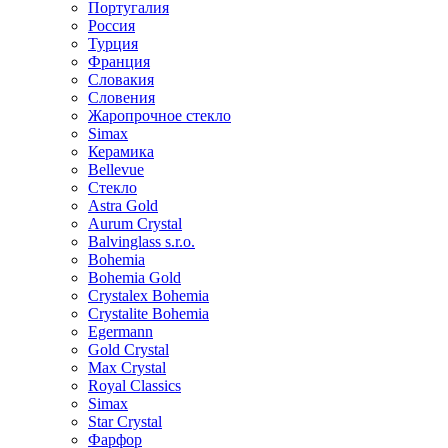
Португалия
Россия
Турция
Франция
Словакия
Словения
Жаропрочное стекло
Simax
Керамика
Bellevue
Стекло
Astra Gold
Aurum Crystal
Balvinglass s.r.o.
Bohemia
Bohemia Gold
Crystalex Bohemia
Crystalite Bohemia
Egermann
Gold Crystal
Max Crystal
Royal Classics
Simax
Star Crystal
Фарфор