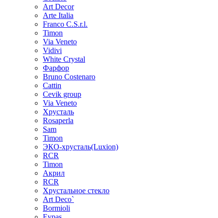
Art Decor
Arte Italia
Franco C.S.r.l.
Timon
Via Veneto
Vidivi
White Crystal
Фарфор
Bruno Costenaro
Cattin
Cevik group
Via Veneto
Хрусталь
Rosaperla
Sam
Timon
ЭКО-хрусталь(Luxion)
RCR
Timon
Акрил
RCR
Хрустальное стекло
Art Deco`
Bormioli
Evpas