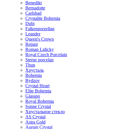
Benedikt
Bernadotte
Carlsbad
Crystalite Bohemia
Dubi
Falkenporzellan
Leander
Queen's Crown
Repast
Roman Lidicky
Royal Czech Porcelain
Sterne porcelan
Thun
Хрусталь
Bohemia
Bydzov
Crystal Heart
Elite Bohemia
Glasspo
Royal Bohemia
Sonne Crystal
Хрустальное стекло
AS Crystal
Astra Gold
Aurum Crystal