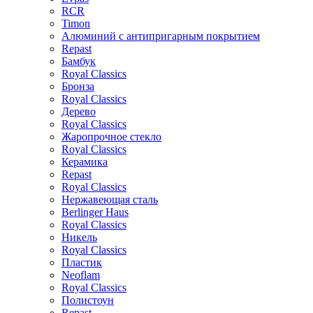
RCR
Timon
Алюминий с антипригарным покрытием
Repast
Бамбук
Royal Classics
Бронза
Royal Classics
Дерево
Royal Classics
Жаропрочное стекло
Royal Classics
Керамика
Repast
Royal Classics
Нержавеющая сталь
Berlinger Haus
Royal Classics
Никель
Royal Classics
Пластик
Neoflam
Royal Classics
Полистоун
Repast