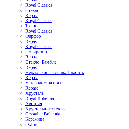
Royal Classics
Стекло
Repast
Royal Classics
Ткань
Royal Classics
Фарфор
Repast
Royal Classics
Полирезин
Repast
Стекло. Бамбук
Repast
Нержавеющая сталь. Пластик
Repast
Углеродистая сталь
Repast
Хрусталь
Royal Bohemia
Австрия
Хрустальное стекло
Crystalite Bohemia
Керамика
Oxford