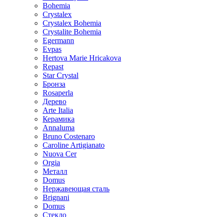
Bohemia
Crystalex
Crystalex Bohemia
Crystalite Bohemia
Egermann
Evpas
Hertova Marie Hricakova
Repast
Star Crystal
Бронза
Rosaperla
Дерево
Arte Italia
Керамика
Annaluma
Bruno Costenaro
Caroline Artigianato
Nuova Cer
Orgia
Металл
Domus
Нержавеющая сталь
Brignani
Domus
Стекло