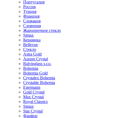
Португалия
Россия
Турция
Франция
Словакия
Словения
Жаропрочное стекло
Simax
Керамика
Bellevue
Стекло
Astra Gold
Aurum Crystal
Balvinglass s.r.o.
Bohemia
Bohemia Gold
Crystalex Bohemia
Crystalite Bohemia
Egermann
Gold Crystal
Max Crystal
Royal Classics
Simax
Star Crystal
Фарфор