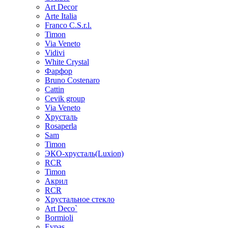
Art Decor
Arte Italia
Franco C.S.r.l.
Timon
Via Veneto
Vidivi
White Crystal
Фарфор
Bruno Costenaro
Cattin
Cevik group
Via Veneto
Хрусталь
Rosaperla
Sam
Timon
ЭКО-хрусталь(Luxion)
RCR
Timon
Акрил
RCR
Хрустальное стекло
Art Deco`
Bormioli
Evpas