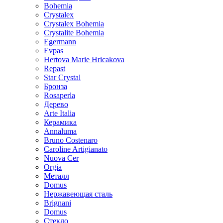
Bohemia
Crystalex
Crystalex Bohemia
Crystalite Bohemia
Egermann
Evpas
Hertova Marie Hricakova
Repast
Star Crystal
Бронза
Rosaperla
Дерево
Arte Italia
Керамика
Annaluma
Bruno Costenaro
Caroline Artigianato
Nuova Cer
Orgia
Металл
Domus
Нержавеющая сталь
Brignani
Domus
Стекло