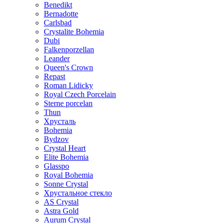
Benedikt
Bernadotte
Carlsbad
Crystalite Bohemia
Dubi
Falkenporzellan
Leander
Queen's Crown
Repast
Roman Lidicky
Royal Czech Porcelain
Sterne porcelan
Thun
Хрусталь
Bohemia
Bydzov
Crystal Heart
Elite Bohemia
Glasspo
Royal Bohemia
Sonne Crystal
Хрустальное стекло
AS Crystal
Astra Gold
Aurum Crystal