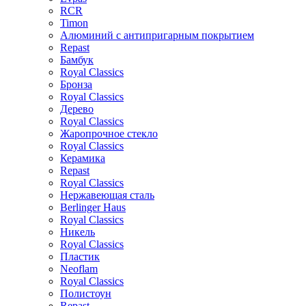
RCR
Timon
Алюминий с антипригарным покрытием
Repast
Бамбук
Royal Classics
Бронза
Royal Classics
Дерево
Royal Classics
Жаропрочное стекло
Royal Classics
Керамика
Repast
Royal Classics
Нержавеющая сталь
Berlinger Haus
Royal Classics
Никель
Royal Classics
Пластик
Neoflam
Royal Classics
Полистоун
Repast