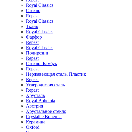
Royal Classics
Стекло
Repast
Royal Classics
Ткань
Royal Classics
Фарфор
Repast
Royal Classics
Полирезин
Repast
Стекло. Бамбук
Repast
Нержавеющая сталь. Пластик
Repast
Углеродистая сталь
Repast
Хрусталь
Royal Bohemia
Австрия
Хрустальное стекло
Crystalite Bohemia
Керамика
Oxford