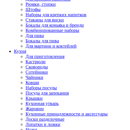
Рюмки, стопки
Штофы
Наборы для крепких напитков
Стаканы для виски
Бокалы для коньяка и бренди
Комбинированные наборы
Для пива
Бокалы для пива
Для мартини и коктейлей
Кухня
Для приготовления
Кастрюли
Сковороды
Сотейники
Чайники
Ковши
Наборы посуды
Посуда для запекания
Крышки
Кухонная утварь
Жаровни
Кухонные принадлежности и аксессуары
Доски разделочные
Лопатки и ложки
Ножи