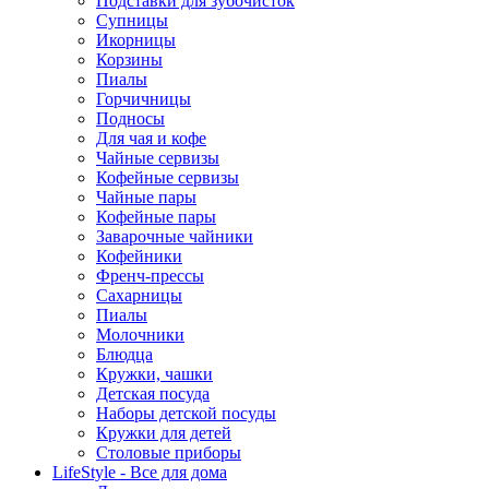
Подставки для зубочисток
Супницы
Икорницы
Корзины
Пиалы
Горчичницы
Подносы
Для чая и кофе
Чайные сервизы
Кофейные сервизы
Чайные пары
Кофейные пары
Заварочные чайники
Кофейники
Френч-прессы
Сахарницы
Пиалы
Молочники
Блюдца
Кружки, чашки
Детская посуда
Наборы детской посуды
Кружки для детей
Столовые приборы
LifeStyle - Все для дома