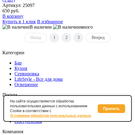
Артикул: 25097
650 руб.
В корзину
Купить в 1 клик
В избранное
В наличии
много
Назад
1
2
3
Вперед
Категории
Бар
Кухня
Сервировка
LifeStyle - Все для дома
Освещение
Посуда
На сайте осуществляется обработка
По странам
пользовательских данных с использованием
Принять
Бренды
Cookie в соответствии с
Серии
Условиями обработки персональных данных
.
Поступления
Компания