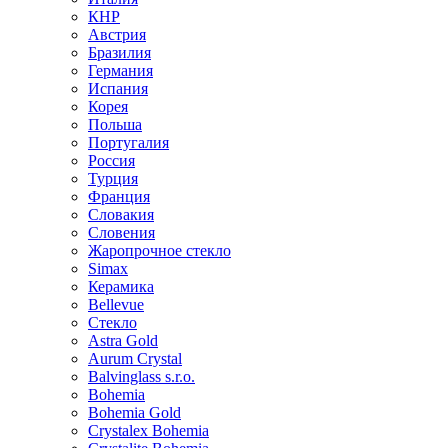
КНР
Австрия
Бразилия
Германия
Испания
Корея
Польша
Португалия
Россия
Турция
Франция
Словакия
Словения
Жаропрочное стекло
Simax
Керамика
Bellevue
Стекло
Astra Gold
Aurum Crystal
Balvinglass s.r.o.
Bohemia
Bohemia Gold
Crystalex Bohemia