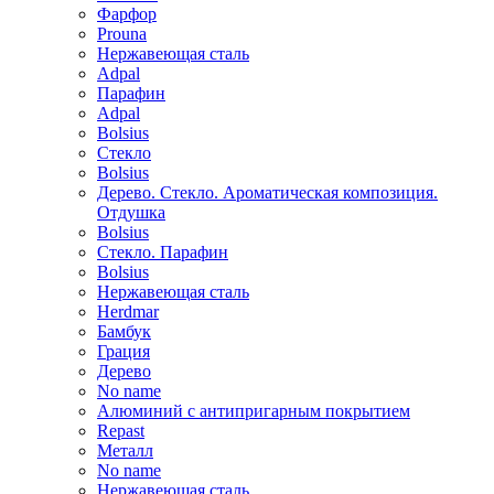
Фарфор
Prouna
Нержавеющая сталь
Adpal
Парафин
Adpal
Bolsius
Стекло
Bolsius
Дерево. Стекло. Ароматическая композиция.
Отдушка
Bolsius
Стекло. Парафин
Bolsius
Нержавеющая сталь
Herdmar
Бамбук
Грация
Дерево
No name
Алюминий с антипригарным покрытием
Repast
Металл
No name
Нержавеющая сталь