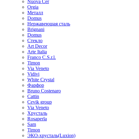
Nuova Cer
Orgia
Металл
Domus
Нержавеющая сталь
Brignani
Domus
Стекло
Art Decor
Arte Italia
Franco C.S.r.l.
Timon
Via Veneto
Vidivi
White Crystal
Фарфор
Bruno Costenaro
Cattin
Cevik group
Via Veneto
Хрусталь
Rosaperla
Sam
Timon
ЭКО-хрусталь(Luxion)