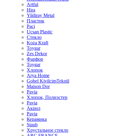
Artful
Hira
Yildiray Metal
Пластик
Paci
Ucsan Plastic
Стекло
Koza Kraft
Toygar
Zes Dekor
Фарфор
Toygar
Хлопок
Arya Home
Gobel KivilcimTekstil
Maison Dor
Pavia
Хлопок, Полиэстер
Pavia
Акрил
Pavia
Керамика
Staub
Хрустальное стекло
ARC FRANCE