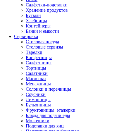
Салфетки-подставки
Хранение продуктов
Бутыли
Хлебницы
Контейнеры
Банки и емкости
Сервировка
Столовая посуда
Столовые сервизы
Тарелки
Конфетницы
Салфетницы
Тортницы
Салатники
Масленки
Менажницы
Солонки и перечницы
Соусники
Лимонницы
Бульонницы
Фруктовницы, этажерки
Блюда для подачи еды
Молочники
Подставки для яиц