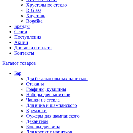
Хрустальное стекло
R-Glass
Хрусталь
Rogaška
Бренды
Серии
Поступления
Акции
Доставка и оплата
Контакты
Каталог товаров
Бар
Для безалкогольных напитков
Стаканы
Графины, кувшины
Наборы для напитков
Чашки из стекла
Для вина и шампанского
Креманки
Фужеры для шампанского
Декантеры
Бокалы для вина
Для крепких напитков