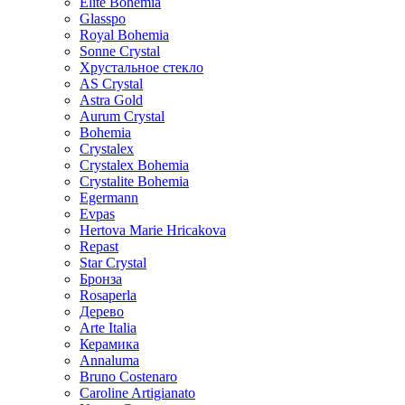
Elite Bohemia
Glasspo
Royal Bohemia
Sonne Crystal
Хрустальное стекло
AS Crystal
Astra Gold
Aurum Crystal
Bohemia
Crystalex
Crystalex Bohemia
Crystalite Bohemia
Egermann
Evpas
Hertova Marie Hricakova
Repast
Star Crystal
Бронза
Rosaperla
Дерево
Arte Italia
Керамика
Annaluma
Bruno Costenaro
Caroline Artigianato