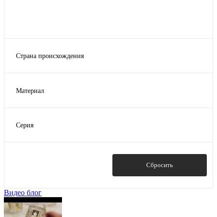
Страна происхождения
Чехия
Материал
Стекло
Хрустальное стекло
Серия
Alca
Anser/Alizee
Ardea/Amundsen
Показать
Сбросить
Asio/Alexandra
Carduelis/Cecilia
Видео блог
Показать ещё 22