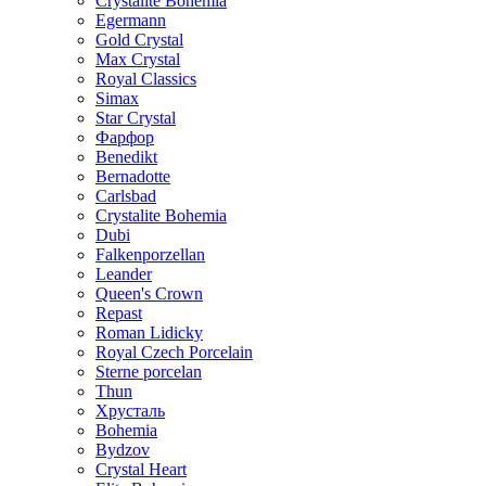
Crystalite Bohemia
Egermann
Gold Crystal
Max Crystal
Royal Classics
Simax
Star Crystal
Фарфор
Benedikt
Bernadotte
Carlsbad
Crystalite Bohemia
Dubi
Falkenporzellan
Leander
Queen's Crown
Repast
Roman Lidicky
Royal Czech Porcelain
Sterne porcelan
Thun
Хрусталь
Bohemia
Bydzov
Crystal Heart