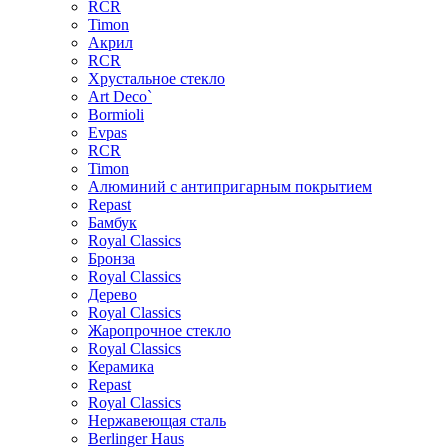
RCR
Timon
Акрил
RCR
Хрустальное стекло
Art Deco`
Bormioli
Evpas
RCR
Timon
Алюминий с антипригарным покрытием
Repast
Бамбук
Royal Classics
Бронза
Royal Classics
Дерево
Royal Classics
Жаропрочное стекло
Royal Classics
Керамика
Repast
Royal Classics
Нержавеющая сталь
Berlinger Haus