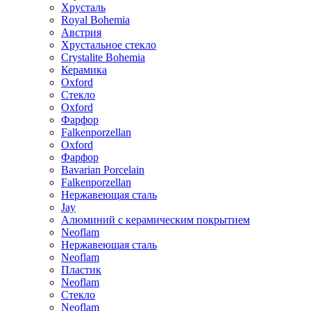
Хрусталь
Royal Bohemia
Австрия
Хрустальное стекло
Crystalite Bohemia
Керамика
Oxford
Стекло
Oxford
Фарфор
Falkenporzellan
Oxford
Фарфор
Bavarian Porcelain
Falkenporzellan
Нержавеющая сталь
Jay
Алюминий с керамическим покрытием
Neoflam
Нержавеющая сталь
Neoflam
Пластик
Neoflam
Стекло
Neoflam