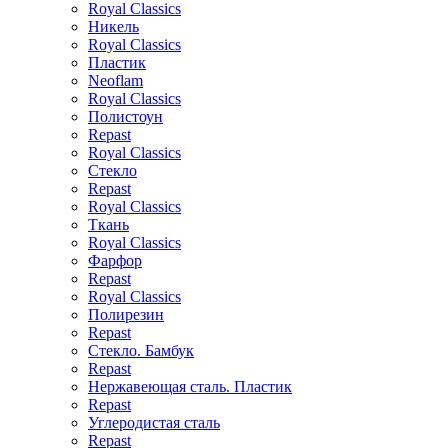
Royal Classics
Никель
Royal Classics
Пластик
Neoflam
Royal Classics
Полистоун
Repast
Royal Classics
Стекло
Repast
Royal Classics
Ткань
Royal Classics
Фарфор
Repast
Royal Classics
Полирезин
Repast
Стекло. Бамбук
Repast
Нержавеющая сталь. Пластик
Repast
Углеродистая сталь
Repast