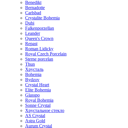
Benedikt
Bernadotte
Carlsbad
Crystalite Bohemia
Dubi
Falkenporzellan
Leander
Queen's Crown
Repast
Roman Lidicky
Royal Czech Porcelain
Sterne porcelan
Thun
Хрусталь
Bohemia
Bydzov
Crystal Heart
Elite Bohemia
Glasspo
Royal Bohemia
Sonne Crystal
Хрустальное стекло
AS Crystal
Astra Gold
Aurum Crystal