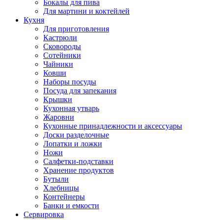
Бокалы для пива
Для мартини и коктейлей
Кухня
Для приготовления
Кастрюли
Сковороды
Сотейники
Чайники
Ковши
Наборы посуды
Посуда для запекания
Крышки
Кухонная утварь
Жаровни
Кухонные принадлежности и аксессуары
Доски разделочные
Лопатки и ложки
Ножи
Салфетки-подставки
Хранение продуктов
Бутыли
Хлебницы
Контейнеры
Банки и емкости
Сервировка