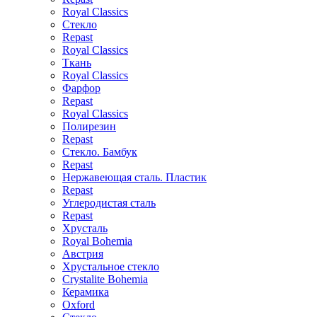
Royal Classics
Стекло
Repast
Royal Classics
Ткань
Royal Classics
Фарфор
Repast
Royal Classics
Полирезин
Repast
Стекло. Бамбук
Repast
Нержавеющая сталь. Пластик
Repast
Углеродистая сталь
Repast
Хрусталь
Royal Bohemia
Австрия
Хрустальное стекло
Crystalite Bohemia
Керамика
Oxford