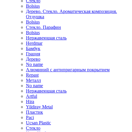
Стекло
Bolsius
Дерево. Стекло. Ароматическая композиция.
Отдушка
Bolsius
Стекло. Парафин
Bolsius
Нержавеющая сталь
Herdmar
Бамбук
Грация
Дерево
No name
Алюминий с антипригарным покрытием
Repast
Металл
No name
Нержавеющая сталь
Artful
Hira
Yildiray Metal
Пластик
Paci
Ucsan Plastic
Стекло