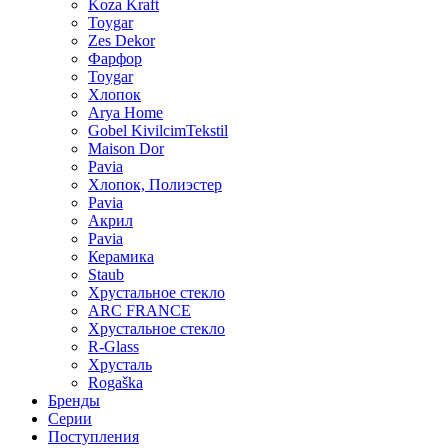
Koza Kraft
Toygar
Zes Dekor
Фарфор
Toygar
Хлопок
Arya Home
Gobel KivilcimTekstil
Maison Dor
Pavia
Хлопок, Полиэстер
Pavia
Акрил
Pavia
Керамика
Staub
Хрустальное стекло
ARC FRANCE
Хрустальное стекло
R-Glass
Хрусталь
Rogaška
Бренды
Серии
Поступления