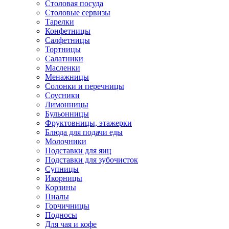
Столовая посуда
Столовые сервизы
Тарелки
Конфетницы
Салфетницы
Тортницы
Салатники
Масленки
Менажницы
Солонки и перечницы
Соусники
Лимонницы
Бульонницы
Фруктовницы, этажерки
Блюда для подачи еды
Молочники
Подставки для яиц
Подставки для зубочисток
Супницы
Икорницы
Корзины
Пиалы
Горчичницы
Подносы
Для чая и кофе