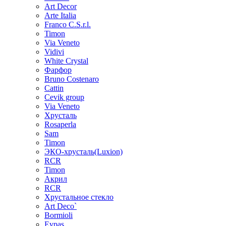
Art Decor
Arte Italia
Franco C.S.r.l.
Timon
Via Veneto
Vidivi
White Crystal
Фарфор
Bruno Costenaro
Cattin
Cevik group
Via Veneto
Хрусталь
Rosaperla
Sam
Timon
ЭКО-хрусталь(Luxion)
RCR
Timon
Акрил
RCR
Хрустальное стекло
Art Deco`
Bormioli
Evpas