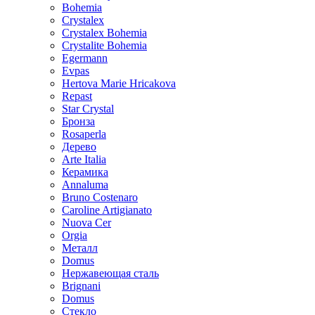
Bohemia
Crystalex
Crystalex Bohemia
Crystalite Bohemia
Egermann
Evpas
Hertova Marie Hricakova
Repast
Star Crystal
Бронза
Rosaperla
Дерево
Arte Italia
Керамика
Annaluma
Bruno Costenaro
Caroline Artigianato
Nuova Cer
Orgia
Металл
Domus
Нержавеющая сталь
Brignani
Domus
Стекло