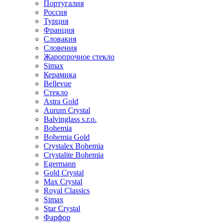
Португалия
Россия
Турция
Франция
Словакия
Словения
Жаропрочное стекло
Simax
Керамика
Bellevue
Стекло
Astra Gold
Aurum Crystal
Balvinglass s.r.o.
Bohemia
Bohemia Gold
Crystalex Bohemia
Crystalite Bohemia
Egermann
Gold Crystal
Max Crystal
Royal Classics
Simax
Star Crystal
Фарфор