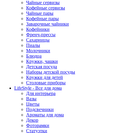
Чайные сервизы
Кофейные сервизы
Чайные пары
Кофейные пары
Заварочные чайники
Кофейники
Френч-прессы
Сахарницы
Пиалы
Молочники
Блюдца
Кружки, чашки
Детская посуда
Наборы детской посуды
Кружки для детей
Столовые приборы
LifeStyle - Все для дома
Для интерьера
Вазы
Цветы
Подсвечники
Ароматы для дома
Декор
Фоторамки
Статуэтки