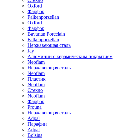
Стекло
Oxford
Фарфор
Falkenporzellan
Oxford
Фарфор
Bavarian Porcelain
Falkenporzellan
Нержавеющая сталь
Jay
Алюминий с керамическим покрытием
Neoflam
Нержавеющая сталь
Neoflam
Пластик
Neoflam
Стекло
Neoflam
Фарфор
Prouna
Нержавеющая сталь
Adpal
Парафин
Adpal
Bolsius