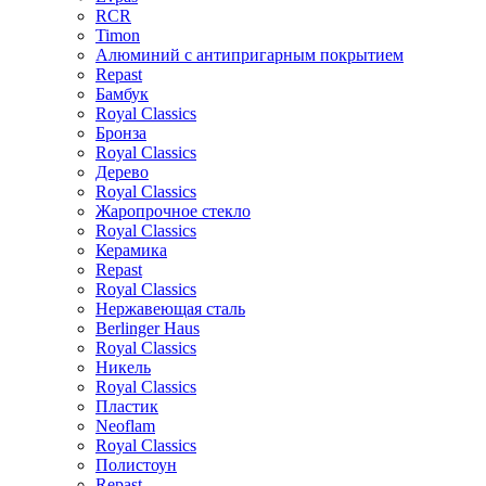
RCR
Timon
Алюминий с антипригарным покрытием
Repast
Бамбук
Royal Classics
Бронза
Royal Classics
Дерево
Royal Classics
Жаропрочное стекло
Royal Classics
Керамика
Repast
Royal Classics
Нержавеющая сталь
Berlinger Haus
Royal Classics
Никель
Royal Classics
Пластик
Neoflam
Royal Classics
Полистоун
Repast