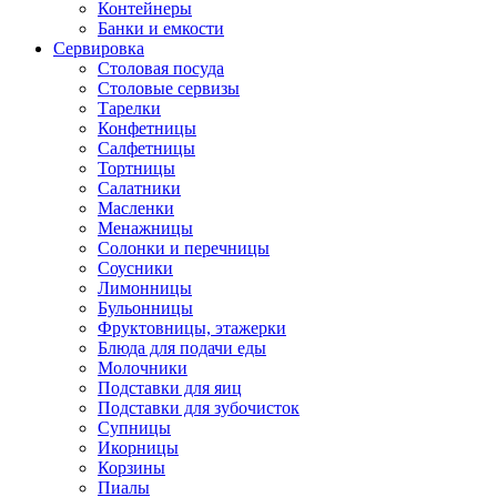
Контейнеры
Банки и емкости
Сервировка
Столовая посуда
Столовые сервизы
Тарелки
Конфетницы
Салфетницы
Тортницы
Салатники
Масленки
Менажницы
Солонки и перечницы
Соусники
Лимонницы
Бульонницы
Фруктовницы, этажерки
Блюда для подачи еды
Молочники
Подставки для яиц
Подставки для зубочисток
Супницы
Икорницы
Корзины
Пиалы