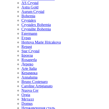
AS Crystal
Astra Gold
Aurum Crystal
Bohemia
Crystalex
Crystalex Bohemia
Crystalite Bohemia
Egermann
Evpas
Hertova Marie Hricakova
Repast
Star Crystal
Бронза
Rosaperla
Дерево
Arte Italia
Керамика
Annaluma
Bruno Costenaro
Caroline Artigianato
Nuova Cer
Orgia
Металл
Domus
Нержавеющая сталь