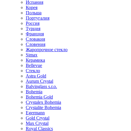
Испания
Корея
Польша
Португалия
Россия
Турция
Франция
Словакия
Словения
Жаропрочное стекло
Simax
Керамика
Bellevue
Стекло
Astra Gold
Aurum Crystal
Balvinglass s.r.o.
Bohemia
Bohemia Gold
Crystalex Bohemia
Crystalite Bohemia
Egermann
Gold Crystal
Max Crystal
Royal Classics