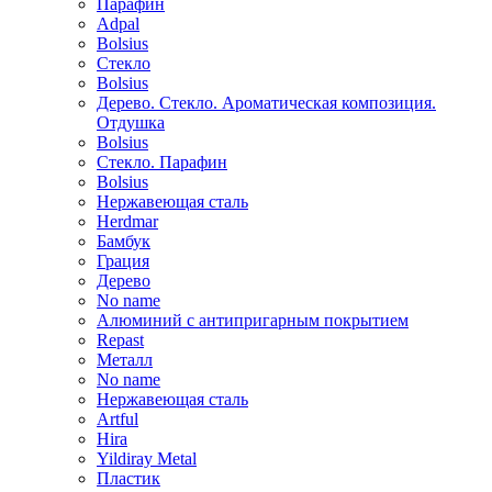
Парафин
Adpal
Bolsius
Стекло
Bolsius
Дерево. Стекло. Ароматическая композиция.
Отдушка
Bolsius
Стекло. Парафин
Bolsius
Нержавеющая сталь
Herdmar
Бамбук
Грация
Дерево
No name
Алюминий с антипригарным покрытием
Repast
Металл
No name
Нержавеющая сталь
Artful
Hira
Yildiray Metal
Пластик