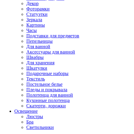
Декор
Фоторамки
Статуэтки
Зеркала
Картины
Часы
Подставки для предметов
Пепельницы
Для ванной
Аксессуары для ванной
Швабры
Для хранения
Шкатулки
Подарочные наборы
Текстиль
Постельное белье
Пледы и покрывала
Полотенца для ванной
Кухонные полотенца
Скатерти, дорожки
Освещение
Люстры
Бра
Светильники