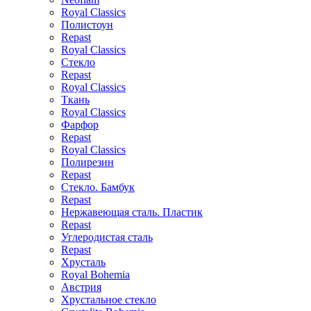
Royal Classics
Полистоун
Repast
Royal Classics
Стекло
Repast
Royal Classics
Ткань
Royal Classics
Фарфор
Repast
Royal Classics
Полирезин
Repast
Стекло. Бамбук
Repast
Нержавеющая сталь. Пластик
Repast
Углеродистая сталь
Repast
Хрусталь
Royal Bohemia
Австрия
Хрустальное стекло