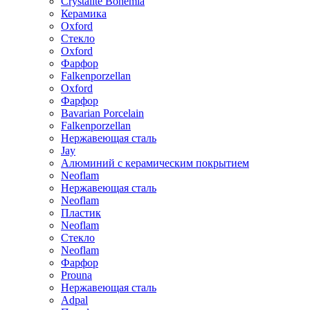
Crystalite Bohemia
Керамика
Oxford
Стекло
Oxford
Фарфор
Falkenporzellan
Oxford
Фарфор
Bavarian Porcelain
Falkenporzellan
Нержавеющая сталь
Jay
Алюминий с керамическим покрытием
Neoflam
Нержавеющая сталь
Neoflam
Пластик
Neoflam
Стекло
Neoflam
Фарфор
Prouna
Нержавеющая сталь
Adpal