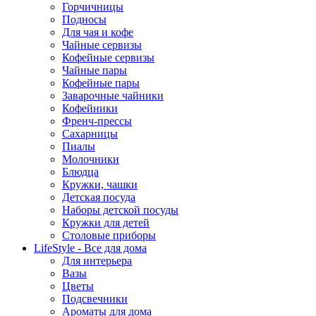
Горчичницы
Подносы
Для чая и кофе
Чайные сервизы
Кофейные сервизы
Чайные пары
Кофейные пары
Заварочные чайники
Кофейники
Френч-прессы
Сахарницы
Пиалы
Молочники
Блюдца
Кружки, чашки
Детская посуда
Наборы детской посуды
Кружки для детей
Столовые приборы
LifeStyle - Все для дома
Для интерьера
Вазы
Цветы
Подсвечники
Ароматы для дома