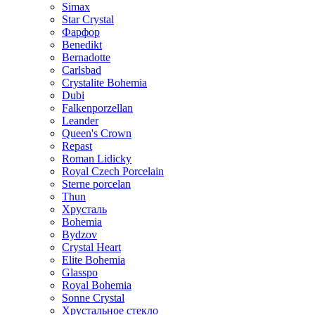
Simax
Star Crystal
Фарфор
Benedikt
Bernadotte
Carlsbad
Crystalite Bohemia
Dubi
Falkenporzellan
Leander
Queen's Crown
Repast
Roman Lidicky
Royal Czech Porcelain
Sterne porcelan
Thun
Хрусталь
Bohemia
Bydzov
Crystal Heart
Elite Bohemia
Glasspo
Royal Bohemia
Sonne Crystal
Хрустальное стекло