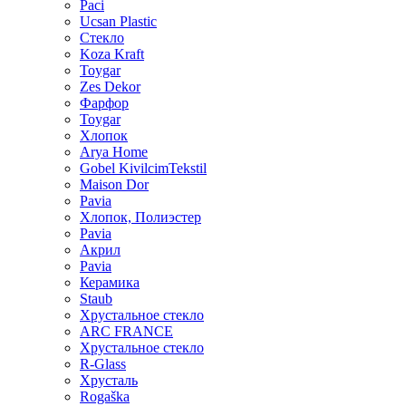
Paci
Ucsan Plastic
Стекло
Koza Kraft
Toygar
Zes Dekor
Фарфор
Toygar
Хлопок
Arya Home
Gobel KivilcimTekstil
Maison Dor
Pavia
Хлопок, Полиэстер
Pavia
Акрил
Pavia
Керамика
Staub
Хрустальное стекло
ARC FRANCE
Хрустальное стекло
R-Glass
Хрусталь
Rogaška