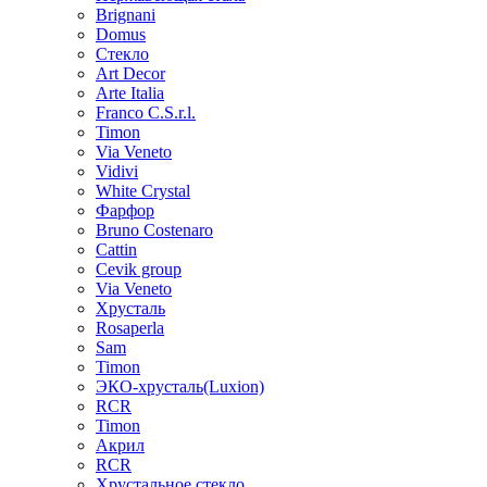
Brignani
Domus
Стекло
Art Decor
Arte Italia
Franco C.S.r.l.
Timon
Via Veneto
Vidivi
White Crystal
Фарфор
Bruno Costenaro
Cattin
Cevik group
Via Veneto
Хрусталь
Rosaperla
Sam
Timon
ЭКО-хрусталь(Luxion)
RCR
Timon
Акрил
RCR
Хрустальное стекло