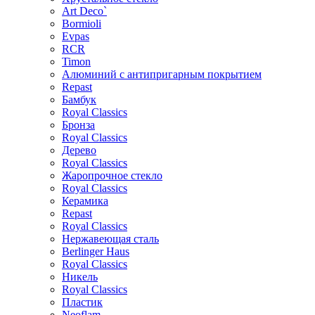
Art Deco`
Bormioli
Evpas
RCR
Timon
Алюминий с антипригарным покрытием
Repast
Бамбук
Royal Classics
Бронза
Royal Classics
Дерево
Royal Classics
Жаропрочное стекло
Royal Classics
Керамика
Repast
Royal Classics
Нержавеющая сталь
Berlinger Haus
Royal Classics
Никель
Royal Classics
Пластик
Neoflam