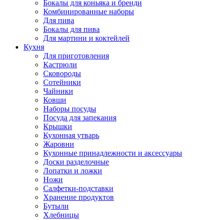
Бокалы для коньяка и бренди
Комбинированные наборы
Для пива
Бокалы для пива
Для мартини и коктейлей
Кухня
Для приготовления
Кастрюли
Сковороды
Сотейники
Чайники
Ковши
Наборы посуды
Посуда для запекания
Крышки
Кухонная утварь
Жаровни
Кухонные принадлежности и аксессуары
Доски разделочные
Лопатки и ложки
Ножи
Салфетки-подставки
Хранение продуктов
Бутыли
Хлебницы