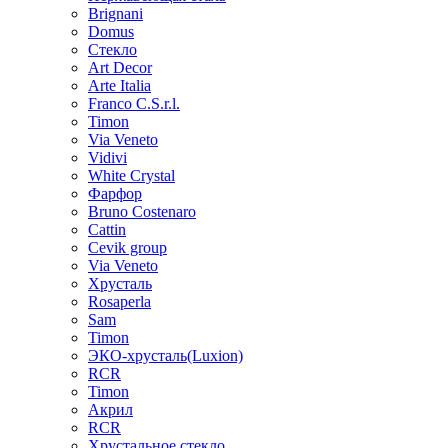
Brignani
Domus
Стекло
Art Decor
Arte Italia
Franco C.S.r.l.
Timon
Via Veneto
Vidivi
White Crystal
Фарфор
Bruno Costenaro
Cattin
Cevik group
Via Veneto
Хрусталь
Rosaperla
Sam
Timon
ЭКО-хрусталь(Luxion)
RCR
Timon
Акрил
RCR
Хрустальное стекло