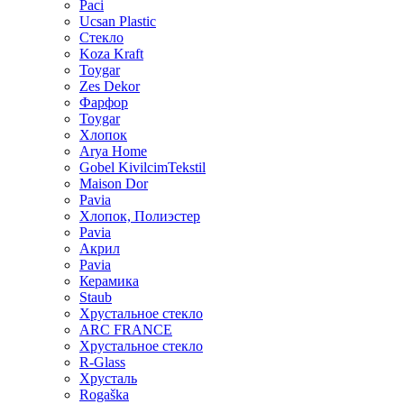
Paci
Ucsan Plastic
Стекло
Koza Kraft
Toygar
Zes Dekor
Фарфор
Toygar
Хлопок
Arya Home
Gobel KivilcimTekstil
Maison Dor
Pavia
Хлопок, Полиэстер
Pavia
Акрил
Pavia
Керамика
Staub
Хрустальное стекло
ARC FRANCE
Хрустальное стекло
R-Glass
Хрусталь
Rogaška