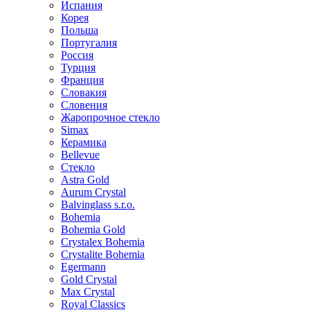
Испания
Корея
Польша
Португалия
Россия
Турция
Франция
Словакия
Словения
Жаропрочное стекло
Simax
Керамика
Bellevue
Стекло
Astra Gold
Aurum Crystal
Balvinglass s.r.o.
Bohemia
Bohemia Gold
Crystalex Bohemia
Crystalite Bohemia
Egermann
Gold Crystal
Max Crystal
Royal Classics