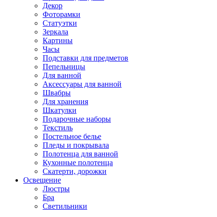
Декор
Фоторамки
Статуэтки
Зеркала
Картины
Часы
Подставки для предметов
Пепельницы
Для ванной
Аксессуары для ванной
Швабры
Для хранения
Шкатулки
Подарочные наборы
Текстиль
Постельное белье
Пледы и покрывала
Полотенца для ванной
Кухонные полотенца
Скатерти, дорожки
Освещение
Люстры
Бра
Светильники