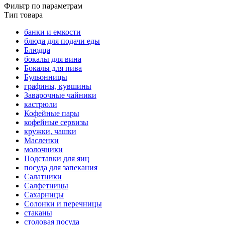
Фильтр по параметрам
Тип товара
банки и емкости
блюда для подачи еды
Блюдца
бокалы для вина
Бокалы для пива
Бульонницы
графины, кувшины
Заварочные чайники
кастрюли
Кофейные пары
кофейные сервизы
кружки, чашки
Масленки
молочники
Подставки для яиц
посуда для запекания
Салатники
Салфетницы
Сахарницы
Солонки и перечницы
стаканы
столовая посуда