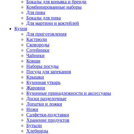
Бокалы для коньяка и бренди
Комбинированные наборы
Для пива
Бокалы для пива
Для мартини и коктейлей
Кухня
Для приготовления
Кастрюли
Сковороды
Сотейники
Чайники
Ковши
Наборы посуды
Посуда для запекания
Крышки
Кухонная утварь
Жаровни
Кухонные принадлежности и аксессуары
Доски разделочные
Лопатки и ложки
Ножи
Салфетки-подставки
Хранение продуктов
Бутыли
Хлебницы