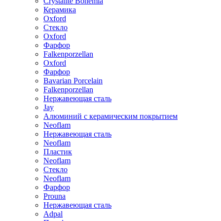
Crystalite Bohemia
Керамика
Oxford
Стекло
Oxford
Фарфор
Falkenporzellan
Oxford
Фарфор
Bavarian Porcelain
Falkenporzellan
Нержавеющая сталь
Jay
Алюминий с керамическим покрытием
Neoflam
Нержавеющая сталь
Neoflam
Пластик
Neoflam
Стекло
Neoflam
Фарфор
Prouna
Нержавеющая сталь
Adpal