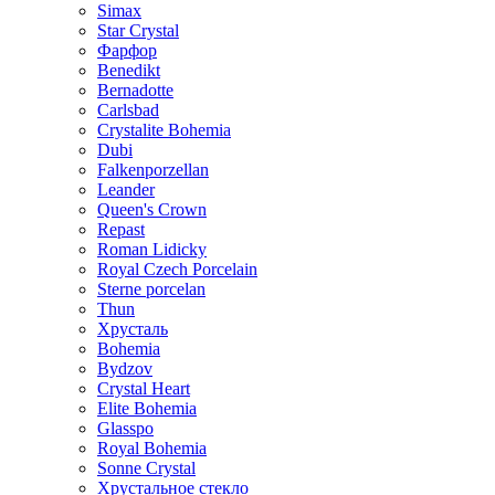
Simax
Star Crystal
Фарфор
Benedikt
Bernadotte
Carlsbad
Crystalite Bohemia
Dubi
Falkenporzellan
Leander
Queen's Crown
Repast
Roman Lidicky
Royal Czech Porcelain
Sterne porcelan
Thun
Хрусталь
Bohemia
Bydzov
Crystal Heart
Elite Bohemia
Glasspo
Royal Bohemia
Sonne Crystal
Хрустальное стекло