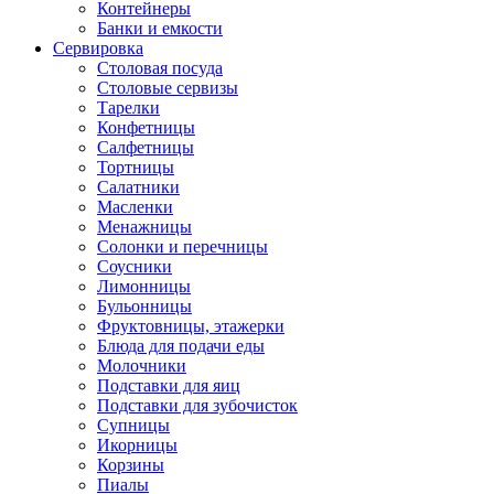
Контейнеры
Банки и емкости
Сервировка
Столовая посуда
Столовые сервизы
Тарелки
Конфетницы
Салфетницы
Тортницы
Салатники
Масленки
Менажницы
Солонки и перечницы
Соусники
Лимонницы
Бульонницы
Фруктовницы, этажерки
Блюда для подачи еды
Молочники
Подставки для яиц
Подставки для зубочисток
Супницы
Икорницы
Корзины
Пиалы