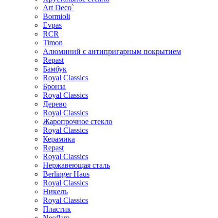
Art Deco`
Bormioli
Evpas
RCR
Timon
Алюминий с антипригарным покрытием
Repast
Бамбук
Royal Classics
Бронза
Royal Classics
Дерево
Royal Classics
Жаропрочное стекло
Royal Classics
Керамика
Repast
Royal Classics
Нержавеющая сталь
Berlinger Haus
Royal Classics
Никель
Royal Classics
Пластик
Neoflam