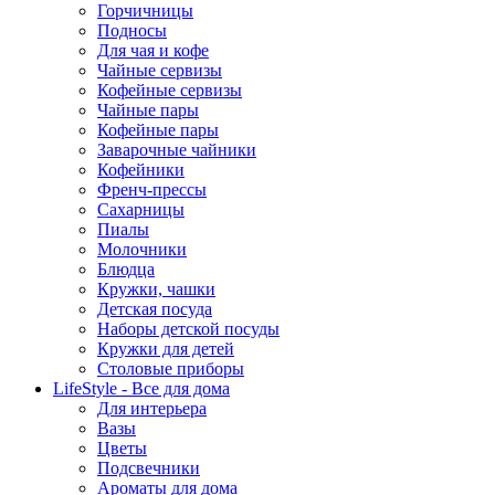
Горчичницы
Подносы
Для чая и кофе
Чайные сервизы
Кофейные сервизы
Чайные пары
Кофейные пары
Заварочные чайники
Кофейники
Френч-прессы
Сахарницы
Пиалы
Молочники
Блюдца
Кружки, чашки
Детская посуда
Наборы детской посуды
Кружки для детей
Столовые приборы
LifeStyle - Все для дома
Для интерьера
Вазы
Цветы
Подсвечники
Ароматы для дома