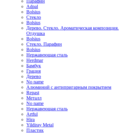
Парафин
Adpal
Bolsius
Стекло
Bolsius
Дерево. Стекло. Ароматическая композиция.
Отдушка
Bolsius
Стекло. Парафин
Bolsius
Нержавеющая сталь
Herdmar
Бамбук
Грация
Дерево
No name
Алюминий с антипригарным покрытием
Repast
Металл
No name
Нержавеющая сталь
Artful
Hira
Yildiray Metal
Пластик