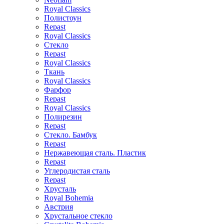
Royal Classics
Полистоун
Repast
Royal Classics
Стекло
Repast
Royal Classics
Ткань
Royal Classics
Фарфор
Repast
Royal Classics
Полирезин
Repast
Стекло. Бамбук
Repast
Нержавеющая сталь. Пластик
Repast
Углеродистая сталь
Repast
Хрусталь
Royal Bohemia
Австрия
Хрустальное стекло