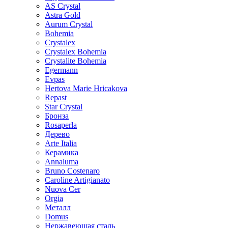
AS Crystal
Astra Gold
Aurum Crystal
Bohemia
Crystalex
Crystalex Bohemia
Crystalite Bohemia
Egermann
Evpas
Hertova Marie Hricakova
Repast
Star Crystal
Бронза
Rosaperla
Дерево
Arte Italia
Керамика
Annaluma
Bruno Costenaro
Caroline Artigianato
Nuova Cer
Orgia
Металл
Domus
Нержавеющая сталь