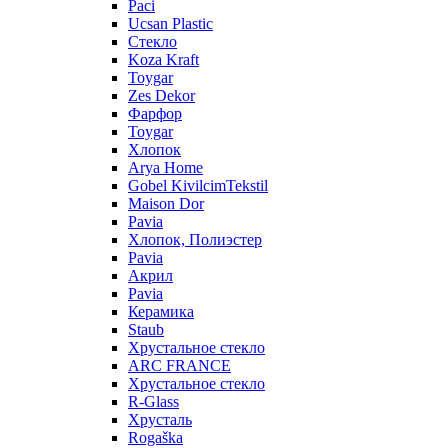
Paci
Ucsan Plastic
Стекло
Koza Kraft
Toygar
Zes Dekor
Фарфор
Toygar
Хлопок
Arya Home
Gobel KivilcimTekstil
Maison Dor
Pavia
Хлопок, Полиэстер
Pavia
Акрил
Pavia
Керамика
Staub
Хрустальное стекло
ARC FRANCE
Хрустальное стекло
R-Glass
Хрусталь
Rogaška