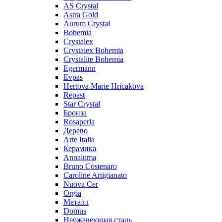
AS Crystal
Astra Gold
Aurum Crystal
Bohemia
Crystalex
Crystalex Bohemia
Crystalite Bohemia
Egermann
Evpas
Hertova Marie Hricakova
Repast
Star Crystal
Бронза
Rosaperla
Дерево
Arte Italia
Керамика
Annaluma
Bruno Costenaro
Caroline Artigianato
Nuova Cer
Orgia
Металл
Domus
Нержавеющая сталь