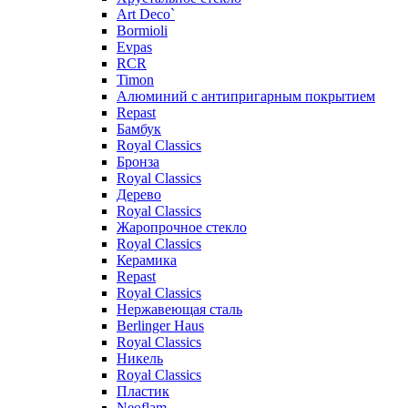
Art Deco`
Bormioli
Evpas
RCR
Timon
Алюминий с антипригарным покрытием
Repast
Бамбук
Royal Classics
Бронза
Royal Classics
Дерево
Royal Classics
Жаропрочное стекло
Royal Classics
Керамика
Repast
Royal Classics
Нержавеющая сталь
Berlinger Haus
Royal Classics
Никель
Royal Classics
Пластик
Neoflam