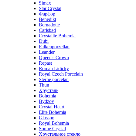
Simax
Star Crystal
Фарфор
Benedikt
Bernadotte
Carlsbad
Crystalite Bohemia
Dubi
Falkenporzellan
Leander
Queen's Crown
Repast
Roman Lidicky
Royal Czech Porcelain
Sterne porcelan
Thun
Хрусталь
Bohemia
Bydzov
Crystal Heart
Elite Bohemia
Glasspo
Royal Bohemia
Sonne Crystal
Хрустальное стекло