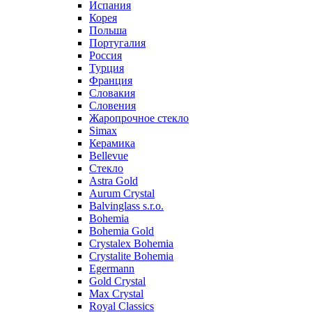
Испания
Корея
Польша
Португалия
Россия
Турция
Франция
Словакия
Словения
Жаропрочное стекло
Simax
Керамика
Bellevue
Стекло
Astra Gold
Aurum Crystal
Balvinglass s.r.o.
Bohemia
Bohemia Gold
Crystalex Bohemia
Crystalite Bohemia
Egermann
Gold Crystal
Max Crystal
Royal Classics