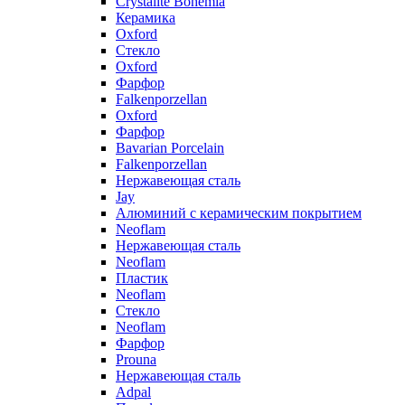
Crystalite Bohemia
Керамика
Oxford
Стекло
Oxford
Фарфор
Falkenporzellan
Oxford
Фарфор
Bavarian Porcelain
Falkenporzellan
Нержавеющая сталь
Jay
Алюминий с керамическим покрытием
Neoflam
Нержавеющая сталь
Neoflam
Пластик
Neoflam
Стекло
Neoflam
Фарфор
Prouna
Нержавеющая сталь
Adpal