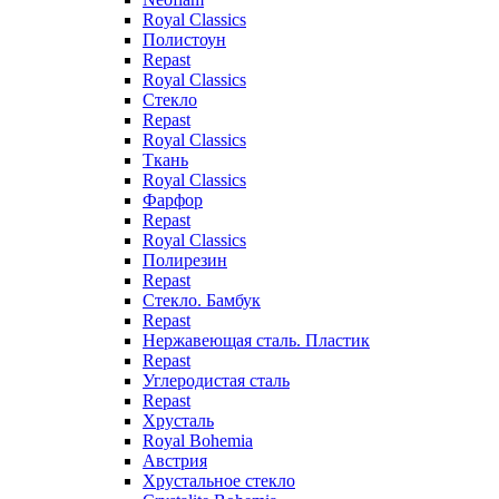
Royal Classics
Полистоун
Repast
Royal Classics
Стекло
Repast
Royal Classics
Ткань
Royal Classics
Фарфор
Repast
Royal Classics
Полирезин
Repast
Стекло. Бамбук
Repast
Нержавеющая сталь. Пластик
Repast
Углеродистая сталь
Repast
Хрусталь
Royal Bohemia
Австрия
Хрустальное стекло