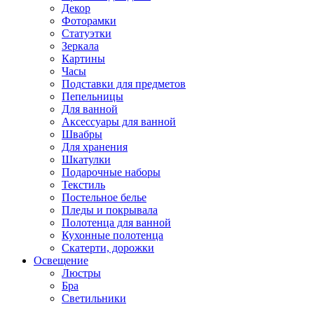
Декор
Фоторамки
Статуэтки
Зеркала
Картины
Часы
Подставки для предметов
Пепельницы
Для ванной
Аксессуары для ванной
Швабры
Для хранения
Шкатулки
Подарочные наборы
Текстиль
Постельное белье
Пледы и покрывала
Полотенца для ванной
Кухонные полотенца
Скатерти, дорожки
Освещение
Люстры
Бра
Светильники