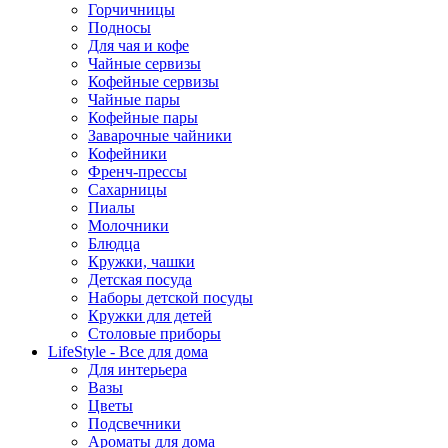
Горчичницы
Подносы
Для чая и кофе
Чайные сервизы
Кофейные сервизы
Чайные пары
Кофейные пары
Заварочные чайники
Кофейники
Френч-прессы
Сахарницы
Пиалы
Молочники
Блюдца
Кружки, чашки
Детская посуда
Наборы детской посуды
Кружки для детей
Столовые приборы
LifeStyle - Все для дома
Для интерьера
Вазы
Цветы
Подсвечники
Ароматы для дома