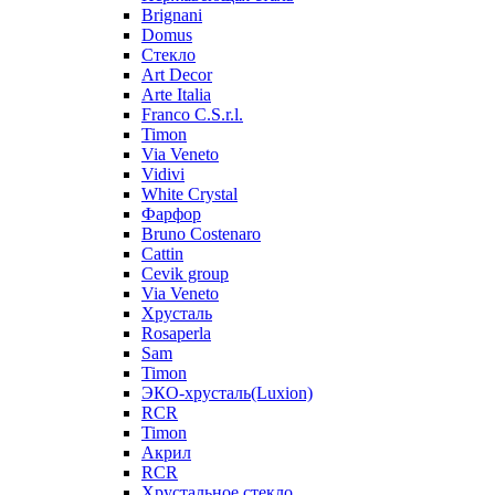
Brignani
Domus
Стекло
Art Decor
Arte Italia
Franco C.S.r.l.
Timon
Via Veneto
Vidivi
White Crystal
Фарфор
Bruno Costenaro
Cattin
Cevik group
Via Veneto
Хрусталь
Rosaperla
Sam
Timon
ЭКО-хрусталь(Luxion)
RCR
Timon
Акрил
RCR
Хрустальное стекло