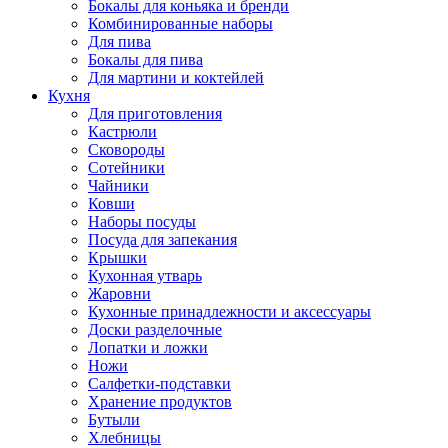
Бокалы для коньяка и бренди
Комбинированные наборы
Для пива
Бокалы для пива
Для мартини и коктейлей
Кухня
Для приготовления
Кастрюли
Сковороды
Сотейники
Чайники
Ковши
Наборы посуды
Посуда для запекания
Крышки
Кухонная утварь
Жаровни
Кухонные принадлежности и аксессуары
Доски разделочные
Лопатки и ложки
Ножи
Салфетки-подставки
Хранение продуктов
Бутыли
Хлебницы