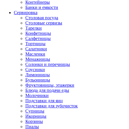
Контейнеры
Банки и емкости
Сервировка
Столовая посуда
Столовые сервизы
Тарелки
Конфетницы
Салфетницы
Тортницы
Салатники
Масленки
Менажницы
Солонки и перечницы
Соусники
Лимонницы
Бульонницы
Фруктовницы, этажерки
Блюда для подачи еды
Молочники
Подставки для яиц
Подставки для зубочисток
Супницы
Икорницы
Корзины
Пиалы