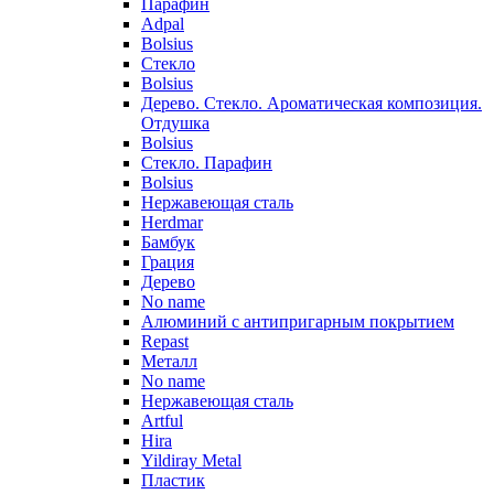
Парафин
Adpal
Bolsius
Стекло
Bolsius
Дерево. Стекло. Ароматическая композиция.
Отдушка
Bolsius
Стекло. Парафин
Bolsius
Нержавеющая сталь
Herdmar
Бамбук
Грация
Дерево
No name
Алюминий с антипригарным покрытием
Repast
Металл
No name
Нержавеющая сталь
Artful
Hira
Yildiray Metal
Пластик